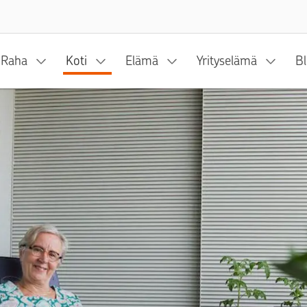
Siirry sisältöön
Raha
Koti
Elämä
Yrityselämä
Bl