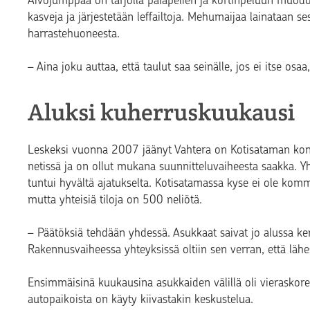
Aivojumppaa on tarjolla palapelien ja kortinpeluun muodos
kasveja ja järjestetään leffailtoja. Mehumaijaa lainataan s
harrastehuoneesta.
– Aina joku auttaa, että taulut saa seinälle, jos ei itse osaa
Aluksi kuherruskuukausi
Leskeksi vuonna 2007 jäänyt Vahtera on Kotisataman konk
netissä ja on ollut mukana suunnitteluvaiheesta saakka. Yht
tuntui hyvältä ajatukselta. Kotisatamassa kyse ei ole komm
mutta yhteisiä tiloja on 500 neliötä.
– Päätöksiä tehdään yhdessä. Asukkaat saivat jo alussa ker
Rakennusvaiheessa yhteyksissä oltiin sen verran, että lähe
Ensimmäisinä kuukausina asukkaiden välillä oli vieraskor
autopaikoista on käyty kiivastakin keskustelua.