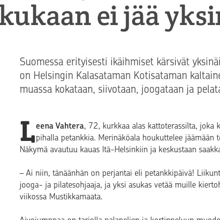
kukaan ei jää yksi
Suomessa erityisesti ikäihmiset kärsivät yksinä
on Helsingin Kalasataman Kotisataman kaltaine
muassa kokataan, siivotaan, joogataan ja pelat
L
eena Vahtera
, 72, kurkkaa alas kattoterassilta, joka
pihalla petankkia. Merinäköala houkuttelee jäämään te
Näkymä avautuu kauas Itä-Helsinkiin ja keskustaan saakk
– Ai niin, tänäänhän on perjantai eli petankkipäivä! Liikun
jooga- ja pilatesohjaaja, ja yksi asukas vetää muille kiert
viikossa Mustikkamaata.