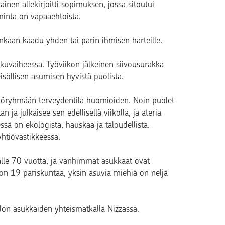
inen allekirjoitti sopimuksen, jossa sitoutui
minta on vapaaehtoista.
enkaan kaadu yhden tai parin ihmisen harteille.
uvaiheessa. Työviikon jälkeinen siivousurakka
eisöllisen asumisen hyvistä puolista.
yöryhmään terveydentila huomioiden. Noin puolet
ja julkaisee sen edellisellä viikolla, ja ateria
 on ekologista, hauskaa ja taloudellista.
htiövastikkeessa.
älle 70 vuotta, ja vanhimmat asukkaat ovat
n 19 pariskuntaa, yksin asuvia miehiä on neljä
alon asukkaiden yhteismatkalla Nizzassa.