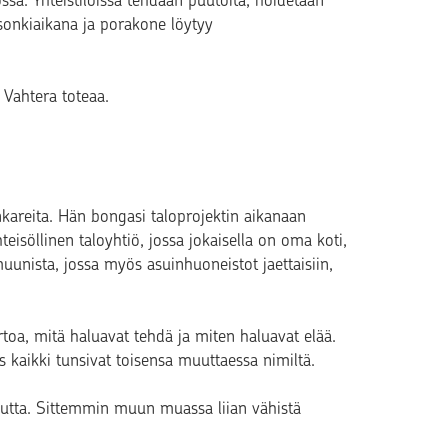
sa. Yhteistiloissa tehdään puutöitä, hoidetaan
esonkiaikana ja porakone löytyy
, Vahtera toteaa.
areita. Hän bongasi taloprojektin aikanaan
eisöllinen taloyhtiö, jossa jokaisella on oma koti,
uunista, jossa myös asuinhuoneistot jaettaisiin,
toa, mitä haluavat tehdä ja miten haluavat elää.
s kaikki tunsivat toisensa muuttaessa nimiltä.
eutta. Sittemmin muun muassa liian vähistä