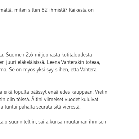
mättä, miten sitten 82 ihmistä? Kaikesta on
ta. Suomen 2,6 miljoonasta kotitaloudesta
n juuri eläkeläisissä. Leena Vahterakin toteaa,
ma. Se on myös yksi syy siihen, että Vahtera
a eikä lopulta päässyt enää edes kauppaan. Vietin
in olin töissä. Äitini viimeiset vuodet kuluivat
a tuntui pahalta seurata sitä vierestä.
a-talo suunniteltiin, sai alkunsa muutaman ihmisen