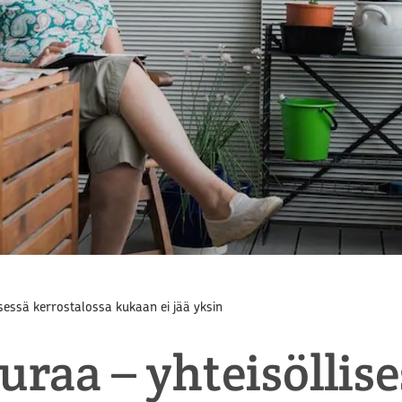
isessä kerrostalossa kukaan ei jää yksin
uraa – yhteisöllis