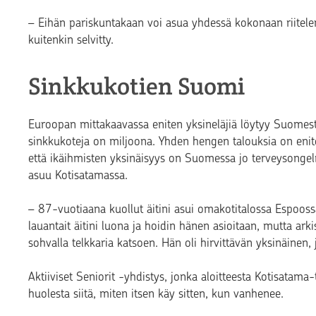
– Eihän pariskuntakaan voi asua yhdessä kokonaan riitele
kuitenkin selvitty.
Sinkkukotien Suomi
Euroopan mittakaavassa eniten yksineläjiä löytyy Suomes
sinkkukoteja on miljoona. Yhden hengen talouksia on enite
että ikäihmisten yksinäisyys on Suomessa jo terveysongel
asuu Kotisatamassa.
– 87-vuotiaana kuollut äitini asui omakotitalossa Espooss
lauantait äitini luona ja hoidin hänen asioitaan, mutta arkis
sohvalla telkkaria katsoen. Hän oli hirvittävän yksinäinen, j
Aktiiviset Seniorit -yhdistys, jonka aloitteesta Kotisatam
huolesta siitä, miten itsen käy sitten, kun vanhenee.