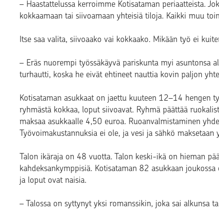
– Haastattelussa kerroimme Kotisataman periaatteista. Joka
kokkaamaan tai siivoamaan yhteisiä tiloja. Kaikki muu toi
Itse saa valita, siivoaako vai kokkaako. Mikään työ ei kuit
– Eräs nuorempi työssäkäyvä pariskunta myi asuntonsa alk
turhautti, koska he eivät ehtineet nauttia kovin paljon yht
Kotisataman asukkaat on jaettu kuuteen 12–14 hengen t
ryhmästä kokkaa, loput siivoavat. Ryhmä päättää ruokalistan 
maksaa asukkaalle 4,50 euroa. Ruoanvalmistaminen yhdessä
Työvoimakustannuksia ei ole, ja vesi ja sähkö maksetaan y
Talon ikäraja on 48 vuotta. Talon keski-ikä on hieman pä
kahdeksankymppisiä. Kotisataman 82 asukkaan joukossa o
ja loput ovat naisia.
– Talossa on syttynyt yksi romanssikin, joka sai alkunsa t