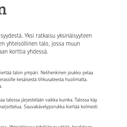
n
isyydestä. Yksi ratkaisu yksinäisyyteen
n yhteisöllinen talo, jossa muun
aan korttia yhdessä.
 kiertää talon ympäri. Nelihenkinen joukko pelaa
rassille kesäisestä tihkusateesta huolimatta.
a.
taa talossa järjestetään vaikka kuinka. Talossa käy
oharjoittelua. Sauvakävelyporukka kiertää kolmesti