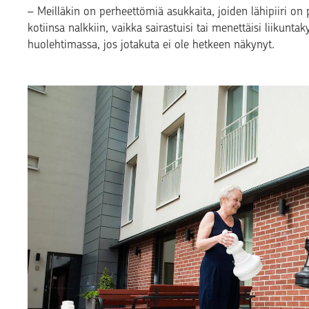
– Meilläkin on perheettömiä asukkaita, joiden lähipiiri on pi
kotiinsa nalkkiin, vaikka sairastuisi tai menettäisi liikun
huolehtimassa, jos jotakuta ei ole hetkeen näkynyt.