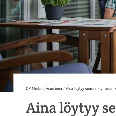
OP Media
/
Asuminen
/
Aina löytyy seuraa – yhteisöll
Aina löytyy se