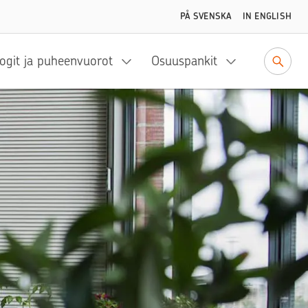
PÅ SVENSKA
IN ENGLISH
ogit ja puheenvuorot
Osuuspankit