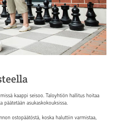
teella
 missä kaappi seisoo. Taloyhtiön hallitus hoitaa
ista päätetään asukaskokouksissa.
nnon ostopäätöstä, koska haluttiin varmistaa,