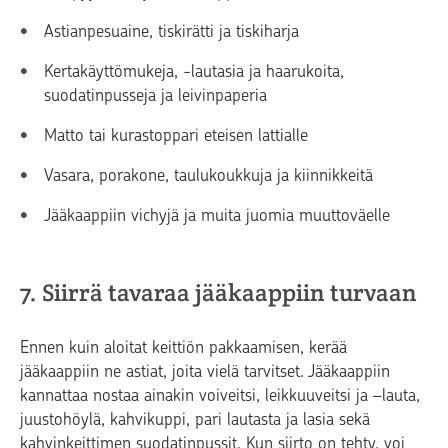
Astianpesuaine, tiskirätti ja tiskiharja
Kertakäyttömukeja, -lautasia ja haarukoita,
suodatinpusseja ja leivinpaperia
Matto tai kurastoppari eteisen lattialle
Vasara, porakone, taulukoukkuja ja kiinnikkeitä
Jääkaappiin vichyjä ja muita juomia muuttoväelle
7. Siirrä tavaraa jääkaappiin turvaan
Ennen kuin aloitat keittiön pakkaamisen, kerää
jääkaappiin ne astiat, joita vielä tarvitset. Jääkaappiin
kannattaa nostaa ainakin voiveitsi, leikkuuveitsi ja –lauta,
juustohöylä, kahvikuppi, pari lautasta ja lasia sekä
kahvinkeittimen suodatinpussit. Kun siirto on tehty, voi