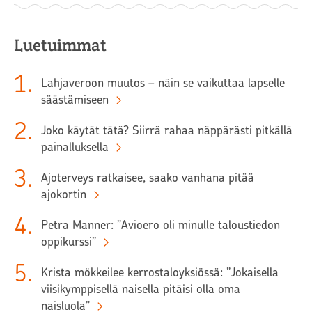
Luetuimmat
1
.
Lahjaveroon muutos – näin se vaikuttaa lapselle
säästämiseen
2
.
Joko käytät tätä? Siirrä rahaa näppärästi pitkällä
painalluksella
3
.
Ajoterveys ratkaisee, saako vanhana pitää
ajokortin
4
.
Petra Manner: ”Avioero oli minulle taloustiedon
oppikurssi”
5
.
Krista mökkeilee kerrostaloyksiössä: ”Jokaisella
viisikymppisellä naisella pitäisi olla oma
naisluola”