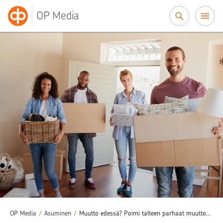
Siirry sisältöön
OP Media
OP Media
/
Asuminen
/
Muutto edessä? Poimi talteen parhaat muuttovinkit!