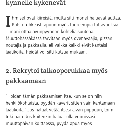
kynnelle kykenevät
I
hmiset ovat kiireisiä, mutta silti monet haluavat auttaa.
Kutsu rohkeasti apuun myös tuoreempia tuttavuuksia
– moni ottaa avunpyynnön kohteliaisuutena.
Muuttohässäkässä tarvitaan myös ovenavaajia, pizzan
noutajia ja pakkaajia, eli vaikka kaikki eivät kantaisi
laatikoita, heidät voi silti kutsua mukaan.
2. Rekrytoi talkooporukkaa myös
pakkaamaan
”Hoidan tämän pakkaamisen itse, kun se on niin
henkilökohtaista, pyydän kaverit sitten vain kantamaan
laatikoita.” Jos haluat vetää itsesi aivan piippuun, toimi
toki näin. Jos kuitenkin haluat olla voimissasi
muuttopäivän koittaessa, pyydä apua myös