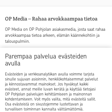
OP Media – Rahaa arvokkaampaa tietoa
OP Media on OP Pohjolan asiakasmedia, josta saat rahaa
arvokkaampaa tietoa arkeen, elämän käännekohtiin ja
talouspulmiin.
Raha
Koti
Elämä
Yrityselämä
Parempaa palvelua evästeiden
avulla
Blogit ja puheenvuorot
Osuuspankit
Evästeiden ja verkkoanalytiikan avulla voimme tarjota
sinulle sujuvan asioinnin, henkilökohtaisemmat palvelut
Op.fi
OP Koti
Pohjola Vahinkoapu
ja kiinnostavammat mainokset. Jos hyväksyt kaikki
evästeet, annat meille luvan kerätä ja käyttää tietojasi
Facebook
X
LinkedIn
Instagram
OP Pohjolan palvelujen kehittämiseen ja mainonnan
kohdentamiseen. Voit myös valita, mitä evästeitä sallit.
Osa evästeistä on sivustojemme luotettavan ja
turvallisen toiminnan kannalta välttämättömiä.