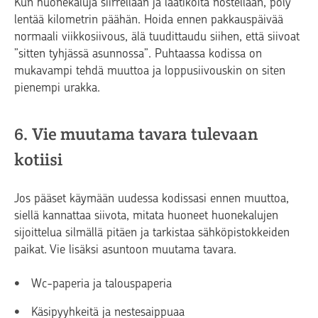
Kun huonekaluja siirrellään ja laatikoita nostellaan, pöly
lentää kilometrin päähän. Hoida ennen pakkauspäivää
normaali viikkosiivous, älä tuudittaudu siihen, että siivoat
”sitten tyhjässä asunnossa”. Puhtaassa kodissa on
mukavampi tehdä muuttoa ja loppusiivouskin on siten
pienempi urakka.
6. Vie muutama tavara tulevaan
kotiisi
Jos pääset käymään uudessa kodissasi ennen muuttoa,
siellä kannattaa siivota, mitata huoneet huonekalujen
sijoittelua silmällä pitäen ja tarkistaa sähköpistokkeiden
paikat. Vie lisäksi asuntoon muutama tavara.
Wc-paperia ja talouspaperia
Käsipyyhkeitä ja nestesaippuaa