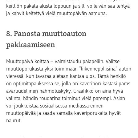
keittiön pakata alusta loppuun ja silti voileivän saa tehtyä
ja kahvit keitettyä vielä muuttopäivän aamuna.
8. Panosta muuttoauton
pakkaamiseen
Muuttopäivä koittaa – valmistaudu palapeliin. Valitse
muuttoporukasta yksi toimimaan ”liikennepoliisina” auton
vieressä, kun tavaraa aletaan kantaa ulos. Tämä henkilö
on optimitapauksessa se, jolla on kaveriporukastasi paras
avaruudellinen hahmotuskyky. Graafikko on aina hyvä
valinta, bändin roudarina toiminut vielä parempi. Asian
voi joukkoistaa sosiaalisessa mediassa ennen
muuttopäivää ja saada samalla kaveriporukalta hyvät
naurut.