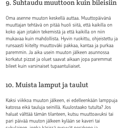
9. Suhtaudu muuttoon kuin bileisiin
Oma asenne muuton keskellä auttaa. Muuttopäivänä
muuttajan tehtävä on pitää huoli siitä, että kaikilla on
koko ajan jotakin tekemistä ja että kaikilla on niin
mukavaa kuin mahdollista. Hyvin ruokittu, ohjeistettu ja
runsaasti kiitelty muuttoväki pakkaa, kantaa ja purkaa
paremmin. Ja aika usein muuton jälkeen asunnossa
korkatut pizzat ja oluet saavat aikaan jopa paremmat
bileet kuin varsinaiset tupaantuliaiset.
10. Muista lamput ja taulut
Kaksi viikkoa muuton jälkeen, ei edelleenkään lamppuja
katossa eikä tauluja seinillä. Kuulostaako tutulta? Jos
haluat välttää tämän tilanteen, kutsu muuttoavuksi tai
pari päivää muuton jälkeen kylään se kaveri tai
sukulainen, jonka käsissä pysyvät porakone ja