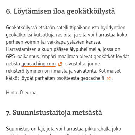
6. Löytämisen iloa geokätköilystä
Geokätköilyssä etsitään satelliittipaikannusta hyödyntäen
geokätköiksi kutsuttuja rasioita, ja sitä voi harrastaa koko
perheen voimin tai vaikkapa ystävien kanssa.
Harrastamisen alkuun pääsee älypuhelimella, jossa on
GPS-paikannus. Ympäri maailmaa olevat geokätköt löydät
netistä
geocaching.com
-sivustolta, jonne
rekisteröityminen on ilmaista ja vaivatonta. Kotimaiset
kätköt löydät parhaiten osoitteesta
geocache.fi
.
Hinta: 0 euroa
7. Suunnistustaitoja metsästä
Suunnistus on laji, jota voi harrastaa pikkurahalla joko