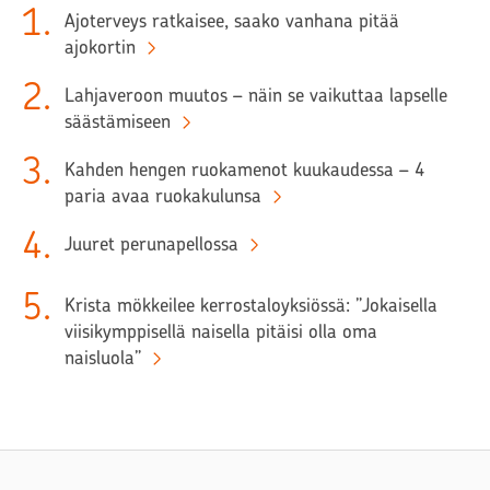
1
.
Ajoterveys ratkaisee, saako vanhana pitää
ajokortin
2
.
Lahjaveroon muutos – näin se vaikuttaa lapselle
säästämiseen
3
.
Kahden hengen ruokamenot kuukaudessa – 4
paria avaa ruokakulunsa
4
.
Juuret perunapellossa
5
.
Krista mökkeilee kerrostaloyksiössä: ”Jokaisella
viisikymppisellä naisella pitäisi olla oma
naisluola”