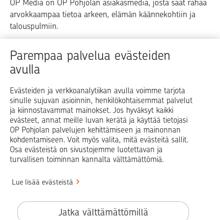
OP Media on OP Pohjolan asiakasmedia, josta saat rahaa
arvokkaampaa tietoa arkeen, elämän käännekohtiin ja
talouspulmiin.
Raha
Koti
Elämä
Yrityselämä
Parempaa palvelua evästeiden
avulla
Blogit ja puheenvuorot
Osuuspankit
Evästeiden ja verkkoanalytiikan avulla voimme tarjota
sinulle sujuvan asioinnin, henkilökohtaisemmat palvelut
Op.fi
OP Koti
Pohjola Vahinkoapu
ja kiinnostavammat mainokset. Jos hyväksyt kaikki
evästeet, annat meille luvan kerätä ja käyttää tietojasi
Facebook
X
LinkedIn
Instagram
OP Pohjolan palvelujen kehittämiseen ja mainonnan
kohdentamiseen. Voit myös valita, mitä evästeitä sallit.
Osa evästeistä on sivustojemme luotettavan ja
turvallisen toiminnan kannalta välttämättömiä.
© OP Pohjola
Lue lisää evästeistä
Info
Käyttöehdot
Jatka välttämättömillä