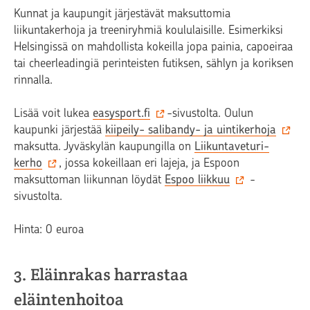
Kunnat ja kaupungit järjestävät maksuttomia
liikuntakerhoja ja treeniryhmiä koululaisille. Esimerkiksi
Helsingissä on mahdollista kokeilla jopa painia, capoeiraa
tai cheerleadingiä perinteisten futiksen, sählyn ja koriksen
rinnalla.
Lisää voit lukea
easysport.fi
-sivustolta. Oulun
kaupunki järjestää
kiipeily- salibandy- ja uintikerhoja
maksutta. Jyväskylän kaupungilla on
Liikuntaveturi-
kerho
, jossa kokeillaan eri lajeja, ja Espoon
maksuttoman liikunnan löydät
Espoo liikkuu
-
sivustolta.
Hinta: 0 euroa
3. Eläinrakas harrastaa
eläintenhoitoa