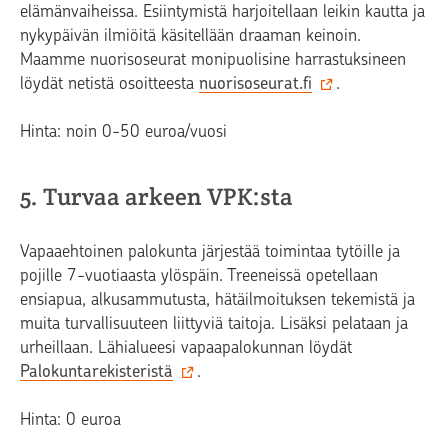
elämänvaiheissa. Esiintymistä harjoitellaan leikin kautta ja
nykypäivän ilmiöitä käsitellään draaman keinoin.
Maamme nuorisoseurat monipuolisine harrastuksineen
löydät netistä osoitteesta
nuorisoseurat.fi
.
Hinta: noin 0-50 euroa/vuosi
5. Turvaa arkeen VPK:sta
Vapaaehtoinen palokunta järjestää toimintaa tytöille ja
pojille 7-vuotiaasta ylöspäin. Treeneissä opetellaan
ensiapua, alkusammutusta, hätäilmoituksen tekemistä ja
muita turvallisuuteen liittyviä taitoja. Lisäksi pelataan ja
urheillaan. Lähialueesi vapaapalokunnan löydät
Palokuntarekisteristä
.
Hinta: 0 euroa