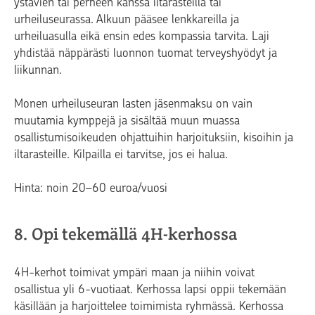
ystävien tai perheen kanssa iltarasteilla tai
urheiluseurassa. Alkuun pääsee lenkkareilla ja
urheiluasulla eikä ensin edes kompassia tarvita. Laji
yhdistää näppärästi luonnon tuomat terveyshyödyt ja
liikunnan.
Monen urheiluseuran lasten jäsenmaksu on vain
muutamia kymppejä ja sisältää muun muassa
osallistumisoikeuden ohjattuihin harjoituksiin, kisoihin ja
iltarasteille. Kilpailla ei tarvitse, jos ei halua.
Hinta: noin 20–60 euroa/vuosi
8. Opi tekemällä 4H-kerhossa
4H-kerhot toimivat ympäri maan ja niihin voivat
osallistua yli 6-vuotiaat. Kerhossa lapsi oppii tekemään
käsillään ja harjoittelee toimimista ryhmässä. Kerhossa