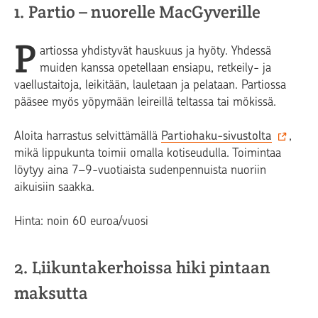
1. Partio – nuorelle MacGyverille
P
artiossa yhdistyvät hauskuus ja hyöty. Yhdessä
muiden kanssa opetellaan ensiapu, retkeily- ja
vaellustaitoja, leikitään, lauletaan ja pelataan. Partiossa
pääsee myös yöpymään leireillä teltassa tai mökissä.
Aloita harrastus selvittämällä
Partiohaku-sivustolta
,
mikä lippukunta toimii omalla kotiseudulla. Toimintaa
löytyy aina 7–9-vuotiaista sudenpennuista nuoriin
aikuisiin saakka.
Hinta: noin 60 euroa/vuosi
2. Liikuntakerhoissa hiki pintaan
maksutta