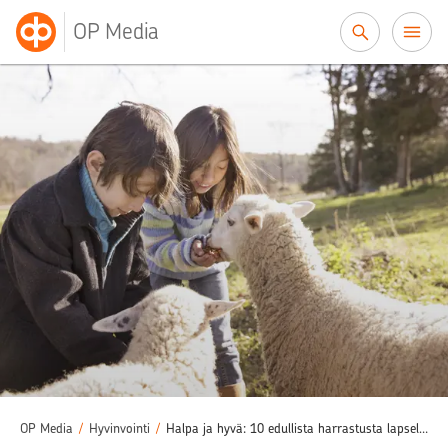
Siirry sisältöön
OP Media
OP Media
/
Hyvinvointi
/
Halpa ja hyvä: 10 edullista harrastusta lapselle ja nuorelle