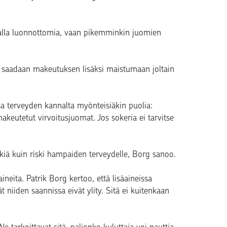
tavalla luonnottomia, vaan pikemminkin juomien
a saadaan makeutuksen lisäksi maistumaan joltain
sa terveyden kannalta myönteisiäkin puolia:
akeutetut virvoitusjuomat. Jos sokeria ei tarvitse
kiä kuin riski hampaiden terveydelle, Borg sanoo.
aineita. Patrik Borg kertoo, että lisäaineissa
t niiden saannissa eivät ylity. Sitä ei kuitenkaan