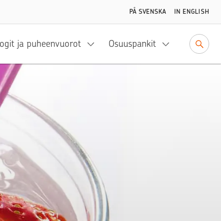
PÅ SVENSKA
IN ENGLISH
ogit ja puheenvuorot
Osuuspankit