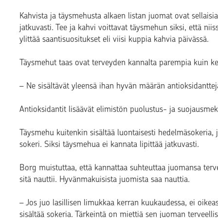
Kahvista ja täysmehusta alkaen listan juomat ovat sellaisia
jatkuvasti. Tee ja kahvi voittavat täysmehun siksi, että niiss
ylittää saantisuositukset eli viisi kuppia kahvia päivässä.
Täysmehut taas ovat terveyden kannalta parempia kuin ke
– Ne sisältävät yleensä ihan hyvän määrän antioksidanttej
Antioksidantit lisäävät elimistön puolustus- ja suojausme
Täysmehu kuitenkin sisältää luontaisesti hedelmäsokeria, 
sokeri. Siksi täysmehua ei kannata lipittää jatkuvasti.
Borg muistuttaa, että kannattaa suhteuttaa juomansa tervee
sitä nauttii. Hyvänmakuisista juomista saa nauttia.
– Jos juo lasillisen limukkaa kerran kuukaudessa, ei oikea
sisältää sokeria. Tärkeintä on miettiä sen juoman terveellis