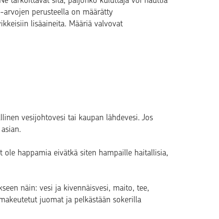
e tarkoittavat sitä, paljonko kuluttaja voi nauttia
DI-arvojen perusteella on määrätty
ikkeisiin lisäaineita. Määriä valvovat
llinen vesijohtovesi tai kaupan lähdevesi. Jos
asian.
t ole happamia eivätkä siten hampaille haitallisia,
en näin: vesi ja kivennäisvesi, maito, tee,
makeutetut juomat ja pelkästään sokerilla