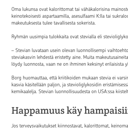
Oma lukunsa ovat kalorittomat tai vähäkalorisina mainost
keinotekoisesti aspartaamilla, asesulfaami K:lla tai sukralo
makeutuksesta tulee tavallisesta sokerista.
Ryhmän uusimpia tulokkaita ovat stevialla eli stevioliglyk
– Stevian luvataan usein olevan luonnollisempi vaihtoeh
steviakasvin lehdestä eristetty aine. Muita makeutusaineita
löydy luonnosta, vaan ne on ihminen keksinyt erilaisista yh
Borg huomauttaa, että kriitikoiden mukaan stevia ei varsin
kasvia käsitellään paljon, ja stevioliglykosidin eristämises
kemikaalelja. Stevian luonnollisuudesta on USA:ssa kiistel
Happamuus käy hampaisi
Jos terveysvaikutukset kiinnostavat, kalorittomat, keino