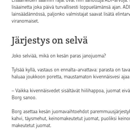
Lisäaineiden saannin rajat ovat niin sanottuja ADI-arvoja. N
lisäainetta joka päivä turvallisesti loppuelämänsä ajan. A
lainsäädännössä, paljonko valmistajat saavat lisätä elintarv
viranomaiset.
Järjestys on selvä
Joko selviää, mikä on kesän paras janojuoma?
Tylsää kyllä, vastaus on ennalta-arvattava: parasta on tava
haluaa joukkoon poretta, maustamaton kivennäisvesi ajaa 
– Vaikka kivennäisvedet sisältävät hiilihappoa, juomat eivä
Borg sanoo.
Borg asettaa kesän juomavaihtoehdot paremmuusjärjestykse
kahvi, täysmehut, keinomakeutetut juomat, puoliksi keino
makeutetut juomat.