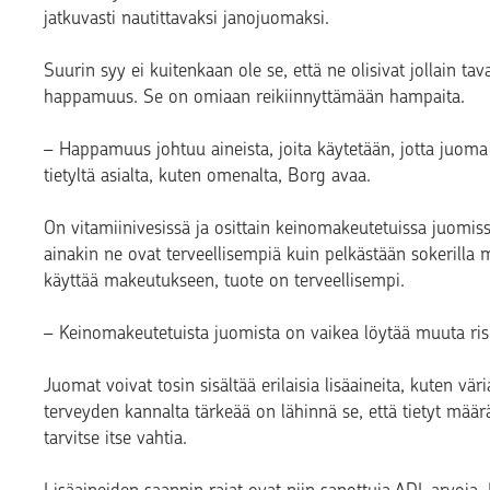
jatkuvasti nautittavaksi janojuomaksi.
Suurin syy ei kuitenkaan ole se, että ne olisivat jollain 
happamuus. Se on omiaan reikiinnyttämään hampaita.
– Happamuus johtuu aineista, joita käytetään, jotta juom
tietyltä asialta, kuten omenalta, Borg avaa.
On vitamiinivesissä ja osittain keinomakeutetuissa juomis
ainakin ne ovat terveellisempiä kuin pelkästään sokerilla m
käyttää makeutukseen, tuote on terveellisempi.
– Keinomakeutetuista juomista on vaikea löytää muuta ris
Juomat voivat tosin sisältää erilaisia lisäaineita, kuten väri
terveyden kannalta tärkeää on lähinnä se, että tietyt määrä
tarvitse itse vahtia.