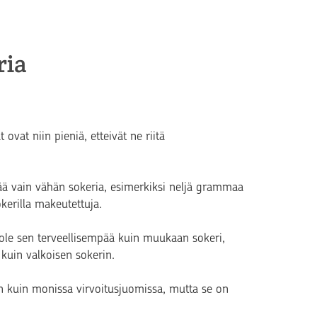
ria
ovat niin pieniä, etteivät ne riitä
ää vain vähän sokeria, esimerkiksi neljä grammaa
erilla makeutettuja.
ole sen terveellisempää kuin muukaan sokeri,
kuin valkoisen sokerin.
n kuin monissa virvoitusjuomissa, mutta se on