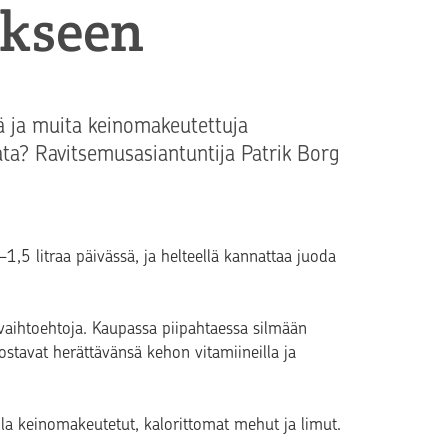
ykseen
ä ja muita keinomakeutettuja
ta? Ravitsemusasiantuntija Patrik Borg
1–1,5 litraa päivässä, ja helteellä kannattaa juoda
i vaihtoehtoja. Kaupassa piipahtaessa silmään
stavat herättävänsä kehon vitamiineilla ja
alla keinomakeutetut, kalorittomat mehut ja limut.