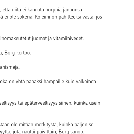
, että niitä ei kannata hörppiä janoonsa
ä ei ole sokeria. Kofeiini on pahitteeksi vasta, jos
inomakeutetut juomat ja vitamiinivedet.
a, Borg kertoo.
kanismeja.
joka on yhtä pahaksi hampaille kuin valkoinen
llisyys tai epäterveellisyys siihen, kuinka usein
staan ole mitään merkitystä, kuinka paljon se
yyttä, jota nauttii päivittäin, Borg sanoo.