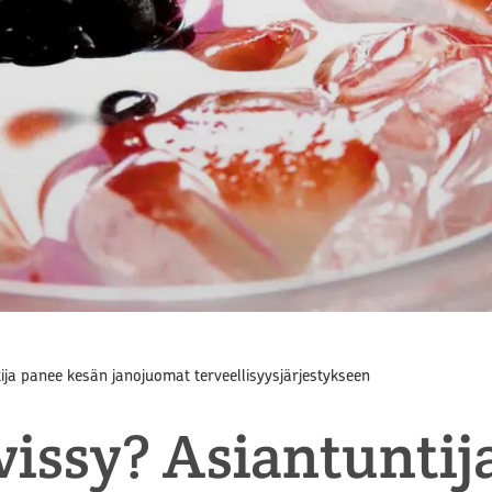
ija panee kesän janojuomat terveellisyysjärjestykseen
vissy? Asiantuntij