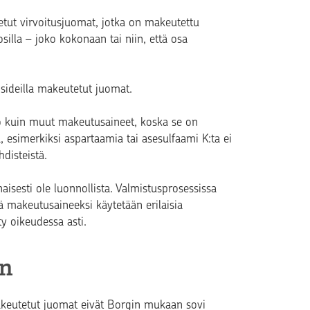
etut virvoitusjuomat, jotka on makeutettu
osilla – joko kokonaan tai niin, että osa
osideilla makeutetut juomat.
to kuin muut makeutusaineet, koska se on
, esimerkiksi aspartaamia tai asesulfaami K:ta ei
disteistä.
aisesti ole luonnollista. Valmistusprosessissa
sä makeutusaineeksi käytetään erilaisia
ty oikeudessa asti.
in
makeutetut juomat eivät Borgin mukaan sovi