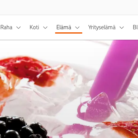
Siirry sisältöön
Raha
Koti
Elämä
Yrityselämä
Bl