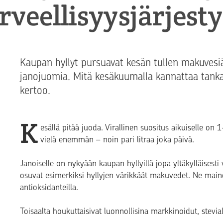
rveellisyysjärjest
Kaupan hyllyt pursuavat kesän tullen makuvesi
janojuomia. Mitä kesäkuumalla kannattaa tanka
kertoo.
K
esällä pitää juoda. Virallinen suositus aikuiselle on 
vielä enemmän – noin pari litraa joka päivä.
Janoiselle on nykyään kaupan hyllyillä jopa yltäkylläisest
osuvat esimerkiksi hyllyjen värikkäät makuvedet. Ne maino
antioksidanteilla.
Toisaalta houkuttaisivat luonnollisina markkinoidut, stevi