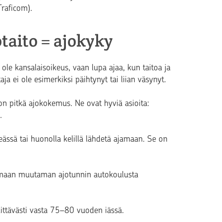
raficom).
otaito = ajokyky
i ole kansalaisoikeus, vaan lupa ajaa, kun taitoa ja
taja ei ole esimerkiksi päihtynyt tai liian väsynyt.
on pitkä ajokokemus. Ne ovat hyviä asioita:
ä.
ässä tai huonolla kelillä lähdetä ajamaan. Se on
ttamaan muutaman ajotunnin autokoulusta
kittävästi vasta 75–80 vuoden iässä.