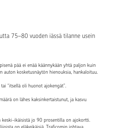
 mutta 75–80 vuoden iässä tilanne usein
pisenä pää ei enää käännykään yhtä paljon kuin
en auton kosketusnäytön hienouksia, hankaloituu.
tai “itsellä oli huonot ajokengät”.
äärä on lähes kaksinkertaistunut, ja kasvu
keski-ikäisistä jo 90 prosentilla on ajokortti.
ijoista on eläkeikäisiä, Traficomin johtava