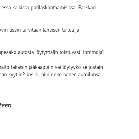
lessä kaikissa potilaskohtaamisissa, Parkkari
vin usein tarvitaan läheisen tukea ja
upeaako autosta löytymään toistuvasti lommoja?
ito takaisin jääkaappiin vai löytyykö se jostain
pan kyytiin? Jos ei, niin onko hänen autoilunsa
teen