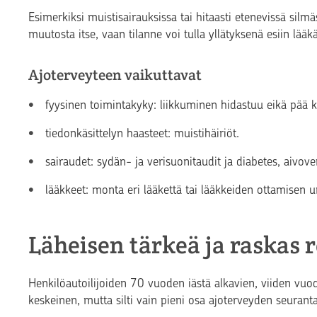
Esimerkiksi muistisairauksissa tai hitaasti etenevissä silm
muutosta itse, vaan tilanne voi tulla yllätyksenä esiin lää
Ajoterveyteen vaikuttavat
fyysinen toimintakyky: liikkuminen hidastuu eikä pää 
tiedonkäsittelyn haasteet: muistihäiriöt.
sairaudet: sydän- ja verisuonitaudit ja diabetes, aivove
lääkkeet: monta eri lääkettä tai lääkkeiden ottamisen
Läheisen tärkeä ja raskas r
Henkilöautoilijoiden 70 vuoden iästä alkavien, viiden vuod
keskeinen, mutta silti vain pieni osa ajoterveyden seurant