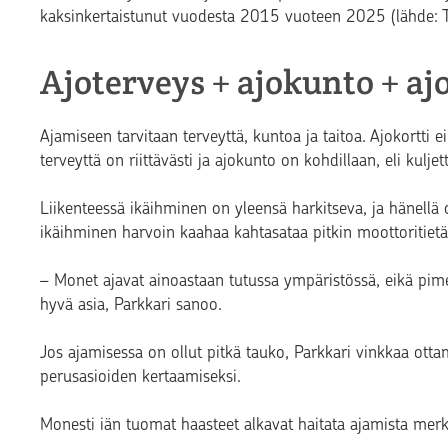
kaksinkertaistunut vuodesta 2015 vuoteen 2025 (lähde: T
Ajoterveys + ajokunto + aj
Ajamiseen tarvitaan terveyttä, kuntoa ja taitoa. Ajokortti e
terveyttä on riittävästi ja ajokunto on kohdillaan, eli kuljet
Liikenteessä ikäihminen on yleensä harkitseva, ja hänellä 
ikäihminen harvoin kaahaa kahtasataa pitkin moottoritiet
– Monet ajavat ainoastaan tutussa ympäristössä, eikä pime
hyvä asia, Parkkari sanoo.
Jos ajamisessa on ollut pitkä tauko, Parkkari vinkkaa o
perusasioiden kertaamiseksi.
Monesti iän tuomat haasteet alkavat haitata ajamista mer