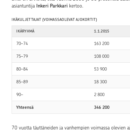
asiantuntija
Inkeri Parkkari
kertoo.
IKÄKULJETTAJAT (VOIMASSAOLEVAT AJOKORTIT)
IKÄRYHMÄ
1.1.2015
70–74
163 200
75–79
108 000
80–84
53 900
85–89
18 300
90–
2 800
Yhteensä
346 200
70 vuotta täyttäneiden ja vanhempien voimassa olevien a