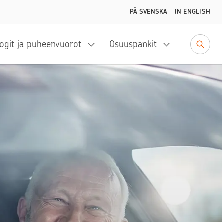
PÅ SVENSKA
IN ENGLISH
ogit ja puheenvuorot
Osuuspankit