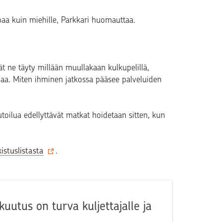
paa kuin miehille, Parkkari huomauttaa.
ät ne täyty millään muullakaan kulkupelillä,
aa. Miten ihminen jatkossa pääsee palveluiden
utoilua edellyttävät matkat hoidetaan sitten, kun
kistuslistasta
.
uutus on turva kuljettajalle ja
e