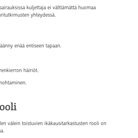
äsairauksissa kuljettaja ei välttämättä huomaa
käritutkimusten yhteydessä.
käänny enää entiseen tapaan.
renkierron häiriöt.
 unohtaminen.
ooli
en välein toistuvien ikäkausitarkastusten rooli on
aa.