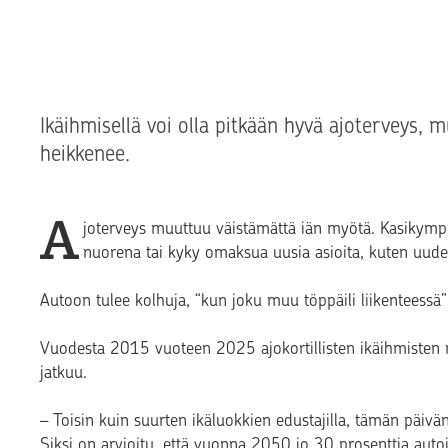
Ikäihmisellä voi olla pitkään hyvä ajoterveys,
heikkenee.
A
joterveys muuttuu väistämättä iän myötä. Kasikymp
nuorena tai kyky omaksua uusia asioita, kuten uud
Autoon tulee kolhuja, “kun joku muu töppäili liikenteessä” 
Vuodesta 2015 vuoteen 2025 ajokortillisten ikäihmisten m
jatkuu.
– Toisin kuin suurten ikäluokkien edustajilla, tämän päivän 
Siksi on arvioitu, että vuonna 2050 jo 30 prosenttia autoil