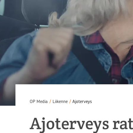
OP Media
/
Liikenne
/
Ajoterveys
Ajoterveys ra