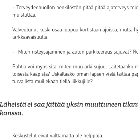
– Terveydenhuollon henkilöstön pitää pitää ajoterveys mie
muistuttaa.
Valveutunut kuski osaa luopua kortistaan ajoissa, mutta hy
tarkkaavaisuutta.
– Miten risteysajaminen ja auton parkkeeraus sujuvat? R
Pohtia voi myös sitä, miten muu arki sujuu. Laitetaanko ma
toisesta kaapista? Uskaltaako oman lapsen vielä laittaa pa
turvallista muillekaan tiellä liikkujille?
Läheistä ei saa jättää yksin muuttuneen tilan
kanssa.
Keskustelut eivät välttämättä ole helppoja.