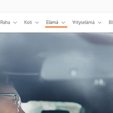
Siirry sisältöön
Raha
Koti
Elämä
Yrityselämä
Bl