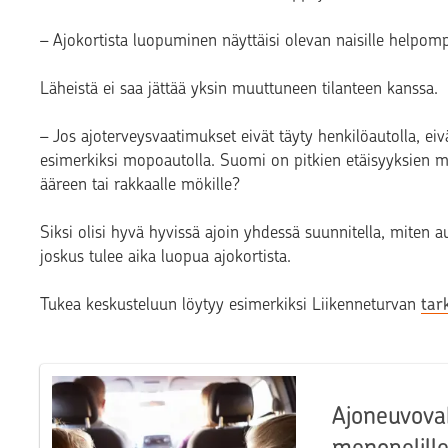
– Ajokortista luopuminen näyttäisi olevan naisille helpom
Läheistä ei saa jättää yksin muuttuneen tilanteen kanssa.
– Jos ajoterveysvaatimukset eivät täyty henkilöautolla, eiv
esimerkiksi mopoautolla. Suomi on pitkien etäisyyksien m
ääreen tai rakkaalle mökille?
Siksi olisi hyvä hyvissä ajoin yhdessä suunnitella, miten a
joskus tulee aika luopua ajokortista.
Tukea keskusteluun löytyy esimerkiksi Liikenneturvan
tar
Ajoneuvovak
menopelill