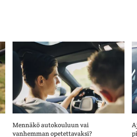
Mennäkö autokouluun vai
A
vanhemman opetettavaksi?
p