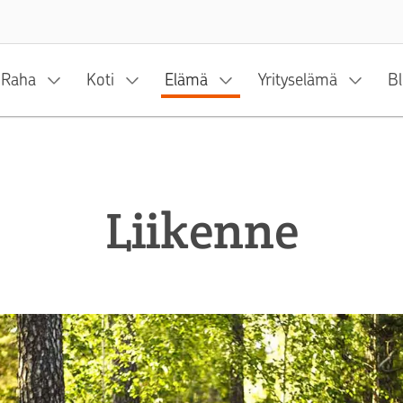
Siirry sisältöön
Raha
Koti
Elämä
Yrityselämä
Bl
Liikenne