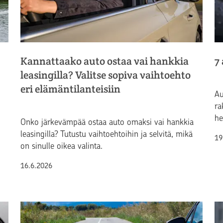
Kannattaako auto ostaa vai hankkia
7 
leasingilla? Valitse sopiva vaihtoehto
eri elämäntilanteisiin
Au
ra
he
Onko järkevämpää ostaa auto omaksi vai hankkia
leasingilla? Tutustu vaihtoehtoihin ja selvitä, mikä
Ju
19
on sinulle oikea valinta.
Julkaistu
16.6.2026