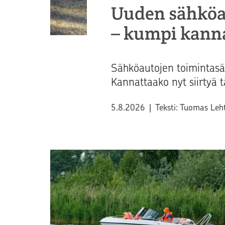
Uuden sähköau
– kumpi kann
Sähköautojen toimintasät
Kannattaako nyt siirtyä
Julkaistu
5.8.2026
|
Teksti: Tuomas Leh