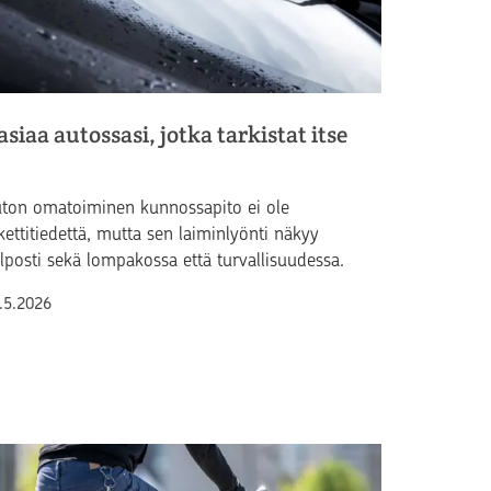
asiaa autossasi, jotka tarkistat itse
ton omatoiminen kunnossapito ei ole
kettitiedettä, mutta sen laiminlyönti näkyy
lposti sekä lompakossa että turvallisuudessa.
lkaistu
.5.2026