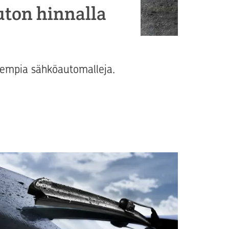
uton hinnalla
isempia sähköautomalleja.