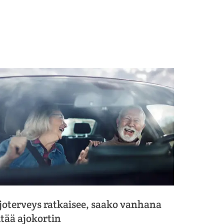
joterveys ratkaisee, saako vanhana
itää ajokortin