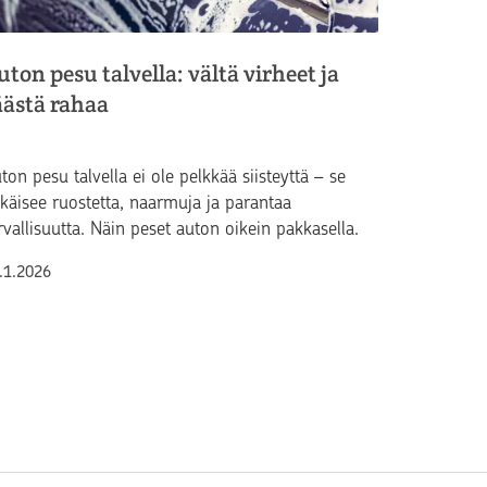
uton pesu talvella: vältä virheet ja
äästä rahaa
ton pesu talvella ei ole pelkkää siisteyttä – se
käisee ruostetta, naarmuja ja parantaa
rvallisuutta. Näin peset auton oikein pakkasella.
lkaistu
.1.2026