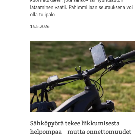
kuormitukseen, jota sähkö- tai hybridiauton
lataaminen vaatii. Pahimmillaan seurauksena voi
olla tulipalo.
Julkaistu
14.5.2026
Sähköpyörä tekee liikkumisesta
helpompaa – mutta onnettomuudet