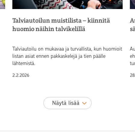
Talviautoilun muistilista – kiinnitä
A
huomio näihin talvikelillä
s
Talviautoilu on mukavaa ja turvallista, kun huomioit
Au
listan asiat ennen pakkaskelejä ja tien päälle
eh
lähtemistä.
tu
Julkaistu
Ju
2.2.2026
28
Näytä lisää