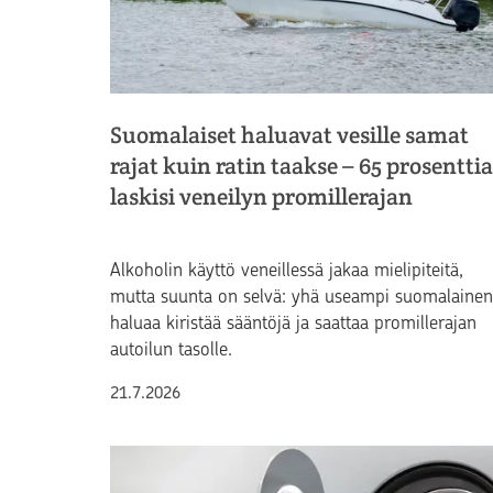
Suomalaiset haluavat vesille samat
rajat kuin ratin taakse – 65 prosenttia
laskisi veneilyn promillerajan
Alkoholin käyttö veneillessä jakaa mielipiteitä,
mutta suunta on selvä: yhä useampi suomalainen
haluaa kiristää sääntöjä ja saattaa promillerajan
autoilun tasolle.
Julkaistu
21.7.2026