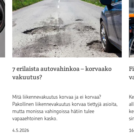
7 erilaista autovahinkoa – korvaako
F
vakuutus?
v
Mitä liikennevakuutus korvaa ja ei korvaa?
Ke
Pakollinen liikennevakuutus korvaa tiettyjä asioita,
al
mutta monissa vahingoissa hätiin tulee
ke
vapaaehtoinen kasko.
si
Julkaistu
Ju
4.5.2026
16