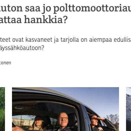
ton saa jo polttomoottoria
attaa hankkia?
eet ovat kasvaneet ja tarjolla on aiempaa edull
 täyssähköautoon?
tonen