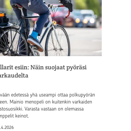
illarit esiin: Näin suojaat pyöräsi
arkaudelta
vään edetessä yhä useampi ottaa polkupyörän
leen. Mainio menopeli on kuitenkin varkaiden
stosuosikki. Varasta vastaan on olemassa
mppelit keinot.
lkaistu
.4.2026