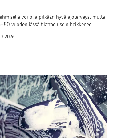
äihmisellä voi olla pitkään hyvä ajoterveys, mutta
–80 vuoden iässä tilanne usein heikkenee.
lkaistu
.3.2026