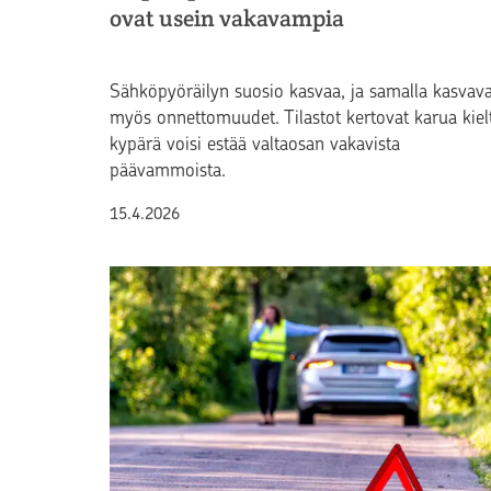
ovat usein vakavampia
Sähköpyöräilyn suosio kasvaa, ja samalla kasvava
myös onnettomuudet. Tilastot kertovat karua kiel
kypärä voisi estää valtaosan vakavista
päävammoista.
Julkaistu
15.4.2026