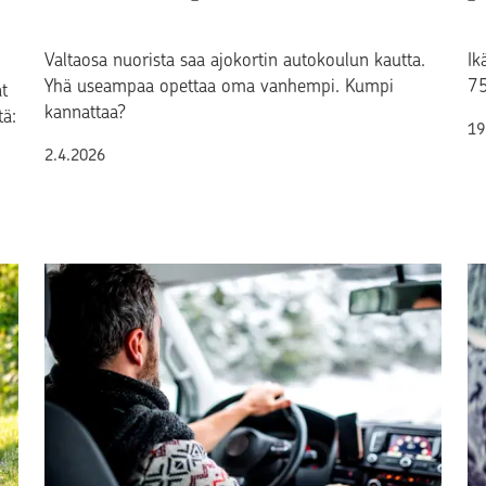
Valtaosa nuorista saa ajokortin autokoulun kautta.
Ik
Yhä useampaa opettaa oma vanhempi. Kumpi
75
t
kannattaa?
tä:
Ju
19
Julkaistu
2.4.2026