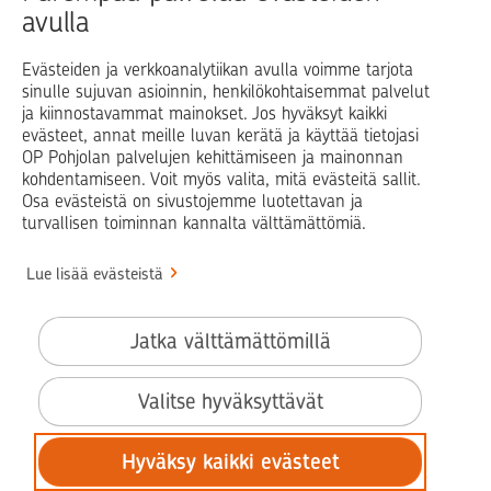
avulla
Blogit ja puheenvuorot
Osuuspankit
Evästeiden ja verkkoanalytiikan avulla voimme tarjota
sinulle sujuvan asioinnin, henkilökohtaisemmat palvelut
Op.fi
OP Koti
Pohjola Vahinkoapu
ja kiinnostavammat mainokset. Jos hyväksyt kaikki
evästeet, annat meille luvan kerätä ja käyttää tietojasi
Facebook
X
LinkedIn
Instagram
OP Pohjolan palvelujen kehittämiseen ja mainonnan
kohdentamiseen. Voit myös valita, mitä evästeitä sallit.
Osa evästeistä on sivustojemme luotettavan ja
turvallisen toiminnan kannalta välttämättömiä.
© OP Pohjola
Lue lisää evästeistä
Info
Käyttöehdot
Jatka välttämättömillä
Saavutettavuusseloste
Evästeiden käyttö
Valitse hyväksyttävät
Tilaa uutiskirje
Hyväksy kaikki evästeet
Tietosuoja