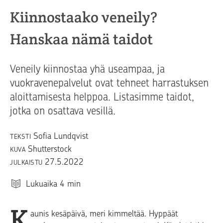
Kiinnostaako veneily?
Hanskaa nämä taidot
Veneily kiinnostaa yhä useampaa, ja
vuokravenepalvelut ovat tehneet harrastuksen
aloittamisesta helppoa. Listasimme taidot,
jotka on osattava vesillä.
Sofia Lundqvist
TEKSTI
Shutterstock
KUVA
27.5.2022
JULKAISTU
Lukuaika
4
min
K
aunis kesäpäivä, meri kimmeltää. Hyppäät