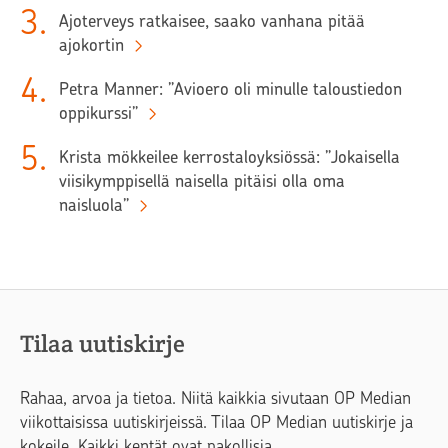
3
.
Ajoterveys ratkaisee, saako vanhana pitää
ajokortin
4
.
Petra Manner: ”Avioero oli minulle taloustiedon
oppikurssi”
5
.
Krista mökkeilee kerrostaloyksiössä: ”Jokaisella
viisikymppisellä naisella pitäisi olla oma
naisluola”
Tilaa uutiskirje
Rahaa, arvoa ja tietoa. Niitä kaikkia sivutaan OP Median
viikottaisissa uutiskirjeissä. Tilaa OP Median uutiskirje ja
kokeile. Kaikki kentät ovat pakollisia.