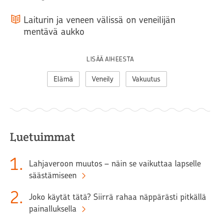
Laiturin ja veneen välissä on veneilijän
mentävä aukko
LISÄÄ AIHEESTA
Elämä
Veneily
Vakuutus
Luetuimmat
1
.
Lahjaveroon muutos – näin se vaikuttaa lapselle
säästämiseen
2
.
Joko käytät tätä? Siirrä rahaa näppärästi pitkällä
painalluksella