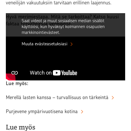
veneilijän vakuutuksiin tarvitaan erillinen laajennus.
Hyvä merimiestapa. Mitä se tarkoittaa? Katso kuusi
Saat videot ja muut sosiaalisen median sisällöt
faktaa turvallisesta veneilystä.
käyttöösi, kun hyväksyt kolmannen osapuolen
markkinointievästeet.
Muuta evästeasetuksiasi
Juttu on julkaistu 27.5.2022 ja sitä on päivitetty
17.5.2023.
Lue myös:
Merellä lasten kanssa – turvallisuus on tärkeintä
Purjevene ympärivuotisena kotina
Lue myös