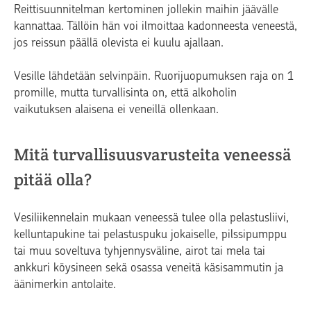
Reittisuunnitelman kertominen jollekin maihin jäävälle
kannattaa. Tällöin hän voi ilmoittaa kadonneesta veneestä,
jos reissun päällä olevista ei kuulu ajallaan.
Vesille lähdetään selvinpäin. Ruorijuopumuksen raja on 1
promille, mutta turvallisinta on, että alkoholin
vaikutuksen alaisena ei veneillä ollenkaan.
Mitä turvallisuusvarusteita veneessä
pitää olla?
Vesiliikennelain mukaan veneessä tulee olla pelastusliivi,
kelluntapukine tai pelastuspuku jokaiselle, pilssipumppu
tai muu soveltuva tyhjennysväline, airot tai mela tai
ankkuri köysineen sekä osassa veneitä käsisammutin ja
äänimerkin antolaite.