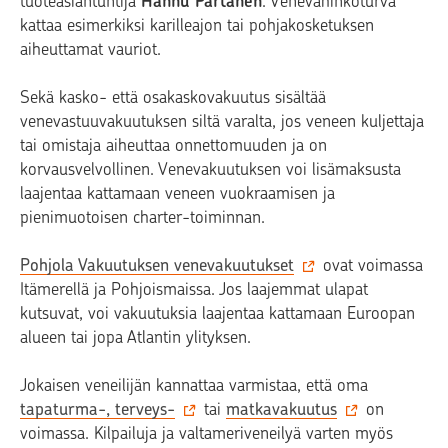
tuoteasiantuntija
Hannu Partanen
. Venevahinkoturva
kattaa esimerkiksi karilleajon tai pohjakosketuksen
aiheuttamat vauriot.
Sekä kasko- että osakaskovakuutus sisältää
venevastuuvakuutuksen siltä varalta, jos veneen kuljettaja
tai omistaja aiheuttaa onnettomuuden ja on
korvausvelvollinen. Venevakuutuksen voi lisämaksusta
laajentaa kattamaan veneen vuokraamisen ja
pienimuotoisen charter-toiminnan.
Pohjola Vakuutuksen venevakuutukset
ovat voimassa
Itämerellä ja Pohjoismaissa. Jos laajemmat ulapat
kutsuvat, voi vakuutuksia laajentaa kattamaan Euroopan
alueen tai jopa Atlantin ylityksen.
Jokaisen veneilijän kannattaa varmistaa, että oma
tapaturma-, terveys-
tai
matkavakuutus
on
voimassa. Kilpailuja ja valtameriveneilyä varten myös