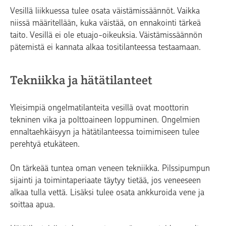
Vesillä liikkuessa tulee osata väistämissäännöt. Vaikka
niissä määritellään, kuka väistää, on ennakointi tärkeä
taito. Vesillä ei ole etuajo-oikeuksia. Väistämissäännön
pätemistä ei kannata alkaa tositilanteessa testaamaan.
Tekniikka ja hätätilanteet
Yleisimpiä ongelmatilanteita vesillä ovat moottorin
tekninen vika ja polttoaineen loppuminen. Ongelmien
ennaltaehkäisyyn ja hätätilanteessa toimimiseen tulee
perehtyä etukäteen.
On tärkeää tuntea oman veneen tekniikka. Pilssipumpun
sijainti ja toimintaperiaate täytyy tietää, jos veneeseen
alkaa tulla vettä. Lisäksi tulee osata ankkuroida vene ja
soittaa apua.