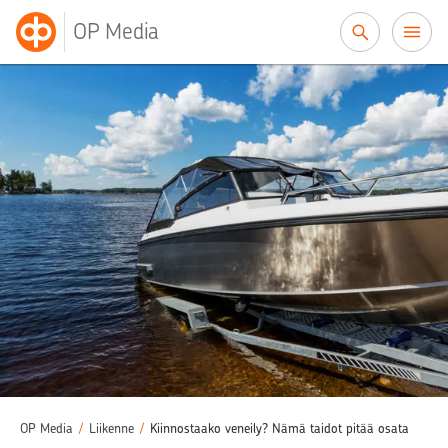
Siirry sisältöön
OP Media
OP Media
/
Liikenne
/
Kiinnostaako veneily? Nämä taidot pitää osata