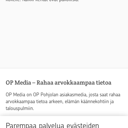
OP Media – Rahaa arvokkaampaa tietoa
OP Media on OP Pohjolan asiakasmedia, josta saat rahaa
arvokkaampaa tietoa arkeen, elämän käännekohtiin ja
talouspulmiin.
Raha
Koti
Elämä
Yrityselämä
Parempaa palvelua evästeiden