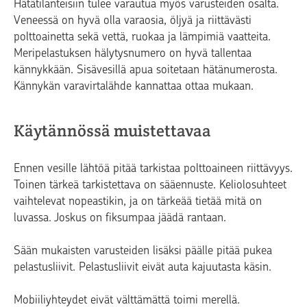
Hätätilanteisiin tulee varautua myös varusteiden osalta.
Veneessä on hyvä olla varaosia, öljyä ja riittävästi
polttoainetta sekä vettä, ruokaa ja lämpimiä vaatteita.
Meripelastuksen hälytysnumero on hyvä tallentaa
kännykkään. Sisävesillä apua soitetaan hätänumerosta.
Kännykän varavirtalähde kannattaa ottaa mukaan.
Käytännössä muistettavaa
Ennen vesille lähtöä pitää tarkistaa polttoaineen riittävyys.
Toinen tärkeä tarkistettava on sääennuste. Keliolosuhteet
vaihtelevat nopeastikin, ja on tärkeää tietää mitä on
luvassa. Joskus on fiksumpaa jäädä rantaan.
Sään mukaisten varusteiden lisäksi päälle pitää pukea
pelastusliivit. Pelastusliivit eivät auta kajuutasta käsin.
Mobiiliyhteydet eivät välttämättä toimi merellä.