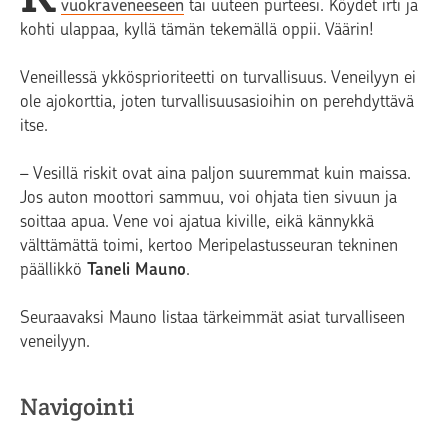
vuokraveneeseen
tai uuteen purteesi. Köydet irti ja
kohti ulappaa, kyllä tämän tekemällä oppii. Väärin!
Veneillessä ykkösprioriteetti on turvallisuus. Veneilyyn ei
ole ajokorttia, joten turvallisuusasioihin on perehdyttävä
itse.
– Vesillä riskit ovat aina paljon suuremmat kuin maissa.
Jos auton moottori sammuu, voi ohjata tien sivuun ja
soittaa apua. Vene voi ajatua kiville, eikä kännykkä
välttämättä toimi, kertoo Meripelastusseuran tekninen
päällikkö
Taneli Mauno
.
Seuraavaksi Mauno listaa tärkeimmät asiat turvalliseen
veneilyyn.
Navigointi