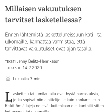
Millaisen vakuutuksen
tarvitset lasketellessa?
Ennen lähtemistä laskettelureissuun koti- tai
ulkomaille, kannattaa varmistaa, että
tarvittavat vakuutukset ovat ajan tasalla.
Jenny Belitz-Henriksson
TEKSTI
14.2.2020
JULKAISTU
Lukuaika
3
min
L
askettelu tai lumilautailu ovat hyviä harrastuksia,
jotka sopivat niin aloittelijoille kuin konkareillekin.
Riskittömiä lajeja ne eivät kuitenkaan ole, kuntoilit sitten
kotimaassa tai ulkomailla.