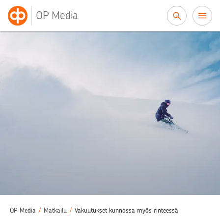
Siirry sisältöön
OP Media
OP Media
/
Matkailu
/
Vakuutukset kunnossa myös rinteessä