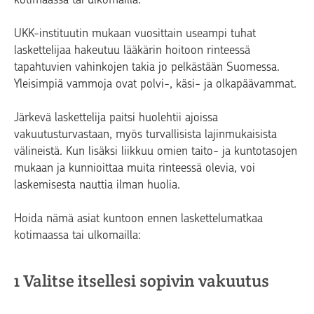
UKK-instituutin mukaan vuosittain useampi tuhat
laskettelijaa hakeutuu lääkärin hoitoon rinteessä
tapahtuvien vahinkojen takia jo pelkästään Suomessa.
Yleisimpiä vammoja ovat polvi-, käsi- ja olkapäävammat.
Järkevä laskettelija paitsi huolehtii ajoissa
vakuutusturvastaan, myös turvallisista lajinmukaisista
välineistä. Kun lisäksi liikkuu omien taito- ja kuntotasojen
mukaan ja kunnioittaa muita rinteessä olevia, voi
laskemisesta nauttia ilman huolia.
Hoida nämä asiat kuntoon ennen laskettelumatkaa
kotimaassa tai ulkomailla:
1 Valitse itsellesi sopivin vakuutus