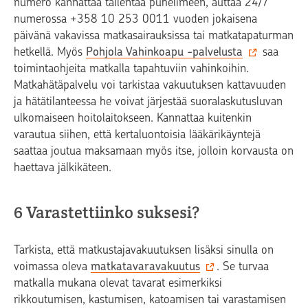
numero kannattaa tallentaa puhelimeen, auttaa 24/7
numerossa +358 10 253 0011 vuoden jokaisena
päivänä vakavissa matkasairauksissa tai matkatapaturman
hetkellä. Myös
Pohjola Vahinkoapu -palvelusta
saa
toimintaohjeita matkalla tapahtuviin vahinkoihin.
Matkahätäpalvelu voi tarkistaa vakuutuksen kattavuuden
ja hätätilanteessa he voivat järjestää suoralaskutusluvan
ulkomaiseen hoitolaitokseen. Kannattaa kuitenkin
varautua siihen, että kertaluontoisia lääkärikäyntejä
saattaa joutua maksamaan myös itse, jolloin korvausta on
haettava jälkikäteen.
6 Varastettiinko suksesi?
Tarkista, että matkustajavakuutuksen lisäksi sinulla on
voimassa oleva
matkatavaravakuutus
. Se turvaa
matkalla mukana olevat tavarat esimerkiksi
rikkoutumisen, kastumisen, katoamisen tai varastamisen