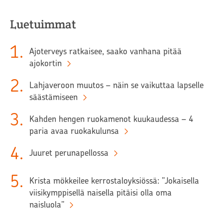
Luetuimmat
1
.
Ajoterveys ratkaisee, saako vanhana pitää
ajokortin
2
.
Lahjaveroon muutos – näin se vaikuttaa lapselle
säästämiseen
3
.
Kahden hengen ruokamenot kuukaudessa – 4
paria avaa ruokakulunsa
4
.
Juuret perunapellossa
5
.
Krista mökkeilee kerrostaloyksiössä: ”Jokaisella
viisikymppisellä naisella pitäisi olla oma
naisluola”