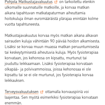
Pohjola Matkustajavakuutus
on tarkoitettu etenkin
ulkomaille suunnatuille matkoille, ja korvaa matkan
aikana tapahtuvan matkatapaturman aiheuttamia
hoitokuluja ilman euromääräistä ylärajaa enintään kolme
vuotta tapahtuneesta.
Matkustajavakuutus korvaa myös matkan aikana alkavan
sairauden kuluja vähintään 90 päivää hoidon alkamisesta.
Lisäksi se korvaa muun muassa matkan peruuntumisesta
tai keskeytymisestä aiheutuvia kuluja. Myös fysioterapiaa
korvataan, jos kehonosa on kipsattu, murtunut tai
jouduttu leikkaamaan. Lisäksi fysioterapiaa korvataan
olkapää- ja polvivammoissa, joissa kehonosaa ei ole
kipsattu tai se ei ole murtunut, jos fysioterapia korvaa
leikkauksen.
Terveysvakuutuksen
ottamalla korvauspiiriä voi
laajentaa. Sen myötä esimerkiksi fysioterapiaa korvataan
enemmän.