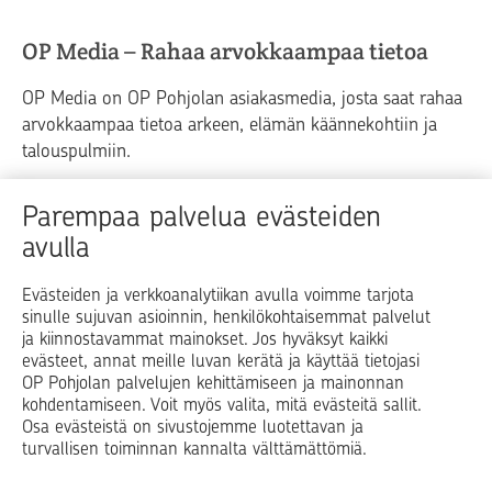
OP Media – Rahaa arvokkaampaa tietoa
OP Media on OP Pohjolan asiakasmedia, josta saat rahaa
arvokkaampaa tietoa arkeen, elämän käännekohtiin ja
talouspulmiin.
Raha
Koti
Elämä
Yrityselämä
Parempaa palvelua evästeiden
avulla
Blogit ja puheenvuorot
Osuuspankit
Evästeiden ja verkkoanalytiikan avulla voimme tarjota
sinulle sujuvan asioinnin, henkilökohtaisemmat palvelut
Op.fi
OP Koti
Pohjola Vahinkoapu
ja kiinnostavammat mainokset. Jos hyväksyt kaikki
evästeet, annat meille luvan kerätä ja käyttää tietojasi
Facebook
X
LinkedIn
Instagram
OP Pohjolan palvelujen kehittämiseen ja mainonnan
kohdentamiseen. Voit myös valita, mitä evästeitä sallit.
Osa evästeistä on sivustojemme luotettavan ja
turvallisen toiminnan kannalta välttämättömiä.
© OP Pohjola