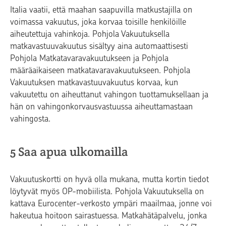
Italia vaatii, että maahan saapuvilla matkustajilla on
voimassa vakuutus, joka korvaa toisille henkilöille
aiheutettuja vahinkoja. Pohjola Vakuutuksella
matkavastuuvakuutus sisältyy aina automaattisesti
Pohjola Matkatavaravakuutukseen ja Pohjola
määräaikaiseen matkatavaravakuutukseen. Pohjola
Vakuutuksen matkavastuuvakuutus korvaa, kun
vakuutettu on aiheuttanut vahingon tuottamuksellaan ja
hän on vahingonkorvausvastuussa aiheuttamastaan
vahingosta.
5 Saa apua ulkomailla
Vakuutuskortti on hyvä olla mukana, mutta kortin tiedot
löytyvät myös OP-mobiilista. Pohjola Vakuutuksella on
kattava Eurocenter-verkosto ympäri maailmaa, jonne voi
hakeutua hoitoon sairastuessa. Matkahätäpalvelu, jonka