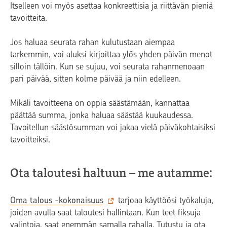
Itselleen voi myös asettaa konkreettisia ja riittävän pieniä
tavoitteita.
Jos haluaa seurata rahan kulutustaan aiempaa
tarkemmin, voi aluksi kirjoittaa ylös yhden päivän menot
silloin tällöin. Kun se sujuu, voi seurata rahanmenoaan
pari päivää, sitten kolme päivää ja niin edelleen.
Mikäli tavoitteena on oppia säästämään, kannattaa
päättää summa, jonka haluaa säästää kuukaudessa.
Tavoitellun säästösumman voi jakaa vielä päiväkohtaisiksi
tavoitteiksi.
Ota taloutesi haltuun – me autamme:
Oma talous -kokonaisuus
tarjoaa käyttöösi työkaluja,
joiden avulla saat taloutesi hallintaan. Kun teet fiksuja
valintoja, saat enemmän samalla rahalla. Tutustu ja ota