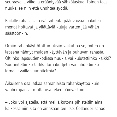
seuraavalla viikolla erääntyvää sähkölaskua. Toinen taas
nuukailee niin että unohtaa syödä.
Kaikille raha-asiat eivät aiheuta päänvaivaa: pakolliset
menot hoituvat ja yllättäviä kuluja varten jää vähän
säästöönkin.
Omiin rahankäyttötottumuksiin vaikuttaa se, miten on
lapsena nähnyt muiden käyttävän ja puhuvan rahasta.
Oltiinko lapsuudenkodissa nuukia vai kulutettiinko kaikki?
Suunniteltiinko tarkka lomabudjetti vai lähdettiinkö
lomalle vailla suunnitelmia?
Aikuisena osa jatkaa samanlaista rahankäyttöä kuin
vanhempansa, mutta osa tekee päinvastoin.
– Joku voi ajatella, että meillä kotona pihisteltiin aina
kaikessa niin sitä en ainakaan tee itse, Collander sanoo.