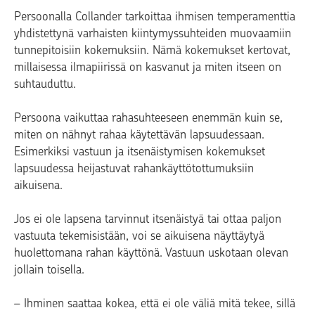
Persoonalla Collander tarkoittaa ihmisen temperamenttia
yhdistettynä varhaisten kiintymyssuhteiden muovaamiin
tunnepitoisiin kokemuksiin. Nämä kokemukset kertovat,
millaisessa ilmapiirissä on kasvanut ja miten itseen on
suhtauduttu.
Persoona vaikuttaa rahasuhteeseen enemmän kuin se,
miten on nähnyt rahaa käytettävän lapsuudessaan.
Esimerkiksi vastuun ja itsenäistymisen kokemukset
lapsuudessa heijastuvat rahankäyttötottumuksiin
aikuisena.
Jos ei ole lapsena tarvinnut itsenäistyä tai ottaa paljon
vastuuta tekemisistään, voi se aikuisena näyttäytyä
huolettomana rahan käyttönä. Vastuun uskotaan olevan
jollain toisella.
– Ihminen saattaa kokea, että ei ole väliä mitä tekee, sillä