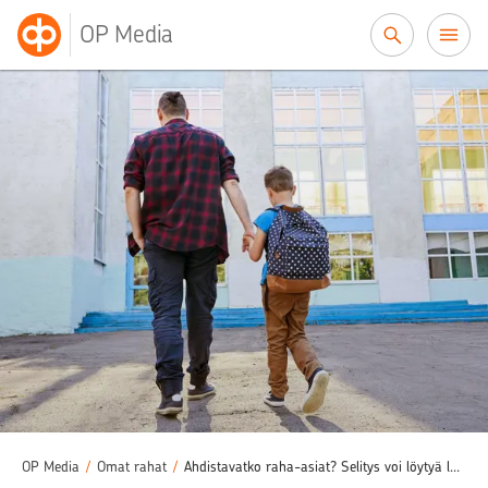
Siirry sisältöön
OP Media
OP Media
/
Omat rahat
/
Ahdistavatko raha-asiat? Selitys voi löytyä lapsuudesta