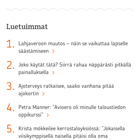
Luetuimmat
1
.
Lahjaveroon muutos – näin se vaikuttaa lapselle
säästämiseen
2
.
Joko käytät tätä? Siirrä rahaa näppärästi pitkällä
painalluksella
3
.
Ajoterveys ratkaisee, saako vanhana pitää
ajokortin
4
.
Petra Manner: ”Avioero oli minulle taloustiedon
oppikurssi”
5
.
Krista mökkeilee kerrostaloyksiössä: ”Jokaisella
viisikymppisellä naisella pitäisi olla oma