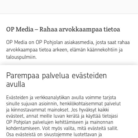
OP Media – Rahaa arvokkaampaa tietoa
OP Media on OP Pohjolan asiakasmedia, josta saat rahaa
arvokkaampaa tietoa arkeen, elämän käännekohtiin ja
talouspulmiin.
Raha
Koti
Elämä
Yrityselämä
Parempaa palvelua evästeiden
avulla
Blogit ja puheenvuorot
Osuuspankit
Evästeiden ja verkkoanalytiikan avulla voimme tarjota
sinulle sujuvan asioinnin, henkilökohtaisemmat palvelut
Op.fi
OP Koti
Pohjola Vahinkoapu
ja kiinnostavammat mainokset. Jos hyväksyt kaikki
evästeet, annat meille luvan kerätä ja käyttää tietojasi
Facebook
X
LinkedIn
Instagram
OP Pohjolan palvelujen kehittämiseen ja mainonnan
kohdentamiseen. Voit myös valita, mitä evästeitä sallit.
Osa evästeistä on sivustojemme luotettavan ja