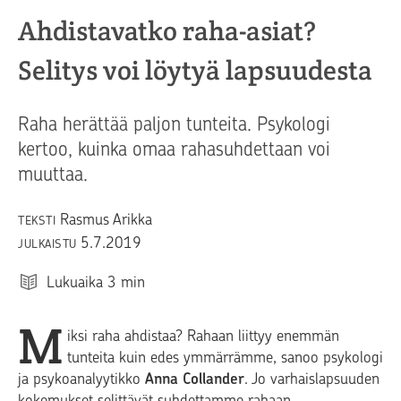
Ahdistavatko raha-asiat?
Selitys voi löytyä lapsuudesta
Raha herättää paljon tunteita. Psykologi
kertoo, kuinka omaa rahasuhdettaan voi
muuttaa.
Rasmus Arikka
TEKSTI
5.7.2019
JULKAISTU
Lukuaika
3
min
M
iksi raha ahdistaa? Rahaan liittyy enemmän
tunteita kuin edes ymmärrämme, sanoo psykologi
ja psykoanalyytikko
Anna Collander
. Jo varhaislapsuuden
kokemukset selittävät suhdettamme rahaan.