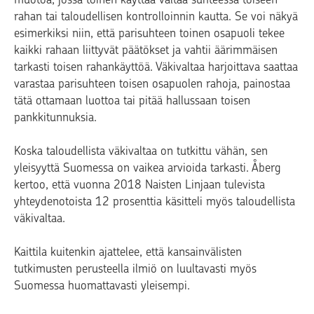
rahan tai taloudellisen kontrolloinnin kautta. Se voi näkyä
esimerkiksi niin, että parisuhteen toinen osapuoli tekee
kaikki rahaan liittyvät päätökset ja vahtii äärimmäisen
tarkasti toisen rahankäyttöä. Väkivaltaa harjoittava saattaa
varastaa parisuhteen toisen osapuolen rahoja, painostaa
tätä ottamaan luottoa tai pitää hallussaan toisen
pankkitunnuksia.
Koska taloudellista väkivaltaa on tutkittu vähän, sen
yleisyyttä Suomessa on vaikea arvioida tarkasti. Åberg
kertoo, että vuonna 2018 Naisten Linjaan tulevista
yhteydenotoista 12 prosenttia käsitteli myös taloudellista
väkivaltaa.
Kaittila kuitenkin ajattelee, että kansainvälisten
tutkimusten perusteella ilmiö on luultavasti myös
Suomessa huomattavasti yleisempi.