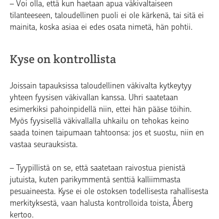
– Voi olla, että kun haetaan apua väkivaltaiseen
tilanteeseen, taloudellinen puoli ei ole kärkenä, tai sitä ei
mainita, koska asiaa ei edes osata nimetä, hän pohtii.
Kyse on kontrollista
Joissain tapauksissa taloudellinen väkivalta kytkeytyy
yhteen fyysisen väkivallan kanssa. Uhri saatetaan
esimerkiksi pahoinpidellä niin, ettei hän pääse töihin.
Myös fyysisellä väkivallalla uhkailu on tehokas keino
saada toinen taipumaan tahtoonsa: jos et suostu, niin en
vastaa seurauksista.
– Tyypillistä on se, että saatetaan raivostua pienistä
jutuista, kuten parikymmentä senttiä kalliimmasta
pesuaineesta. Kyse ei ole ostoksen todellisesta rahallisesta
merkityksestä, vaan halusta kontrolloida toista, Åberg
kertoo.