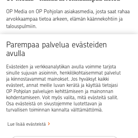
OP Media on OP Pohjolan asiakasmedia, josta saat rahaa
arvokkaampaa tietoa arkeen, elämän käännekohtiin ja
talouspulmiin.
Raha
Koti
Elämä
Yrityselämä
Parempaa palvelua evästeiden
avulla
Blogit ja puheenvuorot
Osuuspankit
Evästeiden ja verkkoanalytiikan avulla voimme tarjota
sinulle sujuvan asioinnin, henkilökohtaisemmat palvelut
Op.fi
OP Koti
Pohjola Vahinkoapu
ja kiinnostavammat mainokset. Jos hyväksyt kaikki
evästeet, annat meille luvan kerätä ja käyttää tietojasi
Facebook
X
LinkedIn
Instagram
OP Pohjolan palvelujen kehittämiseen ja mainonnan
kohdentamiseen. Voit myös valita, mitä evästeitä sallit.
Osa evästeistä on sivustojemme luotettavan ja
turvallisen toiminnan kannalta välttämättömiä.
© OP Pohjola
Lue lisää evästeistä
Info