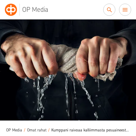
Siirry sisältöön
OP Media
OP Media
/
Omat rahat
/
Kumppani raivoaa kalliimmasta pesuaineesta – oletko taloudellisen väkivallan uhri?