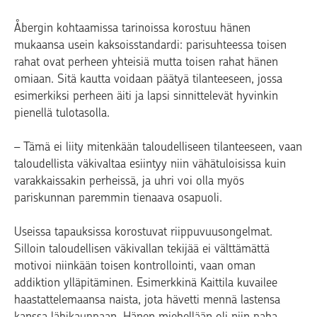
Åbergin kohtaamissa tarinoissa korostuu hänen
mukaansa usein kaksoisstandardi: parisuhteessa toisen
rahat ovat perheen yhteisiä mutta toisen rahat hänen
omiaan. Sitä kautta voidaan päätyä tilanteeseen, jossa
esimerkiksi perheen äiti ja lapsi sinnittelevät hyvinkin
pienellä tulotasolla.
– Tämä ei liity mitenkään taloudelliseen tilanteeseen, vaan
taloudellista väkivaltaa esiintyy niin vähätuloisissa kuin
varakkaissakin perheissä, ja uhri voi olla myös
pariskunnan paremmin tienaava osapuoli.
Useissa tapauksissa korostuvat riippuvuusongelmat.
Silloin taloudellisen väkivallan tekijää ei välttämättä
motivoi niinkään toisen kontrollointi, vaan oman
addiktion ylläpitäminen. Esimerkkinä Kaittila kuvailee
haastattelemaansa naista, jota hävetti mennä lastensa
kanssa lähikauppaan. Hänen miehellään oli niin paha