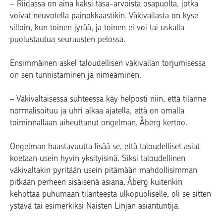
– Riidassa on aina kaksi tasa-arvoista osapuolta, jotka
voivat neuvotella painokkaastikin. Väkivallasta on kyse
silloin, kun toinen jyrää, ja toinen ei voi tai uskalla
puolustautua seurausten pelossa.
Ensimmäinen askel taloudellisen väkivallan torjumisessa
on sen tunnistaminen ja nimeäminen.
– Väkivaltaisessa suhteessa käy helposti niin, että tilanne
normalisoituu ja uhri alkaa ajatella, että on omalla
toiminnallaan aiheuttanut ongelman, Åberg kertoo.
Ongelman haastavuutta lisää se, että taloudelliset asiat
koetaan usein hyvin yksityisinä. Siksi taloudellinen
väkivaltakin pyritään usein pitämään mahdollisimman
pitkään perheen sisäisenä asiana. Åberg kuitenkin
kehottaa puhumaan tilanteesta ulkopuoliselle, oli se sitten
ystävä tai esimerkiksi Naisten Linjan asiantuntija.