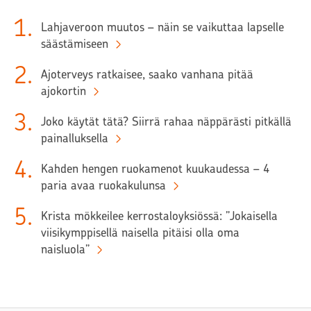
1
.
Lahjaveroon muutos – näin se vaikuttaa lapselle
säästämiseen
2
.
Ajoterveys ratkaisee, saako vanhana pitää
ajokortin
3
.
Joko käytät tätä? Siirrä rahaa näppärästi pitkällä
painalluksella
4
.
Kahden hengen ruokamenot kuukaudessa – 4
paria avaa ruokakulunsa
5
.
Krista mökkeilee kerrostaloyksiössä: ”Jokaisella
viisikymppisellä naisella pitäisi olla oma
naisluola”