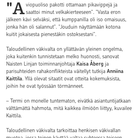
"A
viopuoliso pakotti ottamaan pikavippejä ja
saattoi minut velkakierteeseen". "Vasta eron
jälkeen kävi selväksi, että kumppanilla oli iso omaisuus,
jonka hän oli salannut". "Jouduin näyttämään kotona
kuitit jokaisesta pienestäkin ostoksestani".
Taloudellinen väkivalta on yllättävän yleinen ongelma,
joka kuitenkin tunnistetaan melko huonosti, sanovat
Naisten Linjan toiminnanjohtaja
Kaisa Åberg
ja
parisuhteiden rahakonflikteista väitellyt tutkija
Anniina
Kaittila
. Yllä olevat sitaatit ovat otteita kokemuksista,
joihin he ovat työssään törmänneet.
– Termi on monelle tuntematon, eivätkä asiantuntijatkaan
välttämättä hahmota, mitä kaikkea ilmiöön liittyy, kuvailee
Kaittila.
Taloudellinen väkivalta tarkoittaa henkisen väkivallan
muotoa, jossa toinen käyttää valtaa suhteessa toiseen