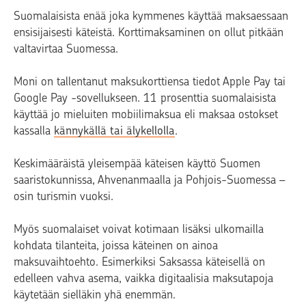
Suomalaisista enää joka kymmenes käyttää maksaessaan
ensisijaisesti käteistä. Korttimaksaminen on ollut pitkään
valtavirtaa Suomessa.
Moni on tallentanut maksukorttiensa tiedot Apple Pay tai
Google Pay -sovellukseen. 11 prosenttia suomalaisista
käyttää jo mieluiten mobiilimaksua eli maksaa ostokset
kassalla
kännykällä tai älykellolla
.
Keskimääräistä yleisempää käteisen käyttö Suomen
saaristokunnissa, Ahvenanmaalla ja Pohjois-Suomessa –
osin turismin vuoksi.
Myös suomalaiset voivat kotimaan lisäksi ulkomailla
kohdata tilanteita, joissa käteinen on ainoa
maksuvaihtoehto. Esimerkiksi Saksassa käteisellä on
edelleen vahva asema, vaikka digitaalisia maksutapoja
käytetään sielläkin yhä enemmän.