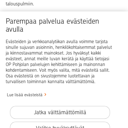
talouspulmiin.
Raha
Koti
Elämä
Yrityselämä
Parempaa palvelua evästeiden
avulla
Blogit ja puheenvuorot
Osuuspankit
Evästeiden ja verkkoanalytiikan avulla voimme tarjota
sinulle sujuvan asioinnin, henkilökohtaisemmat palvelut
Op.fi
OP Koti
Pohjola Vahinkoapu
ja kiinnostavammat mainokset. Jos hyväksyt kaikki
evästeet, annat meille luvan kerätä ja käyttää tietojasi
Facebook
X
LinkedIn
Instagram
OP Pohjolan palvelujen kehittämiseen ja mainonnan
kohdentamiseen. Voit myös valita, mitä evästeitä sallit.
Osa evästeistä on sivustojemme luotettavan ja
turvallisen toiminnan kannalta välttämättömiä.
© OP Pohjola
Lue lisää evästeistä
Info
Käyttöehdot
Jatka välttämättömillä
Saavutettavuusseloste
Evästeiden käyttö