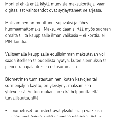
Moni ei ehkä enää käytä muovisia maksukortteja, vaan
digitaaliset vaihtoehdot ovat syrjäyttäneet ne arjessa.
Maksaminen on muuttunut sujuvaksi ja lähes
huomaamattomaksi. Maksu voidaan siirtää myös suoraan
omalta tililtä kauppiaalle ilman välikäsiä – ei korttia, ei
PIN-koodia.
Valitsemalla kauppiaalle edullisimman maksutavan voi
saada itselleen taloudellista hyötyä, kuten alennuksia tai
pienen rahapalautuksen ostosummasta.
Biometrinen tunnistautuminen, kuten kasvojen tai
sormenjäljen käyttö, on yleistynyt maksamisen
yhteydessä. Se tuo mukanaan sekä helppoutta että
turvallisuutta, sillä
biometriset tunnisteet ovat yksilöllisiä ja vaikeasti
väärennettävissä, mikä vähentää väärinkäytösten