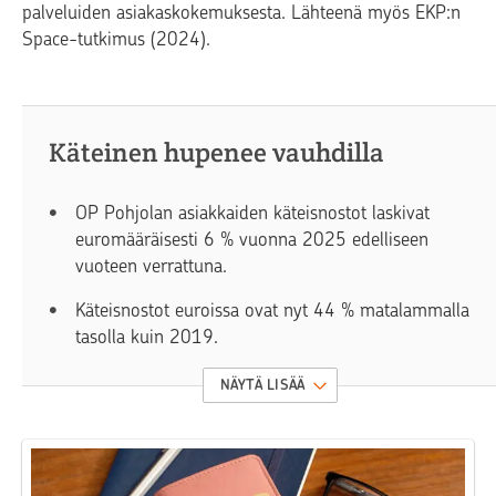
palveluiden asiakaskokemuksesta. Lähteenä myös EKP:n
Space-tutkimus (2024).
Käteinen hupenee vauhdilla
OP Pohjolan asiakkaiden käteisnostot laskivat
euromääräisesti 6 % vuonna 2025 edelliseen
vuoteen verrattuna.
Käteisnostot euroissa ovat nyt 44 % matalammalla
tasolla kuin 2019.
Käteisen käytön vähenemistä kiihdytti erityisesti
NÄYTÄ LISÄÄ
koronapandemia, joka siirsi ja totutti ostoksille
verkkoon.