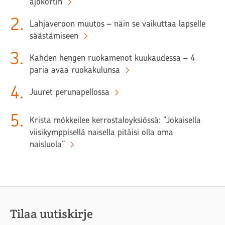
ajokortin
2
.
Lahjaveroon muutos – näin se vaikuttaa lapselle
säästämiseen
3
.
Kahden hengen ruokamenot kuukaudessa – 4
paria avaa ruokakulunsa
4
.
Juuret perunapellossa
5
.
Krista mökkeilee kerrostaloyksiössä: ”Jokaisella
viisikymppisellä naisella pitäisi olla oma
naisluola”
Tilaa uutiskirje