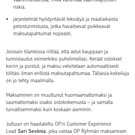
riskiä.
järjestelmät hyödyntävät tekoälyä ja reaaliaikaista
petostunnistusta, jotka havaitsevat poikkeavat
maksutapahtumat nopeasti.
Joissain tilanteissa riittää, että astut kauppaan ja
tunnistaudut esimerkiksi puhelimellasi.
Keräät ostokset
koriin ja poistut, ja maksu veloitetaan automaattisesti
tililtäsi ilman erillistä maksutapahtumaa. Tällaisia kokeiluja
on jo tehty maailmalla.
Maksaminen on muuttunut huomaamattomaksi ja
saumattomaksi osaksi ostokokemusta – ja samalla
turvallisemmaksi kuin koskaan aiemmin.
Juttuun on haastateltu OP:n Customer Experience
Lead
Sari Sevónia
, joka vastaa OP Ryhmän maksamisen