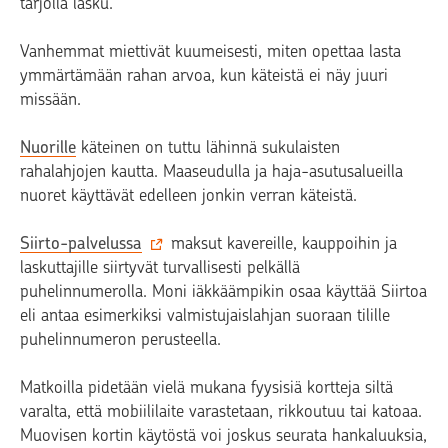
tarjolla lasku.
Vanhemmat miettivät kuumeisesti, miten opettaa lasta
ymmärtämään rahan arvoa, kun käteistä ei näy juuri
missään.
Nuorille
käteinen on tuttu lähinnä sukulaisten
rahalahjojen kautta. Maaseudulla ja haja-asutusalueilla
nuoret käyttävät edelleen jonkin verran käteistä.
Siirto-palvelussa
maksut kavereille, kauppoihin ja
laskuttajille siirtyvät turvallisesti pelkällä
puhelinnumerolla. Moni iäkkäämpikin osaa käyttää Siirtoa
eli antaa esimerkiksi valmistujaislahjan suoraan tilille
puhelinnumeron perusteella.
Matkoilla pidetään vielä mukana fyysisiä kortteja siltä
varalta, että mobiililaite varastetaan, rikkoutuu tai katoaa.
Muovisen kortin käytöstä voi joskus seurata hankaluuksia,