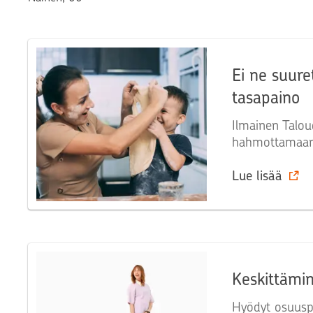
Ei ne suure
tasapaino
Ilmainen Talou
hahmottamaan, 
Lue lisää
Keskittämi
Hyödyt osuusp