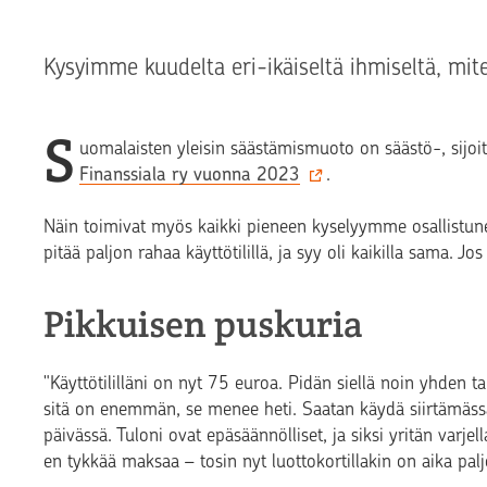
Kysyimme kuudelta eri-ikäiseltä ihmiseltä, miten
S
uomalaisten yleisin säästämismuoto on säästö-, sijoitu
Finanssiala ry vuonna 2023
.
Näin toimivat myös kaikki pieneen kyselyymme osallistune
pitää paljon rahaa käyttötilillä, ja syy oli kaikilla sama. Jos
Pikkuisen puskuria
"Käyttötililläni on nyt 75 euroa. Pidän siellä noin yhden 
sitä on enemmän, se menee heti. Saatan käydä siirtämässä sä
päivässä. Tuloni ovat epäsäännölliset, ja siksi yritän varjell
en tykkää maksaa – tosin nyt luottokortillakin on aika palj