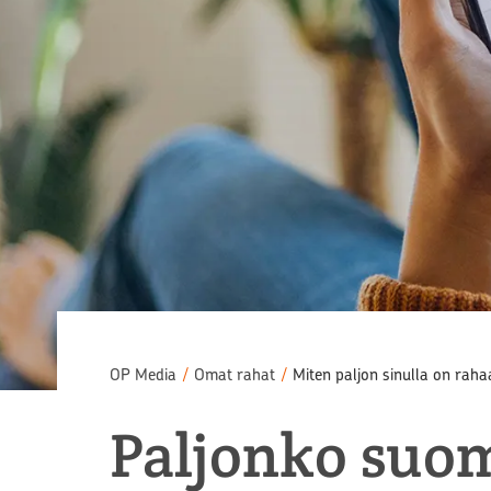
OP Media
/
Omat rahat
/
Miten paljon sinulla on rahaa 
Paljonko suoma