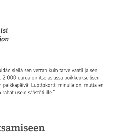
isi
jon
pidän siellä sen verran kuin tarve vaatii ja sen
 2 000 euroa on itse asiassa poikkeuksellisen
in palkkapäivä. Luottokortti minulla on, mutta en
rahat usein säästötilille.”
ksamiseen