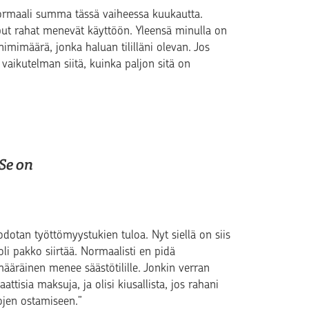
normaali summa tässä vaiheessa kuukautta.
oput rahat menevät käyttöön. Yleensä minulla on
nimimäärä, jonka haluan tililläni olevan. Jos
n vaikutelman siitä, kuinka paljon sitä on
 Se on
a odotan työttömyystukien tuloa. Nyt siellä on siis
i pakko siirtää. Normaalisti en pidä
imääräinen menee säästötilille. Jonkin verran
aattisia maksuja, ja olisi kiusallista, jos rahani
kojen ostamiseen.”