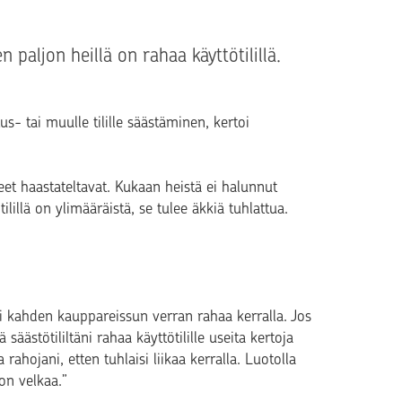
 paljon heillä on rahaa käyttötilillä.
s- tai muulle tilille säästäminen, kertoi
et haastateltavat. Kukaan heistä ei halunnut
 tilillä on ylimääräistä, se tulee äkkiä tuhlattua.
tai kahden kauppareissun verran rahaa kerralla. Jos
ästötililtäni rahaa käyttötilille useita kertoja
a rahojani, etten tuhlaisi liikaa kerralla. Luotolla
on velkaa.”