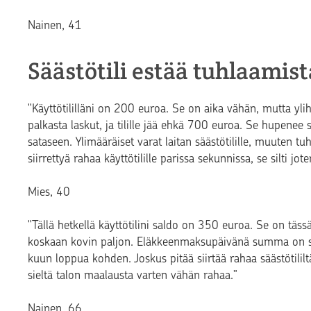
Nainen, 41
Säästötili estää tuhlaamist
"Käyttötililläni on 200 euroa. Se on aika vähän, mutta yl
palkasta laskut, ja tilille jää ehkä 700 euroa. Se hupe
sataseen. Ylimääräiset varat laitan säästötilille, muuten tuh
siirrettyä rahaa käyttötilille parissa sekunnissa, se silti jo
Mies, 40
"Tällä hetkellä käyttötilini saldo on 350 euroa. Se on täss
koskaan kovin paljon. Eläkkeenmaksupäivänä summa on s
kuun loppua kohden. Joskus pitää siirtää rahaa säästötililt
sieltä talon maalausta varten vähän rahaa.”
Nainen, 66