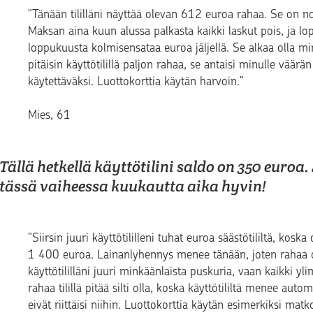
"Tänään tililläni näyttää olevan 612 euroa rahaa. Se on 
Maksan aina kuun alussa palkasta kaikki laskut pois, ja l
loppukuusta kolmisensataa euroa jäljellä. Se alkaa olla mi
pitäisin käyttötilillä paljon rahaa, se antaisi minulle väärä
käytettäväksi. Luottokorttia käytän harvoin.”
Mies, 61
Tällä hetkellä käyttötilini saldo on 350 euroa.
tässä vaiheessa kuukautta aika hyvin!
”Siirsin juuri käyttötililleni tuhat euroa säästötililtä, kosk
1 400 euroa. Lainanlyhennys menee tänään, joten rahaa ol
käyttötililläni juuri minkäänlaista puskuria, vaan kaikki yl
rahaa tilillä pitää silti olla, koska käyttötililtä menee autom
eivät riittäisi niihin. Luottokorttia käytän esimerkiksi mat