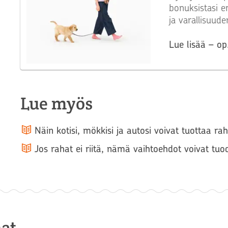
bonuksistasi e
ja varallisuud
Lue lisää – op.
Lue myös
Näin kotisi, mökkisi ja autosi voivat tuottaa r
Jos rahat ei riitä, nämä vaihtoehdot voivat tuo
at