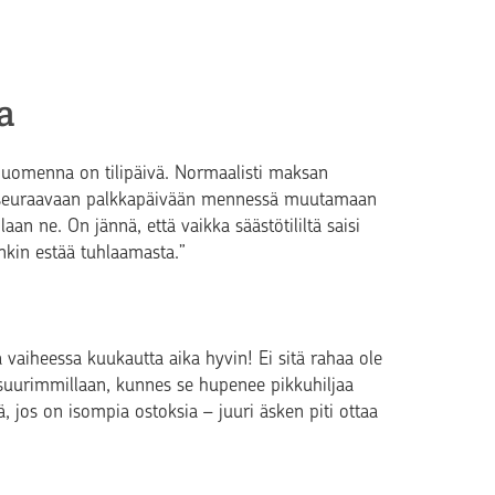
a
ihuomenna on tilipäivä. Normaalisti maksan
nee seuraavaan palkkapäivään mennessä muutamaan
laan ne. On jännä, että vaikka säästötililtä saisi
tenkin estää tuhlaamasta.”
ä vaiheessa kuukautta aika hyvin! Ei sitä rahaa ole
uurimmillaan, kunnes se hupenee pikkuhiljaa
ä, jos on isompia ostoksia – juuri äsken piti ottaa