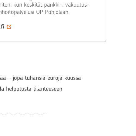
niten, kun keskität pankki-, vakuutus-
enhoitopalvelusi OP Pohjolaan.
fi
ahaa – jopa tuhansia euroja kuussa
da helpotusta tilanteeseen