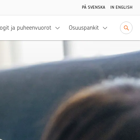
PÅ SVENSKA
IN ENGLISH
ogit ja puheenvuorot
Osuuspankit