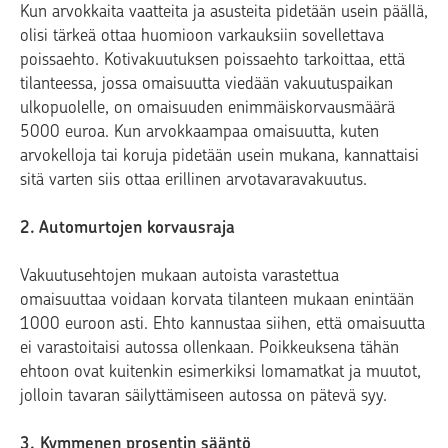
Kun arvokkaita vaatteita ja asusteita pidetään usein päällä,
olisi tärkeä ottaa huomioon varkauksiin sovellettava
poissaehto. Kotivakuutuksen poissaehto tarkoittaa, että
tilanteessa, jossa omaisuutta viedään vakuutuspaikan
ulkopuolelle, on omaisuuden enimmäiskorvausmäärä
5000 euroa. Kun arvokkaampaa omaisuutta, kuten
arvokelloja tai koruja pidetään usein mukana, kannattaisi
sitä varten siis ottaa erillinen arvotavaravakuutus.
2. Automurtojen korvausraja
Vakuutusehtojen mukaan autoista varastettua
omaisuuttaa voidaan korvata tilanteen mukaan enintään
1000 euroon asti. Ehto kannustaa siihen, että omaisuutta
ei varastoitaisi autossa ollenkaan. Poikkeuksena tähän
ehtoon ovat kuitenkin esimerkiksi lomamatkat ja muutot,
jolloin tavaran säilyttämiseen autossa on pätevä syy.
3. Kymmenen prosentin sääntö