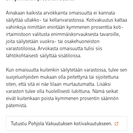
Ainakaan kaikista arvokkainta omaisuutta ei kannata
säilyttää ullakko- tai kellarivarastossa. Kotivakuutus kattaa
vahinkoja nimittäin enintään kymmenen prosenttia koti-
irtaimistoon valitusta enimmäiskorvauksesta tavaroille,
joita säilytetään vuokra- tai osakehuoneiston
varastotiloissa. Arvokasta omaisuutta tulisi siis
lähtökohtaisesti säilyttää sisätiloissa.
Kun omaisuutta kuitenkin säilytetään varastossa, tulee sen
suojeluohjeiden mukaan olla peitettynä tai sijoitettuna
siten, että sitä ei näe tilaan murtautumatta. Lisäksi
varaston tulee olla huolellisesti lukittuna. Nämä seikat
eivät kuitenkaan poista kymmenen prosentin säännön
pätemistä.
Tutustu Pohjola Vakuutuksen kotivakuutukseen.