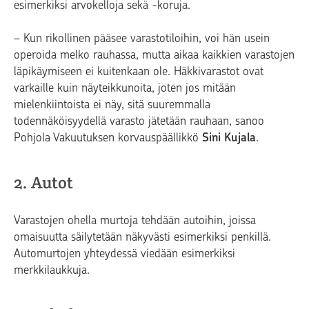
esimerkiksi arvokelloja sekä -koruja.
– Kun rikollinen pääsee varastotiloihin, voi hän usein
operoida melko rauhassa, mutta aikaa kaikkien varastojen
läpikäymiseen ei kuitenkaan ole. Häkkivarastot ovat
varkaille kuin näyteikkunoita, joten jos mitään
mielenkiintoista ei näy, sitä suuremmalla
todennäköisyydellä varasto jätetään rauhaan, sanoo
Pohjola Vakuutuksen korvauspäällikkö
Sini Kujala
.
2. Autot
Varastojen ohella murtoja tehdään autoihin, joissa
omaisuutta säilytetään näkyvästi esimerkiksi penkillä.
Automurtojen yhteydessä viedään esimerkiksi
merkkilaukkuja.