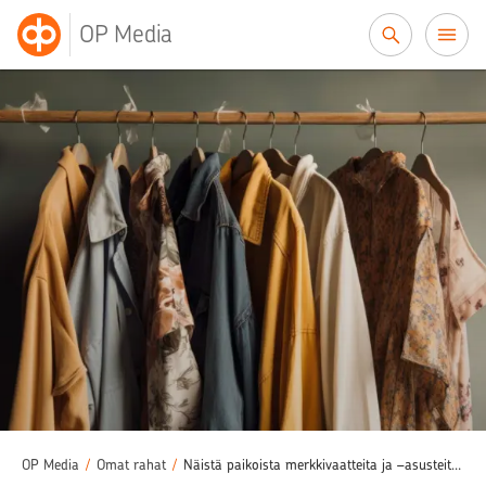
Siirry sisältöön
OP Media
OP Media
/
Omat rahat
/
Näistä paikoista merkkivaatteita ja –asusteita varastetaan: Tarkasta onko oma vaatteesi vaarassa