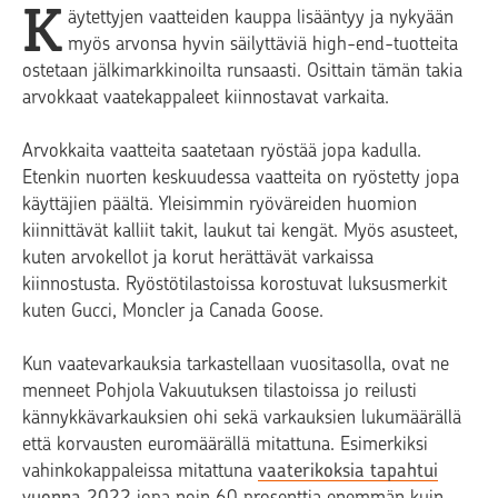
K
äytettyjen vaatteiden kauppa lisääntyy ja nykyään
myös arvonsa hyvin säilyttäviä high-end-tuotteita
ostetaan jälkimarkkinoilta runsaasti. Osittain tämän takia
arvokkaat vaatekappaleet kiinnostavat varkaita.
Arvokkaita vaatteita saatetaan ryöstää jopa kadulla.
Etenkin nuorten keskuudessa vaatteita on ryöstetty jopa
käyttäjien päältä. Yleisimmin ryöväreiden huomion
kiinnittävät kalliit takit, laukut tai kengät. Myös asusteet,
kuten arvokellot ja korut herättävät varkaissa
kiinnostusta. Ryöstötilastoissa korostuvat luksusmerkit
kuten Gucci, Moncler ja Canada Goose.
Kun vaatevarkauksia tarkastellaan vuositasolla, ovat ne
menneet Pohjola Vakuutuksen tilastoissa jo reilusti
kännykkävarkauksien ohi sekä varkauksien lukumäärällä
että korvausten euromäärällä mitattuna. Esimerkiksi
vahinkokappaleissa mitattuna
vaaterikoksia tapahtui
vuonna 2022
jopa noin 60 prosenttia enemmän kuin