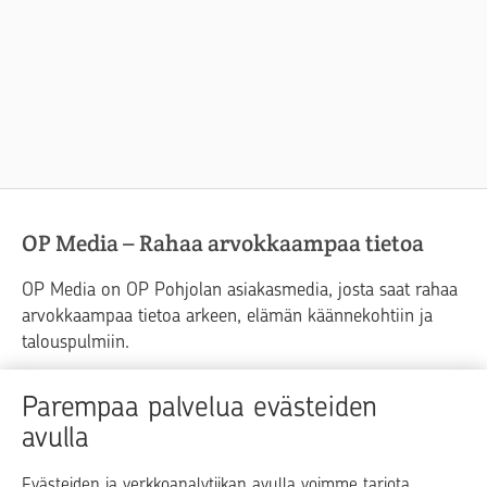
OP Media – Rahaa arvokkaampaa tietoa
OP Media on OP Pohjolan asiakasmedia, josta saat rahaa
arvokkaampaa tietoa arkeen, elämän käännekohtiin ja
talouspulmiin.
Raha
Koti
Elämä
Yrityselämä
Parempaa palvelua evästeiden
avulla
Blogit ja puheenvuorot
Osuuspankit
Evästeiden ja verkkoanalytiikan avulla voimme tarjota