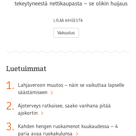
tekeytyneestä nettikaupasta – se olikin huijaus
LISÄÄ AIHEESTA
Vakuutus
Luetuimmat
1
.
Lahjaveroon muutos – näin se vaikuttaa lapselle
säästämiseen
2
.
Ajoterveys ratkaisee, saako vanhana pitää
ajokortin
3
.
Kahden hengen ruokamenot kuukaudessa – 4
paria avaa ruokakulunsa