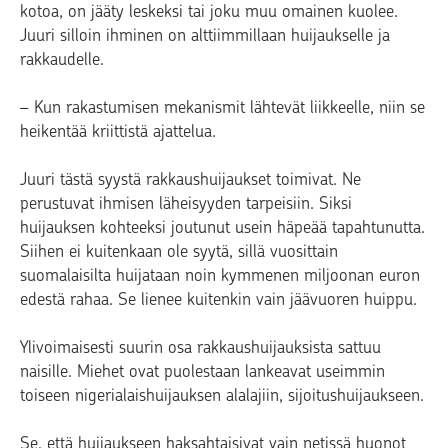
kotoa, on jääty leskeksi tai joku muu omainen kuolee.
Juuri silloin ihminen on alttiimmillaan huijaukselle ja
rakkaudelle.
– Kun rakastumisen mekanismit lähtevät liikkeelle, niin se
heikentää kriittistä ajattelua.
Juuri tästä syystä rakkaushuijaukset toimivat. Ne
perustuvat ihmisen läheisyyden tarpeisiin. Siksi
huijauksen kohteeksi joutunut usein häpeää tapahtunutta.
Siihen ei kuitenkaan ole syytä, sillä vuosittain
suomalaisilta huijataan noin kymmenen miljoonan euron
edestä rahaa. Se lienee kuitenkin vain jäävuoren huippu.
Ylivoimaisesti suurin osa rakkaushuijauksista sattuu
naisille. Miehet ovat puolestaan lankeavat useimmin
toiseen nigerialaishuijauksen alalajiin, sijoitushuijaukseen.
Se, että huijaukseen haksahtaisivat vain netissä huonot