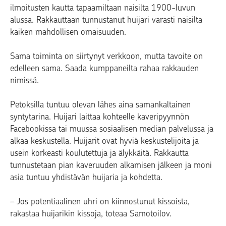
ilmoitusten kautta tapaamiltaan naisilta 1900-luvun
alussa. Rakkauttaan tunnustanut huijari varasti naisilta
kaiken mahdollisen omaisuuden.
Sama toiminta on siirtynyt verkkoon, mutta tavoite on
edelleen sama. Saada kumppaneilta rahaa rakkauden
nimissä.
Petoksilla tuntuu olevan lähes aina samankaltainen
syntytarina. Huijari laittaa kohteelle kaveripyynnön
Facebookissa tai muussa sosiaalisen median palvelussa ja
alkaa keskustella. Huijarit ovat hyviä keskustelijoita ja
usein korkeasti koulutettuja ja älykkäitä. Rakkautta
tunnustetaan pian kaveruuden alkamisen jälkeen ja moni
asia tuntuu yhdistävän huijaria ja kohdetta.
– Jos potentiaalinen uhri on kiinnostunut kissoista,
rakastaa huijarikin kissoja, toteaa Samotoilov.