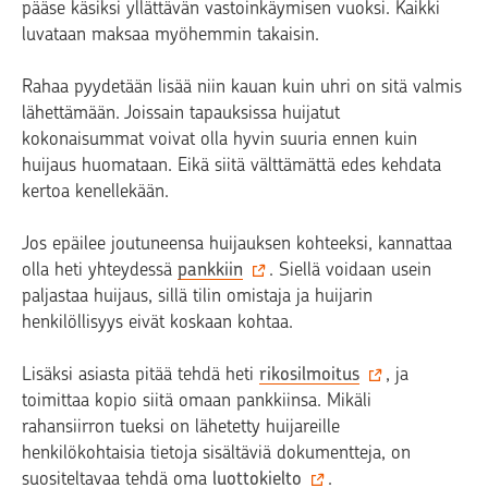
pääse käsiksi yllättävän vastoinkäymisen vuoksi. Kaikki
luvataan maksaa myöhemmin takaisin.
Rahaa pyydetään lisää niin kauan kuin uhri on sitä valmis
lähettämään. Joissain tapauksissa huijatut
kokonaisummat voivat olla hyvin suuria ennen kuin
huijaus huomataan. Eikä siitä välttämättä edes kehdata
kertoa kenellekään.
Jos epäilee joutuneensa huijauksen kohteeksi, kannattaa
olla heti yhteydessä
pankkiin
. Siellä voidaan usein
paljastaa huijaus, sillä tilin omistaja ja huijarin
henkilöllisyys eivät koskaan kohtaa.
Lisäksi asiasta pitää tehdä heti
rikosilmoitus
, ja
toimittaa kopio siitä omaan pankkiinsa. Mikäli
rahansiirron tueksi on lähetetty huijareille
henkilökohtaisia tietoja sisältäviä dokumentteja, on
suositeltavaa tehdä oma
luottokielto
.