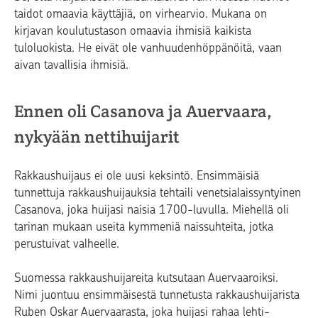
taidot omaavia käyttäjiä, on virhearvio. Mukana on
kirjavan koulutustason omaavia ihmisiä kaikista
tuloluokista. He eivät ole vanhuudenhöppänöitä, vaan
aivan tavallisia ihmisiä.
Ennen oli Casanova ja Auervaara,
nykyään nettihuijarit
Rakkaushuijaus ei ole uusi keksintö. Ensimmäisiä
tunnettuja rakkaushuijauksia tehtaili venetsialaissyntyinen
Casanova, joka huijasi naisia 1700-luvulla. Miehellä oli
tarinan mukaan useita kymmeniä naissuhteita, jotka
perustuivat valheelle.
Suomessa rakkaushuijareita kutsutaan Auervaaroiksi.
Nimi juontuu ensimmäisestä tunnetusta rakkaushuijarista
Ruben Oskar Auervaarasta, joka huijasi rahaa lehti-