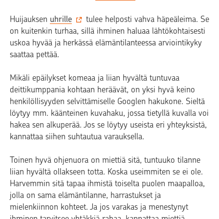
Huijauksen
uhrille
tulee helposti vahva häpeäleima. Se
on kuitenkin turhaa, sillä ihminen haluaa lähtökohtaisesti
uskoa hyvää ja herkässä elämäntilanteessa arviointikyky
saattaa pettää.
Mikäli epäilykset komeaa ja liian hyvältä tuntuvaa
deittikumppania kohtaan heräävät, on yksi hyvä keino
henkilöllisyyden selvittämiselle Googlen hakukone. Sieltä
löytyy mm. käänteinen kuvahaku, jossa tietyllä kuvalla voi
hakea sen alkuperää. Jos se löytyy useista eri yhteyksistä,
kannattaa siihen suhtautua varauksella.
Toinen hyvä ohjenuora on miettiä sitä, tuntuuko tilanne
liian hyvältä ollakseen totta. Koska useimmiten se ei ole.
Harvemmin sitä tapaa ihmistä toiselta puolen maapalloa,
jolla on sama elämäntilanne, harrastukset ja
mielenkiinnon kohteet. Ja jos varakas ja menestynyt
ihminen tarvitsee yhtäkkiä rahaa, kannattaa miettiä