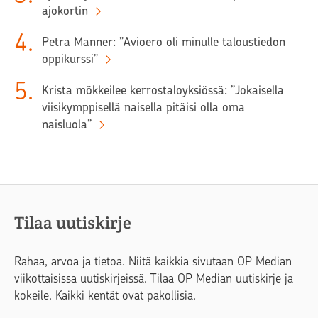
ajokortin
4
.
Petra Manner: ”Avioero oli minulle taloustiedon
oppikurssi”
5
.
Krista mökkeilee kerrostaloyksiössä: ”Jokaisella
viisikymppisellä naisella pitäisi olla oma
naisluola”
Tilaa uutiskirje
Rahaa, arvoa ja tietoa. Niitä kaikkia sivutaan OP Median
viikottaisissa uutiskirjeissä. Tilaa OP Median uutiskirje ja
kokeile. Kaikki kentät ovat pakollisia.