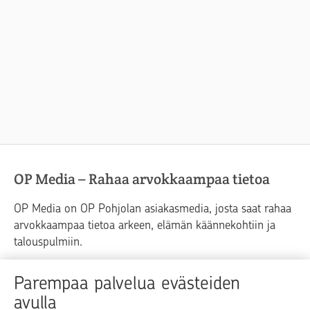
OP Media – Rahaa arvokkaampaa tietoa
OP Media on OP Pohjolan asiakasmedia, josta saat rahaa
arvokkaampaa tietoa arkeen, elämän käännekohtiin ja
talouspulmiin.
Raha
Koti
Elämä
Yrityselämä
Parempaa palvelua evästeiden
avulla
Blogit ja puheenvuorot
Osuuspankit