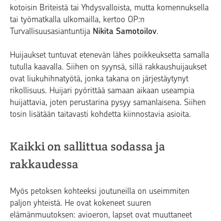
kotoisin Briteistä tai Yhdysvalloista, mutta komennuksella
tai työmatkalla ulkomailla, kertoo OP:n
Turvallisuusasiantuntija
Nikita Samotoilov
.
Huijaukset tuntuvat etenevän lähes poikkeuksetta samalla
tutulla kaavalla. Siihen on syynsä, sillä rakkaushuijaukset
ovat liukuhihnatyötä, jonka takana on järjestäytynyt
rikollisuus. Huijari pyörittää samaan aikaan useampia
huijattavia, joten perustarina pysyy samanlaisena. Siihen
tosin lisätään taitavasti kohdetta kiinnostavia asioita.
Kaikki on sallittua sodassa ja
rakkaudessa
Myös petoksen kohteeksi joutuneilla on useimmiten
paljon yhteistä. He ovat kokeneet suuren
elämänmuutoksen: avioeron, lapset ovat muuttaneet