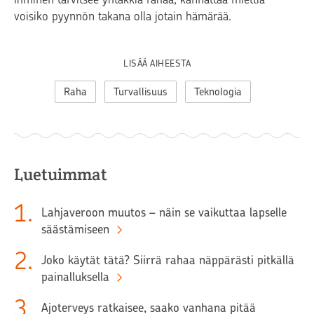
voisiko pyynnön takana olla jotain hämärää.
LISÄÄ AIHEESTA
Raha
Turvallisuus
Teknologia
Luetuimmat
1
.
Lahjaveroon muutos – näin se vaikuttaa lapselle
säästämiseen
2
.
Joko käytät tätä? Siirrä rahaa näppärästi pitkällä
painalluksella
3
.
Ajoterveys ratkaisee, saako vanhana pitää