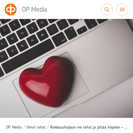
Siirry sisältöön
OP Media
OP Media
/
Omat rahat
/
Rakkaushuijaus vie rahat ja jättää häpeän – Auervaarat vaanivat nykyään verkossa