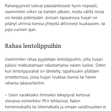
Rahanpyynnöt tulevat pääsääntöisesti hyvin nopeasti,
useimmiten viikon tai kahden jälkeen, mutta välillä niissä
voi kestää pidempään. Joissain tapauksissa huijari on
pitänyt uhrinsa kanssa yhteyttä aktiivisesti kuukausien, tai
jopa vuosien ajan.
Rahaa lentolippuihin
Useimmiten rahaa pyydetään lentolippuihin, jotta huijari
pääsisi matkustamaan rakastamansa naisen luokse. Sitten
kun lentolippurahat on lähetetty, tapahtuukin yllättäen
onnettomuus, jossa huijari loukkaa itsensä tai hänen
rahansa takavarikoitiin.
– Usein varakkaiksi ihmiseksi tekeytyvät kertovat
olevansa esimerkiksi YK:n tehtävissä, Naton
komennuksella tai liikematkalla ja omaan varallisuuteen ei