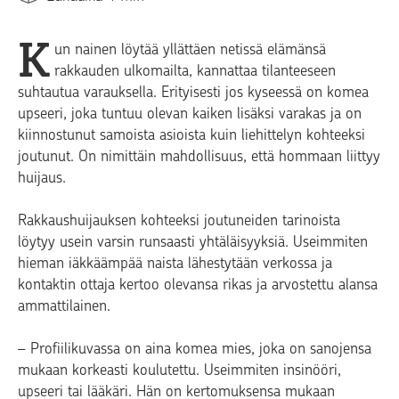
K
un nainen löytää yllättäen netissä elämänsä
rakkauden ulkomailta, kannattaa tilanteeseen
suhtautua varauksella. Erityisesti jos kyseessä on komea
upseeri, joka tuntuu olevan kaiken lisäksi varakas ja on
kiinnostunut samoista asioista kuin liehittelyn kohteeksi
joutunut. On nimittäin mahdollisuus, että hommaan liittyy
huijaus.
Rakkaushuijauksen kohteeksi joutuneiden tarinoista
löytyy usein varsin runsaasti yhtäläisyyksiä. Useimmiten
hieman iäkkäämpää naista lähestytään verkossa ja
kontaktin ottaja kertoo olevansa rikas ja arvostettu alansa
ammattilainen.
– Profiilikuvassa on aina komea mies, joka on sanojensa
mukaan korkeasti koulutettu. Useimmiten insinööri,
upseeri tai lääkäri. Hän on kertomuksensa mukaan