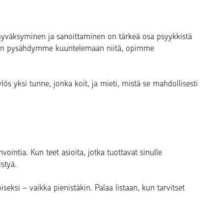
hyväksyminen ja sanoittaminen on tärkeä osa psyykkistä
vaan pysähdymme kuuntelemaan niitä, opimme
lös yksi tunne, jonka koit, ja mieti, mistä se mahdollisesti
vointia. Kun teet asioita, jotka tuottavat sinulle
istyä.
loiseksi – vaikka pienistäkin. Palaa listaan, kun tarvitset