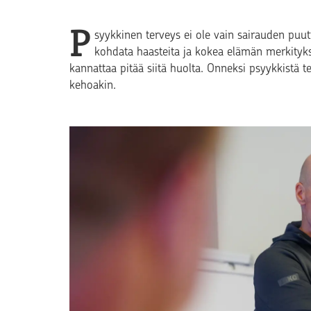
P
syykkinen terveys ei ole vain sairauden puutt
kohdata haasteita ja kokea elämän merkityksel
kannattaa pitää siitä huolta. Onneksi psyykkistä t
kehoakin.