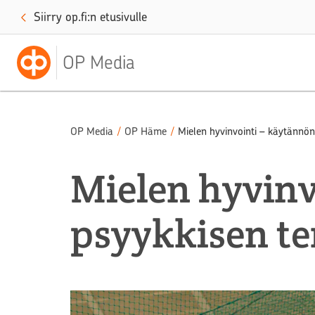
Siirry op.fi:n etusivulle
OP Media
OP Media
/
OP Häme
/
Mielen hyvinvointi – käytännö
Mielen hyvinv
psyykkisen t