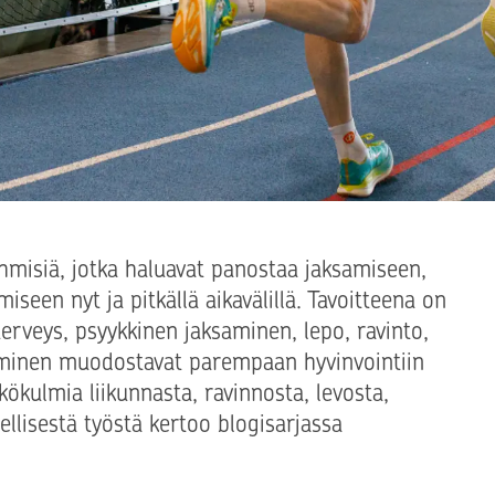
misiä, jotka haluavat panostaa jaksamiseen,
iseen nyt ja pitkällä aikavälillä. Tavoitteena on
terveys, psyykkinen jaksaminen, lepo, ravinto,
ekeminen muodostavat parempaan hyvinvointiin
ökulmia liikunnasta, ravinnosta, levosta,
ellisestä työstä kertoo blogisarjassa