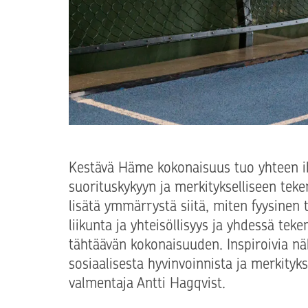
Kestävä Häme kokonaisuus tuo yhteen ih
suorituskykyyn ja merkitykselliseen tekem
lisätä ymmärrystä siitä, miten fyysinen 
liikunta ja yhteisöllisyys ja yhdessä t
tähtäävän kokonaisuuden. Inspiroivia näk
sosiaalisesta hyvinvoinnista ja merkityks
valmentaja Antti Hagqvist.