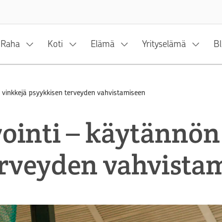
Siirry sisältöön
Raha
Koti
Elämä
Yrityselämä
Bl
n vinkkejä psyykkisen terveyden vahvistamiseen
ointi – käytännön
erveyden vahvista