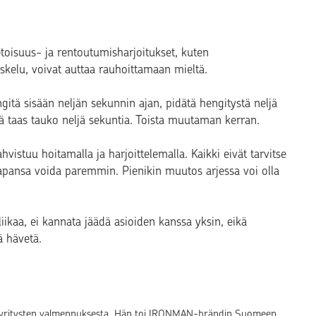
toisuus- ja rentoutumisharjoitukset, kuten
eskelu, voivat auttaa rauhoittamaan mieltä.
gitä sisään neljän sekunnin ajan, pidätä hengitystä neljä
dä taas tauko neljä sekuntia. Toista muutaman kerran.
vistuu hoitamalla ja harjoittelemalla. Kaikki eivät tarvitse
apansa voida paremmin. Pienikin muutos arjessa voi olla
iikaa, ei kannata jäädä asioiden kanssa yksin, eikä
 hävetä.
mus yritysten valmennuksesta. Hän toi IRONMAN-brändin Suomeen