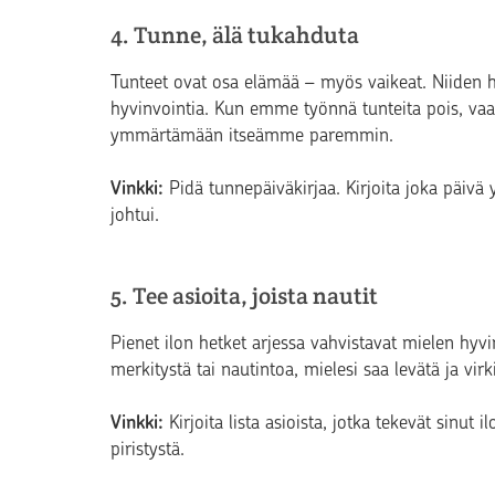
4. Tunne, älä tukahduta
Tunteet ovat osa elämää – myös vaikeat. Niiden 
hyvinvointia. Kun emme työnnä tunteita pois, 
ymmärtämään itseämme paremmin.
Vinkki:
Pidä tunnepäiväkirjaa. Kirjoita joka päivä y
johtui.
5. Tee asioita, joista nautit
Pienet ilon hetket arjessa vahvistavat mielen hyvin
merkitystä tai nautintoa, mielesi saa levätä ja virk
Vinkki:
Kirjoita lista asioista, jotka tekevät sinut i
piristystä.