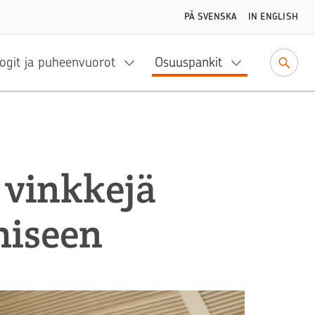
PÅ SVENSKA
IN ENGLISH
ogit ja puheenvuorot
Osuuspankit
 vinkkejä
miseen