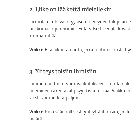
2. Liike on lääkettä mielellekin
Liikunta ei ole vain fyysisen terveyden tukipilari.
nukkumaan paremmin. Ei tarvitse treenata kovaa –
kotona riittää.
Vinkki:
Etsi liikuntamuoto, joka tuntuu sinusta hyväl
3. Yhteys toisiin ihmisiin
Ihminen on luotu vuorovaikutukseen. Luottamukse
tuleminen rakentavat psyykkistä turvaa. Vaikka ei j
viesti voi merkitä paljon.
Vinkki:
Pidä säännöllisesti yhteyttä ihmisiin, joid
määrä.