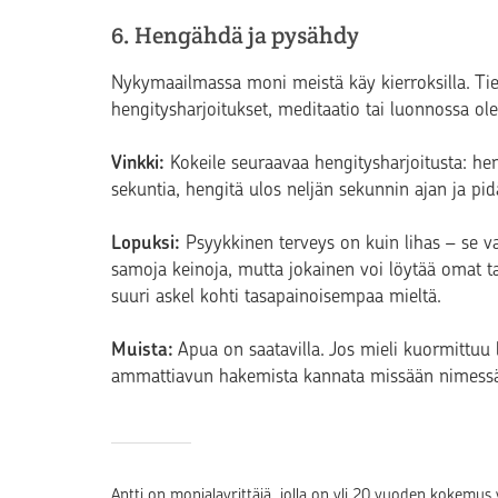
6. Hengähdä ja pysähdy
Nykymaailmassa moni meistä käy kierroksilla. Tie
hengitysharjoitukset, meditaatio tai luonnossa ol
Vinkki:
Kokeile seuraavaa hengitysharjoitusta: hen
sekuntia, hengitä ulos neljän sekunnin ajan ja pi
Lopuksi:
Psyykkinen terveys on kuin lihas – se vah
samoja keinoja, mutta jokainen voi löytää omat t
suuri askel kohti tasapainoisempaa mieltä.
Muista:
Apua on saatavilla. Jos mieli kuormittuu l
ammattiavun hakemista kannata missään nimessä
Antti on monialayrittäjä, jolla on yli 20 vuoden koke