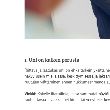
1. Uni on kaiken perusta
Riittävä ja laadukas uni on ehkä tärkein yksittäi
näkyy usein mielialassa, keskittymisessä ja jaksam
ruutujen välttäminen ennen nukkumaanmenoa aut
Vinkki:
Kokeile iltarutiinia, jossa sammutat näyt
rauhoittavaa – vaikka luet kirjaa tai venyttelet kev