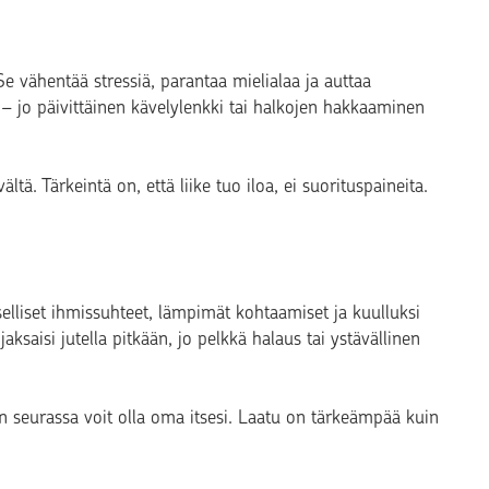
 Se vähentää stressiä, parantaa mielialaa ja auttaa
 jo päivittäinen kävelylenkki tai halkojen hakkaaminen
tä. Tärkeintä on, että liike tuo iloa, ei suorituspaineita.
lliset ihmissuhteet, lämpimät kohtaamiset ja kuulluksi
aksaisi jutella pitkään, jo pelkkä halaus tai ystävällinen
en seurassa voit olla oma itsesi. Laatu on tärkeämpää kuin