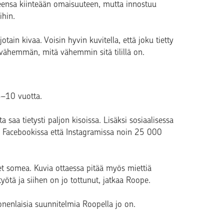
aneensa kiinteään omaisuuteen, mutta innostuu
ihin.
otain kivaa. Voisin hyvin kuvitella, että joku tietty
vähemmän, mitä vähemmin sitä tilillä on.
5–10 vuotta.
 saa tietysti paljon kisoissa. Lisäksi sosiaalisessa
kä Facebookissa että Instagramissa noin 25 000
let somea. Kuvia ottaessa pitää myös miettiä
ötä ja siihen on jo tottunut, jatkaa Roope.
onenlaisia suunnitelmia Roopella jo on.