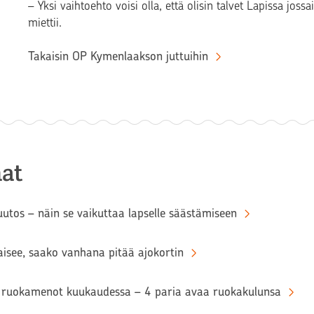
– Yksi vaihtoehto voisi olla, että olisin talvet Lapissa joss
miettii.
Takaisin OP Kymenlaakson juttuihin
at
tos – näin se vaikuttaa lapselle säästämiseen
aisee, saako vanhana pitää ajokortin
ruokamenot kuukaudessa – 4 paria avaa ruokakulunsa