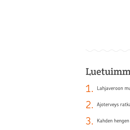
Luetuimm
1
.
Lahjaveroon muu
2
.
Ajoterveys ratk
3
.
Kahden hengen 