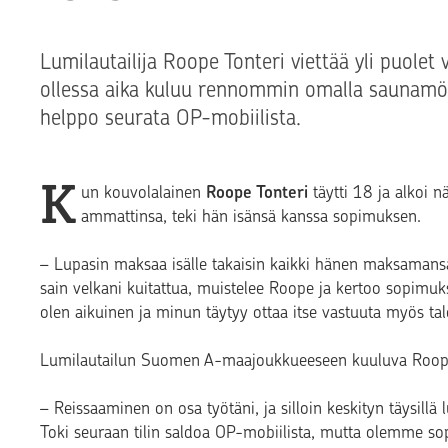
Lumilautailija Roope Tonteri viettää yli puole
ollessa aika kuluu rennommin omalla saunamöki
helppo seurata OP-mobiilista.
K
un kouvolalainen
Roope Tonteri
täytti 18 ja alkoi nä
ammattinsa, teki hän isänsä kanssa sopimuksen.
– Lupasin maksaa isälle takaisin kaikki hänen maksamansa 
sain velkani kuitattua, muistelee Roope ja kertoo sopimuk
olen aikuinen ja minun täytyy ottaa itse vastuuta myös tal
Lumilautailun Suomen A-maajoukkueeseen kuuluva Roope v
– Reissaaminen on osa työtäni, ja silloin keskityn täysillä
Toki seuraan tilin saldoa OP-mobiilista, mutta olemme sopin