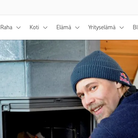
Siirry sisältöön
Raha
Koti
Elämä
Yrityselämä
Bl