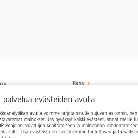
toa
Raha
Koti
at rahaa
palvelua evästeiden avulla
in ja
Elämä
kkoanalytiikan avulla voimme tarjota sinulle sujuvan asioinnin, he
Yrityselämä
ostavammat mainokset. Jos hyväksyt kaikki evästeet, annat meille lu
i OP Pohjolan palvelujen kehittämiseen ja mainonnan kohdentamisee
Blogit ja puheenvuorot
teitä sallit. Osa evästeistä on sivustojemme luotettavan ja turvallis
ättömiä.