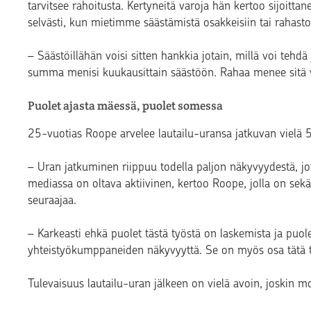
tarvitsee rahoitusta. Kertyneitä varoja hän kertoo sijoitt
selvästi, kun mietimme säästämistä osakkeisiin tai rahasto
– Säästöillähän voisi sitten hankkia jotain, millä voi tehdä j
summa menisi kuukausittain säästöön. Rahaa menee sitä 
Puolet ajasta mäessä, puolet somessa
25-vuotias Roope arvelee lautailu-uransa jatkuvan vielä 
– Uran jatkuminen riippuu todella paljon näkyvyydestä, jota
mediassa on oltava aktiivinen, kertoo Roope, jolla on se
seuraajaa.
– Karkeasti ehkä puolet tästä työstä on laskemista ja puo
yhteistyökumppaneiden näkyvyyttä. Se on myös osa tätä ty
Tulevaisuus lautailu-uran jälkeen on vielä avoin, joskin m