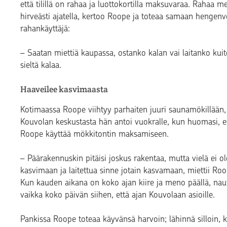
että tilillä on rahaa ja luottokortilla maksuvaraa. Rahaa men
hirveästi ajatella, kertoo Roope ja toteaa samaan hengenv
rahankäyttäjä:
– Saatan miettiä kaupassa, ostanko kalan vai laitanko kuit
sieltä kalaa.
Haaveilee kasvimaasta
Kotimaassa Roope viihtyy parhaiten juuri saunamökillään
Kouvolan keskustasta hän antoi vuokralle, kun huomasi, ett
Roope käyttää mökkitontin maksamiseen.
– Päärakennuskin pitäisi joskus rakentaa, mutta vielä ei o
kasvimaan ja laitettua sinne jotain kasvamaan, miettii Roo
Kun kauden aikana on koko ajan kiire ja meno päällä, nautin
vaikka koko päivän siihen, että ajan Kouvolaan asioille.
Pankissa Roope toteaa käyvänsä harvoin; lähinnä silloin,