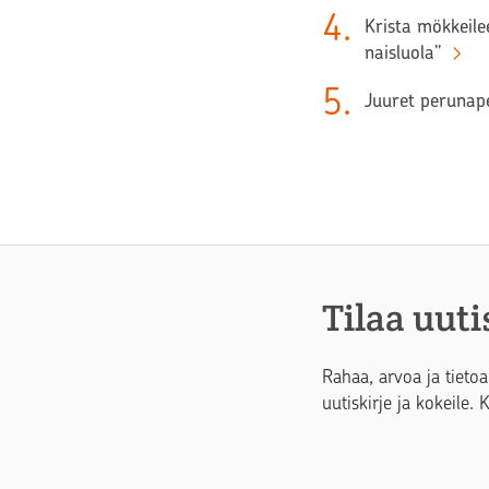
4
.
Krista mökkeilee
naisluola”
5
.
Juuret perunape
Tilaa uuti
Rahaa, arvoa ja tietoa
uutiskirje ja kokeile. 