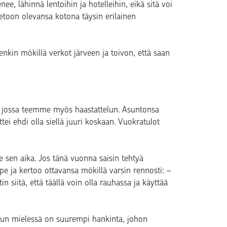
ee, lähinnä lentoihin ja hotelleihin, eikä sitä voi
etoon olevansa kotona täysin erilainen
enkin mökillä verkot järveen ja toivon, että saan
, jossa teemme myös haastattelun. Asuntonsa
ei ehdi olla siellä juuri koskaan. Vuokratulot
le sen aika. Jos tänä vuonna saisin tehtyä
pe ja kertoo ottavansa mökillä varsin rennosti: –
 siitä, että täällä voin olla rauhassa ja käyttää
 kun mielessä on suurempi hankinta, johon