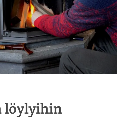
n
 löylyihin