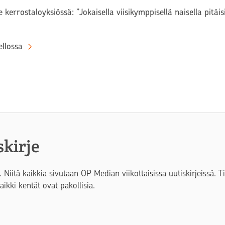
 kerrostaloyksiössä: ”Jokaisella viisikymppisellä naisella pitäi
llossa
skirje
. Niitä kaikkia sivutaan OP Median viikottaisissa uutiskirjeissä. 
Kaikki kentät ovat pakollisia.