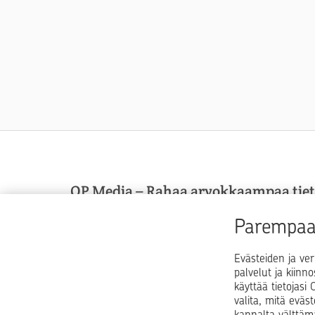
OP Media – Rahaa arvokkaampaa tie
OP Media on OP Pohjolan asiakasmedia, josta sa
Parempaa 
arvokkaampaa tietoa arkeen, elämän käännekohti
talouspulmiin.
Evästeiden ja ver
palvelut ja kiinn
käyttää tietojas
valita, mitä eväs
kannalta välttäm