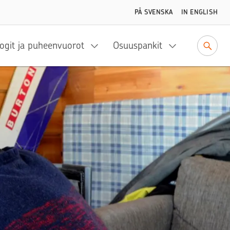
PÅ SVENSKA
IN ENGLISH
ogit ja puheenvuorot
Osuuspankit