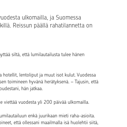
t vuodesta ulkomailla, ja Suomessa
llä. Reissun päällä rahatilannetta on
yttää siltä, että lumilautailusta tulee hänen
hotellit, lentoliput ja muut isot kulut. Vuodessa
sen toimineen hyvänä herätyksenä. – Tajusin, että
oudestani, hän jatkaa.
iettää vuodesta yli 200 päivää ulkomailla.
 lumilautailuun enkä juurikaan mieti raha-asioita.
eet, että ollessani maailmalla isä huolehtii siitä,