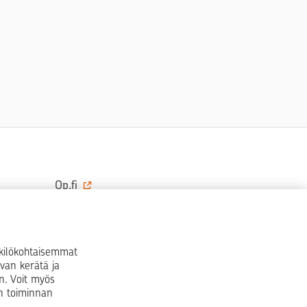
Op.fi
OP Koti
Pohjola Vahinkoapu
nkilökohtaisemmat
van kerätä ja
Facebook
X
LinkedIn
Instagram
n. Voit myös
en toiminnan