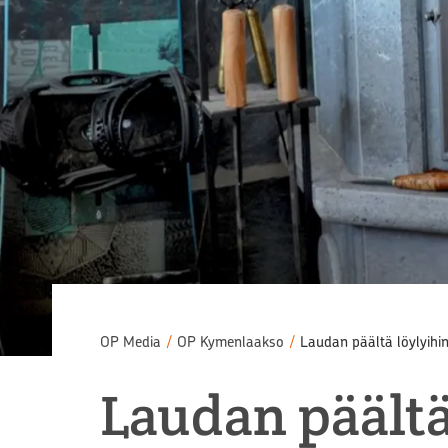
OP Media
/
OP Kymenlaakso
/
Laudan päältä löylyihi
Laudan päältä