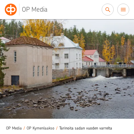
Siirry sisältöön
OP Media
OP Media
/
OP Kymenlaakso
/
Tarinoita sadan vuoden varrelta