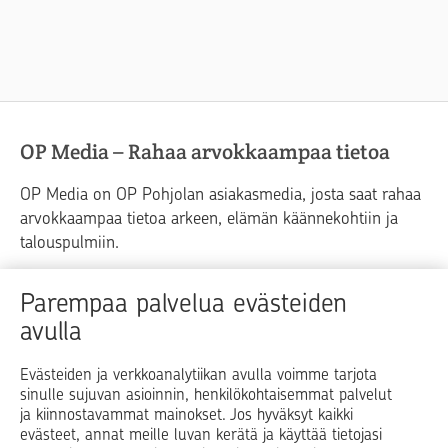
OP Media – Rahaa arvokkaampaa tietoa
OP Media on OP Pohjolan asiakasmedia, josta saat rahaa
arvokkaampaa tietoa arkeen, elämän käännekohtiin ja
talouspulmiin.
Raha
Koti
Elämä
Yrityselämä
Parempaa palvelua evästeiden
avulla
Blogit ja puheenvuorot
Osuuspankit
Evästeiden ja verkkoanalytiikan avulla voimme tarjota
sinulle sujuvan asioinnin, henkilökohtaisemmat palvelut
Op.fi
OP Koti
Pohjola Vahinkoapu
ja kiinnostavammat mainokset. Jos hyväksyt kaikki
evästeet, annat meille luvan kerätä ja käyttää tietojasi
Facebook
X
LinkedIn
Instagram