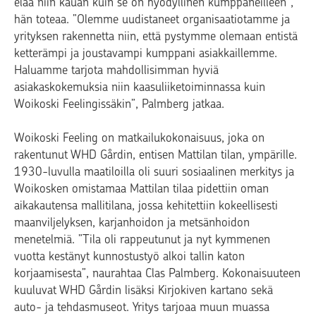
elää niin kauan kuin se on hyödyllinen kumppaneilleen”,
hän toteaa. ”Olemme uudistaneet organisaatiotamme ja
yrityksen rakennetta niin, että pystymme olemaan entistä
ketterämpi ja joustavampi kumppani asiakkaillemme.
Haluamme tarjota mahdollisimman hyviä
asiakaskokemuksia niin kaasuliiketoiminnassa kuin
Woikoski Feelingissäkin”, Palmberg jatkaa.
Woikoski Feeling on matkailukokonaisuus, joka on
rakentunut WHD Gårdin, entisen Mattilan tilan, ympärille.
1930-luvulla maatiloilla oli suuri sosiaalinen merkitys ja
Woikosken omistamaa Mattilan tilaa pidettiin oman
aikakautensa mallitilana, jossa kehitettiin kokeellisesti
maanviljelyksen, karjanhoidon ja metsänhoidon
menetelmiä. ”Tila oli rappeutunut ja nyt kymmenen
vuotta kestänyt kunnostustyö alkoi tallin katon
korjaamisesta”, naurahtaa Clas Palmberg. Kokonaisuuteen
kuuluvat WHD Gårdin lisäksi Kirjokiven kartano sekä
auto- ja tehdasmuseot. Yritys tarjoaa muun muassa