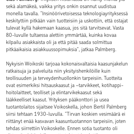
sekä alamäkeä, vaikka yritys onkin osannut uudistua
monella tavalla. ”Insinöörivetoisessa teknologiayrityksessä
keskityttiin pitkään vain tuotteisiin ja uskottiin, että ostajat
tulevat kyllä hakemaan kaasua, jos sitä tarvitsevat. Vasta
80-luvulle tultaessa alettiin ymmärtää, kuinka kovaa
kilpailu asiakkaista oli ja että pitää saada solmittua
pitkäaikaisia asiakkuussopimuksia”, jatkaa Palmberg.
Nykyisin Woikoski tarjoaa kokonaisvaltaisia kaasunjakelun
ratkaisuja ja palveluita niin yksityishenkilöille kuin
teollisuuden ja terveydenhuollonkin tarpeisiin. Tuotteita
ovat esimerkiksi hitsauskaasut ja –tarvikkeet, kotihappi-
hoitolaitteet, teolliset ja elintarvikekaasut sekä
lääkkeelliset kaasut. Yrityksen pääkonttori ja usea
tuotantolaitos sijaitsee Voikoskella, johon Bertil Palmberg
siirsi tehtaan 1930-luvulla. ”Tirvan koskien vesimäärä ei
riittänyt enää kasvavan kaasuntuotannon tarpeisiin, joten
tehdas siirrettiin Voikoskelle. Ennen sotia tuotanto oli