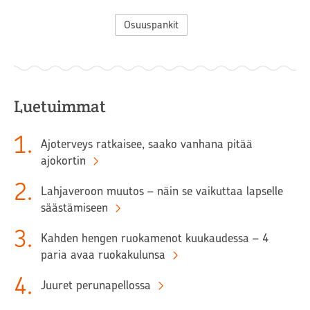
Osuuspankit
Luetuimmat
1
.
Ajoterveys ratkaisee, saako vanhana pitää
ajokortin
2
.
Lahjaveroon muutos – näin se vaikuttaa lapselle
säästämiseen
3
.
Kahden hengen ruokamenot kuukaudessa – 4
paria avaa ruokakulunsa
4
.
Juuret perunapellossa