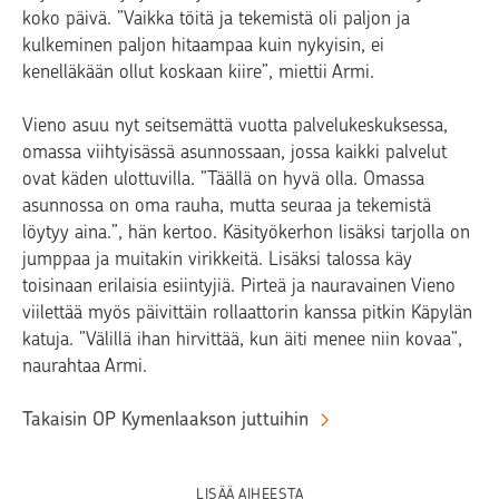
koko päivä. ”Vaikka töitä ja tekemistä oli paljon ja
kulkeminen paljon hitaampaa kuin nykyisin, ei
kenelläkään ollut koskaan kiire”, miettii Armi.
Vieno asuu nyt seitsemättä vuotta palvelukeskuksessa,
omassa viihtyisässä asunnossaan, jossa kaikki palvelut
ovat käden ulottuvilla. ”Täällä on hyvä olla. Omassa
asunnossa on oma rauha, mutta seuraa ja tekemistä
löytyy aina.”, hän kertoo. Käsityökerhon lisäksi tarjolla on
jumppaa ja muitakin virikkeitä. Lisäksi talossa käy
toisinaan erilaisia esiintyjiä. Pirteä ja nauravainen Vieno
viilettää myös päivittäin rollaattorin kanssa pitkin Käpylän
katuja. ”Välillä ihan hirvittää, kun äiti menee niin kovaa”,
naurahtaa Armi.
Takaisin OP Kymenlaakson juttuihin
LISÄÄ AIHEESTA