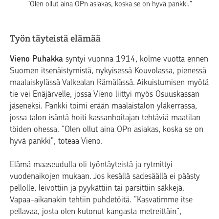
”Olen ollut aina OPn asiakas, koska se on hyvä pankki.”
Työn täyteistä elämää
Vieno Puhakka
syntyi vuonna 1914, kolme vuotta ennen
Suomen itsenäistymistä, nykyisessä Kouvolassa, pienessä
maalaiskylässä Valkealan Rämälässä. Aikuistumisen myötä
tie vei Enäjärvelle, jossa Vieno liittyi myös Osuuskassan
jäseneksi. Pankki toimi erään maalaistalon yläkerrassa,
jossa talon isäntä hoiti kassanhoitajan tehtäviä maatilan
töiden ohessa. ”Olen ollut aina OPn asiakas, koska se on
hyvä pankki”, toteaa Vieno.
Elämä maaseudulla oli työntäyteistä ja rytmittyi
vuodenaikojen mukaan. Jos kesällä sadesäällä ei päästy
pellolle, leivottiin ja pyykättiin tai parsittiin säkkejä.
Vapaa-aikanakin tehtiin puhdetöitä. ”Kasvatimme itse
pellavaa, josta olen kutonut kangasta metreittäin”,