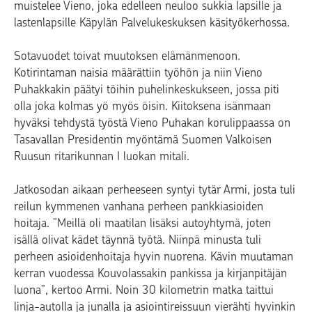
muistelee Vieno, joka edelleen neuloo sukkia lapsille ja
lastenlapsille Käpylän Palvelukeskuksen käsityökerhossa.
Sotavuodet toivat muutoksen elämänmenoon.
Kotirintaman naisia määrättiin työhön ja niin Vieno
Puhakkakin päätyi töihin puhelinkeskukseen, jossa piti
olla joka kolmas yö myös öisin. Kiitoksena isänmaan
hyväksi tehdystä työstä Vieno Puhakan korulippaassa on
Tasavallan Presidentin myöntämä Suomen Valkoisen
Ruusun ritarikunnan I luokan mitali.
Jatkosodan aikaan perheeseen syntyi tytär Armi, josta tuli
reilun kymmenen vanhana perheen pankkiasioiden
hoitaja. ”Meillä oli maatilan lisäksi autoyhtymä, joten
isällä olivat kädet täynnä työtä. Niinpä minusta tuli
perheen asioidenhoitaja hyvin nuorena. Kävin muutaman
kerran vuodessa Kouvolassakin pankissa ja kirjanpitäjän
luona”, kertoo Armi. Noin 30 kilometrin matka taittui
linja-autolla ja junalla ja asiointireissuun vierähti hyvinkin