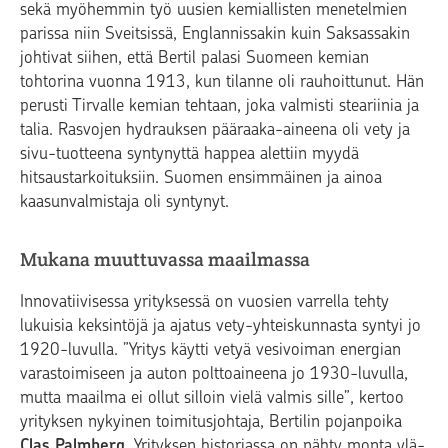
sekä myöhemmin työ uusien kemiallisten menetelmien
parissa niin Sveitsissä, Englannissakin kuin Saksassakin
johtivat siihen, että Bertil palasi Suomeen kemian
tohtorina vuonna 1913, kun tilanne oli rauhoittunut. Hän
perusti Tirvalle kemian tehtaan, joka valmisti steariinia ja
talia. Rasvojen hydrauksen pääraaka-aineena oli vety ja
sivu-tuotteena syntynyttä happea alettiin myydä
hitsaustarkoituksiin. Suomen ensimmäinen ja ainoa
kaasunvalmistaja oli syntynyt.
Mukana muuttuvassa maailmassa
Innovatiivisessa yrityksessä on vuosien varrella tehty
lukuisia keksintöjä ja ajatus vety-yhteiskunnasta syntyi jo
1920-luvulla. ”Yritys käytti vetyä vesivoiman energian
varastoimiseen ja auton polttoaineena jo 1930-luvulla,
mutta maailma ei ollut silloin vielä valmis sille”, kertoo
yrityksen nykyinen toimitusjohtaja, Bertilin pojanpoika
Clas Palmberg
. Yrityksen historiassa on nähty monta ylä-