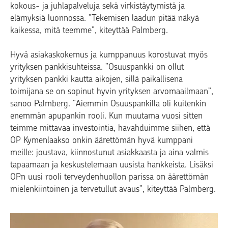
kokous- ja juhlapalveluja sekä virkistäytymistä ja
elämyksiä luonnossa. ”Tekemisen laadun pitää näkyä
kaikessa, mitä teemme”, kiteyttää Palmberg.
Hyvä asiakaskokemus ja kumppanuus korostuvat myös
yrityksen pankkisuhteissa. ”Osuuspankki on ollut
yrityksen pankki kautta aikojen, sillä paikallisena
toimijana se on sopinut hyvin yrityksen arvomaailmaan”,
sanoo Palmberg. ”Aiemmin Osuuspankilla oli kuitenkin
enemmän apupankin rooli. Kun muutama vuosi sitten
teimme mittavaa investointia, havahduimme siihen, että
OP Kymenlaakso onkin äärettömän hyvä kumppani
meille: joustava, kiinnostunut asiakkaasta ja aina valmis
tapaamaan ja keskustelemaan uusista hankkeista. Lisäksi
OPn uusi rooli terveydenhuollon parissa on äärettömän
mielenkiintoinen ja tervetullut avaus”, kiteyttää Palmberg.