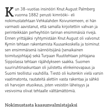
K
un 38-vuotias insinööri Knut August Palmberg
vuonna 1882 perusti kimrööki- eli
nokimustatehtaan Vehkalahden Koivuniemeen, ei hän
varmasti aavistanut, että samalla kirjoitettiin vahvan ja
perinteikkään perheyhtiön tarinan ensimmäisiä rivejä.
Ennen yrittäjäksi ryhtymistään Knut August oli valvonut
Kymin tehtaan rakentamista Kuusankoskella ja toiminut
sen ensimmäisenä isännöitsijänä (senaikainen
toimitusjohtaja) sekä Turpaan Ruutitehtaan johtajana
Sippolassa tehtaan räjähdykseen saakka. Suomen
suuriruhtinaskuntaan oli julistettu elinkeinovapaus ja
Suomi teollistui vauhdilla. Tiestö oli kuitenkin vielä varsin
vaatimatonta, rautateitä alettiin vasta rakentaa ja sähkö
oli harvojen etuoikeus, joten vesistön läheisyys ja
vesivoima olivat tehtaalle välttämättömiä.
Nokimustasta kaasunvalmistajaksi