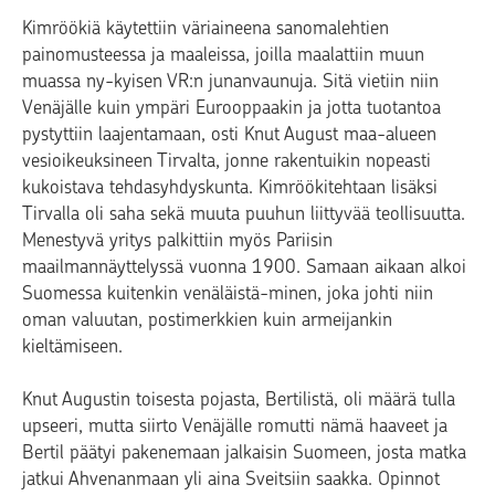
Kimröökiä käytettiin väriaineena sanomalehtien
painomusteessa ja maaleissa, joilla maalattiin muun
muassa ny-kyisen VR:n junanvaunuja. Sitä vietiin niin
Venäjälle kuin ympäri Eurooppaakin ja jotta tuotantoa
pystyttiin laajentamaan, osti Knut August maa-alueen
vesioikeuksineen Tirvalta, jonne rakentuikin nopeasti
kukoistava tehdasyhdyskunta. Kimröökitehtaan lisäksi
Tirvalla oli saha sekä muuta puuhun liittyvää teollisuutta.
Menestyvä yritys palkittiin myös Pariisin
maailmannäyttelyssä vuonna 1900. Samaan aikaan alkoi
Suomessa kuitenkin venäläistä-minen, joka johti niin
oman valuutan, postimerkkien kuin armeijankin
kieltämiseen.
Knut Augustin toisesta pojasta, Bertilistä, oli määrä tulla
upseeri, mutta siirto Venäjälle romutti nämä haaveet ja
Bertil päätyi pakenemaan jalkaisin Suomeen, josta matka
jatkui Ahvenanmaan yli aina Sveitsiin saakka. Opinnot