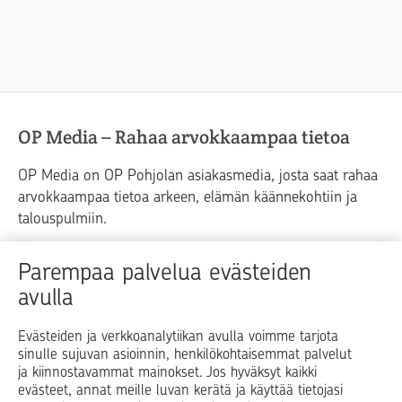
OP Media – Rahaa arvokkaampaa tietoa
OP Media on OP Pohjolan asiakasmedia, josta saat rahaa
arvokkaampaa tietoa arkeen, elämän käännekohtiin ja
talouspulmiin.
Raha
Koti
Elämä
Yrityselämä
Parempaa palvelua evästeiden
avulla
Blogit ja puheenvuorot
Osuuspankit
Evästeiden ja verkkoanalytiikan avulla voimme tarjota
sinulle sujuvan asioinnin, henkilökohtaisemmat palvelut
Op.fi
OP Koti
Pohjola Vahinkoapu
ja kiinnostavammat mainokset. Jos hyväksyt kaikki
evästeet, annat meille luvan kerätä ja käyttää tietojasi
Facebook
X
LinkedIn
Instagram