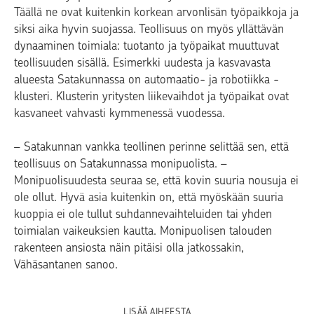
Täällä ne ovat kuitenkin korkean arvonlisän työpaikkoja ja
siksi aika hyvin suojassa. Teollisuus on myös yllättävän
dynaaminen toimiala: tuotanto ja työpaikat muuttuvat
teollisuuden sisällä. Esimerkki uudesta ja kasvavasta
alueesta Satakunnassa on automaatio- ja robotiikka -
klusteri. Klusterin yritysten liikevaihdot ja työpaikat ovat
kasvaneet vahvasti kymmenessä vuodessa.
– Satakunnan vankka teollinen perinne selittää sen, että
teollisuus on Satakunnassa monipuolista. –
Monipuolisuudesta seuraa se, että kovin suuria nousuja ei
ole ollut. Hyvä asia kuitenkin on, että myöskään suuria
kuoppia ei ole tullut suhdannevaihteluiden tai yhden
toimialan vaikeuksien kautta. Monipuolisen talouden
rakenteen ansiosta näin pitäisi olla jatkossakin,
Vähäsantanen sanoo.
LISÄÄ AIHEESTA