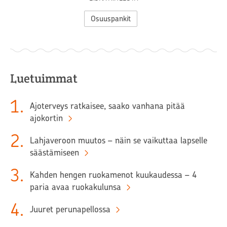
Osuuspankit
Luetuimmat
1
.
Ajoterveys ratkaisee, saako vanhana pitää
ajokortin
2
.
Lahjaveroon muutos – näin se vaikuttaa lapselle
säästämiseen
3
.
Kahden hengen ruokamenot kuukaudessa – 4
paria avaa ruokakulunsa
4
.
Juuret perunapellossa