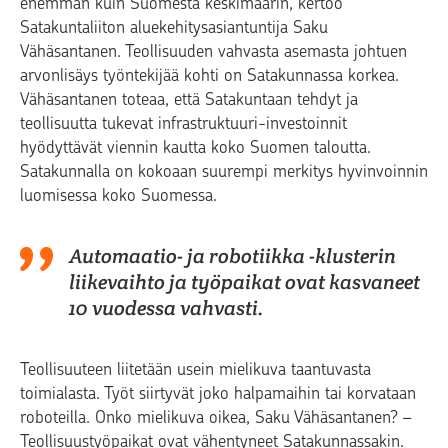
enemmän kuin Suomesta keskimäärin, kertoo
Satakuntaliiton aluekehitysasiantuntija Saku
Vähäsantanen. Teollisuuden vahvasta asemasta johtuen
arvonlisäys työntekijää kohti on Satakunnassa korkea.
Vähäsantanen toteaa, että Satakuntaan tehdyt ja
teollisuutta tukevat infrastruktuuri-investoinnit
hyödyttävät viennin kautta koko Suomen taloutta.
Satakunnalla on kokoaan suurempi merkitys hyvinvoinnin
luomisessa koko Suomessa.
Automaatio- ja robotiikka -klusterin
liikevaihto ja työpaikat ovat kasvaneet
10 vuodessa vahvasti.
Teollisuuteen liitetään usein mielikuva taantuvasta
toimialasta. Työt siirtyvät joko halpamaihin tai korvataan
roboteilla. Onko mielikuva oikea, Saku Vähäsantanen? –
Teollisuustyöpaikat ovat vähentyneet Satakunnassakin.