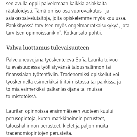
sen avulla oppii palvelemaan kaikkia asiakkaita
räätälöidysti. Tämä on iso osa vuorovaikutus- ja
asiakaspalvelutaitoja, joita opiskelemme myös koulussa.
Pankkityössä tarvitsen myös ongelmanratkaisukykyä, jota
tarvitsen opinnoissanikin”, Kotkansalo pohtii.
Vahva luottamus tulevaisuuteen
Palveluneuvojana työskentelevä Sofia Laurila toivoo
tulevaisuudessa työllistyvänsä taloushallinnon tai
finanssialan työtehtäviin. Tradenomiksi opiskellut voi
työskennellä esimerkiksi tilitoimistossa tai pankissa ja
toimia esimerkiksi palkanlaskijana tai muissa
toimistotöissä.
Laurilan opinnoissa ensimmäiseen vuoteen kuului
perusopintoja, kuten markkinoinnin perusteet,
taloushallinnon perusteet, kielet ja paljon muita
tradenomiopintojen perusteita.