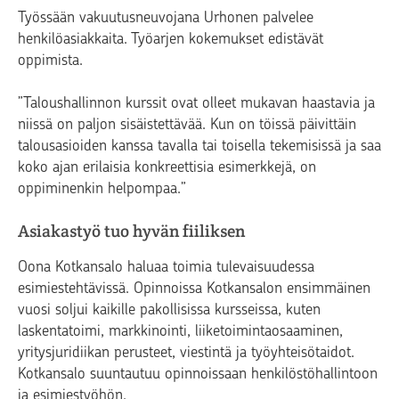
Työssään vakuutusneuvojana Urhonen palvelee
henkilöasiakkaita. Työarjen kokemukset edistävät
oppimista.
”Taloushallinnon kurssit ovat olleet mukavan haastavia ja
niissä on paljon sisäistettävää. Kun on töissä päivittäin
talousasioiden kanssa tavalla tai toisella tekemisissä ja saa
koko ajan erilaisia konkreettisia esimerkkejä, on
oppiminenkin helpompaa.”
Asiakastyö tuo hyvän fiiliksen
Oona Kotkansalo haluaa toimia tulevaisuudessa
esimiestehtävissä. Opinnoissa Kotkansalon ensimmäinen
vuosi soljui kaikille pakollisissa kursseissa, kuten
laskentatoimi, markkinointi, liiketoimintaosaaminen,
yritysjuridiikan perusteet, viestintä ja työyhteisötaidot.
Kotkansalo suuntautuu opinnoissaan henkilöstöhallintoon
ja esimiestyöhön.