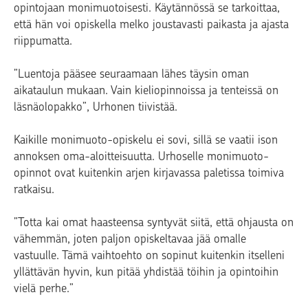
opintojaan monimuotoisesti. Käytännössä se tarkoittaa,
että hän voi opiskella melko joustavasti paikasta ja ajasta
riippumatta.
”Luentoja pääsee seuraamaan lähes täysin oman
aikataulun mukaan. Vain kieliopinnoissa ja tenteissä on
läsnäolopakko”, Urhonen tiivistää.
Kaikille monimuoto-opiskelu ei sovi, sillä se vaatii ison
annoksen oma-aloitteisuutta. Urhoselle monimuoto-
opinnot ovat kuitenkin arjen kirjavassa paletissa toimiva
ratkaisu.
”Totta kai omat haasteensa syntyvät siitä, että ohjausta on
vähemmän, joten paljon opiskeltavaa jää omalle
vastuulle. Tämä vaihtoehto on sopinut kuitenkin itselleni
yllättävän hyvin, kun pitää yhdistää töihin ja opintoihin
vielä perhe.”