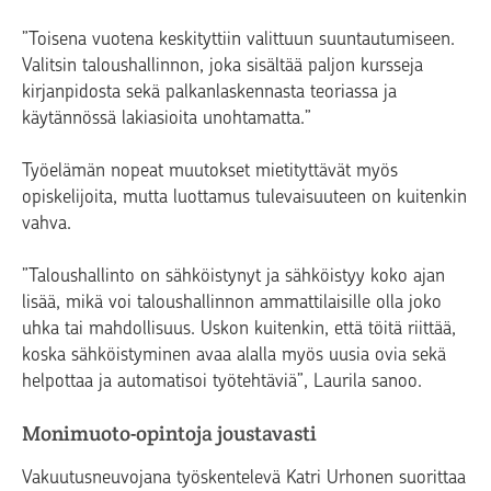
”Toisena vuotena keskityttiin valittuun suuntautumiseen.
Valitsin taloushallinnon, joka sisältää paljon kursseja
kirjanpidosta sekä palkanlaskennasta teoriassa ja
käytännössä lakiasioita unohtamatta.”
Työelämän nopeat muutokset mietityttävät myös
opiskelijoita, mutta luottamus tulevaisuuteen on kuitenkin
vahva.
”Taloushallinto on sähköistynyt ja sähköistyy koko ajan
lisää, mikä voi taloushallinnon ammattilaisille olla joko
uhka tai mahdollisuus. Uskon kuitenkin, että töitä riittää,
koska sähköistyminen avaa alalla myös uusia ovia sekä
helpottaa ja automatisoi työtehtäviä”, Laurila sanoo.
Monimuoto-opintoja joustavasti
Vakuutusneuvojana työskentelevä Katri Urhonen suorittaa