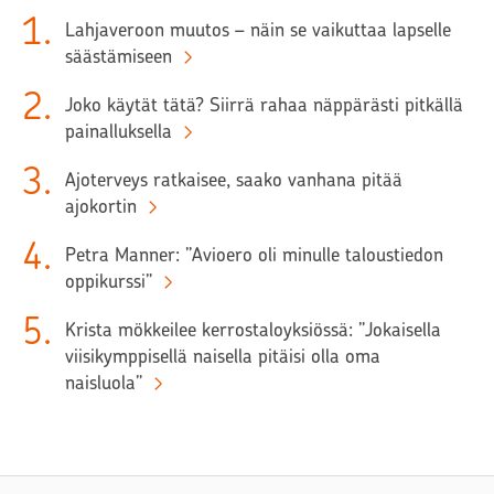
1
.
Lahjaveroon muutos – näin se vaikuttaa lapselle
säästämiseen
2
.
Joko käytät tätä? Siirrä rahaa näppärästi pitkällä
painalluksella
3
.
Ajoterveys ratkaisee, saako vanhana pitää
ajokortin
4
.
Petra Manner: ”Avioero oli minulle taloustiedon
oppikurssi”
5
.
Krista mökkeilee kerrostaloyksiössä: ”Jokaisella
viisikymppisellä naisella pitäisi olla oma
naisluola”