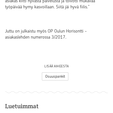
asiakas kiitti hyvästä palvelusta ja toivotti mukavaa
työpäivää hymy kasvoillaan. Siitä jäi hyvä fiilis.”
Juttu on julkaistu myös OP Oulun Horisontti -
asiakaslehden numerossa 3/2017.
LISÄÄ AIHEESTA
Osuuspankit
Luetuimmat