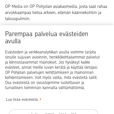
OP Media on OP Pohjolan asiakasmedia, josta saat rahaa
arvokkaampaa tietoa arkeen, elämän käännekohtiin ja
talouspulmiin.
Raha
Koti
Elämä
Yrityselämä
Parempaa palvelua evästeiden
avulla
Blogit ja puheenvuorot
Osuuspankit
Evästeiden ja verkkoanalytiikan avulla voimme tarjota
sinulle sujuvan asioinnin, henkilökohtaisemmat palvelut
Op.fi
OP Koti
Pohjola Vahinkoapu
ja kiinnostavammat mainokset. Jos hyväksyt kaikki
evästeet, annat meille luvan kerätä ja käyttää tietojasi
Facebook
X
LinkedIn
Instagram
OP Pohjolan palvelujen kehittämiseen ja mainonnan
kohdentamiseen. Voit myös valita, mitä evästeitä sallit.
Osa evästeistä on sivustojemme luotettavan ja
turvallisen toiminnan kannalta välttämättömiä.
© OP Pohjola
Lue lisää evästeistä
Info
Käyttöehdot