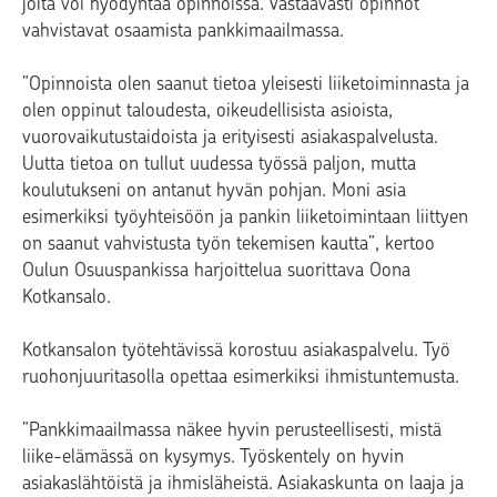
joita voi hyödyntää opinnoissa. Vastaavasti opinnot
vahvistavat osaamista pankkimaailmassa.
”Opinnoista olen saanut tietoa yleisesti liiketoiminnasta ja
olen oppinut taloudesta, oikeudellisista asioista,
vuorovaikutustaidoista ja erityisesti asiakaspalvelusta.
Uutta tietoa on tullut uudessa työssä paljon, mutta
koulutukseni on antanut hyvän pohjan. Moni asia
esimerkiksi työyhteisöön ja pankin liiketoimintaan liittyen
on saanut vahvistusta työn tekemisen kautta”, kertoo
Oulun Osuuspankissa harjoittelua suorittava Oona
Kotkansalo.
Kotkansalon työtehtävissä korostuu asiakaspalvelu. Työ
ruohonjuuritasolla opettaa esimerkiksi ihmistuntemusta.
”Pankkimaailmassa näkee hyvin perusteellisesti, mistä
liike-elämässä on kysymys. Työskentely on hyvin
asiakaslähtöistä ja ihmisläheistä. Asiakaskunta on laaja ja