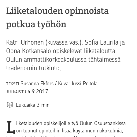
Liiketalouden opinnoista
potkua työhön
Katri Urhonen (kuvassa vas.), Sofia Laurila ja
Oona Kotkansalo opiskelevat liiketaloutta
Oulun ammattikorkeakoulussa tähtäimessä
tradenomin tutkinto.
Susanna Ekfors / Kuva: Jussi Peltola
TEKSTI
4.9.2017
JULKAISTU
Lukuaika
3
min
L
iiketalouden opiskelijoille työ Oulun Osuuspankissa
on tuonut opintoihin lisää käytännön näkökulmia,