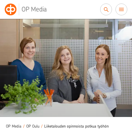
Siirry sisältöön
OP Media
OP Media
/
OP Oulu
/
Liiketalouden opinnoista potkua työhön