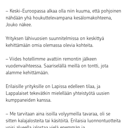
– Keski-Euroopassa alkaa olla niin kuuma, että pohjoinen
nähdään yhä houkuttelevampana kesälomakohteena,
Jouko näkee.
Yrityksen lähivuosien suunnitelmissa on keskittyä
kehittämään omia olemassa olevia kohteita.
– Viides hotellimme avattiin remontin jälkeen
vuodenvaihteessa. Saariselällä meillä on tontti, jota
alamme kehittämään.
Erilaisille yrityksille on Lapissa edelleen tilaa, ja
Lappalaiset tekevätkin mielellään yhteistyötä uusien
kumppaneiden kanssa.
– Me tarvitaan aina isoilla volyymeilla tavaraa, oli se
sitten kalajalosteita tai käsitöitä. Erilaisia luonnontuotteita
voisi alueella jalostaa vielä enemmän ja