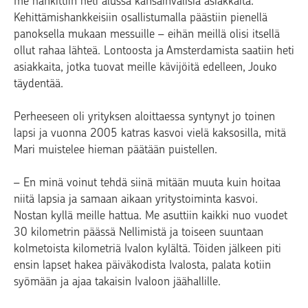
me hankittiin heti alussa kansainvälisiä asiakkaita.
Kehittämishankkeisiin osallistumalla päästiin pienellä
panoksella mukaan messuille – eihän meillä olisi itsellä
ollut rahaa lähteä. Lontoosta ja Amsterdamista saatiin heti
asiakkaita, jotka tuovat meille kävijöitä edelleen, Jouko
täydentää.
Perheeseen oli yrityksen aloittaessa syntynyt jo toinen
lapsi ja vuonna 2005 katras kasvoi vielä kaksosilla, mitä
Mari muistelee hieman päätään puistellen.
– En minä voinut tehdä siinä mitään muuta kuin hoitaa
niitä lapsia ja samaan aikaan yritystoiminta kasvoi.
Nostan kyllä meille hattua. Me asuttiin kaikki nuo vuodet
30 kilometrin päässä Nellimistä ja toiseen suuntaan
kolmetoista kilometriä Ivalon kylältä. Töiden jälkeen piti
ensin lapset hakea päiväkodista Ivalosta, palata kotiin
syömään ja ajaa takaisin Ivaloon jäähallille.