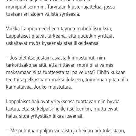
monipuolisemmin. Tarvitaan klusteriajattelua, jossa
tuetaan eri alojen välistä synteesiä.
Vaikka Lappi on edelleen täynnä mahdollisuuksia,
Lappalaiset pitävät tärkeänä, että uudetkin yrittäjät
uskaltavat myös kyseenalaistaa liikeideansa.
– Jos olet itse jostain asiasta kiinnostunut, niin
tarkoittaako se sitä, että riittävän moni olisi valmis
maksamaan siitä tuotteesta tai palvelusta? Eihän kukaan
tee töitä pelkästään omaksi ilokseen, toiminnan pitää olla
kannattavaa, Jouko muistuttaa.
Lappalaiset haluavat yrityksensä tuottavan niin hyvää
laatua, että se kelpaisi heille itselleenkin, mutta eivät
halua sitoa yritystään liikaa itseensä.
– Me puhutaan paljon vieraista ja heidän odotuksistaan,