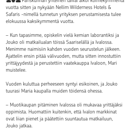
Pariskunnan yhteinen taival alkoi kolmekymmentä
vuotta sitten ja nykyään Nellim Wilderness Hotels &
Safaris -nimellä tunnetun yrityksen perustamisesta tulee
elokuussa kaksikymmentä vuotta.
– Kun tapasimme, opiskelin vielä kemian laborantiksi ja
Jouko oli matkailualan töissä Saariselällä ja Ivalossa.
Menimme naimisiin kahden vuoden seurustelun jälkeen.
Ajattelin ensin pitää välivuoden, mutta sitten innostuttiin
yrittäjyydestä ja perustettiin vaatekauppa Ivaloon, Mari
muistelee.
Vuoden kuluttua perheeseen syntyi esikoinen, ja Jouko
tuurasi Maria kaupalla muiden töidensä ohessa.
– Muotikaupan pitäminen Ivalossa oli mukavaa yrittäjäksi
oppimista. Huomattiin kuitenkin, että Ivalon markkinat
ovat liian pienet ja päätettiin suuntautua matkailuun,
Jouko jatkaa.