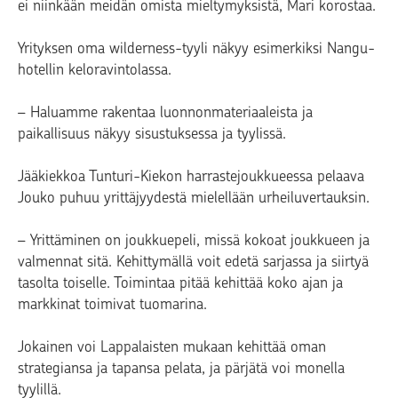
ei niinkään meidän omista mieltymyksistä, Mari korostaa.
Yrityksen oma wilderness-tyyli näkyy esimerkiksi Nangu-
hotellin keloravintolassa.
– Haluamme rakentaa luonnonmateriaaleista ja
paikallisuus näkyy sisustuksessa ja tyylissä.
Jääkiekkoa Tunturi-Kiekon harrastejoukkueessa pelaava
Jouko puhuu yrittäjyydestä mielellään urheiluvertauksin.
– Yrittäminen on joukkuepeli, missä kokoat joukkueen ja
valmennat sitä. Kehittymällä voit edetä sarjassa ja siirtyä
tasolta toiselle. Toimintaa pitää kehittää koko ajan ja
markkinat toimivat tuomarina.
Jokainen voi Lappalaisten mukaan kehittää oman
strategiansa ja tapansa pelata, ja pärjätä voi monella
tyylillä.