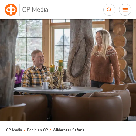
Siirry sisältöön
OP Media
OP Media
/
Pohjolan OP
/
Wilderness Safaris