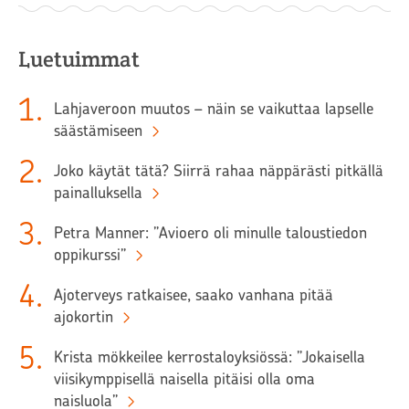
Luetuimmat
1
.
Lahjaveroon muutos – näin se vaikuttaa lapselle
säästämiseen
2
.
Joko käytät tätä? Siirrä rahaa näppärästi pitkällä
painalluksella
3
.
Petra Manner: ”Avioero oli minulle taloustiedon
oppikurssi”
4
.
Ajoterveys ratkaisee, saako vanhana pitää
ajokortin
5
.
Krista mökkeilee kerrostaloyksiössä: ”Jokaisella
viisikymppisellä naisella pitäisi olla oma
naisluola”