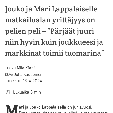
Jouko ja Mari Lappalaiselle
matkailualan yrittäjyys on
pelien peli – ”Pärjäät juuri
niin hyvin kuin joukkueesi ja
markkinat toimii tuomarina”
Miia Kärnä
TEKSTI
Juha Kauppinen
KUVA
19.4.2024
JULKAISTU
Lukuaika
5
min
M
ari
ja
Jouko Lappalaisella
on juhlavuosi.