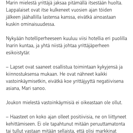
Marin mielestä yrittäjä jaksaa pitämällä itsestään huolta.
Lappalaiset ovat itse kulkeneet vuosien ajan töiden
jälkeen jäähallilla lastensa kanssa, eivätkä ainoastaan
kuskin ominaisuudessa.
Nykyään hotelliperheeseen kuuluu viisi hotellia eri puolilla
Inarin kuntaa, ja yhtä niistä johtaa yrittäjäperheen
esikoistytär.
– Lapset ovat saaneet osallistua toimintaan kykyjensä ja
kiinnostuksensa mukaan. He ovat nähneet kaikki
vastoinkäymisetkin, eivätkä koe yrittäjyyttä negatiivisena
asiana, Mari sanoo.
Joukon mielestä vastoinkäymisiä ei oikeastaan ole ollut.
– Haasteet on koko ajan olleet positiivisia, ne on liittyneet
kehittämiseen. Ei ole tapahtunut mitään peruuttamatonta
tai tullut vastaan mitään sellaista, että olisi markkinat