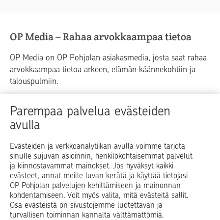
OP Media – Rahaa arvokkaampaa tietoa
OP Media on OP Pohjolan asiakasmedia, josta saat rahaa
arvokkaampaa tietoa arkeen, elämän käännekohtiin ja
talouspulmiin.
Raha
Koti
Elämä
Yrityselämä
Parempaa palvelua evästeiden
avulla
Blogit ja puheenvuorot
Osuuspankit
Evästeiden ja verkkoanalytiikan avulla voimme tarjota
sinulle sujuvan asioinnin, henkilökohtaisemmat palvelut
Op.fi
OP Koti
Pohjola Vahinkoapu
ja kiinnostavammat mainokset. Jos hyväksyt kaikki
evästeet, annat meille luvan kerätä ja käyttää tietojasi
Facebook
X
LinkedIn
Instagram
OP Pohjolan palvelujen kehittämiseen ja mainonnan
kohdentamiseen. Voit myös valita, mitä evästeitä sallit.
Osa evästeistä on sivustojemme luotettavan ja
turvallisen toiminnan kannalta välttämättömiä.