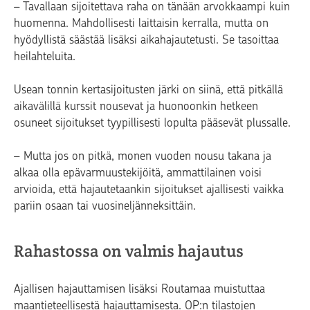
– Tavallaan sijoitettava raha on tänään arvokkaampi kuin
huomenna. Mahdollisesti laittaisin kerralla, mutta on
hyödyllistä säästää lisäksi aikahajautetusti. Se tasoittaa
heilahteluita.
Usean tonnin kertasijoitusten järki on siinä, että pitkällä
aikavälillä kurssit nousevat ja huonoonkin hetkeen
osuneet sijoitukset tyypillisesti lopulta pääsevät plussalle.
– Mutta jos on pitkä, monen vuoden nousu takana ja
alkaa olla epävarmuustekijöitä, ammattilainen voisi
arvioida, että hajautetaankin sijoitukset ajallisesti vaikka
pariin osaan tai vuosineljänneksittäin.
Rahastossa on valmis hajautus
Ajallisen hajauttamisen lisäksi Routamaa muistuttaa
maantieteellisestä hajauttamisesta. OP:n tilastojen