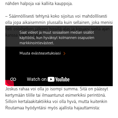
nähden halpoja vai kalliita kauppoja.
– S
äännöllisesti tehtynä koko sijoitus voi mahdolllisesti
olla jopa aikaisemmin plussalla kuin sellainen
, joka menisi
heti ostohetken jälkeen hissillä alas ja kipuaisi sieltä ajan
Saat videot ja muut sosiaalisen median sisällöt
kanssa takaisin ylös.
käyttöösi, kun hyväksyt kolmannen osapuolen
markkinointievästeet.
Muuta evästeasetuksiasi
Entä silloin, kun rahaa on jo tukko?
Joskus rahaa voi olla jo isompi summa. Sitä on päässyt
kertymään tilille tai ilmaantunut esimerkiksi perintönä.
Silloin kertalaakitaktiikka voi olla hyvä, mutta kuitenkin
Routamaa hyödyntäisi myös ajallista hajauttamista: