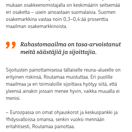
mukaan osakkeenomistajalla on keskimäärin seitsemää
eri osaketta – usein ainoastaan suomalaisia. Suomen
osakemarkkina vastaa noin 0,3–0,4:ää prosenttia
maailman osakemarkkinoista.
Rahastomaailma on tasa-arvoistanut
meitä säästäjiä ja sijoittajia.
Sijoitusten painottamisessa tällaiselle reuna-alueelle on
erityinen riskinsä, Routamaa muistuttaa. Eri puolille
maailmaa ja eri toimialoille sijoittava hyötyy siitä, että
yleensä ainakin jossain menee hyvin, vaikka muualla ei
menisi.
– Euroopassa on omat ohjauskorot ja keskuspankki ja
Yhdysvalloissa omansa, senkin vuoksi mennään
eritahtisesti, Routamaa painottaa.