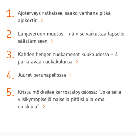
1
.
Ajoterveys ratkaisee, saako vanhana pitää
ajokortin
2
.
Lahjaveroon muutos – näin se vaikuttaa lapselle
säästämiseen
3
.
Kahden hengen ruokamenot kuukaudessa – 4
paria avaa ruokakulunsa
4
.
Juuret perunapellossa
5
.
Krista mökkeilee kerrostaloyksiössä: ”Jokaisella
viisikymppisellä naisella pitäisi olla oma
naisluola”