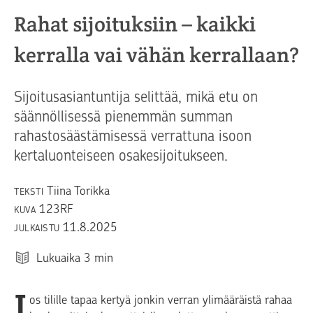
Rahat sijoituksiin – kaikki
kerralla vai vähän kerrallaan?
Sijoitusasiantuntija selittää, mikä etu on
säännöllisessä pienemmän summan
rahastosäästämisessä verrattuna isoon
kertaluonteiseen osakesijoitukseen.
Tiina Torikka
TEKSTI
123RF
KUVA
11.8.2025
JULKAISTU
Lukuaika
3
min
J
os tilille tapaa kertyä jonkin verran ylimääräistä rahaa