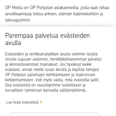
OP Media on OP Pohjolan asiakasmedia, josta saat rahaa
arvokkaampaa tietoa arkeen, elämän käännekohtiin ja
talouspulmiin.
Raha
Koti
Elämä
Yrityselämä
Parempaa palvelua evästeiden
avulla
Blogit ja puheenvuorot
Osuuspankit
Evästeiden ja verkkoanalytiikan avulla voimme tarjota
sinulle sujuvan asioinnin, henkilökohtaisemmat palvelut
Op.fi
OP Koti
Pohjola Vahinkoapu
ja kiinnostavammat mainokset. Jos hyväksyt kaikki
evästeet, annat meille luvan kerätä ja käyttää tietojasi
Facebook
X
LinkedIn
Instagram
OP Pohjolan palvelujen kehittämiseen ja mainonnan
kohdentamiseen. Voit myös valita, mitä evästeitä sallit.
Osa evästeistä on sivustojemme luotettavan ja
turvallisen toiminnan kannalta välttämättömiä.
© OP Pohjola
Lue lisää evästeistä
Info
Käyttöehdot