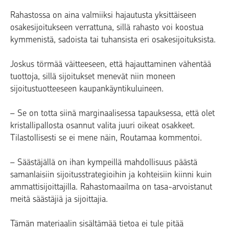
Rahastossa on aina valmiiksi hajautusta yksittäiseen
osakesijoitukseen verrattuna, sillä rahasto voi koostua
kymmenistä, sadoista tai tuhansista eri osakesijoituksista.
Joskus törmää väitteeseen, että hajauttaminen vähentää
tuottoja, sillä sijoitukset menevät niin moneen
sijoitustuotteeseen kaupankäyntikuluineen.
– Se on totta siinä marginaalisessa tapauksessa, että olet
kristallipallosta osannut valita juuri oikeat osakkeet.
Tilastollisesti se ei mene näin, Routamaa kommentoi.
– Säästäjällä on ihan kympeillä mahdollisuus päästä
samanlaisiin sijoitusstrategioihin ja kohteisiin kiinni kuin
ammattisijoittajilla. Rahastomaailma on tasa-arvoistanut
meitä säästäjiä ja sijoittajia.
Tämän materiaalin sisältämää tietoa ei tule pitää