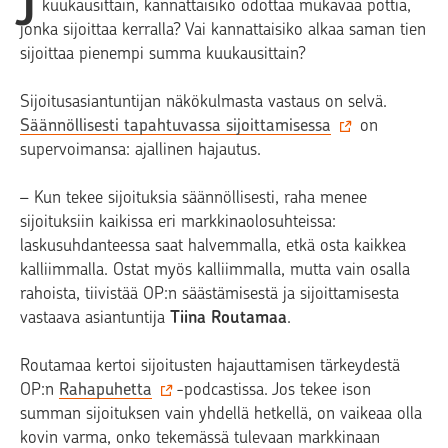
kuukausittain, kannattaisiko odottaa mukavaa pottia,
jonka sijoittaa kerralla? Vai kannattaisiko alkaa saman tien
sijoittaa pienempi summa kuukausittain?
Sijoitusasiantuntijan näkökulmasta vastaus on selvä.
Säännöllisesti tapahtuvassa sijoittamisessa
on
supervoimansa: ajallinen hajautus.
– Kun tekee sijoituksia säännöllisesti, raha menee
sijoituksiin kaikissa eri markkinaolosuhteissa:
laskusuhdanteessa saat halvemmalla, etkä osta kaikkea
kalliimmalla. Ostat myös kalliimmalla, mutta vain osalla
rahoista, tiivistää OP:n säästämisestä ja sijoittamisesta
vastaava asiantuntija
Tiina Routamaa
.
Routamaa kertoi sijoitusten hajauttamisen tärkeydestä
OP:n
Rahapuhetta
-podcastissa. Jos tekee ison
summan sijoituksen vain yhdellä hetkellä, on vaikeaa olla
kovin varma, onko tekemässä tulevaan markkinaan