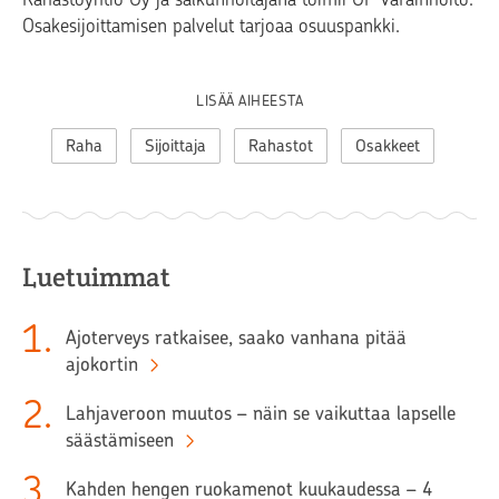
Osakesijoittamisen palvelut tarjoaa osuuspankki.
LISÄÄ AIHEESTA
Raha
Sijoittaja
Rahastot
Osakkeet
Luetuimmat
1
.
Ajoterveys ratkaisee, saako vanhana pitää
ajokortin
2
.
Lahjaveroon muutos – näin se vaikuttaa lapselle
säästämiseen
3
.
Kahden hengen ruokamenot kuukaudessa – 4