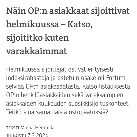
Näin OP:n asiakkaat sijoittivat
helmikuussa – Katso,
sijoititko kuten
varakkaimmat
Helmikuussa sijoittajat ostivat erityisesti
indeksirahastoja ja ostetuin osake oli Fortum,
selviää OP:n asiakasdatasta. Katso listauksesta
OP:n henkilöasiakkaiden sekä varakkaimpien
asiakkaiden kuukauden suosikkisijoituskohteet.
Teitkö sinä samanlaisia ostopäätöksiä?
Minna Hemmilä
TEKSTI
7.3.2024
JULKAISTU