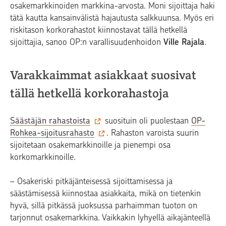
osakemarkkinoiden markkina-arvosta. Moni sijoittaja haki
tätä kautta kansainvälistä hajautusta salkkuunsa. Myös eri
riskitason korkorahastot kiinnostavat tällä hetkellä
sijoittajia, sanoo OP:n varallisuudenhoidon
Ville Rajala
.
Varakkaimmat asiakkaat suosivat
tällä hetkellä korkorahastoja
Säästäjän rahastoista
suosituin oli puolestaan
OP-
Rohkea-sijoitusrahasto
. Rahaston varoista suurin
sijoitetaan osakemarkkinoille ja pienempi osa
korkomarkkinoille.
– Osakeriski pitkäjänteisessä sijoittamisessa ja
säästämisessä kiinnostaa asiakkaita, mikä on tietenkin
hyvä, sillä pitkässä juoksussa parhaimman tuoton on
tarjonnut osakemarkkina. Vaikkakin lyhyellä aikajänteellä