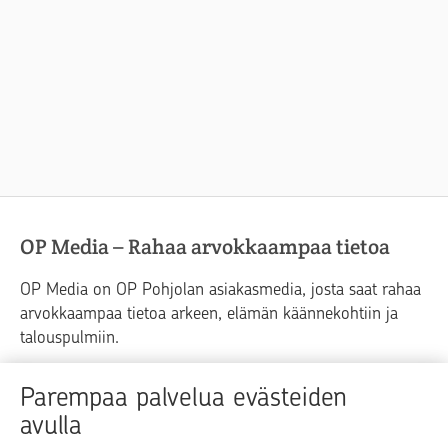
OP Media – Rahaa arvokkaampaa tietoa
OP Media on OP Pohjolan asiakasmedia, josta saat rahaa
arvokkaampaa tietoa arkeen, elämän käännekohtiin ja
talouspulmiin.
Raha
Koti
Elämä
Yrityselämä
Parempaa palvelua evästeiden
avulla
Blogit ja puheenvuorot
Osuuspankit