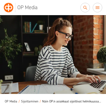
Siirry sisältöön
OP Media
OP Media
/
Sijoittaminen
/
Näin OP:n asiakkaat sijoittivat helmikuussa – Katso, sijoititko kuten varakkaimmat