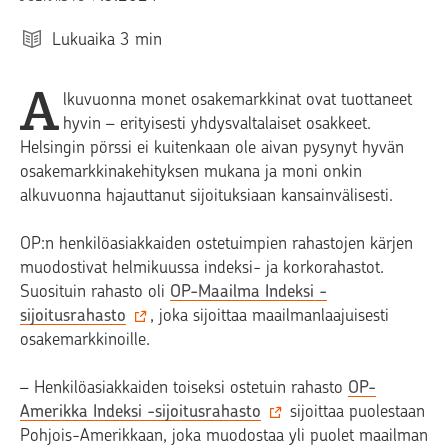
Lukuaika
3
min
A
lkuvuonna monet osakemarkkinat ovat tuottaneet
hyvin – erityisesti yhdysvaltalaiset osakkeet.
Helsingin pörssi ei kuitenkaan ole aivan pysynyt hyvän
osakemarkkinakehityksen mukana ja moni onkin
alkuvuonna hajauttanut sijoituksiaan kansainvälisesti.
OP:n henkilöasiakkaiden ostetuimpien rahastojen kärjen
muodostivat helmikuussa indeksi- ja korkorahastot.
Suosituin rahasto oli
OP-Maailma Indeksi -
sijoitusrahasto
, joka sijoittaa maailmanlaajuisesti
osakemarkkinoille.
– Henkilöasiakkaiden toiseksi ostetuin rahasto
OP-
Amerikka Indeksi -sijoitusrahasto
sijoittaa puolestaan
Pohjois-Amerikkaan, joka muodostaa yli puolet maailman