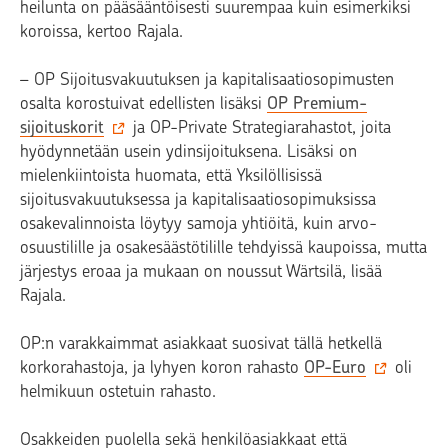
heilunta on pääsääntöisesti suurempaa kuin esimerkiksi
koroissa, kertoo Rajala.
– OP Sijoitusvakuutuksen ja kapitalisaatiosopimusten
osalta korostuivat edellisten lisäksi
OP Premium-
sijoituskorit
ja OP-Private Strategiarahastot, joita
hyödynnetään usein ydinsijoituksena. Lisäksi on
mielenkiintoista huomata, että Yksilöllisissä
sijoitusvakuutuksessa ja kapitalisaatiosopimuksissa
osakevalinnoista löytyy samoja yhtiöitä, kuin arvo-
osuustilille ja osakesäästötilille tehdyissä kaupoissa, mutta
järjestys eroaa ja mukaan on noussut Wärtsilä, lisää
Rajala.
OP:n varakkaimmat asiakkaat suosivat tällä hetkellä
korkorahastoja, ja lyhyen koron rahasto
OP-Euro
oli
helmikuun ostetuin rahasto.
Osakkeiden puolella sekä henkilöasiakkaat että