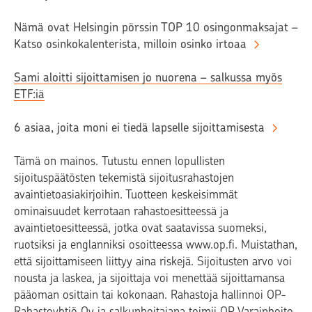
Nämä ovat Helsingin pörssin TOP 10 osingonmaksajat –
Katso osinkokalenterista, milloin osinko irtoaa
Sami aloitti sijoittamisen jo nuorena – salkussa myös
ETF:iä
6 asiaa, joita moni ei tiedä lapselle sijoittamisesta
Tämä on mainos.
Tutustu ennen lopullisten
sijoituspäätösten tekemistä sijoitusrahastojen
avaintietoasiakirjoihin. Tuotteen keskeisimmät
ominaisuudet kerrotaan rahastoesitteessä ja
avaintietoesitteessä, jotka ovat saatavissa suomeksi,
ruotsiksi ja englanniksi osoitteessa www.op.fi. Muistathan,
että sijoittamiseen liittyy aina riskejä. Sijoitusten arvo voi
nousta ja laskea, ja sijoittaja voi menettää sijoittamansa
pääoman osittain tai kokonaan. Rahastoja hallinnoi OP-
Rahastoyhtiö Oy ja salkunhoitajana toimii OP Varainhoito.