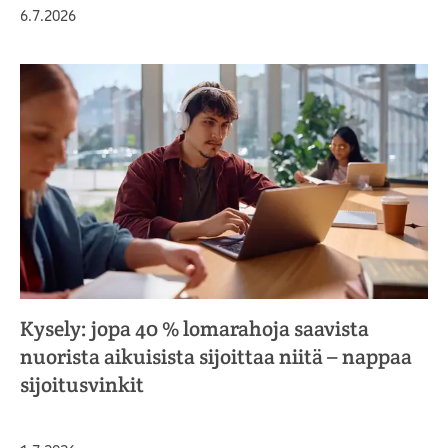
Julkaistu
6.7.2026
Kysely: jopa 40 % lomarahoja saavista
nuorista aikuisista sijoittaa niitä – nappaa
sijoitusvinkit