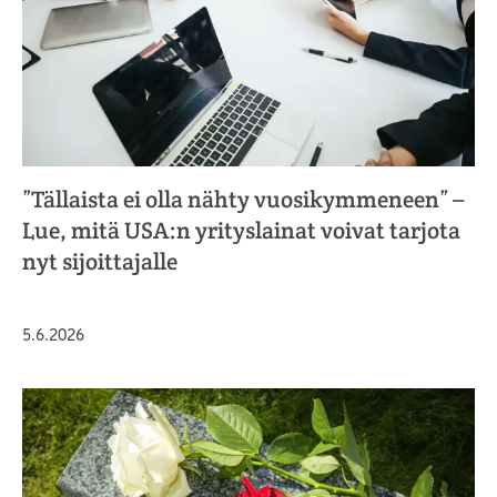
”Tällaista ei olla nähty vuosikymmeneen” –
Lue, mitä USA:n yrityslainat voivat tarjota
nyt sijoittajalle
Julkaistu
5.6.2026