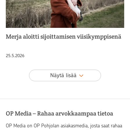
Merja aloitti sijoittamisen viisikymppisenä
Julkaistu
25.5.2026
Näytä lisää
OP Media – Rahaa arvokkaampaa tietoa
OP Media on OP Pohjolan asiakasmedia, josta saat rahaa