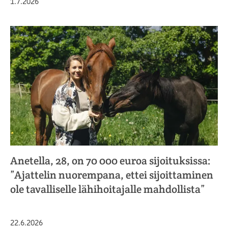
Julkaistu
1.7.2026
Anetella, 28, on 70 000 euroa sijoituksissa:
”Ajattelin nuorempana, ettei sijoittaminen
ole tavalliselle lähihoitajalle mahdollista”
Julkaistu
22.6.2026