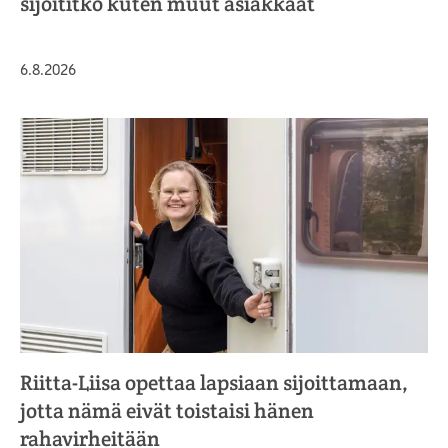
sijoititko kuten muut asiakkaat
Julkaistu
6.8.2026
Riitta-Liisa opettaa lapsiaan sijoittamaan,
jotta nämä eivät toistaisi hänen
rahavirheitään