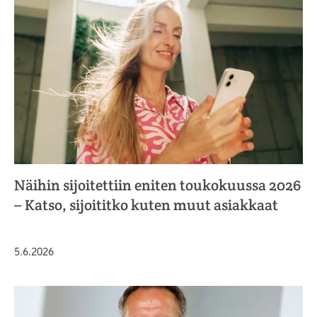
Näihin sijoitettiin eniten toukokuussa 2026
– Katso, sijoititko kuten muut asiakkaat
Julkaistu
5.6.2026