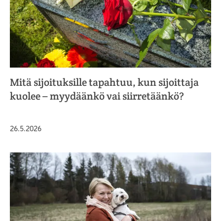
Mitä sijoituksille tapahtuu, kun sijoittaja
kuolee – myydäänkö vai siirretäänkö?
Julkaistu
26.5.2026