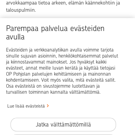
arvokkaampaa tietoa arkeen, elämän käännekohtiin ja
talouspulmiin.
Raha
Koti
Elämä
Yrityselämä
Parempaa palvelua evästeiden
avulla
Blogit ja puheenvuorot
Osuuspankit
Evästeiden ja verkkoanalytiikan avulla voimme tarjota
sinulle sujuvan asioinnin, henkilökohtaisemmat palvelut
Op.fi
OP Koti
Pohjola Vahinkoapu
ja kiinnostavammat mainokset. Jos hyväksyt kaikki
evästeet, annat meille luvan kerätä ja käyttää tietojasi
Facebook
X
LinkedIn
Instagram
OP Pohjolan palvelujen kehittämiseen ja mainonnan
kohdentamiseen. Voit myös valita, mitä evästeitä sallit.
Osa evästeistä on sivustojemme luotettavan ja
turvallisen toiminnan kannalta välttämättömiä.
© OP Pohjola
Lue lisää evästeistä
Info
Käyttöehdot
Jatka välttämättömillä
Saavutettavuusseloste