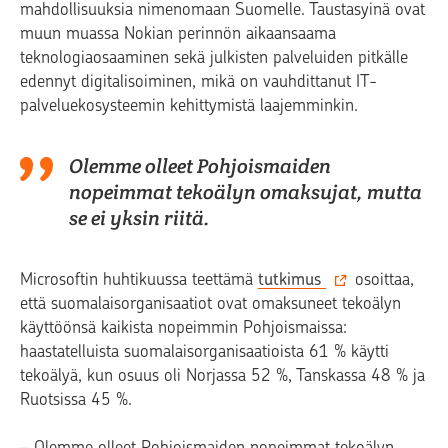
mahdollisuuksia nimenomaan Suomelle. Taustasyinä ovat
muun muassa Nokian perinnön aikaansaama
teknologiaosaaminen sekä julkisten palveluiden pitkälle
edennyt digitalisoiminen, mikä on vauhdittanut IT-
palveluekosysteemin kehittymistä laajemminkin.
Olemme olleet Pohjoismaiden
nopeimmat tekoälyn omaksujat, mutta
se ei yksin riitä.
Microsoftin huhtikuussa teettämä
tutkimus
osoittaa,
että suomalaisorganisaatiot ovat omaksuneet tekoälyn
käyttöönsä kaikista nopeimmin Pohjoismaissa:
haastatelluista suomalaisorganisaatioista 61 % käytti
tekoälyä, kun osuus oli Norjassa 52 %, Tanskassa 48 % ja
Ruotsissa 45 %.
–
Olemme olleet Pohjoismaiden nopeimmat tekoälyn