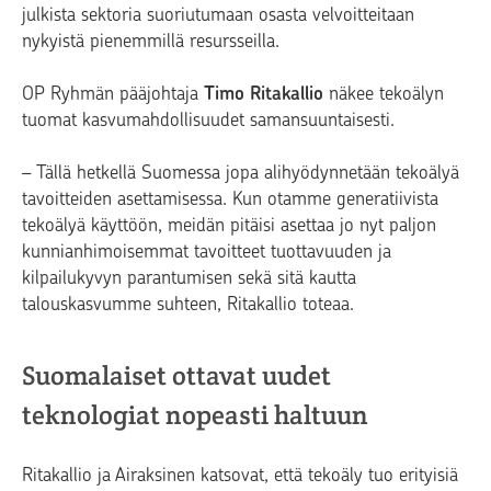
julkista sektoria suoriutumaan osasta velvoitteitaan
nykyistä pienemmillä resursseilla.
OP Ryhmän pääjohtaja
Timo Ritakallio
näkee tekoälyn
tuomat kasvumahdollisuudet samansuuntaisesti.
–
Tällä hetkellä Suomessa jopa alihyödynnetään tekoälyä
tavoitteiden asettamisessa. Kun otamme generatiivista
tekoälyä käyttöön, meidän pitäisi asettaa jo nyt paljon
kunnianhimoisemmat tavoitteet tuottavuuden ja
kilpailukyvyn parantumisen sekä sitä kautta
talouskasvumme suhteen, Ritakallio toteaa.
Suomalaiset ottavat uudet
teknologiat nopeasti haltuun
Ritakallio ja Airaksinen katsovat, että tekoäly tuo erityisiä