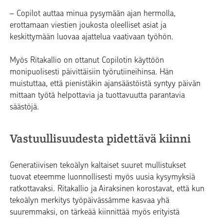
–
Copilot auttaa minua pysymään ajan hermolla,
erottamaan viestien joukosta oleelliset asiat ja
keskittymään luovaa ajattelua vaativaan työhön.
Myös Ritakallio on ottanut Copilotin käyttöön
monipuolisesti päivittäisiin työrutiineihinsa. Hän
muistuttaa, että pienistäkin ajansäästöistä syntyy päivän
mittaan työtä helpottavia ja tuottavuutta parantavia
säästöjä.
Vastuullisuudesta pidettävä kiinni
Generatiivisen tekoälyn kaltaiset suuret mullistukset
tuovat eteemme luonnollisesti myös uusia kysymyksiä
ratkottavaksi. Ritakallio ja Airaksinen korostavat, että kun
tekoälyn merkitys työpäivässämme kasvaa yhä
suuremmaksi, on tärkeää kiinnittää myös erityistä