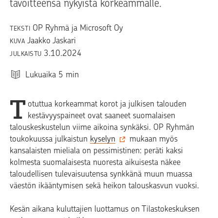
tavoitteensa nykyistä korkeammalle.
OP Ryhmä ja Microsoft Oy
TEKSTI
Jaakko Jaskari
KUVA
3.10.2024
JULKAISTU
Lukuaika
5
min
T
otuttua korkeammat korot ja julkisen talouden
kestävyyspaineet ovat saaneet suomalaisen
talouskeskustelun viime aikoina synkäksi. OP Ryhmän
toukokuussa julkaistun
kyselyn
mukaan myös
kansalaisten mieliala on pessimistinen: peräti kaksi
kolmesta suomalaisesta nuoresta aikuisesta näkee
taloudellisen tulevaisuutensa synkkänä muun muassa
väestön ikääntymisen sekä heikon talouskasvun vuoksi.
Kesän aikana kuluttajien luottamus on Tilastokeskuksen