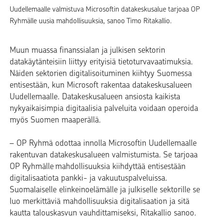
Uudellemaalle valmistuva Microsoftin datakeskusalue tarjoaa OP
Ryhmälle uusia mahdollisuuksia, sanoo Timo Ritakallio.
Muun muassa finanssialan ja julkisen sektorin
datakäytänteisiin liittyy erityisiä tietoturvavaatimuksia.
Näiden sektorien digitalisoituminen kiihtyy Suomessa
entisestään, kun Microsoft rakentaa datakeskusalueen
Uudellemaalle. Datakeskusalueen ansiosta kaikista
nykyaikaisimpia digitaalisia palveluita voidaan operoida
myös Suomen maaperällä.
–
OP Ryhmä odottaa innolla Microsoftin Uudellemaalle
rakentuvan datakeskusalueen valmistumista. Se tarjoaa
OP Ryhmälle mahdollisuuksia kiihdyttää entisestään
digitalisaatiota pankki- ja vakuutuspalveluissa.
Suomalaiselle elinkeinoelämälle ja julkiselle sektorille se
luo merkittäviä mahdollisuuksia digitalisaation ja sitä
kautta talouskasvun vauhdittamiseksi, Ritakallio sanoo.