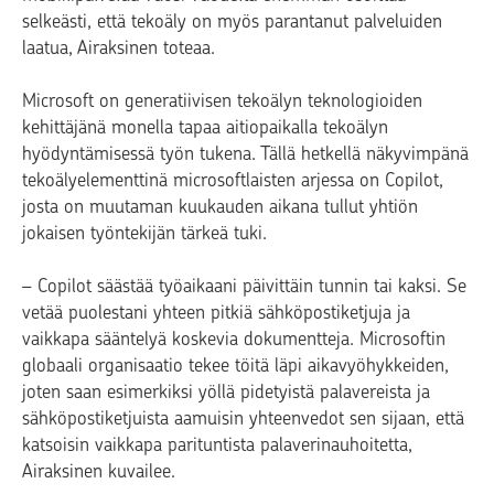
selkeästi, että tekoäly on myös parantanut palveluiden
laatua, Airaksinen toteaa.
Microsoft on generatiivisen tekoälyn teknologioiden
kehittäjänä monella tapaa aitiopaikalla tekoälyn
hyödyntämisessä työn tukena. Tällä hetkellä näkyvimpänä
tekoälyelementtinä microsoftlaisten arjessa on Copilot,
josta on muutaman kuukauden aikana tullut yhtiön
jokaisen työntekijän tärkeä tuki.
–
Copilot säästää työaikaani päivittäin tunnin tai kaksi. Se
vetää puolestani yhteen pitkiä sähköpostiketjuja ja
vaikkapa sääntelyä koskevia dokumentteja. Microsoftin
globaali organisaatio tekee töitä läpi aikavyöhykkeiden,
joten saan esimerkiksi yöllä pidetyistä palavereista ja
sähköpostiketjuista aamuisin yhteenvedot sen sijaan, että
katsoisin vaikkapa parituntista palaverinauhoitetta,
Airaksinen kuvailee.