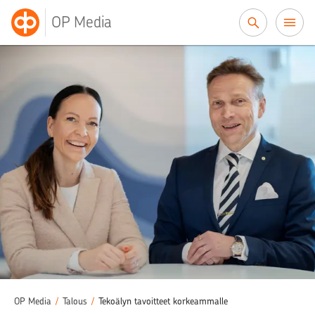
Siirry sisältöön
OP Media
OP Media
/
Talous
/
Tekoälyn tavoitteet korkeammalle