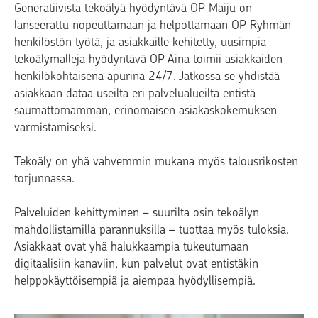
Generatiivista tekoälyä hyödyntävä OP Maiju on
lanseerattu nopeuttamaan ja helpottamaan OP Ryhmän
henkilöstön työtä, ja asiakkaille kehitetty, uusimpia
tekoälymalleja hyödyntävä OP Aina toimii asiakkaiden
henkilökohtaisena apurina 24/7. Jatkossa se yhdistää
asiakkaan dataa useilta eri palvelualueilta entistä
saumattomamman, erinomaisen asiakaskokemuksen
varmistamiseksi.
Tekoäly on yhä vahvemmin mukana myös talousrikosten
torjunnassa.
Palveluiden kehittyminen – suurilta osin tekoälyn
mahdollistamilla parannuksilla – tuottaa myös tuloksia.
Asiakkaat ovat yhä halukkaampia tukeutumaan
digitaalisiin kanaviin, kun palvelut ovat entistäkin
helppokäyttöisempiä ja aiempaa hyödyllisempiä.