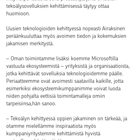
tekoälysovelluksien kehittämisessä täytyy ottaa
huomioon.
Uusien teknologioiden kehittyessä nopeasti Airaksinen
peräänkuuluttaa myös avoimen tiedon ja kokemuksien
jakamisen merkitystä.
–
Oman toimintamme lisäksi koemme Microsoftilla
vastuuta ekosysteemistä – yrityksistä ja organisaatioista,
jotka kehittävät sovelluksia teknologioidemme päälle.
Periaatteemme ovat avoimesti saatavilla kaikille, jotta
esimerkiksi ekosysteemikumppanimme voivat luoda
niiden pohjalta eettisiä toimintamalleja omiin
tarpeisiinsa,hän sanoo.
–
Tekoälyn kehittyessä oppien jakaminen on tärkeää, ja
otamme mielellämme inspiraatiota myös
kumppaniyritystemme kehittämistä hyvistä