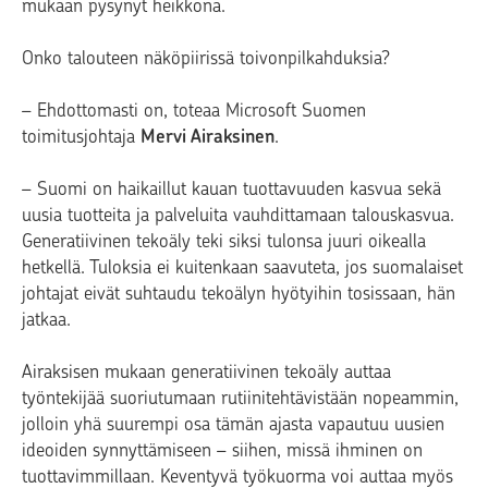
mukaan pysynyt heikkona.
Onko talouteen näköpiirissä toivonpilkahduksia?
–
Ehdottomasti on, toteaa Microsoft Suomen
toimitusjohtaja
Mervi Airaksinen
.
–
Suomi on haikaillut kauan tuottavuuden kasvua sekä
uusia tuotteita ja palveluita vauhdittamaan talouskasvua.
Generatiivinen tekoäly teki siksi tulonsa juuri oikealla
hetkellä. Tuloksia ei kuitenkaan saavuteta, jos suomalaiset
johtajat eivät suhtaudu tekoälyn hyötyihin tosissaan, hän
jatkaa.
Airaksisen mukaan generatiivinen tekoäly auttaa
työntekijää suoriutumaan rutiinitehtävistään nopeammin,
jolloin yhä suurempi osa tämän ajasta vapautuu uusien
ideoiden synnyttämiseen – siihen, missä ihminen on
tuottavimmillaan. Keventyvä työkuorma voi auttaa myös