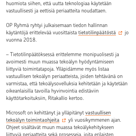
huomiota siihen, että uutta teknologiaa käytetään
vastuullisesti ja eettisiä periaatteita noudattaen.
OP Ryhmä ryhtyi julkaisemaan tiedon hallinnan
käytäntöjä erittelevää vuosittaista
tietotilinpäätöstä
jo
vuonna 2018.
–
Tietotilinpäätöksessä erittelemme monipuolisesti ja
avoimesti muun muassa tekoälyn hyödyntämiseen
liittyviä toimintatapoja. Ylläpidämme myös listaa
vastuullisen tekoälyn periaatteista, joiden tehtävänä on
varmistaa, että tekoälysovelluksia kehitetään ja käytetään
oikeanlaisilla tavoilla hyvinvointia edistäviin
käyttötarkoituksiin, Ritakallio kertoo.
Microsoft on kehittänyt ja ylläpitänyt
vastuullisen
tekoälyn toimintaohjeita
yli vuosikymmenen ajan.
Ohjeet sisältävät muun muassa tekoälykehitykseen
liittyviä periaatteita sekä prosesseja, joita erilaisten