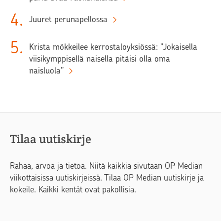
4
.
Juuret perunapellossa
5
.
Krista mökkeilee kerrostaloyksiössä: ”Jokaisella
viisikymppisellä naisella pitäisi olla oma
naisluola”
Tilaa uutiskirje
Rahaa, arvoa ja tietoa. Niitä kaikkia sivutaan OP Median
viikottaisissa uutiskirjeissä. Tilaa OP Median uutiskirje ja
kokeile. Kaikki kentät ovat pakollisia.