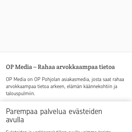
OP Media – Rahaa arvokkaampaa tietoa
OP Media on OP Pohjolan asiakasmedia, josta saat rahaa
arvokkaampaa tietoa arkeen, elämän käännekohtiin ja
talouspulmiin.
Raha
Koti
Elämä
Yrityselämä
Parempaa palvelua evästeiden
avulla
Blogit ja puheenvuorot
Osuuspankit