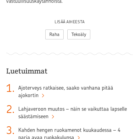
vastuullisuuskäytännöistä.
LISÄÄ AIHEESTA
Raha
Tekoäly
Luetuimmat
1
.
Ajoterveys ratkaisee, saako vanhana pitää
ajokortin
2
.
Lahjaveroon muutos – näin se vaikuttaa lapselle
säästämiseen
3
.
Kahden hengen ruokamenot kuukaudessa – 4
paria avaa ruokakulunsa