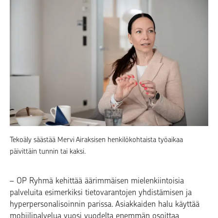
Tekoäly säästää Mervi Airaksisen henkilökohtaista työaikaa
päivittäin tunnin tai kaksi.
–
OP Ryhmä kehittää äärimmäisen mielenkiintoisia
palveluita esimerkiksi tietovarantojen yhdistämisen ja
hyperpersonalisoinnin parissa. Asiakkaiden halu käyttää
mobiilipalvelua vuosi vuodelta enemmän osoittaa