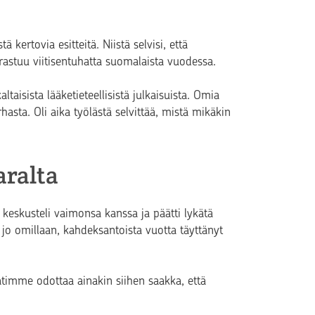
 kertovia esitteitä. Niistä selvisi, että
irastuu viitisentuhatta suomalaista vuodessa.
ltaisista lääketieteellisistä julkaisuista. Omia
sta. Oli aika työlästä selvittää, mistä mikäkin
aralta
keskusteli vaimonsa kanssa ja päätti lykätä
 jo omillaan, kahdeksantoista vuotta täyttänyt
ätimme odottaa ainakin siihen saakka, että