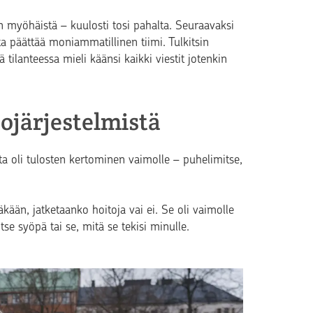
on myöhäistä – kuulosti tosi pahalta. Seuraavaksi
ta päättää moniammatillinen tiimi. Tulkitsin
 tilanteessa mieli käänsi kaikki viestit jotenkin
tojärjestelmistä
 oli tulosten kertominen vaimolle – puhelimitse,
täkään, jatketaanko hoitoja vai ei. Se oli vaimolle
se syöpä tai se, mitä se tekisi minulle.