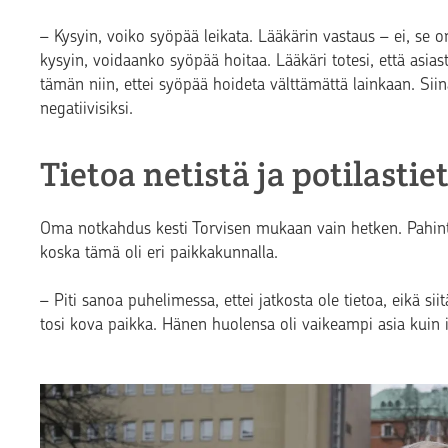
– Kysyin, voiko syöpää leikata. Lääkärin vastaus – ei, se 
kysyin, voidaanko syöpää hoitaa. Lääkäri totesi, että asias
tämän niin, ettei syöpää hoideta välttämättä lainkaan. Siinä
negatiivisiksi.
Tietoa netistä ja potilastie
Oma notkahdus kesti Torvisen mukaan vain hetken. Pahinta
koska tämä oli eri paikkakunnalla.
– Piti sanoa puhelimessa, ettei jatkosta ole tietoa, eikä sii
tosi kova paikka. Hänen huolensa oli vaikeampi asia kuin it