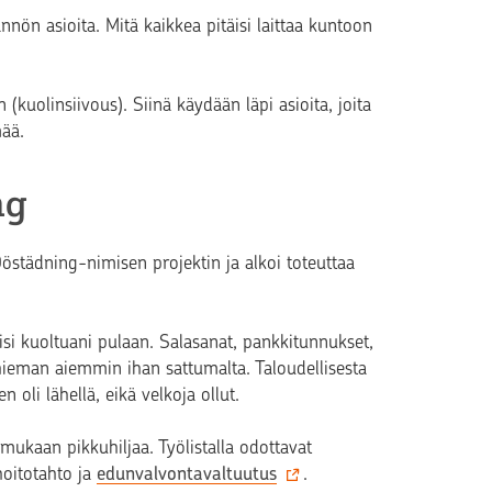
nön asioita. Mitä kaikkea pitäisi laittaa kuntoon
(kuolinsiivous). Siinä käydään läpi asioita, joita
mää.
ng
östädning-nimisen projektin ja alkoi toteuttaa
jäisi kuoltuani pulaan. Salasanat, pankkitunnukset,
ieman aiemmin ihan sattumalta. Taloudellisesta
 oli lähellä, eikä velkoja ollut.
ukaan pikkuhiljaa. Työlistalla odottavat
oitotahto ja
edunvalvontavaltuutus
.