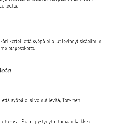
kuukautta.
ri kertoi, että syöpä ei ollut levinnyt sisäelimiin
olme etäpesäkettä.
iota
että syöpä olisi voinut levitä, Torvinen
murto-osa. Pää ei pystynyt ottamaan kaikkea