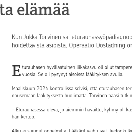
ita elämää
Kun Jukka Torvinen sai eturauhassyöpädiagnoos
hoidettavista asioista. Operaatio Döstädning on
E
turauhasen hyvälaatuinen liikakasvu oli ollut tamper
vuosia. Se oli pysynyt aisoissa lääkityksen avulla.
Maaliskuun 2024 kontrollissa selvisi, että eturauhasen te
nousemaan lääkityksestä huolimatta. Torvinen pääsi tutki
– Eturauhasessa oleva, jo aiemmin havaittu, kyhmy oli kasv
hän kertoo.
Alku ei sujunut ongelmitta. Lääkärit vaihtuivat, tiedonkulk