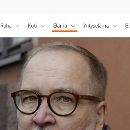
Siirry sisältöön
Raha
Koti
Elämä
Yrityselämä
Bl