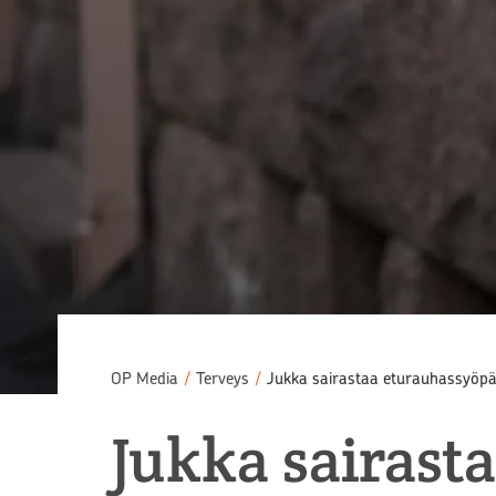
OP Media
/
Terveys
/
Jukka sairastaa eturauhassyöp
Jukka sairast