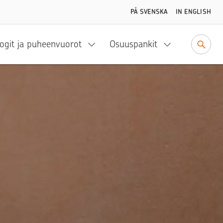
PÅ SVENSKA
IN ENGLISH
ogit ja puheenvuorot
Osuuspankit