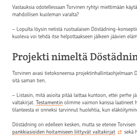
Vastauksia odotellessaan Torvinen ryhtyi miettimään käytän
mahdollisen kuoleman varalta?
– Lopulta löysin netistä ruotsalaisen Döstädning-konseptin 
kuoleva voi tehdä itse helpottaakseen jälkeen jäävien elä
Projekti nimeltä Döstädni
Torvinen avasi tietokoneensa projektinhallintaohjelmaan D
sitä saman tien.
– Listasin, mitä asioita pitää laittaa kuntoon, ettei perhe 
valtakirjat.
Testamentin
olimme vaimon kanssa laatineet h
tilanteesta ei onneksi tarvinnut huolehtia, kun eläköityminen
Döstädning on edelleen kesken, mutta se etenee Torvisen m
pankkiasioiden hoitamiseen liittyvät valtakirjat
sekä h