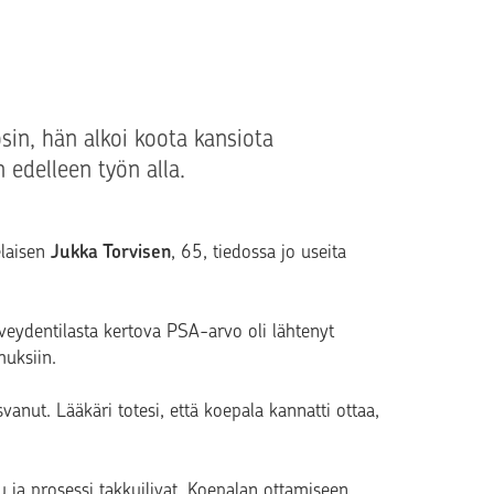
in, hän alkoi koota kansiota
 edelleen työn alla.
elaisen
Jukka Torvisen
, 65, tiedossa jo useita
rveydentilasta kertova PSA-arvo oli lähtenyt
muksiin.
anut. Lääkäri totesi, että koepala kannatti ottaa,
u ja prosessi takkuilivat. Koepalan ottamiseen