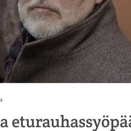
ää
aa eturauhassyöpää