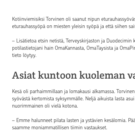
Kotiinviemisiksi Torvinen oli saanut nipun eturauhassyövästä
eturauhassyöpä on miesten yleisin syöpä ja että siihen sa
– Lisätietoa etsin netistä, Terveyskirjaston ja Duodecimin ka
potilastietojani hain OmaKannasta, OmaTaysista ja OmaPirha
tieto löytyy.
Asiat kuntoon kuoleman v
Kesä oli parhaimmillaan ja lomakausi alkamassa. Torvinen 
syövästä kertomista syksymmälle. Neljä aikuista lasta asui
nuorimmainen oli vielä kotona.
– Emme halunneet pilata lasten ja ystävien kesälomia. Pä
saamme moniammatillisen tiimin vastaukset.