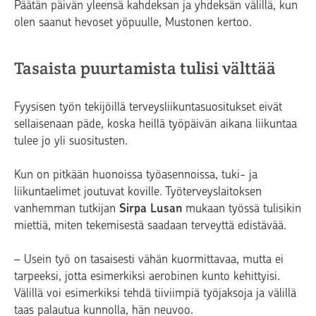
Päätän päivän yleensä kahdeksan ja yhdeksän välillä, kun
olen saanut hevoset yöpuulle, Mustonen kertoo.
Tasaista puurtamista tulisi välttää
Fyysisen työn tekijöillä terveysliikuntasuositukset eivät
sellaisenaan päde, koska heillä työpäivän aikana liikuntaa
tulee jo yli suositusten.
Kun on pitkään huonoissa työasennoissa, tuki- ja
liikuntaelimet joutuvat koville. Työterveyslaitoksen
vanhemman tutkijan
Sirpa Lusan
mukaan työssä tulisikin
miettiä, miten tekemisestä saadaan terveyttä edistävää.
– Usein työ on tasaisesti vähän kuormittavaa, mutta ei
tarpeeksi, jotta esimerkiksi aerobinen kunto kehittyisi.
Välillä voi esimerkiksi tehdä tiiviimpiä työjaksoja ja välillä
taas palautua kunnolla, hän neuvoo.