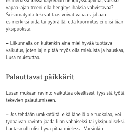
esimerkiksi töissä käytetään hengityssuojainta, voisiko
vapaa-ajan treeni olla hengityslihaksia vahvistavaa?
Seisomatyötä tekevät taas voivat vapaa-ajallaan
esimerkiksi uida tai pyöräillä, että kuormitus ei olisi liian
yksipuolista.
– Liikunnalla on kuitenkin aina mielihyvää tuottava
vaikutus, joten lajin pitää myös olla mieluista ja hauskaa,
Lusa muistuttaa.
Palauttavat päikkärit
Lusan mukaan ravinto vaikuttaa oleellisesti fyysistä työtä
tekevien palautumiseen.
– Jos tehdään urakkatöitä, eikä lähellä ole ruokalaa, voi
työpäivän ravinto jäädä liian vähäiseksi tai yksipuoliseksi.
Lautasmalli olisi hyvä pitää mielessä. Varsinkin