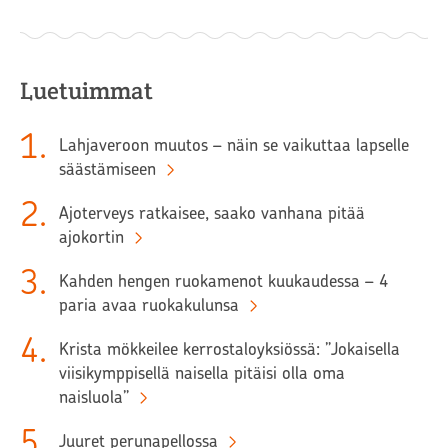
Luetuimmat
1
.
Lahjaveroon muutos – näin se vaikuttaa lapselle
säästämiseen
2
.
Ajoterveys ratkaisee, saako vanhana pitää
ajokortin
3
.
Kahden hengen ruokamenot kuukaudessa – 4
paria avaa ruokakulunsa
4
.
Krista mökkeilee kerrostaloyksiössä: ”Jokaisella
viisikymppisellä naisella pitäisi olla oma
naisluola”
5
.
Juuret perunapellossa