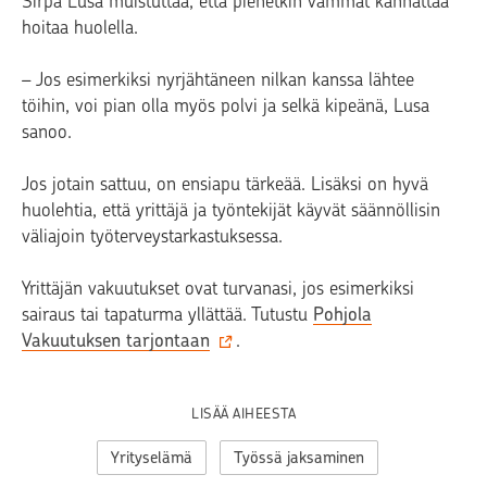
Sirpa Lusa muistuttaa, että pienetkin vammat kannattaa
hoitaa huolella.
– Jos esimerkiksi nyrjähtäneen nilkan kanssa lähtee
töihin, voi pian olla myös polvi ja selkä kipeänä, Lusa
sanoo.
Jos jotain sattuu, on ensiapu tärkeää. Lisäksi on hyvä
huolehtia, että yrittäjä ja työntekijät käyvät säännöllisin
väliajoin työterveystarkastuksessa.
Yrittäjän vakuutukset ovat turvanasi, jos esimerkiksi
sairaus tai tapaturma yllättää. Tutustu
Pohjola
Vakuutuksen tarjontaan
.
LISÄÄ AIHEESTA
Yrityselämä
Työssä jaksaminen