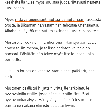
kesähelteillä tulee myös muistaa juoda riittävästi nestettä,
Lusa sanoo.
Myös
riittävä unensaanti auttaa palautumaan
raskaasta
työstä, ja liikunnan harrastaminen tehostaa unensaantia.
Alkoholin käyttöä rentoutumiskeinona Lusa ei suosittele.
Mustoselle ruoka on ”number one”. Hän syö aamupalan
ennen talliin menoa, ja tallissa ehdoton välipala on
banaani. Päivittäin hän tekee myös itse lounaan koko
perheelle.
– Ja kun lounas on vedetty, otan pienet päikkärit, hän
kertoo.
Mustonen osallistui hiljattain yrittäjille tarkoitetulle
hyvinvointikurssille, jossa hänelle tehtiin First Beat -
hyvinvointianalyysi. Hän yllättyi siitä, että testin mukaan
päiväunien aikana elimistö palautui hyvin.