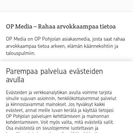
OP Media – Rahaa arvokkaampaa tietoa
OP Media on OP Pohjolan asiakasmedia, josta saat rahaa
arvokkaampaa tietoa arkeen, elämän käännekohtiin ja
talouspulmiin.
Raha
Koti
Elämä
Yrityselämä
Parempaa palvelua evästeiden
avulla
Blogit ja puheenvuorot
Osuuspankit
Evästeiden ja verkkoanalytiikan avulla voimme tarjota
sinulle sujuvan asioinnin, henkilökohtaisemmat palvelut
Op.fi
OP Koti
Pohjola Vahinkoapu
ja kiinnostavammat mainokset. Jos hyväksyt kaikki
evästeet, annat meille luvan kerätä ja käyttää tietojasi
Facebook
X
LinkedIn
Instagram
OP Pohjolan palvelujen kehittämiseen ja mainonnan
kohdentamiseen. Voit myös valita, mitä evästeitä sallit.
Osa evästeistä on sivustojemme luotettavan ja