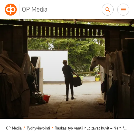
Siirry sisältöön
OP Media
OP Media
/
Työhyvinvointi
/
Raskas työ vaatii huoltavat huvit – Näin fyysistä työtä tekevä yrittäjä pitää huolta työkunnostaan