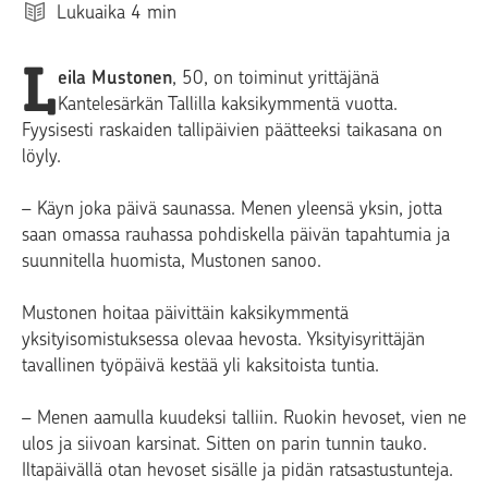
Lukuaika
4
min
L
eila Mustonen
, 50, on toiminut yrittäjänä
Kantelesärkän Tallilla kaksikymmentä vuotta.
Fyysisesti raskaiden tallipäivien päätteeksi taikasana on
löyly.
– Käyn joka päivä saunassa. Menen yleensä yksin, jotta
saan omassa rauhassa pohdiskella päivän tapahtumia ja
suunnitella huomista, Mustonen sanoo.
Mustonen hoitaa päivittäin kaksikymmentä
yksityisomistuksessa olevaa hevosta. Yksityisyrittäjän
tavallinen työpäivä kestää yli kaksitoista tuntia.
– Menen aamulla kuudeksi talliin. Ruokin hevoset, vien ne
ulos ja siivoan karsinat. Sitten on parin tunnin tauko.
Iltapäivällä otan hevoset sisälle ja pidän ratsastustunteja.