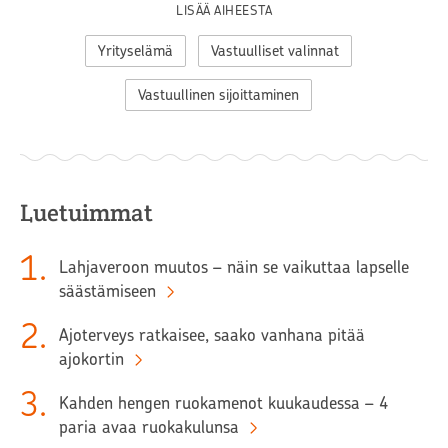
LISÄÄ AIHEESTA
Yrityselämä
Vastuulliset valinnat
Vastuullinen sijoittaminen
Luetuimmat
1
.
Lahjaveroon muutos – näin se vaikuttaa lapselle
säästämiseen
2
.
Ajoterveys ratkaisee, saako vanhana pitää
ajokortin
3
.
Kahden hengen ruokamenot kuukaudessa – 4
paria avaa ruokakulunsa