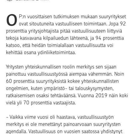
O
P:n vuosittaisen tutkimuksen mukaan suuryritykset
ovat sitoutuneita vastuulliseen toimintaan. Jopa 92
prosenttia yritysjohtajista pitää vastuullisuuteen liittyviä
tekoja kasvavana kilpailuedun lähteenä, ja 94 prosenttia
katsoo, että heidän toimialallaan vastuullisuutta voi
kehittää osana ydinliiketoimintaa.
Yritysten yhteiskunnallisen roolin merkitys sen sijaan
painottuu vastuullisuustyössä aiempaa vähemmän. Noin
60 prosenttia suuryrityksistä kokee yhteiskunnallisten
ongelmien, kuten ympäristö- tai talouskysymysten,
ratkaisemisen osaksi tehtäväänsä. Vuonna 2019 näin koki
vielä yli 70 prosenttia vastaajista.
- Vaikka viime vuosi oli haastava, vastuullisuustyön
merkitys ei ole menettänyt painoarvoaan suuryritysten
agendalla. Vastuullisuus on vuosien saatossa yhdistynyt