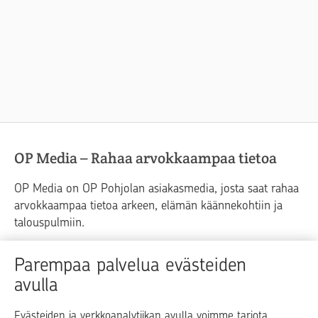
OP Media – Rahaa arvokkaampaa tietoa
OP Media on OP Pohjolan asiakasmedia, josta saat rahaa
arvokkaampaa tietoa arkeen, elämän käännekohtiin ja
talouspulmiin.
Raha
Koti
Elämä
Yrityselämä
Parempaa palvelua evästeiden
avulla
Blogit ja puheenvuorot
Osuuspankit
Evästeiden ja verkkoanalytiikan avulla voimme tarjota