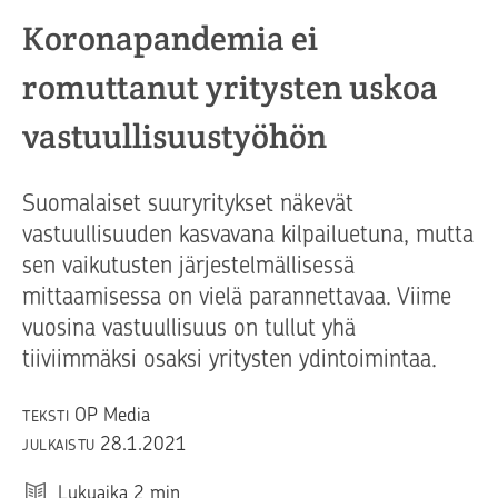
Koronapandemia ei
romuttanut yritysten uskoa
vastuullisuustyöhön
Suomalaiset suuryritykset näkevät
vastuullisuuden kasvavana kilpailuetuna, mutta
sen vaikutusten järjestelmällisessä
mittaamisessa on vielä parannettavaa. Viime
vuosina vastuullisuus on tullut yhä
tiiviimmäksi osaksi yritysten ydintoimintaa.
OP Media
TEKSTI
28.1.2021
JULKAISTU
Lukuaika
2
min