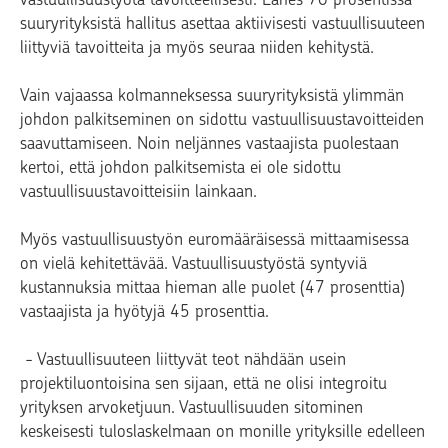
suuryrityksistä hallitus asettaa aktiivisesti vastuullisuuteen
liittyviä tavoitteita ja myös seuraa niiden kehitystä.
Vain vajaassa kolmanneksessa suuryrityksistä ylimmän
johdon palkitseminen on sidottu vastuullisuustavoitteiden
saavuttamiseen. Noin neljännes vastaajista puolestaan
kertoi, että johdon palkitsemista ei ole sidottu
vastuullisuustavoitteisiin lainkaan.
Myös vastuullisuustyön euromääräisessä mittaamisessa
on vielä kehitettävää. Vastuullisuustyöstä syntyviä
kustannuksia mittaa hieman alle puolet (47 prosenttia)
vastaajista ja hyötyjä 45 prosenttia.
- Vastuullisuuteen liittyvät teot nähdään usein
projektiluontoisina sen sijaan, että ne olisi integroitu
yrityksen arvoketjuun. Vastuullisuuden sitominen
keskeisesti tuloslaskelmaan on monille yrityksille edelleen