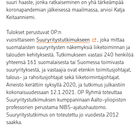
suuri haaste, jonka ratkaiseminen on yhä tärkeämpää
koronapandemian jälkeisessä maailmassa, arvioi Katja
Keitaanniemi.
Tulokset perustuvat OP:n
vuosittaiseen
Suuryritystutkimukseen
, joka mittaa
suomalaisten suuryritysten näkemyksiä liiketoiminnan ja
talouden kehityksestä. Tutkimukseen vastasi 240 henkilöä
yhteensä 161 suomalaisesta tai Suomessa toimivasta
suuryrityksestä, ja vastaajia ovat etenkin toimitusjohtajat,
talous- ja rahoitusjohtajat sekä liiketoimintajohtajat.
Aineisto kerättiin syksyllä 2020, ja tutkimus julkaistiin
kokonaisuudessaan 12.1.2021. OP Ryhmä toteuttaa
Suuryritystutkimuksen kumppaninaan Aalto-yliopiston
professorien perustama NIBS-ajatushautomo.
Suuryritystutkimus on toteutettu jo vuodesta 2012
saakka.