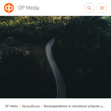
Siirry sisältöön
OP Media
OP Media
/
Vastuullisuus
/
Koronapandemia ei romuttanut yritysten uskoa vastuullisuustyöhön