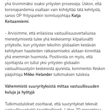
yhä tiiviimmäksi osaksi yritysten prosesseja. Uskon, että
koronapandemia osaltaan vain kiihdyttää tätä kehitystä,
sanoo OP Yrityspankin toimitusjohtaja
Katja
Keitaanniemi
.
- Arvioimme, että erilaisissa vastuullisuusvertailuissa
menestymisestä tulee yhä keskeisempi kilpailuvaltti
yrityksille, kun yritysten tekoihin globaalien kestävän
kehityksen haasteiden ratkaisemiseksi aletaan kiinnittää
yhä enemmän huomiota. Positiivista on myös, että
sijoittajista on tullut yksi yritysten globaalin
vastuullisuustyön keskeisistä ajureista, kommentoi Keskon
pääjohtaja
Mikko Helander
tutkimuksen tuloksia.
Vähemmistö suuryrityksistä mittaa vastuullisuuden
kuluja ja hyötyjä
Tutkimustulokset osoittavat, että suuryritykset tekevät
vastuullisuustyötä tavoitteellisesti. Lähes 70 prosentissa