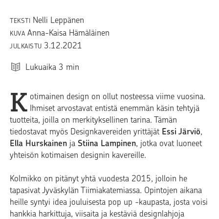
Nelli Leppänen
TEKSTI
Anna-Kaisa Hämäläinen
KUVA
3.12.2021
JULKAISTU
Lukuaika
3
min
K
otimainen design on ollut nosteessa viime vuosina.
Ihmiset arvostavat entistä enemmän käsin tehtyjä
tuotteita, joilla on merkityksellinen tarina. Tämän
tiedostavat myös Designkavereiden yrittäjät
Essi Järviö
,
Ella Hurskainen
ja
Stiina Lampinen
, jotka ovat luoneet
yhteisön kotimaisen designin kavereille.
Kolmikko on pitänyt yhtä vuodesta 2015, jolloin he
tapasivat Jyväskylän Tiimiakatemiassa. Opintojen aikana
heille syntyi idea jouluisesta pop up -kaupasta, josta voisi
hankkia harkittuja, viisaita ja kestäviä designlahjoja