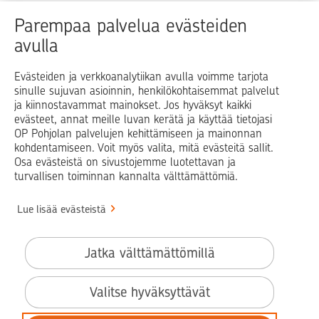
Raha
Koti
Elämä
Yrityselämä
Parempaa palvelua evästeiden
avulla
Blogit ja puheenvuorot
Osuuspankit
Evästeiden ja verkkoanalytiikan avulla voimme tarjota
sinulle sujuvan asioinnin, henkilökohtaisemmat palvelut
Op.fi
OP Koti
Pohjola Vahinkoapu
ja kiinnostavammat mainokset. Jos hyväksyt kaikki
evästeet, annat meille luvan kerätä ja käyttää tietojasi
Facebook
X
LinkedIn
Instagram
OP Pohjolan palvelujen kehittämiseen ja mainonnan
kohdentamiseen. Voit myös valita, mitä evästeitä sallit.
Osa evästeistä on sivustojemme luotettavan ja
turvallisen toiminnan kannalta välttämättömiä.
© OP Pohjola
Lue lisää evästeistä
Info
Käyttöehdot
Jatka välttämättömillä
Saavutettavuusseloste
Evästeiden käyttö
Valitse hyväksyttävät
Tilaa uutiskirje