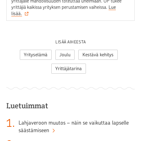
yrittäjälle mahdollisuuden toteuttaa unelmiaan. OP tukee
yrittäjiä kaikissa yrityksen perustamisen vaiheissa.
Lue
lisää.
LISÄÄ AIHEESTA
Yrityselämä
Joulu
Kestävä kehitys
Yrittäjätarina
Luetuimmat
1
.
Lahjaveroon muutos – näin se vaikuttaa lapselle
säästämiseen