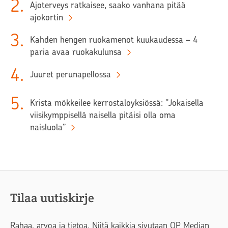
2
.
Ajoterveys ratkaisee, saako vanhana pitää
ajokortin
3
.
Kahden hengen ruokamenot kuukaudessa – 4
paria avaa ruokakulunsa
4
.
Juuret perunapellossa
5
.
Krista mökkeilee kerrostaloyksiössä: ”Jokaisella
viisikymppisellä naisella pitäisi olla oma
naisluola”
Tilaa uutiskirje
Rahaa, arvoa ja tietoa. Niitä kaikkia sivutaan OP Median