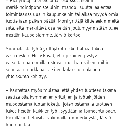
– Pienyrittäjillä ei ole aina resursseja isoihin
markkinointiponnisteluihin, mahdollisuutta laajentaa
toimintaansa uusiin kaupunkeihin tai aikaa myydä omia
tuotteitaan paikan päällä. Moni yrittäjä kiitteleekin meitä
siitä, että merkittävä osa heidän joulumyynnistään tulee
meidän kaupoistamme, Järviö kertoo.
Suomalaista työtä yrittäjäkolmikko haluaa tukea
vastedeskin. He uskovat, että jokainen pystyy
vaikuttamaan omilla ostovalinnoillaan siihen, mihin
suuntaan markkinat ja siten koko suomalainen
yhteiskunta kehittyy.
– Kannattaa myös muistaa, että yhden tuotteen takana
saattaa olla kymmenien yrittäjien ja työtekijöiden
muodostama tuotantoketju, joten ostamalla tuotteen
tukee heidän kaikkien työllisyyttään ja toimeentuloaan.
Pienilläkin tietoisilla valinnoilla on merkitystä, Järviö
huomauttaa.