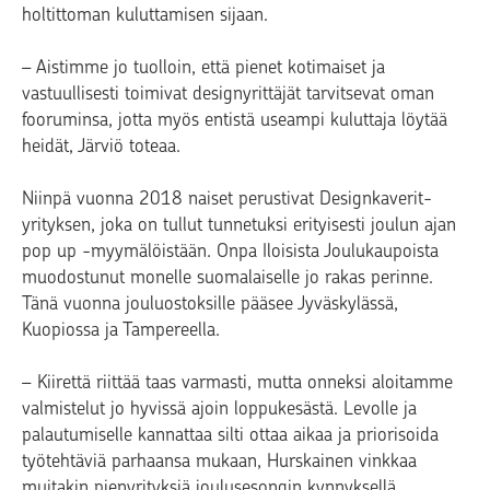
holtittoman kuluttamisen sijaan.
– Aistimme jo tuolloin, että pienet kotimaiset ja
vastuullisesti toimivat designyrittäjät tarvitsevat oman
fooruminsa, jotta myös entistä useampi kuluttaja löytää
heidät, Järviö toteaa.
Niinpä vuonna 2018 naiset perustivat Designkaverit-
yrityksen, joka on tullut tunnetuksi erityisesti joulun ajan
pop up -myymälöistään. Onpa Iloisista Joulukaupoista
muodostunut monelle suomalaiselle jo rakas perinne.
Tänä vuonna jouluostoksille pääsee Jyväskylässä,
Kuopiossa ja Tampereella.
– Kiirettä riittää taas varmasti, mutta onneksi aloitamme
valmistelut jo hyvissä ajoin loppukesästä. Levolle ja
palautumiselle kannattaa silti ottaa aikaa ja priorisoida
työtehtäviä parhaansa mukaan, Hurskainen vinkkaa
muitakin pienyrityksiä joulusesongin kynnyksellä.