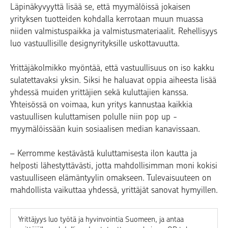
Läpinäkyvyyttä lisää se, että myymälöissä jokaisen
yrityksen tuotteiden kohdalla kerrotaan muun muassa
niiden valmistuspaikka ja valmistusmateriaalit. Rehellisyys
luo vastuullisille designyrityksille uskottavuutta.
Yrittäjäkolmikko myöntää, että vastuullisuus on iso kakku
sulatettavaksi yksin. Siksi he haluavat oppia aiheesta lisää
yhdessä muiden yrittäjien sekä kuluttajien kanssa.
Yhteisössä on voimaa, kun yritys kannustaa kaikkia
vastuullisen kuluttamisen polulle niin pop up -
myymälöissään kuin sosiaalisen median kanavissaan.
– Kerromme kestävästä kuluttamisesta ilon kautta ja
helposti lähestyttävästi, jotta mahdollisimman moni kokisi
vastuulliseen elämäntyylin omakseen. Tulevaisuuteen on
mahdollista vaikuttaa yhdessä, yrittäjät sanovat hymyillen.
Yrittäjyys luo työtä ja hyvinvointia Suomeen, ja antaa