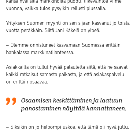
kansainvälisillä markkinoilla pudotti liikevaihtoa viime
vuonna, vaikka tulos pysyikin reilusti plussalla.
Yrityksen Suomen myynti on sen sijaan kasvanut jo toista
vuotta peräkkäin. Siitä Jani Käkelä on ylpeä.
– Olemme onnistuneet kasvamaan Suomessa erittäin
hankalassa markkinatilanteessa.
Asiakkailta on tullut hyvää palautetta siitä, että he saavat
kaikki ratkaisut samasta paikasta, ja että asiakaspalvelu
on erittäin osaavaa.
Osaamisen keskittäminen ja laatuun
panostaminen näyttää kannattaneen.
– Siksikin on jo helpompi uskoa, että tämä oli hyvä juttu.