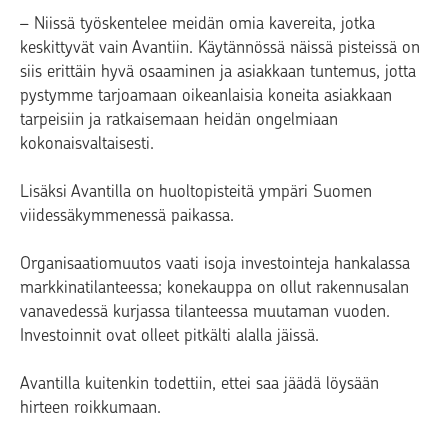
– Niissä työskentelee meidän omia kavereita, jotka
keskittyvät vain Avantiin. Käytännössä näissä pisteissä on
siis erittäin hyvä osaaminen ja asiakkaan tuntemus, jotta
pystymme tarjoamaan oikeanlaisia koneita asiakkaan
tarpeisiin ja ratkaisemaan heidän ongelmiaan
kokonaisvaltaisesti.
Lisäksi Avantilla on huoltopisteitä ympäri Suomen
viidessäkymmenessä paikassa.
Organisaatiomuutos vaati isoja investointeja hankalassa
markkinatilanteessa; konekauppa on ollut rakennusalan
vanavedessä kurjassa tilanteessa muutaman vuoden.
Investoinnit ovat olleet pitkälti alalla jäissä.
Avantilla kuitenkin todettiin, ettei saa jäädä löysään
hirteen roikkumaan.