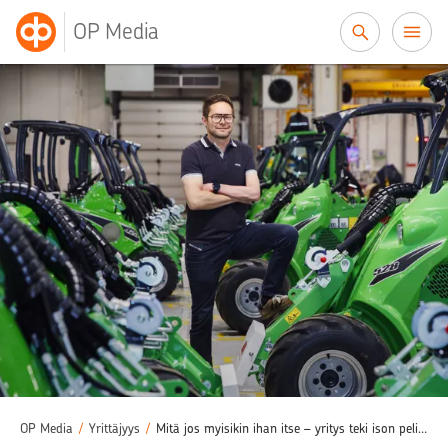
Siirry sisältöön
OP Media
OP Media
/
Yrittäjyys
/
Mitä jos myisikin ihan itse – yritys teki ison peliliikkeen ja kasvaa vahvasti