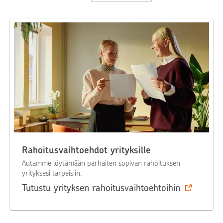
rahoitusjärjestelyjä. Parhaiten niistä pystyy
kertomaan pankin asiantuntija.
Rahoitusvaihtoehdot yrityksille
Autamme löytämään parhaiten sopivan rahoituksen
yrityksesi tarpeisiin.
Tutustu yrityksen rahoitusvaihtoehtoihin