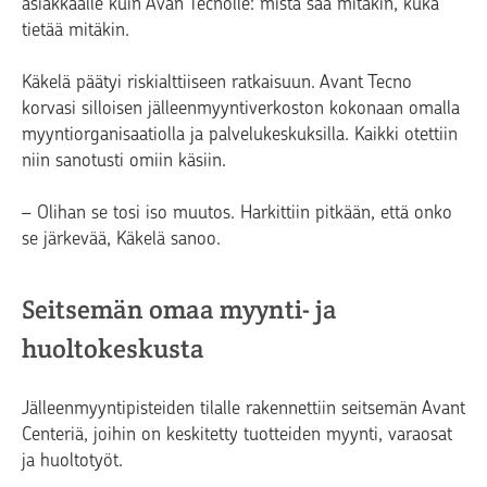
asiakkaalle kuin Avan Tecnolle: mistä saa mitäkin, kuka
tietää mitäkin.
Käkelä päätyi riskialttiiseen ratkaisuun. Avant Tecno
korvasi silloisen jälleenmyyntiverkoston kokonaan omalla
myyntiorganisaatiolla ja palvelukeskuksilla. Kaikki otettiin
niin sanotusti omiin käsiin.
– Olihan se tosi iso muutos. Harkittiin pitkään, että onko
se järkevää, Käkelä sanoo.
Seitsemän omaa myynti- ja
huoltokeskusta
Jälleenmyyntipisteiden tilalle rakennettiin seitsemän Avant
Centeriä, joihin on keskitetty tuotteiden myynti, varaosat
ja huoltotyöt.