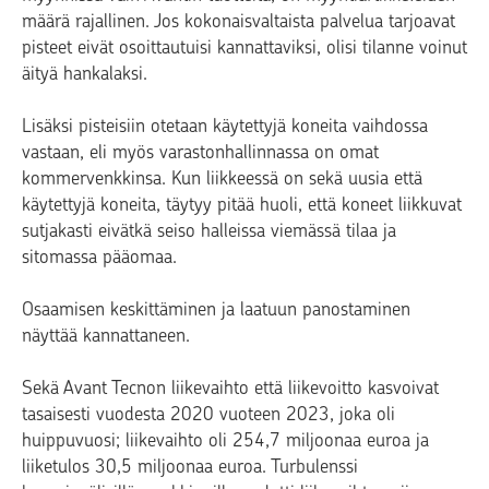
määrä rajallinen. Jos kokonaisvaltaista palvelua tarjoavat
pisteet eivät osoittautuisi kannattaviksi, olisi tilanne voinut
äityä hankalaksi.
Lisäksi pisteisiin otetaan käytettyjä koneita vaihdossa
vastaan, eli myös varastonhallinnassa on omat
kommervenkkinsa. Kun liikkeessä on sekä uusia että
käytettyjä koneita, täytyy pitää huoli, että koneet liikkuvat
sutjakasti eivätkä seiso halleissa viemässä tilaa ja
sitomassa pääomaa.
Osaamisen keskittäminen ja laatuun panostaminen
näyttää kannattaneen.
Sekä Avant Tecnon liikevaihto että liikevoitto kasvoivat
tasaisesti vuodesta 2020 vuoteen 2023, joka oli
huippuvuosi; liikevaihto oli 254,7 miljoonaa euroa ja
liiketulos 30,5 miljoonaa euroa. Turbulenssi