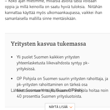
– Koko ajan mietimme, millaisia asioita tästä voidaan
oppia ja millä keinoilla on saatu hyviä tuloksia. Niitähän
kannattaa käyttää myös ulkomaankaupassa, vaikkei ihan
samanlaisella mallilla sinne mentäisikään.
Yritysten kasvua tukemassa
Yli puolet Suomen kaikkien yritysten
yhteenlasketusta liikevaihdosta syntyy pk-
yrityksissä.
OP Pohjola on Suomen suurin yritysten rahoittaja, ja
pk-yritysten rahoittaminen on tärkeä osa
Lähteet: Suomen Yrittäjät, Suomen Pankki
liiketoimintaamme. Kaikkiaan OP Pohjola hoitaa noin
40 prosenttia Suomen yritysluotoista.
Eri vaiheessa oleville yrityksille on tarjolla erilaisia
NÄYTÄ LISÄÄ