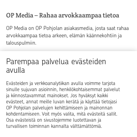
OP Media – Rahaa arvokkaampaa tietoa
OP Media on OP Pohjolan asiakasmedia, josta saat rahaa
arvokkaampaa tietoa arkeen, elämän käännekohtiin ja
talouspulmiin.
Raha
Koti
Elämä
Yrityselämä
Parempaa palvelua evästeiden
avulla
Blogit ja puheenvuorot
Osuuspankit
Evästeiden ja verkkoanalytiikan avulla voimme tarjota
sinulle sujuvan asioinnin, henkilökohtaisemmat palvelut
Op.fi
OP Koti
Pohjola Vahinkoapu
ja kiinnostavammat mainokset. Jos hyväksyt kaikki
evästeet, annat meille luvan kerätä ja käyttää tietojasi
Facebook
X
LinkedIn
Instagram
OP Pohjolan palvelujen kehittämiseen ja mainonnan
kohdentamiseen. Voit myös valita, mitä evästeitä sallit.
Osa evästeistä on sivustojemme luotettavan ja
turvallisen toiminnan kannalta välttämättömiä.
© OP Pohjola