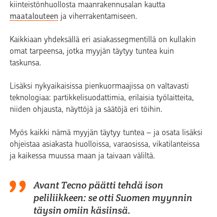
kiinteistönhuollosta maanrakennusalan kautta
maatalouteen
ja viherrakentamiseen.
Kaikkiaan yhdeksällä eri asiakassegmentillä on kullakin
omat tarpeensa, jotka myyjän täytyy tuntea kuin
taskunsa.
Lisäksi nykyaikaisissa pienkuormaajissa on valtavasti
teknologiaa: partikkelisuodattimia, erilaisia työlaitteita,
niiden ohjausta, näyttöjä ja säätöjä eri töihin.
Myös kaikki nämä myyjän täytyy tuntea – ja osata lisäksi
ohjeistaa asiakasta huolloissa, varaosissa, vikatilanteissa
ja kaikessa muussa maan ja taivaan väliltä.
Avant Tecno päätti tehdä ison
peliliikkeen: se otti Suomen myynnin
täysin omiin käsiinsä.