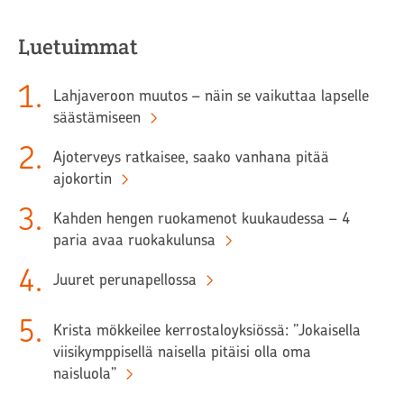
Luetuimmat
1
.
Lahjaveroon muutos – näin se vaikuttaa lapselle
säästämiseen
2
.
Ajoterveys ratkaisee, saako vanhana pitää
ajokortin
3
.
Kahden hengen ruokamenot kuukaudessa – 4
paria avaa ruokakulunsa
4
.
Juuret perunapellossa
5
.
Krista mökkeilee kerrostaloyksiössä: ”Jokaisella
viisikymppisellä naisella pitäisi olla oma
naisluola”