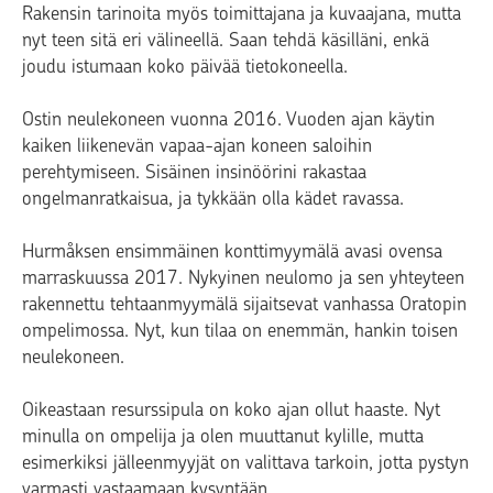
Rakensin tarinoita myös toimittajana ja kuvaajana, mutta
nyt teen sitä eri välineellä. Saan tehdä käsilläni, enkä
joudu istumaan koko päivää tietokoneella.
Ostin neulekoneen vuonna 2016. Vuoden ajan käytin
kaiken liikenevän vapaa-ajan koneen saloihin
perehtymiseen. Sisäinen insinöörini rakastaa
ongelmanratkaisua, ja tykkään olla kädet ravassa.
Hurmåksen ensimmäinen konttimyymälä avasi ovensa
marraskuussa 2017. Nykyinen neulomo ja sen yhteyteen
rakennettu tehtaanmyymälä sijaitsevat vanhassa Oratopin
ompelimossa. Nyt, kun tilaa on enemmän, hankin toisen
neulekoneen.
Oikeastaan resurssipula on koko ajan ollut haaste. Nyt
minulla on ompelija ja olen muuttanut kylille, mutta
esimerkiksi jälleenmyyjät on valittava tarkoin, jotta pystyn
varmasti vastaamaan kysyntään.