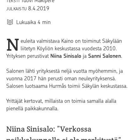
Tuovi Mäkipere
TEKSTI
8.4.2019
JULKAISTU
Lukuaika
4
min
N
euleita valmistava Kaino on toiminut Säkylään
liitetyn Köyliön keskustassa vuodesta 2010.
Yrityksen perustivat
Niina Sinisalo
ja
Sanni Salonen
.
Salonen lähti yrityksestä neljä vuotta myöhemmin, ja
vuonna 2017 hän perusti oman neuleyrityksensä.
Salosen luotsaama Hurmås toimii Säkylän keskustassa.
Yrittäjät kertovat, millaista on toimia samalla alalla
pienellä paikkakunnalla.
Niina Sinisalo: ”Verkossa