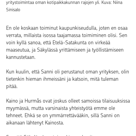
yritystoimintaa oman kotipaikkakunnan rajojen yli. Kuva: Niina
Sinisalo
En ole koskaan toiminut kaupunkiseudulla, joten en osaa
verrata, millaista isossa taajamassa toimiminen olisi. Sen
voin kyllä sanoa, että Etelä-Satakunta on virkeää
maaseutua, ja Säkylässä yrittämiseen ja työllistämiseen
kannustetaan.
Kun kuulin, että Sanni oli perustanut oman yrityksen, olin
tietenkin hieman ihmeissäni ja katsoin, mitä tuleman
pitää.
Kaino ja Hurmås ovat joskus olleet samoissa tilaisuuksissa
myymässä, mutta varsinaista yhteistyötä emme ole
tehneet. Ehkä se on ymmärrettävääkin, sillä Sanni on
aikanaan lähtenyt Kainosta.