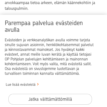
arvokkaampaa tietoa arkeen, elämän käännekohtiin ja
talouspulmiin.
Raha
Koti
Elämä
Yrityselämä
Parempaa palvelua evästeiden
avulla
Blogit ja puheenvuorot
Osuuspankit
Evästeiden ja verkkoanalytiikan avulla voimme tarjota
sinulle sujuvan asioinnin, henkilökohtaisemmat palvelut
Op.fi
OP Koti
Pohjola Vahinkoapu
ja kiinnostavammat mainokset. Jos hyväksyt kaikki
evästeet, annat meille luvan kerätä ja käyttää tietojasi
Facebook
X
LinkedIn
Instagram
OP Pohjolan palvelujen kehittämiseen ja mainonnan
kohdentamiseen. Voit myös valita, mitä evästeitä sallit.
Osa evästeistä on sivustojemme luotettavan ja
turvallisen toiminnan kannalta välttämättömiä.
© OP Pohjola
Lue lisää evästeistä
Info
Käyttöehdot
Jatka välttämättömillä
Saavutettavuusseloste