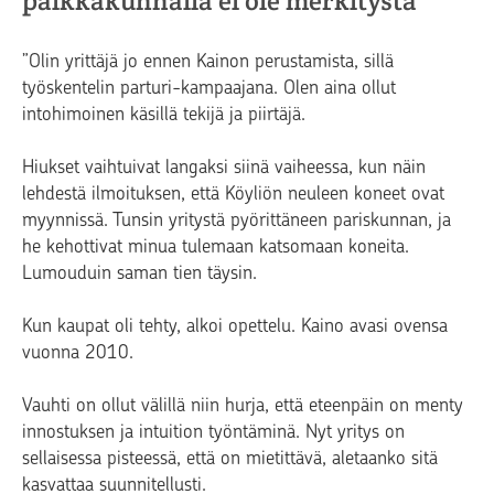
paikkakunnalla ei ole merkitystä”
”Olin yrittäjä jo ennen Kainon perustamista, sillä
työskentelin parturi-kampaajana. Olen aina ollut
intohimoinen käsillä tekijä ja piirtäjä.
Hiukset vaihtuivat langaksi siinä vaiheessa, kun näin
lehdestä ilmoituksen, että Köyliön neuleen koneet ovat
myynnissä. Tunsin yritystä pyörittäneen pariskunnan, ja
he kehottivat minua tulemaan katsomaan koneita.
Lumouduin saman tien täysin.
Kun kaupat oli tehty, alkoi opettelu. Kaino avasi ovensa
vuonna 2010.
Vauhti on ollut välillä niin hurja, että eteenpäin on menty
innostuksen ja intuition työntäminä. Nyt yritys on
sellaisessa pisteessä, että on mietittävä, aletaanko sitä
kasvattaa suunnitellusti.