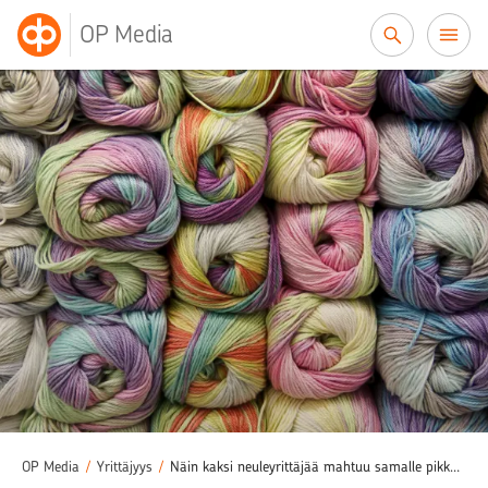
Siirry sisältöön
OP Media
OP Media
/
Yrittäjyys
/
Näin kaksi neuleyrittäjää mahtuu samalle pikkupaikkakunnalle – ”Teemme työtä ja työllistämme saman asian puolesta”