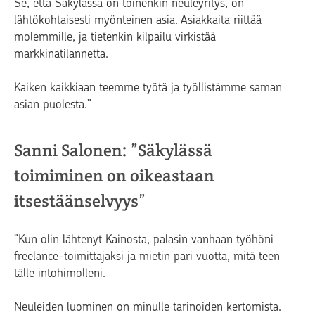
Se, että Säkylässä on toinenkin neuleyritys, on
lähtökohtaisesti myönteinen asia. Asiakkaita riittää
molemmille, ja tietenkin kilpailu virkistää
markkinatilannetta.
Kaiken kaikkiaan teemme työtä ja työllistämme saman
asian puolesta.”
Sanni Salonen: ”Säkylässä
toimiminen on oikeastaan
itsestäänselvyys”
”Kun olin lähtenyt Kainosta, palasin vanhaan työhöni
freelance-toimittajaksi ja mietin pari vuotta, mitä teen
tälle intohimolleni.
Neuleiden luominen on minulle tarinoiden kertomista.