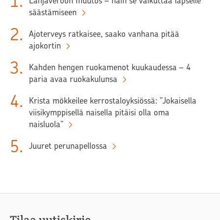
1
.
Lahjaveroon muutos – näin se vaikuttaa lapselle
säästämiseen
2
.
Ajoterveys ratkaisee, saako vanhana pitää
ajokortin
3
.
Kahden hengen ruokamenot kuukaudessa – 4
paria avaa ruokakulunsa
4
.
Krista mökkeilee kerrostaloyksiössä: ”Jokaisella
viisikymppisellä naisella pitäisi olla oma
naisluola”
5
.
Juuret perunapellossa
Tilaa uutiskirje