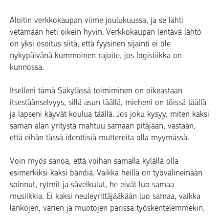
Aloitin verkkokaupan viime joulukuussa, ja se lähti
vetämään heti oikein hyvin. Verkkokaupan lentävä lähtö
on yksi osoitus siitä, että fyysinen sijainti ei ole
nykypäivänä kummoinen rajoite, jos logistiikka on
kunnossa.
Itselleni tämä Säkylässä toimiminen on oikeastaan
itsestäänselvyys, sillä asun täällä, mieheni on töissä täällä
ja lapseni käyvät koulua täällä. Jos joku kysyy, miten kaksi
saman alan yritystä mahtuu samaan pitäjään, vastaan,
että eihän tässä identtisiä muttereita olla myymässä.
Voin myös sanoa, että voihan samalla kylällä olla
esimerkiksi kaksi bändiä. Vaikka heillä on työvälineinään
soinnut, rytmit ja sävelkulut, he eivät luo samaa
musiikkia. Ei kaksi neuleyrittäjääkään luo samaa, vaikka
lankojen, värien ja muotojen parissa työskentelemmekin.