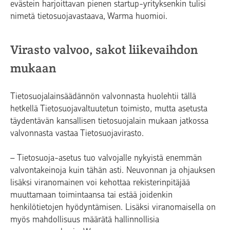
evästein harjoittavan pienen startup-yrityksenkin tulisi
nimetä tietosuojavastaava, Warma huomioi.
Virasto valvoo, sakot liikevaihdon
mukaan
Tietosuojalainsäädännön valvonnasta huolehtii tällä
hetkellä Tietosuojavaltuutetun toimisto, mutta asetusta
täydentävän kansallisen tietosuojalain mukaan jatkossa
valvonnasta vastaa Tietosuojavirasto.
– Tietosuoja-asetus tuo valvojalle nykyistä enemmän
valvontakeinoja kuin tähän asti. Neuvonnan ja ohjauksen
lisäksi viranomainen voi kehottaa rekisterinpitäjää
muuttamaan toimintaansa tai estää joidenkin
henkilötietojen hyödyntämisen. Lisäksi viranomaisella on
myös mahdollisuus määrätä hallinnollisia