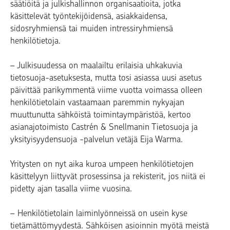
säätiöitä ja julkishallinnon organisaatioita, jotka
käsittelevät työntekijöidensä, asiakkaidensa,
sidosryhmiensä tai muiden intressiryhmiensä
henkilötietoja.
– Julkisuudessa on maalailtu erilaisia uhkakuvia
tietosuoja-asetuksesta, mutta tosi asiassa uusi asetus
päivittää parikymmentä viime vuotta voimassa olleen
henkilötietolain vastaamaan paremmin nykyajan
muuttunutta sähköistä toimintaympäristöä, kertoo
asianajotoimisto Castrén & Snellmanin Tietosuoja ja
yksityisyydensuoja -palvelun vetäjä Eija Warma.
Yritysten on nyt aika kuroa umpeen henkilötietojen
käsittelyyn liittyvät prosessinsa ja rekisterit, jos niitä ei
pidetty ajan tasalla viime vuosina.
– Henkilötietolain laiminlyönneissä on usein kyse
tietämättömyydestä. Sähköisen asioinnin myötä meistä