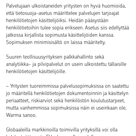
Palvelujaan ulkoistaneiden yritysten on hyvä huomioida,
että tietosuoja-asetus määrittelee palvelujen tarjoajat
henkilötietojen käsittelijöiksi. Heidän pääsystään
henkilötietoihin tulee sopia erikseen. Asetus siis edellyttää
jatkossa kirjallista sopimusta käsittelijöiden kanssa.
Sopimuksen minimisisältö on laissa määritelty.
Suuren teollisuusyrityksen palkkahallinto sekä
analytiikka- ja pilvipalvelut on usein ulkoistettu tällaisille
henkilötietojen käsittelijöille.
– Yritysten tuoreimmissa palvelusopimuksissa on saatettu
jo määritellä henkilötietojen dokumentoinnin ja käsittelyn
periaatteet, riskiarviot sekä henkilöstön koulutustarpeet,
mutta vanhemmissa sopimuksissa näin ei useinkaan ole,
Warma sanoo.
Globaaleilla markkinoilla toimivilla yrityksillä voi olla