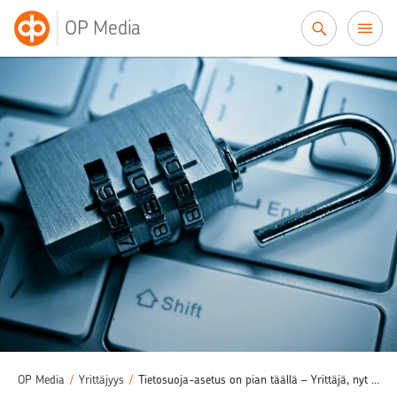
Siirry sisältöön
OP Media
OP Media
/
Yrittäjyys
/
Tietosuoja-asetus on pian täällä – Yrittäjä, nyt viimeistään on ryhtiliikkeen paikka