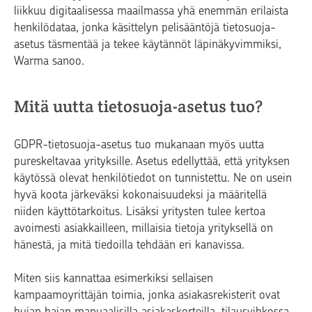
liikkuu digitaalisessa maailmassa yhä enemmän erilaista
henkilödataa, jonka käsittelyn pelisääntöjä tietosuoja-
asetus täsmentää ja tekee käytännöt läpinäkyvimmiksi,
Warma sanoo.
Mitä uutta tietosuoja-asetus tuo?
GDPR-tietosuoja-asetus tuo mukanaan myös uutta
pureskeltavaa yrityksille. Asetus edellyttää, että yrityksen
käytössä olevat henkilötiedot on tunnistettu. Ne on usein
hyvä koota järkeväksi kokonaisuudeksi ja määritellä
niiden käyttötarkoitus. Lisäksi yritysten tulee kertoa
avoimesti asiakkailleen, millaisia tietoja yrityksellä on
hänestä, ja mitä tiedoilla tehdään eri kanavissa.
Miten siis kannattaa esimerkiksi sellaisen
kampaamoyrittäjän toimia, jonka asiakasrekisterit ovat
hujan hajan manuaalisilla asiakaskorteilla, tilausvihkossa