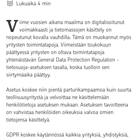
Lukuaika
4
min
V
iime vuosien aikana maailma on digitalisoitunut
voimakkaasti ja tietomassojen käsittely on
nopeutunut kovalla vauhdilla. Tämä on muokannut myös
yritysten toimintatapoja. Viimeistään toukokuun
päättyessä yritysten on oltava toimintatapoja
yhtenäistävän General Data Protection Regulation -
tietosuoja-asetuksen tasalla, koska tuolloin sen
siirtymäaika päättyy.
Asetus koskee niin pientä parturikampaamoa kuin suurta
teollisuusyritystä ja velvoittaa ne käsittelemään
henkilötietoja asetuksen mukaan. Asetuksen tavoitteena
on vahvistaa henkilöiden oikeuksia valvoa omien
tietojensa käsittelyä.
GDPR koskee käytännössä kaikkia yrityksiä, yhdistyksiä,