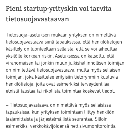
Pieni startup-yrityskin voi tarvita
tietosuojavastaavan
Tietosuoja-asetuksen mukaan yrityksen on nimettävä
tietosuojavastaava siinä tapauksessa, että henkilötietojen
käsittely on luonteeltaan sellaista, että se voi aiheuttaa
yksilölle korkean riskin. Asetuksessa on katsottu, että
viranomaisen tai jonkin muun julkishallinnollisen toimijan
on nimitettävä tietosuojavastaava, mutta myös sellaisen
toimijan, joka käsittelee erityisiin tietoryhmiin kuuluvia
henkilötietoja, joita ovat esimerkiksi terveydentilaa,
etnistä taustaa tai rikollista toimintaa koskevat tiedot.
– Tietosuojavastaava on nimettävä myös sellaisissa
tapauksissa, kun yrityksen toimintaan liittyy henkilön
laajamittaista ja järjestelmällistä seurantaa. Silloin
esimerkiksi verkkokävijöidensä nettisivumonitorointia