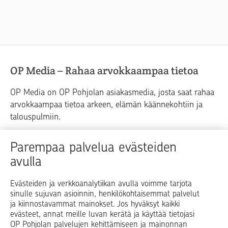
OP Media – Rahaa arvokkaampaa tietoa
OP Media on OP Pohjolan asiakasmedia, josta saat rahaa
arvokkaampaa tietoa arkeen, elämän käännekohtiin ja
talouspulmiin.
Raha
Koti
Elämä
Yrityselämä
Parempaa palvelua evästeiden
avulla
Blogit ja puheenvuorot
Osuuspankit
Evästeiden ja verkkoanalytiikan avulla voimme tarjota
sinulle sujuvan asioinnin, henkilökohtaisemmat palvelut
Op.fi
OP Koti
Pohjola Vahinkoapu
ja kiinnostavammat mainokset. Jos hyväksyt kaikki
evästeet, annat meille luvan kerätä ja käyttää tietojasi
Facebook
X
LinkedIn
Instagram
OP Pohjolan palvelujen kehittämiseen ja mainonnan