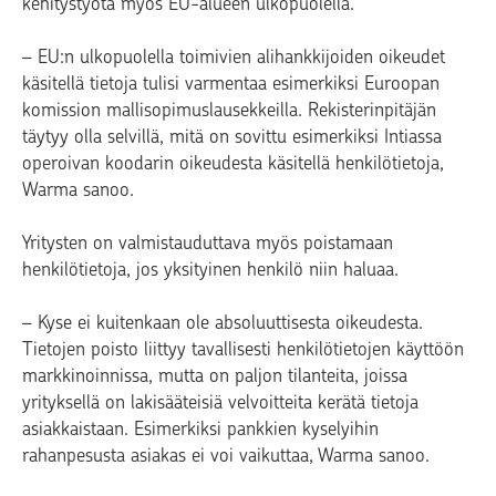
kehitystyötä myös EU-alueen ulkopuolella.
– EU:n ulkopuolella toimivien alihankkijoiden oikeudet
käsitellä tietoja tulisi varmentaa esimerkiksi Euroopan
komission mallisopimuslausekkeilla. Rekisterinpitäjän
täytyy olla selvillä, mitä on sovittu esimerkiksi Intiassa
operoivan koodarin oikeudesta käsitellä henkilötietoja,
Warma sanoo.
Yritysten on valmistauduttava myös poistamaan
henkilötietoja, jos yksityinen henkilö niin haluaa.
– Kyse ei kuitenkaan ole absoluuttisesta oikeudesta.
Tietojen poisto liittyy tavallisesti henkilötietojen käyttöön
markkinoinnissa, mutta on paljon tilanteita, joissa
yrityksellä on lakisääteisiä velvoitteita kerätä tietoja
asiakkaistaan. Esimerkiksi pankkien kyselyihin
rahanpesusta asiakas ei voi vaikuttaa, Warma sanoo.