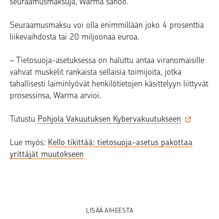
seuraamusmaksuja, Warma sanoo.
Seuraamusmaksu voi olla enimmillään joko 4 prosenttia
liikevaihdosta tai 20 miljoonaa euroa.
– Tietosuoja-asetuksessa on haluttu antaa viranomaisille
vahvat muskelit rankaista sellaisia toimijoita, jotka
tahallisesti laiminlyövät henkilötietojen käsittelyyn liittyvät
prosessinsa, Warma arvioi.
Tutustu
Pohjola Vakuutuksen Kybervakuutukseen
Lue myös:
Kello tikittää: tietosuoja-asetus pakottaa
yrittäjät muutokseen
LISÄÄ AIHEESTA