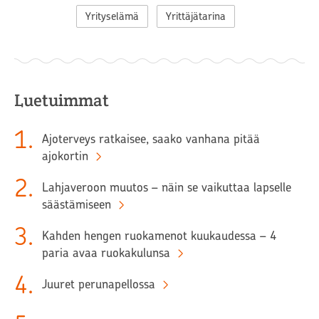
Yrityselämä
Yrittäjätarina
Luetuimmat
1
.
Ajoterveys ratkaisee, saako vanhana pitää
ajokortin
2
.
Lahjaveroon muutos – näin se vaikuttaa lapselle
säästämiseen
3
.
Kahden hengen ruokamenot kuukaudessa – 4
paria avaa ruokakulunsa
4
.
Juuret perunapellossa