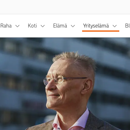
Siirry sisältöön
Raha
Koti
Elämä
Yrityselämä
Bl