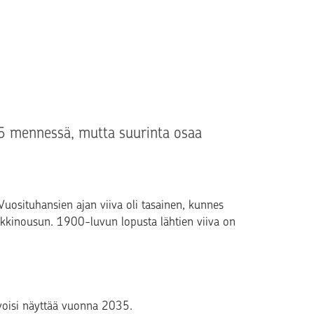
5 mennessä, mutta suurinta osaa
uosituhansien ajan viiva oli tasainen, kunnes
 äkkinousun. 1900-luvun lopusta lähtien viiva on
 voisi näyttää vuonna 2035.