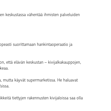
inen keskustassa vähentää ihmisten palveluiden
opeasti suorittamaan hankintaoperaatio ja
n, että elävän keskustan – kivijalkakauppojen,
ikeaa.
ja, mutta käyvät supermarketissa. He haluavat
sissa.
iikkeitä tiettyjen rakennusten kivijaloissa saa olla