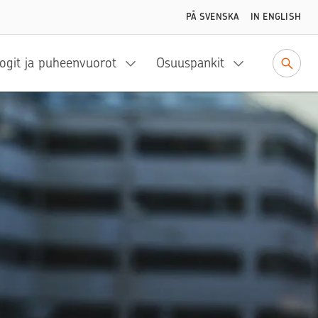
PÅ SVENSKA
IN ENGLISH
ogit ja puheenvuorot
Osuuspankit