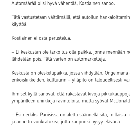
Automäärää olisi hyvä vähentää, Kostiainen sanoo.
Tätä vastustetaan väittämällä, että autoilun hankaloittam
käyttöä.
Kostiainen ei osta perustelua.
– Ei keskustan ole tarkoitus olla paikka, jonne mennään n
lähdetään pois. Tätä varten on automarketteja.
Keskusta on oleskelupaikka, jossa viihdytään. Ongelmana o
erikoisliikkeiden, kulttuurin – ylläpito on taloudellisesti va
Ihmiset kyllä sanovat, että rakastavat kivoja pikkukauppo
ympärilleen uniikkeja ravintoloita, mutta syövät McDonald’
– Esimerkiksi Pariisissa on alettu säännellä sitä, millaisia l
ja annettu vuokratukea, jotta kaupunki pysyy elävänä.