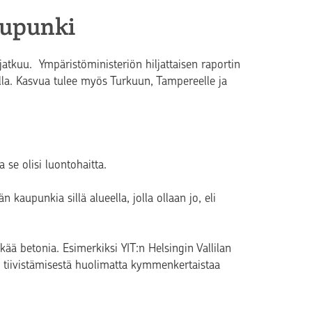
aupunki
uu. Ympäristöministeriön hiljattaisen raportin
a. Kasvua tulee myös Turkuun, Tampereelle ja
 se olisi luontohaitta.
 kaupunkia sillä alueella, jolla ollaan jo, eli
kää betonia. Esimerkiksi YIT:n Helsingin Vallilan
n tiivistämisestä huolimatta kymmenkertaistaa