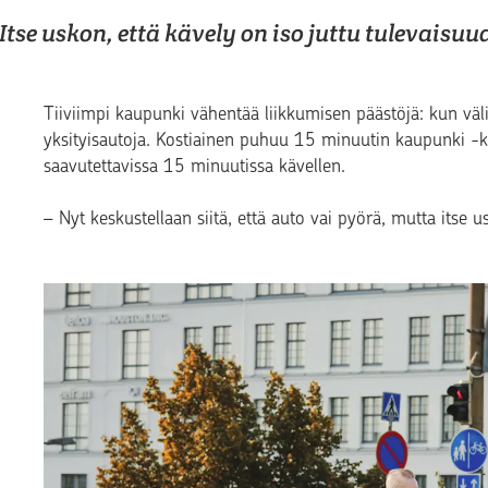
Itse uskon, että kävely on iso juttu tulevaisuu
Tiiviimpi kaupunki vähentää liikkumisen päästöjä: kun välim
yksityisautoja. Kostiainen puhuu 15 minuutin kaupunki -kons
saavutettavissa 15 minuutissa kävellen.
– Nyt keskustellaan siitä, että auto vai pyörä, mutta itse u