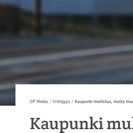
OP Media
/
Yrittäjyys
/
Kaupunki mullistuu, mutta mu
Kaupunki mul