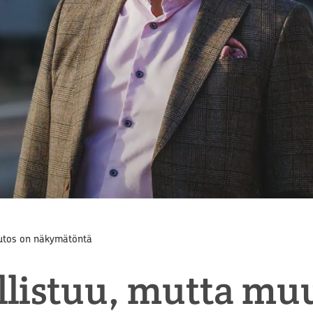
utos on näkymätöntä
listuu, mutta mu