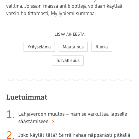
valttina. Joissain maissa antibiootteja voidaan käyttää
varsin holtittomasti, Myllyniemi summaa.
LISÄÄ AIHEESTA
Yrityselämä
Maatalous
Ruoka
Turvallisuus
Luetuimmat
1
.
Lahjaveroon muutos – näin se vaikuttaa lapselle
säästämiseen
2
.
Joko käytät tätä? Siirrä rahaa näppärästi pitkällä