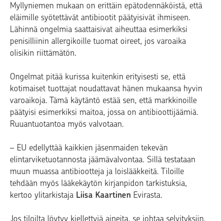
Myllyniemen mukaan on erittäin epätodennäköistä, että
eläimille syötettävät antibiootit päätyisivät ihmiseen.
Lähinnä ongelmia saattaisivat aiheuttaa esimerkiksi
penisilliinin allergikoille tuomat oireet, jos varoaika
olisikin riittämätön.
Ongelmat pitää kurissa kuitenkin erityisesti se, että
kotimaiset tuottajat noudattavat hänen mukaansa hyvin
varoaikoja. Tämä käytäntö estää sen, että markkinoille
päätyisi esimerkiksi maitoa, jossa on antibioottijäämiä.
Ruuantuotantoa myös valvotaan.
– EU edellyttää kaikkien jäsenmaiden tekevän
elintarviketuotannosta jäämävalvontaa. Sillä testataan
muun muassa antibiootteja ja loislääkkeitä. Tiloille
tehdään myös lääkekäytön kirjanpidon tarkistuksia,
kertoo ylitarkistaja
Liisa Kaartinen
Evirasta.
Jos tiloilta löytyy kiellettyjä aineita, se johtaa selvityksiin.