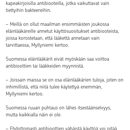
kapeakirjoisilla antibiooteilla, jotka vaikuttavat vain
tiettyihin bakteereihin.
– Meillä on ollut maailman ensimmäisten joukossa
eläinlääkäreille annetut käyttösuositukset antibiooteista,
joissa korostetaan, että lääkettä annetaan vain
tarvittaessa, Myllyniemi kertoo.
Suomessa eläinlääkärit eivät myöskään saa voittoa
antibioottien tai lääkkeiden myynnistä.
– Joissain maissa se on osa eläinlääkärien tuloja, joten on
inhimillistä, että niitä tulee käytettyä enemmän,
Myllyniemi kertoo.
Suomessa ruuan puhtaus on lähes itsestäänselvyys,
mutta kaikkialla näin ei ole.
– Ehdottomasti antibioottien vähäistä käyttöä voi pitää