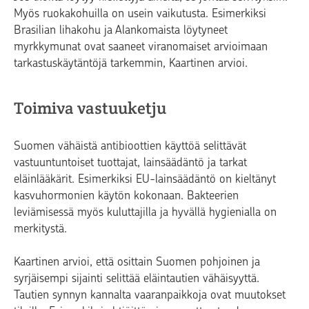
Myös ruokakohuilla on usein vaikutusta. Esimerkiksi
Brasilian lihakohu ja Alankomaista löytyneet
myrkkymunat ovat saaneet viranomaiset arvioimaan
tarkastuskäytäntöjä tarkemmin, Kaartinen arvioi.
Toimiva vastuuketju
Suomen vähäistä antibioottien käyttöä selittävät
vastuuntuntoiset tuottajat, lainsäädäntö ja tarkat
eläinlääkärit. Esimerkiksi EU-lainsäädäntö on kieltänyt
kasvuhormonien käytön kokonaan. Bakteerien
leviämisessä myös kuluttajilla ja hyvällä hygienialla on
merkitystä.
Kaartinen arvioi, että osittain Suomen pohjoinen ja
syrjäisempi sijainti selittää eläintautien vähäisyyttä.
Tautien synnyn kannalta vaaranpaikkoja ovat muutokset