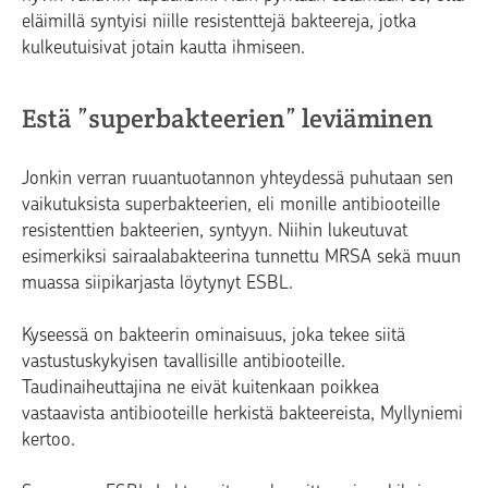
eläimillä syntyisi niille resistenttejä bakteereja, jotka
kulkeutuisivat jotain kautta ihmiseen.
Estä ”superbakteerien” leviäminen
Jonkin verran ruuantuotannon yhteydessä puhutaan sen
vaikutuksista superbakteerien, eli monille antibiooteille
resistenttien bakteerien, syntyyn. Niihin lukeutuvat
esimerkiksi sairaalabakteerina tunnettu MRSA sekä muun
muassa siipikarjasta löytynyt ESBL.
Kyseessä on bakteerin ominaisuus, joka tekee siitä
vastustuskykyisen tavallisille antibiooteille.
Taudinaiheuttajina ne eivät kuitenkaan poikkea
vastaavista antibiooteille herkistä bakteereista, Myllyniemi
kertoo.