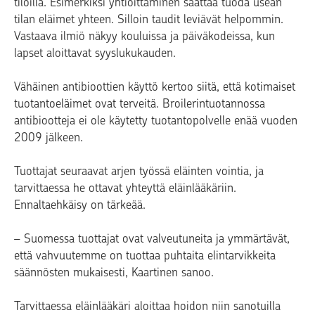
tiloilla. Esimerkiksi yhtiöittäminen saattaa tuoda usean
tilan eläimet yhteen. Silloin taudit leviävät helpommin.
Vastaava ilmiö näkyy kouluissa ja päiväkodeissa, kun
lapset aloittavat syyslukukauden.
Vähäinen antibioottien käyttö kertoo siitä, että kotimaiset
tuotantoeläimet ovat terveitä. Broilerintuotannossa
antibiootteja ei ole käytetty tuotantopolvelle enää vuoden
2009 jälkeen.
Tuottajat seuraavat arjen työssä eläinten vointia, ja
tarvittaessa he ottavat yhteyttä eläinlääkäriin.
Ennaltaehkäisy on tärkeää.
– Suomessa tuottajat ovat valveutuneita ja ymmärtävät,
että vahvuutemme on tuottaa puhtaita elintarvikkeita
säännösten mukaisesti, Kaartinen sanoo.
Tarvittaessa eläinlääkäri aloittaa hoidon niin sanotuilla