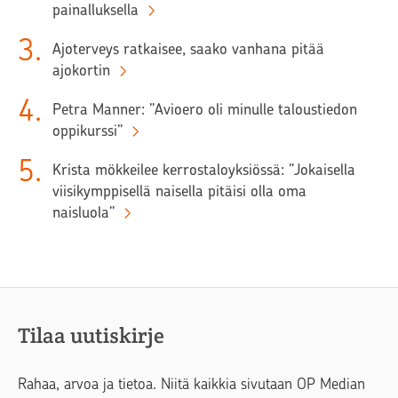
painalluksella
3
.
Ajoterveys ratkaisee, saako vanhana pitää
ajokortin
4
.
Petra Manner: ”Avioero oli minulle taloustiedon
oppikurssi”
5
.
Krista mökkeilee kerrostaloyksiössä: ”Jokaisella
viisikymppisellä naisella pitäisi olla oma
naisluola”
Tilaa uutiskirje
Rahaa, arvoa ja tietoa. Niitä kaikkia sivutaan OP Median