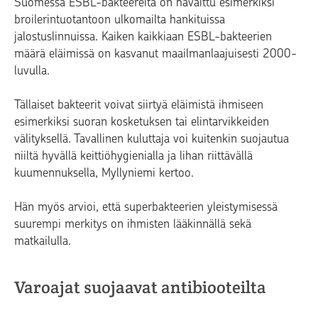
Suomessa ESBL-bakteereita on havaittu esimerkiksi
broilerintuotantoon ulkomailta hankituissa
jalostuslinnuissa. Kaiken kaikkiaan ESBL-bakteerien
määrä eläimissä on kasvanut maailmanlaajuisesti 2000-
luvulla.
Tällaiset bakteerit voivat siirtyä eläimistä ihmiseen
esimerkiksi suoran kosketuksen tai elintarvikkeiden
välityksellä. Tavallinen kuluttaja voi kuitenkin suojautua
niiltä hyvällä keittiöhygienialla ja lihan riittävällä
kuumennuksella, Myllyniemi kertoo.
Hän myös arvioi, että superbakteerien yleistymisessä
suurempi merkitys on ihmisten lääkinnällä sekä
matkailulla.
Varoajat suojaavat antibiooteilta