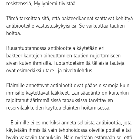
resistenssiä, Myllyniemi tiivistää.
Tämä tarkoittaa sitä, että bakteerikannat saattavat kehittyä
antibiooteille vastustuskykyisiksi. Se vaikeuttaa tautien
hoitoa.
Ruuantuotannossa antibiootteja käytetään eri
bakteerikantojen aiheuttamien tautien nujertamiseen –
aivan kuten ihmisillä. Tuotantoeläimillä tällaisia tauteja
ovat esimerkiksi utare- ja niveltulehdus.
Eläimille annettavat antibiootit ovat pääosin samoja kuin
ihmisille käytettävät lääkkeet. Lainsäädäntö on kuitenkin
rajoittanut äärimmäisissä tapauksissa tarvittavien
reservilääkkeiden käyttöä eläinten hoitamisessa.
– Eläimille ei esimerkiksi anneta sellaista antibioottia, jota
käytetään ihmisillä vain tehohoidossa oleville potilaille tai
hyvin vakaviin tapauksiin. Näin pyritään estämään se, että