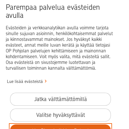
Raha
Koti
Elämä
Yrityselämä
Parempaa palvelua evästeiden
avulla
Blogit ja puheenvuorot
Osuuspankit
Evästeiden ja verkkoanalytiikan avulla voimme tarjota
sinulle sujuvan asioinnin, henkilökohtaisemmat palvelut
Op.fi
OP Koti
Pohjola Vahinkoapu
ja kiinnostavammat mainokset. Jos hyväksyt kaikki
evästeet, annat meille luvan kerätä ja käyttää tietojasi
Facebook
X
LinkedIn
Instagram
OP Pohjolan palvelujen kehittämiseen ja mainonnan
kohdentamiseen. Voit myös valita, mitä evästeitä sallit.
Osa evästeistä on sivustojemme luotettavan ja
turvallisen toiminnan kannalta välttämättömiä.
© OP Pohjola
Lue lisää evästeistä
Info
Käyttöehdot
Jatka välttämättömillä
Saavutettavuusseloste
Evästeiden käyttö
Valitse hyväksyttävät
Tilaa uutiskirje