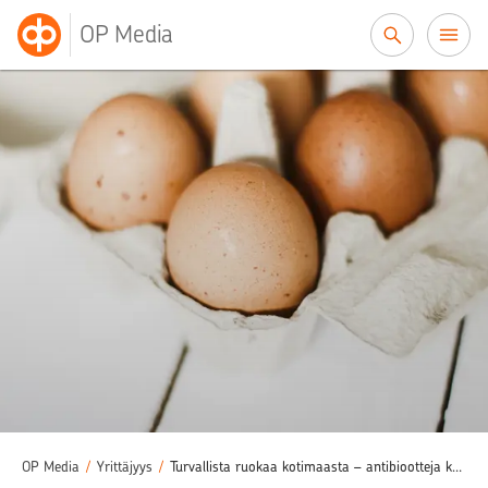
Siirry sisältöön
OP Media
OP Media
/
Yrittäjyys
/
Turvallista ruokaa kotimaasta – antibiootteja käytetään muuta Eurooppaa vähemmän