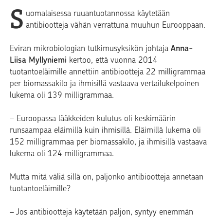
S
uomalaisessa ruuantuotannossa käytetään
antibiootteja vähän verrattuna muuhun Eurooppaan.
Eviran mikrobiologian tutkimusyksikön johtaja
Anna-
Liisa Myllyniemi
kertoo, että vuonna 2014
tuotantoeläimille annettiin antibiootteja 22 milligrammaa
per biomassakilo ja ihmisillä vastaava vertailukelpoinen
lukema oli 139 milligrammaa.
– Euroopassa lääkkeiden kulutus oli keskimäärin
runsaampaa eläimillä kuin ihmisillä. Eläimillä lukema oli
152 milligrammaa per biomassakilo, ja ihmisillä vastaava
lukema oli 124 milligrammaa.
Mutta mitä väliä sillä on, paljonko antibiootteja annetaan
tuotantoeläimille?
– Jos antibiootteja käytetään paljon, syntyy enemmän