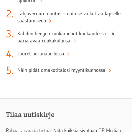
ajokortin
2
.
Lahjaveroon muutos – näin se vaikuttaa lapselle
säästämiseen
3
.
Kahden hengen ruokamenot kuukaudessa – 4
paria avaa ruokakulunsa
4
.
Juuret perunapellossa
5
.
Näin pidät omakotitalosi myyntikunnossa
Tilaa uutiskirje
Rahaa, arvoa ja tietoa. Niitä kaikkia sivutaan OP Median