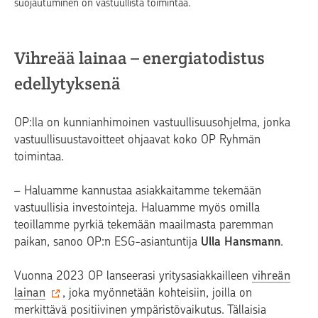
suojautuminen on vastuullista toimintaa.
Vihreää lainaa – energiatodistus
edellytyksenä
OP:lla on kunnianhimoinen vastuullisuusohjelma, jonka
vastuullisuustavoitteet ohjaavat koko OP Ryhmän
toimintaa.
– Haluamme kannustaa asiakkaitamme tekemään
vastuullisia investointeja. Haluamme myös omilla
teoillamme pyrkiä tekemään maailmasta paremman
paikan, sanoo OP:n ESG-asiantuntija
Ulla Hansmann
.
Vuonna 2023 OP lanseerasi yritysasiakkailleen
vihreän
lainan
, joka myönnetään kohteisiin, joilla on
merkittävä positiivinen ympäristövaikutus. Tällaisia