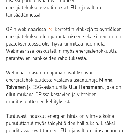
Lisäksi pohdittavaa ovat tuoneet
energiatehokkuusvaatimukset EU:n ja valtion
lainsäädännössä.
OP:n
webinaarissa
kerrottiin vinkkejä taloyhtiöiden
energiatehokkuuden parantamiseen sekä siihen, mihin
päätöksenteossa olisi hyvä kiinnittää huomiota.
Webinaarissa keskusteltiin myös energiatehokkuutta
parantavien hankkeiden rahoituksesta.
Webinaarin asiantuntijoina olivat Motivan
energiatehokkuudesta vastaava asiantuntija
Minna
Tolvanen
ja ESG-asiantuntija
Ulla Hansmann
, joka on
ollut mukana OP:ssa kestävien ja vihreiden
rahoitustuotteiden kehityksestä.
Tuntuvasti noussut energian hinta on viime aikoina
puhututtanut myös taloyhtiöiden hallituksia. Lisäksi
pohdittavaa ovat tuoneet EU:n ja valtion lainsäädännön