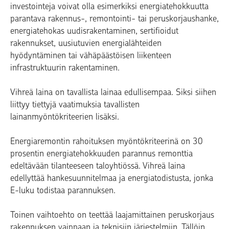
investointeja voivat olla esimerkiksi energiatehokkuutta
parantava rakennus-, remontointi- tai peruskorjaushanke,
energiatehokas uudisrakentaminen, sertifioidut
rakennukset, uusiutuvien energialähteiden
hyödyntäminen tai vähäpäästöisen liikenteen
infrastruktuurin rakentaminen.
Vihreä laina on tavallista lainaa edullisempaa. Siksi siihen
liittyy tiettyjä vaatimuksia tavallisten
lainanmyöntökriteerien lisäksi.
Energiaremontin rahoituksen myöntökriteerinä on 30
prosentin energiatehokkuuden parannus remonttia
edeltävään tilanteeseen taloyhtiössä. Vihreä laina
edellyttää hankesuunnitelmaa ja energiatodistusta, jonka
E-luku todistaa parannuksen.
Toinen vaihtoehto on teettää laajamittainen peruskorjaus
rakennuksen vaippaan ja teknisiin järjestelmiin. Tällöin