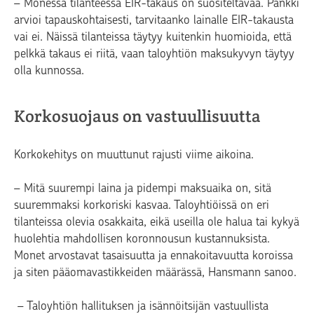
– Monessa tilanteessa EIR-takaus on suositeltavaa. Pankki
arvioi tapauskohtaisesti, tarvitaanko lainalle EIR-takausta
vai ei. Näissä tilanteissa täytyy kuitenkin huomioida, että
pelkkä takaus ei riitä, vaan taloyhtiön maksukyvyn täytyy
olla kunnossa.
Korkosuojaus on vastuullisuutta
Korkokehitys on muuttunut rajusti viime aikoina.
– Mitä suurempi laina ja pidempi maksuaika on, sitä
suuremmaksi korkoriski kasvaa. T
aloyhtiöissä on eri
tilanteissa olevia osakkaita, eikä useilla ole halua tai kykyä
huolehtia mahdollisen koronnousun kustannuksista.
Monet arvostavat tasaisuutta ja ennakoitavuutta koroissa
ja siten pääomavastikkeiden määrässä, Hansmann sanoo.
– Taloyhtiön hallituksen ja isännöitsijän vastuullista