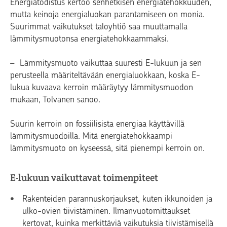
Energiatodistus kertoo senhetkisen energiatehokkuuden,
mutta keinoja energialuokan parantamiseen on monia.
Suurimmat vaikutukset taloyhtiö saa muuttamalla
lämmitysmuotonsa energiatehokkaammaksi.
– Lämmitysmuoto vaikuttaa suuresti E-lukuun ja sen
perusteella määriteltävään energialuokkaan, koska E-
lukua kuvaava kerroin määräytyy lämmitysmuodon
mukaan, Tolvanen sanoo.
Suurin kerroin on fossiilisista energiaa käyttävillä
lämmitysmuodoilla. Mitä energiatehokkaampi
lämmitysmuoto on kyseessä, sitä pienempi kerroin on.
E-lukuun vaikuttavat toimenpiteet
Rakenteiden parannuskorjaukset, kuten ikkunoiden ja
ulko-ovien tiivistäminen. Ilmanvuotomittaukset
kertovat, kuinka merkittäviä vaikutuksia tiivistämisellä