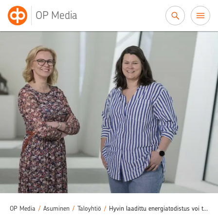
Siirry sisältöön
OP Media
OP Media
/
Asuminen
/
Taloyhtiö
/
Hyvin laadittu energiatodistus voi tuoda merkittäviä taloudellisia hyötyjä taloyhtiölle