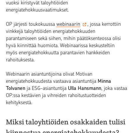
vuoksi kiristyvät taloyhtiöiden
energiatehokkuusvaatimukset.
OP järjesti toukokuussa
webinaarin
, jossa kerrottiin
vinkkejä taloyhtiöiden energiatehokkuuden
parantamiseen sekä siihen, mihin päätöksenteossa olisi
hyvä kiinnittää huomiota. Webinaarissa
keskusteltiin
myös energiatehokkuutta parantavien hankkeiden
rahoituksesta
.
Webinaarin asiantuntijoina olivat Motivan
energiatehokkuudesta vastaava asiantuntija
Minna
Tolvanen
ja ESG-asiantuntija
Ulla Hansmann
, joka vastaa
OP:ssa kestävien ja vihreiden rahoitustuotteiden
kehityksestä.
Miksi taloyhtiöiden osakkaiden tulisi
kiinnostua energiatehokkuudesta?