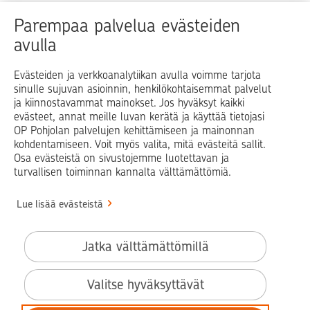
Raha
Koti
Elämä
Yrityselämä
Parempaa palvelua evästeiden
avulla
Blogit ja puheenvuorot
Osuuspankit
Evästeiden ja verkkoanalytiikan avulla voimme tarjota
sinulle sujuvan asioinnin, henkilökohtaisemmat palvelut
Op.fi
OP Koti
Pohjola Vahinkoapu
ja kiinnostavammat mainokset. Jos hyväksyt kaikki
evästeet, annat meille luvan kerätä ja käyttää tietojasi
Facebook
X
LinkedIn
Instagram
OP Pohjolan palvelujen kehittämiseen ja mainonnan
kohdentamiseen. Voit myös valita, mitä evästeitä sallit.
Osa evästeistä on sivustojemme luotettavan ja
turvallisen toiminnan kannalta välttämättömiä.
© OP Pohjola
Lue lisää evästeistä
Info
Käyttöehdot
Jatka välttämättömillä
Saavutettavuusseloste
Evästeiden käyttö
Valitse hyväksyttävät
Tilaa uutiskirje