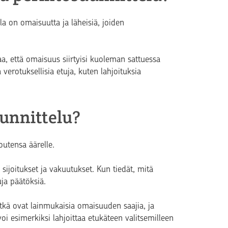
la on omaisuutta ja läheisiä, joiden
a, että omaisuus siirtyisi kuoleman sattuessa
rotuksellisia etuja, kuten lahjoituksia
uunnittelu?
utensa äärelle.
, sijoitukset ja vakuutukset. Kun tiedät, mitä
uja päätöksiä.
etkä ovat lainmukaisia omaisuuden saajia, ja
oi esimerkiksi lahjoittaa etukäteen valitsemilleen