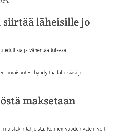
ksen.
iirtää läheisille jo
ti edullisia ja vähentää tulevaa
en omaisuutesi hyödyttää läheisiäsi jo
nöstä maksetaan
 muistakin lahjoista. Kolmen vuoden välein voit
.