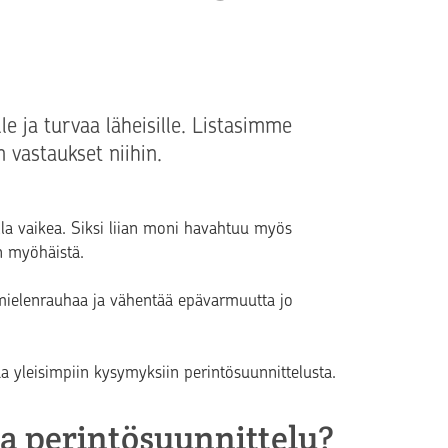
e ja turvaa läheisille. Listasimme
 vastaukset niihin.
lla vaikea. Siksi liian moni havahtuu myös
an myöhäistä.
e mielenrauhaa ja vähentää epävarmuutta jo
a yleisimpiin kysymyksiin perintösuunnittelusta.
taa perintösuunnittelu?