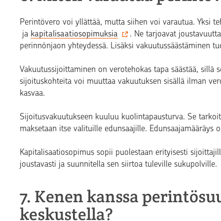
Perintövero voi yllättää, mutta siihen voi varautua. Yksi
ja
kapitalisaatiosopimuksia
. Ne tarjoavat joustavuutt
perinnönjaon yhteydessä. Lisäksi vakuutussäästäminen tuo
Vakuutussijoittaminen on verotehokas tapa säästää, sillä s
sijoituskohteita voi muuttaa vakuutuksen sisällä ilman ve
kasvaa.
Sijoitusvakuutukseen kuuluu kuolintapausturva. Se tarkoi
maksetaan itse valituille edunsaajille. Edunsaajamääräys o
Kapitalisaatiosopimus sopii puolestaan erityisesti sijoittajil
joustavasti ja suunnitella sen siirtoa tuleville sukupolville.
7. Kenen kanssa perintösuu
keskustella?