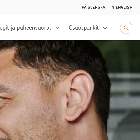
PÅ SVENSKA
IN ENGLISH
ogit ja puheenvuorot
Osuuspankit