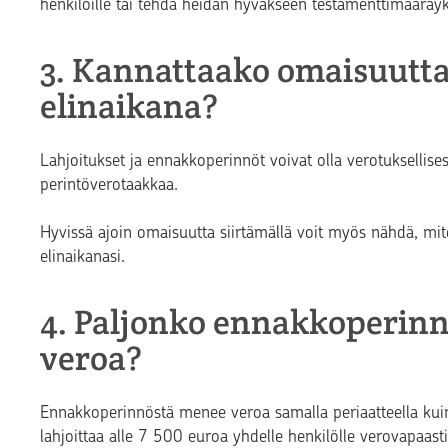
henkilöille tai tehdä heidän hyväkseen testamenttimääräy
3. Kannattaako omaisuutta s
elinaikana?
Lahjoitukset ja ennakkoperinnöt voivat olla verotuksellises
perintöverotaakkaa.
Hyvissä ajoin omaisuutta siirtämällä voit myös nähdä, mit
elinaikanasi.
4. Paljonko ennakkoperin
veroa?
Ennakkoperinnöstä menee veroa samalla periaatteella kuin
lahjoittaa alle 7 500 euroa yhdelle henkilölle verovapaasti