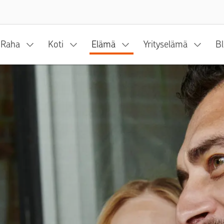
Siirry sisältöön
Raha
Koti
Elämä
Yrityselämä
Bl