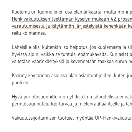
Kuolema on luonnollinen osa elämänkaarta, mutta moni p
Henkivakuutuksen teettämän kyselyn mukaan 42 prosent
varautumisesta ja käytännön järjestelyistä kenenkään k
reilu kolmannes.
Läheisille olisi kuitenkin iso helpotus, jos kuolemasta ja si
hyvissä ajoin, vaikka se tuntuisi epämukavalta. Kun asiat o
vältetään väärinkäsityksiä ja kevennetään taakkaa surun he
Käänny käytännön asioissa alan asiantuntijoiden, kuten jur
puoleen.
Hyvä perintösuunnittelu on yhdistelmä taloudellista ennak
perintösuunnittelu luo turvaa ja mielenrauhaa itselle ja lähe
Vakuutussijoittamisen
tuotteet myöntää OP-Henkivakuutus