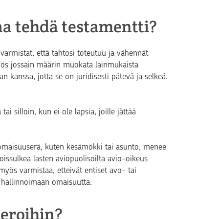
taa tehdä testamentti?
varmistat, että tahtosi toteutuu ja vähennät
 myös jossain määrin muokata lainmukaista
an kanssa, jotta se on juridisesti pätevä ja selkeä.
ai silloin, kun ei ole lapsia, joille jättää
y omaisuuserä, kuten kesämökki tai asunto, menee
oissulkea lasten aviopuolisoilta avio-oikeus
myös varmistaa, etteivät entiset avo- tai
i hallinnoimaan omaisuutta.
veroihin?