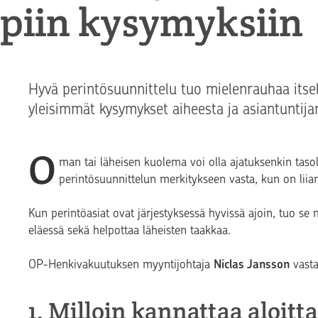
mpiin kysymyksiin
Hyvä perintösuunnittelu tuo mielenrauhaa itsell
yleisimmät kysymykset aiheesta ja asiantuntijan
O
man tai läheisen kuolema voi olla ajatuksenkin taso
perintösuunnittelun merkitykseen vasta, kun on lii
Kun perintöasiat ovat järjestyksessä hyvissä ajoin, tuo s
eläessä sekä helpottaa läheisten taakkaa.
OP-Henkivakuutuksen myyntijohtaja
Niclas Jansson
vasta
1. Milloin kannattaa aloit