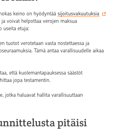
 tehokas keino on hyödyntää
sijoitusvakuutuksia
a ja voivat helpottaa verojen maksua
 useita etuja:
en tuotot verotetaan vasta nostettaessa ja
roseuraamuksia. Tämä antaa varallisuudelle aikaa
ttaa, että kuolemantapauksessa säästöt
hittaa jopa testamentin.
le, jotka haluavat hallita varallisuuttaan
nnittelusta pitäisi