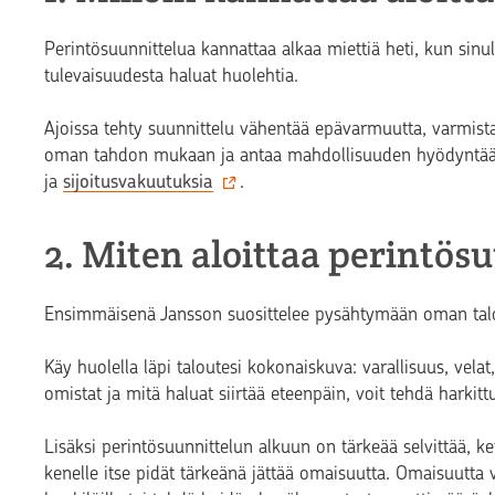
Perintösuunnittelua kannattaa alkaa miettiä heti, kun sinul
tulevaisuudesta haluat huolehtia.
Ajoissa tehty suunnittelu vähentää epävarmuutta, varmista
oman tahdon mukaan ja antaa mahdollisuuden hyödyntää ve
ja
sijoitusvakuutuksia
.
2. Miten aloittaa perintös
Ensimmäisenä Jansson suosittelee pysähtymään oman talo
Käy huolella läpi taloutesi kokonaiskuva: varallisuus, velat
omistat ja mitä haluat siirtää eteenpäin, voit tehdä harkitt
Lisäksi perintösuunnittelun alkuun on tärkeää selvittää, k
kenelle itse pidät tärkeänä jättää omaisuutta. Omaisuutta v