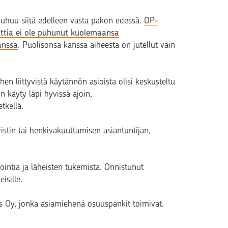
uhuu siitä edelleen vasta pakon edessä.
OP-
tia ei ole puhunut kuolemaansa
anssa
. Puolisonsa kanssa aiheesta on jutellut vain
ihen liittyvistä käytännön asioista olisi keskusteltu
n käyty läpi hyvissä ajoin,
tkellä.
istin tai henkivakuuttamisen asiantuntijan,
ointia ja läheisten tukemista. Onnistunut
isille.
 Oy, jonka asiamiehenä osuuspankit toimivat.