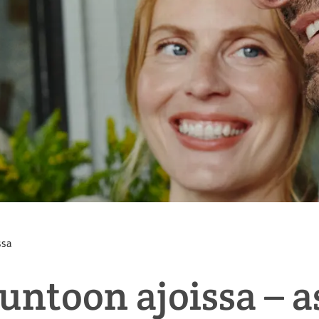
ssa
untoon ajoissa – a