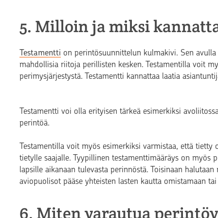
5. Milloin ja miksi kannat
Testamentti
on perintösuunnittelun kulmakivi. Sen avulla 
mahdollisia riitoja perillisten kesken. Testamentilla voit
perimysjärjestystä. Testamentti kannattaa laatia asiantuntij
Testamentti voi olla erityisen tärkeä esimerkiksi avoliitossa t
perintöä.
Testamentilla voit myös esimerkiksi varmistaa, että tiett
tietylle saajalle. Tyypillinen testamenttimääräys on myös p
lapsille aikanaan tulevasta perinnöstä. Toisinaan halutaan 
aviopuolisot pääse yhteisten lasten kautta omistamaan ta
6. Miten varautua perintö