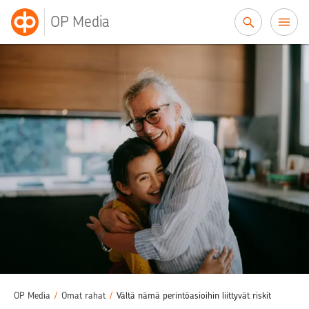
Siirry sisältöön
OP Media
OP Media
/
Omat rahat
/
Vältä nämä perintöasioihin liittyvät riskit