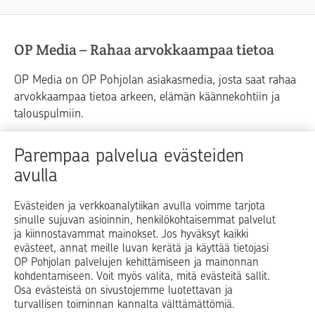
OP Media – Rahaa arvokkaampaa tietoa
OP Media on OP Pohjolan asiakasmedia, josta saat rahaa
arvokkaampaa tietoa arkeen, elämän käännekohtiin ja
talouspulmiin.
Raha
Koti
Elämä
Yrityselämä
Parempaa palvelua evästeiden
avulla
Blogit ja puheenvuorot
Osuuspankit
Evästeiden ja verkkoanalytiikan avulla voimme tarjota
sinulle sujuvan asioinnin, henkilökohtaisemmat palvelut
Op.fi
OP Koti
Pohjola Vahinkoapu
ja kiinnostavammat mainokset. Jos hyväksyt kaikki
evästeet, annat meille luvan kerätä ja käyttää tietojasi
Facebook
X
LinkedIn
Instagram
OP Pohjolan palvelujen kehittämiseen ja mainonnan
kohdentamiseen. Voit myös valita, mitä evästeitä sallit.
Osa evästeistä on sivustojemme luotettavan ja
turvallisen toiminnan kannalta välttämättömiä.