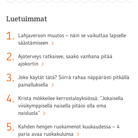
Luetuimmat
1
.
Lahjaveroon muutos – näin se vaikuttaa lapselle
säästämiseen
2
.
Ajoterveys ratkaisee, saako vanhana pitää
ajokortin
3
.
Joko käytät tätä? Siirrä rahaa näppärästi pitkällä
painalluksella
4
.
Krista mökkeilee kerrostaloyksiössä: ”Jokaisella
viisikymppisellä naisella pitäisi olla oma
naisluola”
5
.
Kahden hengen ruokamenot kuukaudessa – 4
paria avaa ruokakulunsa