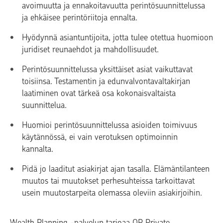
avoimuutta ja ennakoitavuutta perintösuunnittelussa
ja ehkäisee perintöriitoja ennalta.
Hyödynnä asiantuntijoita, jotta tulee otettua huomioon
juridiset reunaehdot ja mahdollisuudet.
Perintösuunnittelussa yksittäiset asiat vaikuttavat
toisiinsa. Testamentin ja edunvalvontavaltakirjan
laatiminen ovat tärkeä osa kokonaisvaltaista
suunnittelua.
Huomioi perintösuunnittelussa asioiden toimivuus
käytännössä, ei vain verotuksen optimoinnin
kannalta.
Pidä jo laaditut asiakirjat ajan tasalla. Elämäntilanteen
muutos tai muutokset perhesuhteissa tarkoittavat
usein muutostarpeita olemassa oleviin asiakirjoihin.
Wealth Planning -palvelun tarjoaa OP Private.