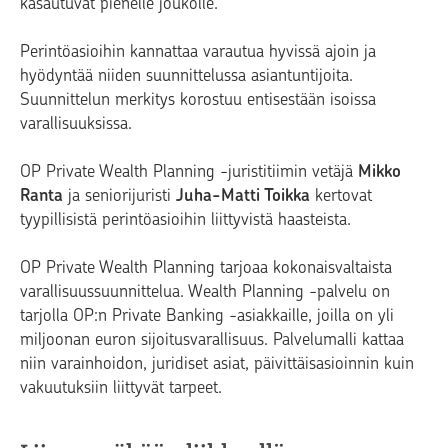
kasautuvat pienelle joukolle.
Perintöasioihin kannattaa varautua hyvissä ajoin ja
hyödyntää niiden suunnittelussa asiantuntijoita.
Suunnittelun merkitys korostuu entisestään isoissa
varallisuuksissa.
OP Private Wealth Planning -juristitiimin vetäjä
Mikko
Ranta
ja seniorijuristi
Juha-Matti Toikka
kertovat
tyypillisistä perintöasioihin liittyvistä haasteista.
OP Private Wealth Planning tarjoaa kokonaisvaltaista
varallisuussuunnittelua. Wealth Planning -palvelu on
tarjolla OP:n Private Banking -asiakkaille, joilla on yli
miljoonan euron sijoitusvarallisuus. Palvelumalli kattaa
niin varainhoidon, juridiset asiat, päivittäisasioinnin kuin
vakuutuksiin liittyvät tarpeet.