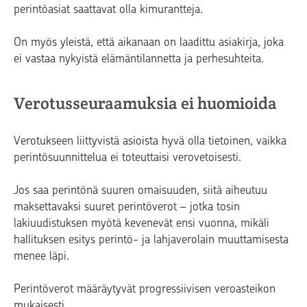
perintöasiat saattavat olla kimurantteja.
On myös yleistä, että aikanaan on laadittu asiakirja, joka
ei vastaa nykyistä elämäntilannetta ja perhesuhteita.
Verotusseuraamuksia ei huomioida
Verotukseen liittyvistä asioista hyvä olla tietoinen, vaikka
perintösuunnittelua ei toteuttaisi verovetoisesti.
Jos saa perintönä suuren omaisuuden, siitä aiheutuu
maksettavaksi suuret perintöverot – jotka tosin
lakiuudistuksen myötä kevenevät ensi vuonna, mikäli
hallituksen esitys perintö- ja lahjaverolain muuttamisesta
menee läpi.
Perintöverot määräytyvät progressiivisen veroasteikon
mukaisesti.