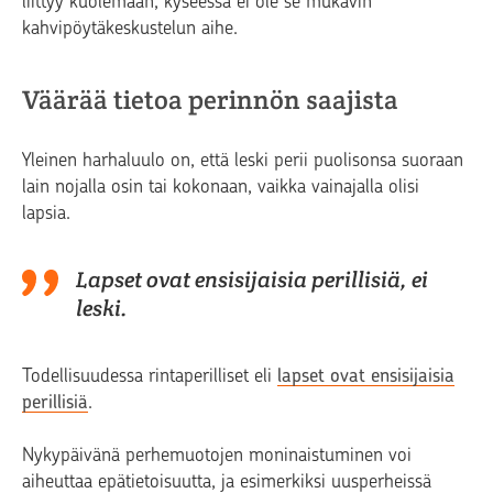
liittyy kuolemaan, kyseessä ei ole se mukavin
kahvipöytäkeskustelun aihe.
Väärää tietoa perinnön saajista
Yleinen harhaluulo on, että leski perii puolisonsa suoraan
lain nojalla osin tai kokonaan, vaikka vainajalla olisi
lapsia.
Lapset ovat ensisijaisia perillisiä, ei
leski.
Todellisuudessa rintaperilliset eli
lapset ovat ensisijaisia
perillisiä
.
Nykypäivänä perhemuotojen moninaistuminen voi
aiheuttaa epätietoisuutta, ja esimerkiksi uusperheissä