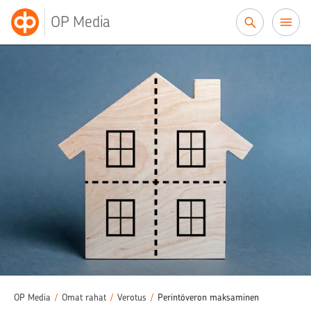
Siirry sisältöön
OP Media
OP Media
/
Omat rahat
/
Verotus
/
Perintöveron maksaminen