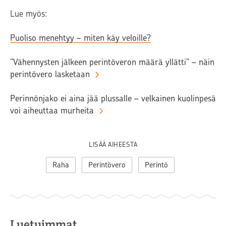
Lue myös:
Puoliso menehtyy – miten käy veloille?
”Vähennysten jälkeen perintöveron määrä yllätti” – näin
perintövero lasketaan
Perinnönjako ei aina jää plussalle – velkainen kuolinpesä
voi aiheuttaa murheita
LISÄÄ AIHEESTA
Raha
Perintövero
Perintö
Luetuimmat