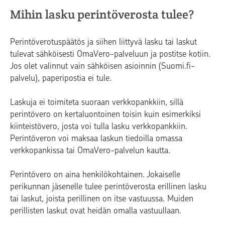
Mihin lasku perintöverosta tulee?
Perintöverotuspäätös ja siihen liittyvä lasku tai laskut
tulevat sähköisesti OmaVero-palveluun ja postitse kotiin.
Jos olet valinnut vain sähköisen asioinnin (Suomi.fi-
palvelu), paperipostia ei tule.
Laskuja ei toimiteta suoraan verkkopankkiin, sillä
perintövero on kertaluontoinen toisin kuin esimerkiksi
kiinteistövero, josta voi tulla lasku verkkopankkiin.
Perintöveron voi maksaa laskun tiedoilla omassa
verkkopankissa tai OmaVero-palvelun kautta.
Perintövero on aina henkilökohtainen. Jokaiselle
perikunnan jäsenelle tulee perintöverosta erillinen lasku
tai laskut, joista perillinen on itse vastuussa. Muiden
perillisten laskut ovat heidän omalla vastuullaan.