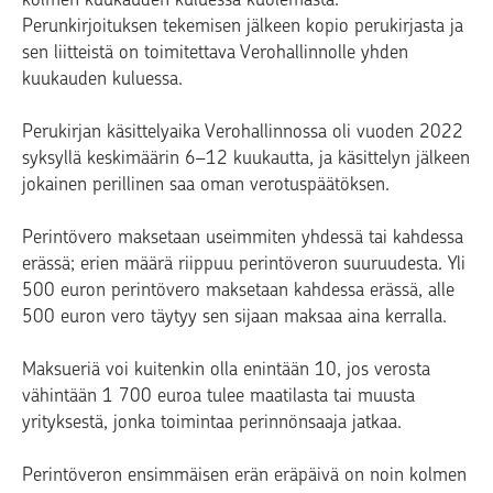
Perunkirjoituksen tekemisen jälkeen kopio perukirjasta ja
sen liitteistä on toimitettava Verohallinnolle yhden
kuukauden kuluessa.
Perukirjan käsittelyaika Verohallinnossa oli vuoden 2022
syksyllä keskimäärin 6–12 kuukautta, ja käsittelyn jälkeen
jokainen perillinen saa oman verotuspäätöksen.
Perintövero maksetaan useimmiten yhdessä tai kahdessa
erässä; erien määrä riippuu perintöveron suuruudesta. Yli
500 euron perintövero maksetaan kahdessa erässä, alle
500 euron vero täytyy sen sijaan maksaa aina kerralla.
Maksueriä voi kuitenkin olla enintään 10, jos verosta
vähintään 1 700 euroa tulee maatilasta tai muusta
yrityksestä, jonka toimintaa perinnönsaaja jatkaa.
Perintöveron ensimmäisen erän eräpäivä on noin kolmen