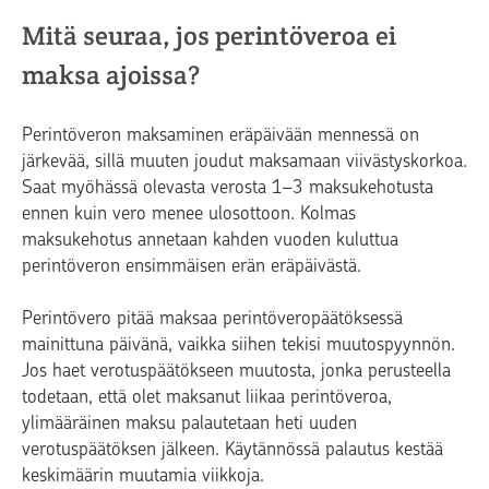
Mitä seuraa, jos perintöveroa ei
maksa ajoissa?
Perintöveron maksaminen eräpäivään mennessä on
järkevää, sillä muuten joudut maksamaan viivästyskorkoa.
Saat myöhässä olevasta verosta 1–3 maksukehotusta
ennen kuin vero menee ulosottoon. Kolmas
maksukehotus annetaan kahden vuoden kuluttua
perintöveron ensimmäisen erän eräpäivästä.
Perintövero pitää maksaa perintöveropäätöksessä
mainittuna päivänä, vaikka siihen tekisi muutospyynnön.
Jos haet verotuspäätökseen muutosta, jonka perusteella
todetaan, että olet maksanut liikaa perintöveroa,
ylimääräinen maksu palautetaan heti uuden
verotuspäätöksen jälkeen. Käytännössä palautus kestää
keskimäärin muutamia viikkoja.