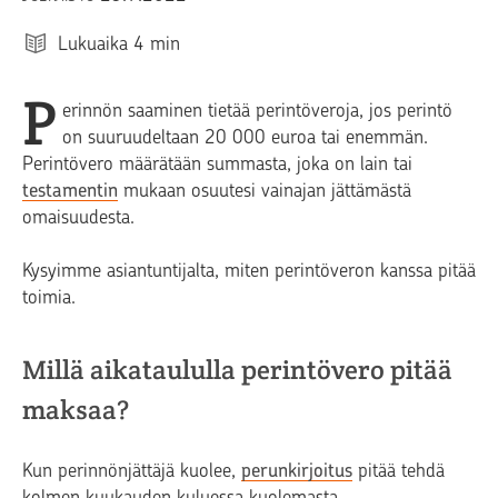
Lukuaika
4
min
P
erinnön saaminen tietää perintöveroja, jos perintö
on suuruudeltaan 20 000 euroa tai enemmän.
Perintövero määrätään summasta, joka on lain tai
testamentin
mukaan osuutesi vainajan jättämästä
omaisuudesta.
Kysyimme asiantuntijalta, miten perintöveron kanssa pitää
toimia.
Millä aikataululla perintövero pitää
maksaa?
Kun perinnönjättäjä kuolee,
perunkirjoitus
pitää tehdä
kolmen kuukauden kuluessa kuolemasta.