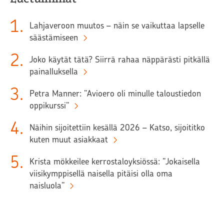
1
.
Lahjaveroon muutos – näin se vaikuttaa lapselle
säästämiseen
2
.
Joko käytät tätä? Siirrä rahaa näppärästi pitkällä
painalluksella
3
.
Petra Manner: ”Avioero oli minulle taloustiedon
oppikurssi”
4
.
Näihin sijoitettiin kesällä 2026 – Katso, sijoititko
kuten muut asiakkaat
5
.
Krista mökkeilee kerrostaloyksiössä: ”Jokaisella
viisikymppisellä naisella pitäisi olla oma
naisluola”