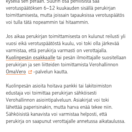
kysellä sen perään. Suurin osa perillisistä saa
verotuspäätöksen 6–12 kuukauden sisällä perukirjan
toimittamisesta, mutta joissain tapauksissa verotuspäätös
voi tulla tätä nopeammin tai hitaammin.
Jos aikaa perukirjan toimittamisesta on kulunut reilusti yli
vuosi eikä verotuspäätöstä kuulu, voi toki olla järkevää
varmistaa, että perukirja varmasti on verottajalla.
Kuolinpesän osakkaalle
tai pesän ilmoittajalle suositellaan
perukirjan ja sen liitteiden toimittamista Verohallinnon
OmaVero
-palvelun kautta.
Kuolinpesän asioita hoitava pankki tai lakitoimiston
edustaja voi toimittaa perukirjan sähköisesti
Verohallinnon asiointipalveluun. Asiakirjat voi toki
lähettää paperisinakin, mutta harva enää tekee niin.
Sähköisistä kanavista voi varmistaa helposti, että
perukirja on saapunut verottajalle annetussa aikataulussa.