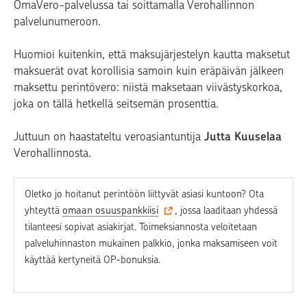
OmaVero-palvelussa tai soittamalla Verohallinnon
palvelunumeroon.
Huomioi kuitenkin, että maksujärjestelyn kautta maksetut
maksuerät ovat korollisia samoin kuin eräpäivän jälkeen
maksettu perintövero: niistä maksetaan viivästyskorkoa,
joka on tällä hetkellä seitsemän prosenttia.
Juttuun on haastateltu veroasiantuntija
Jutta Kuuselaa
Verohallinnosta.
Oletko jo hoitanut perintöön liittyvät asiasi kuntoon? Ota
yhteyttä
omaan osuuspankkiisi
, jossa laaditaan yhdessä
tilanteesi sopivat asiakirjat. Toimeksiannosta veloitetaan
palveluhinnaston mukainen palkkio, jonka maksamiseen voit
käyttää kertyneitä OP-bonuksia.