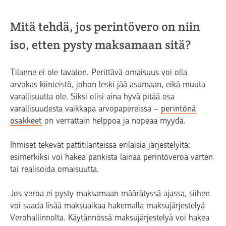
Mitä tehdä, jos perintövero on niin
iso, etten pysty maksamaan sitä?
Tilanne ei ole tavaton. Perittävä omaisuus voi olla
arvokas kiinteistö, johon leski jää asumaan, eikä muuta
varallisuutta ole. Siksi
olisi aina hyvä pitää osa
varallisuudesta vaikkapa arvopapereissa –
perintönä
osakkeet
on verrattain helppoa ja nopeaa myydä.
Ihmiset tekevät pattitilanteissa erilaisia järjestelyitä:
esimerkiksi voi hakea pankista lainaa perintöveroa varten
tai realisoida omaisuutta.
Jos veroa ei pysty maksamaan määrätyssä ajassa, siihen
voi saada lisää maksuaikaa hakemalla maksujärjestelyä
Verohallinnolta. Käytännössä maksujärjestelyä voi hakea