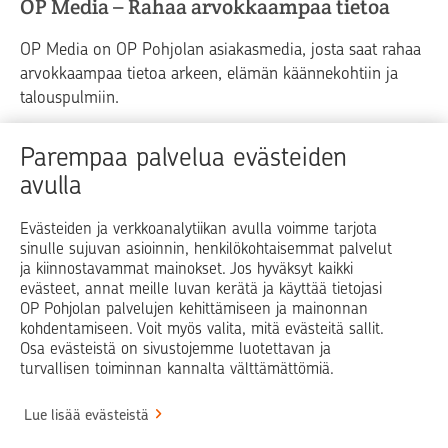
OP Media – Rahaa arvokkaampaa tietoa
OP Media on OP Pohjolan asiakasmedia, josta saat rahaa
arvokkaampaa tietoa arkeen, elämän käännekohtiin ja
talouspulmiin.
Raha
Koti
Elämä
Yrityselämä
Parempaa palvelua evästeiden
avulla
Blogit ja puheenvuorot
Osuuspankit
Evästeiden ja verkkoanalytiikan avulla voimme tarjota
sinulle sujuvan asioinnin, henkilökohtaisemmat palvelut
Op.fi
OP Koti
Pohjola Vahinkoapu
ja kiinnostavammat mainokset. Jos hyväksyt kaikki
evästeet, annat meille luvan kerätä ja käyttää tietojasi
Facebook
X
LinkedIn
Instagram
OP Pohjolan palvelujen kehittämiseen ja mainonnan
kohdentamiseen. Voit myös valita, mitä evästeitä sallit.
Osa evästeistä on sivustojemme luotettavan ja
turvallisen toiminnan kannalta välttämättömiä.
© OP Pohjola
Lue lisää evästeistä
Info