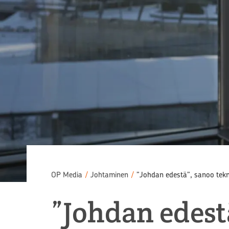
OP Media
/
Johtaminen
/
”Johdan edestä”, sanoo tekno
”Johdan edest