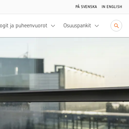
PÅ SVENSKA
IN ENGLISH
ogit ja puheenvuorot
Osuuspankit