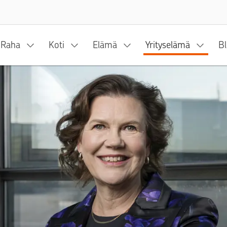
Siirry sisältöön
Raha
Koti
Elämä
Yrityselämä
Bl