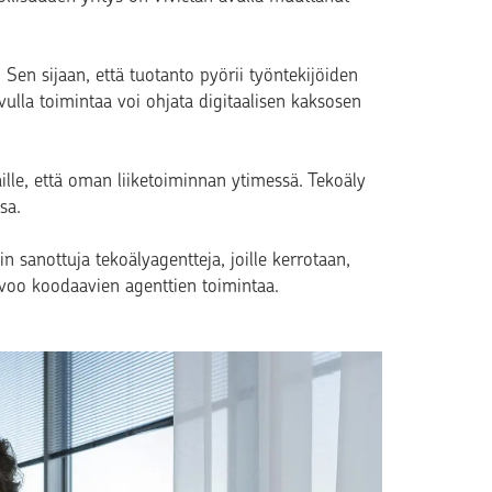
Sen sijaan, että tuotanto pyörii työntekijöiden
vulla toimintaa voi ohjata digitaalisen kaksosen
kaille, että oman liiketoiminnan ytimessä. Tekoäly
ssa.
in sanottuja tekoälyagentteja, joille kerrotaan,
lvoo koodaavien agenttien toimintaa.