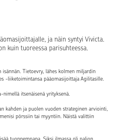
masijoittajalle, ja näin syntyi Vivicta.
 on kuin tuoreessa parisuhteessa.
 isännän. Tietoevry, lähes kolmen miljardin
es -liiketoimintansa pääomasijoittaja Agilitasille.
a-nimellä itsenäisenä yrityksenä.
 kahden ja puolen vuoden strateginen arviointi,
enisi pörssiin tai myyntiin. Näistä valittiin
ä lisää tuonnempana. Siksi ilmassa oli paljon