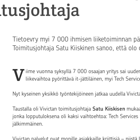
itusjohtaja
Tietoevry myi 7 000 ihmisen liiketoiminnan pääo
Toimitusjohtaja Satu Kiiskinen sanoo, että olo
V
iime vuonna syksyllä 7 000 osaajan yritys sai uuden
liikevaihtoa pyörittävä it-jättiläinen, myi Tech Servic
Nyt kyseinen yksikkö työntekijöineen jatkaa uudella Vivict
Taustalla oli Vivictan toimitusjohtaja
Satu Kiiskisen
mukaan
jonka lopputuloksena oli kaksi vaihtoehtoa: Tech Services m
jälkimmäinen.
Vivictan palvelut ovat monille asiakkaille kriittisiä – niist