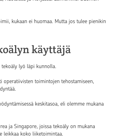
oimii, kukaan ei huomaa. Mutta jos tulee pienikin
koälyn käyttäjä
tekoäly lyö läpi kunnolla.
ti operatiivisten toimintojen tehostamiseen,
dyntää.
 hyödyntämisessä keskitasoa, eli olemme mukana
rea ja Singapore, joissa tekoäly on mukana
se leikkaa koko liiketoimintaa.