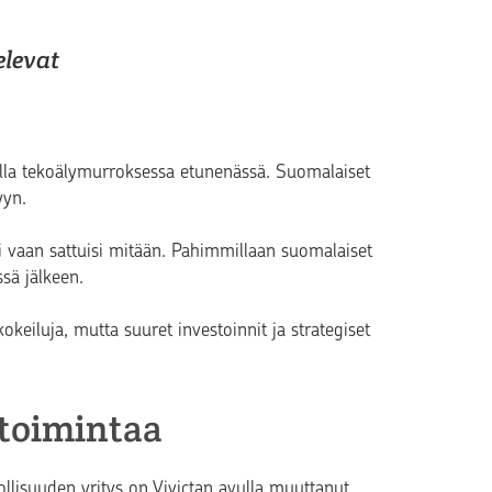
elevat
 olla tekoälymurroksessa etunenässä. Suomalaiset
yyn.
tei vaan sattuisi mitään. Pahimmillaan suomalaiset
ssä jälkeen.
keiluja, mutta suuret investoinnit ja strategiset
etoimintaa
eollisuuden yritys on Vivictan avulla muuttanut