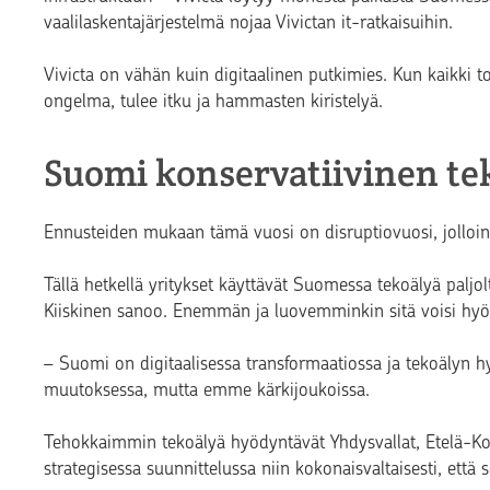
vaalilaskentajärjestelmä nojaa Vivictan it-ratkaisuihin.
Vivicta on vähän kuin digitaalinen putkimies. Kun kaikki t
ongelma, tulee itku ja hammasten kiristelyä.
Suomi konservatiivinen te
Ennusteiden mukaan tämä vuosi on disruptiovuosi, jolloin 
Tällä hetkellä yritykset käyttävät Suomessa tekoälyä paljol
Kiiskinen sanoo. Enemmän ja luovemminkin sitä voisi hyö
– Suomi on digitaalisessa transformaatiossa ja tekoälyn
muutoksessa, mutta emme kärkijoukoissa.
Tehokkaimmin tekoälyä hyödyntävät Yhdysvallat, Etelä-Ko
strategisessa suunnittelussa niin kokonaisvaltaisesti, että 