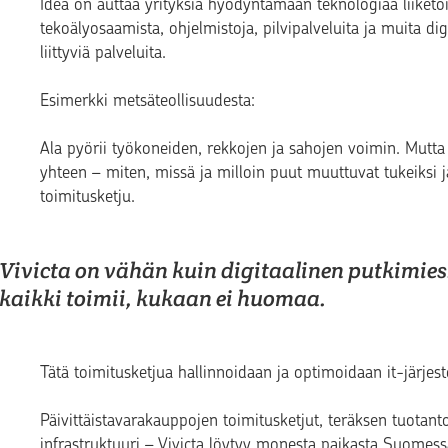
Idea on auttaa yrityksiä hyödyntämään teknologiaa liiketoi
tekoälyosaamista, ohjelmistoja, pilvipalveluita ja muita dig
liittyviä palveluita.
Esimerkki metsäteollisuudesta:
Ala pyörii työkoneiden, rekkojen ja sahojen voimin. Mutt
yhteen – miten, missä ja milloin puut muuttuvat tukeiksi 
toimitusketju.
Vivicta on vähän kuin digitaalinen putkimies
kaikki toimii, kukaan ei huomaa.
Tätä toimitusketjua hallinnoidaan ja optimoidaan it-järjeste
Päivittäistavarakauppojen toimitusketjut, teräksen tuotanto
infrastruktuuri – Vivicta löytyy monesta paikasta Suomes