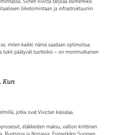
minnassa. Siihen Vivicta tarjoaa esimerkiksi
itaaliseen liiketoimintaan ja infrastruktuuriin
a se, miten kaikki nämä saadaan optimoitua
ja tukit päätyvät tuotteiksi – on monimutkainen
. Kun
lmillä, jotka ovat Vivictan käsialaa.
prosessit, eläkkeiden maksu, valtion kriittinen
sa, Ruotsissa ja Norjassa. Esimerkiksi Suomen