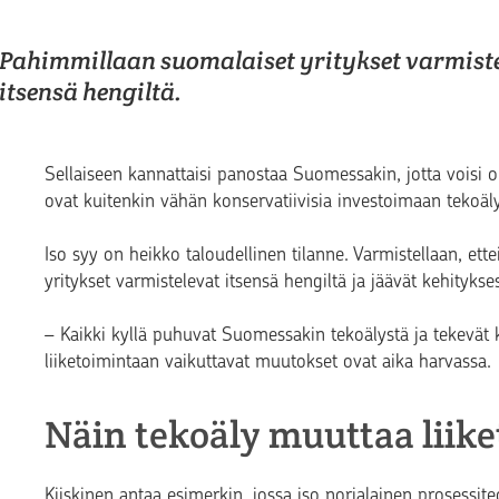
Pahimmillaan suomalaiset yritykset varmist
itsensä hengiltä.
Sellaiseen kannattaisi panostaa Suomessakin, jotta voisi
ovat kuitenkin vähän konservatiivisia investoimaan tekoäl
Iso syy on heikko taloudellinen tilanne. Varmistellaan, et
yritykset varmistelevat itsensä hengiltä ja jäävät kehitykse
– Kaikki kyllä puhuvat Suomessakin tekoälystä ja tekevät ko
liiketoimintaan vaikuttavat muutokset ovat aika harvassa.
Näin tekoäly muuttaa liik
Kiiskinen antaa esimerkin, jossa iso norjalainen prosessit