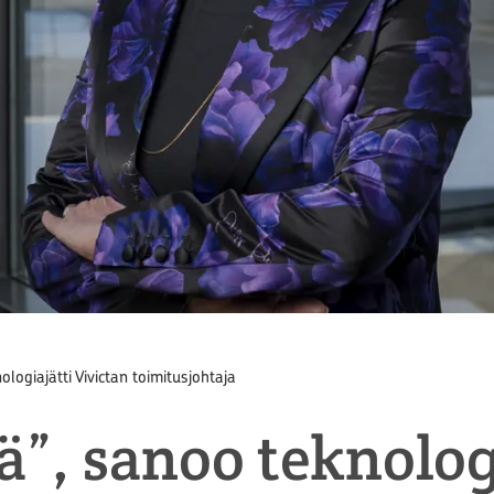
logiajätti Vivictan toimitusjohtaja
ä”, sanoo teknolog