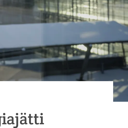
iajätti