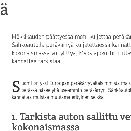
mä
Mökkikauden päättyessä moni kuljettaa peräkärr
Sähköautolla peräkärryä kuljetettaessa kannatt
kokonaismassa voi ylittyä. Myös ajokortin riit
kannattaa tarkistaa.
S
uomi on yksi Euroopan peräkärryvaltaisimmista maist
perässä näkee yhä useammin peräkärryn. Sähköautoll
kannattaa muistaa muutama erityinen seikka.
1. Tarkista auton sallittu v
kokonaismassa