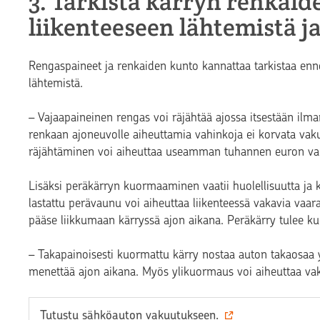
3. Tarkista kärryn renkai
liikenteeseen lähtemistä ja
Rengaspaineet ja renkaiden kunto kannattaa tarkistaa enn
lähtemistä.
– Vajaapaineinen rengas voi räjähtää ajossa itsestään ilman
renkaan ajoneuvolle aiheuttamia vahinkoja ei korvata va
räjähtäminen voi aiheuttaa useamman tuhannen euron vah
Lisäksi peräkärryn kuormaaminen vaatii huolellisuutta ja
lastattu perävaunu voi aiheuttaa liikenteessä vakavia vaarat
pääse liikkumaan kärryssä ajon aikana. Peräkärry tulee k
– Takapainoisesti kuormattu kärry nostaa auton takaosaa y
menettää ajon aikana. Myös ylikuormaus voi aiheuttaa vaka
Tutustu sähköauton vakuutukseen.