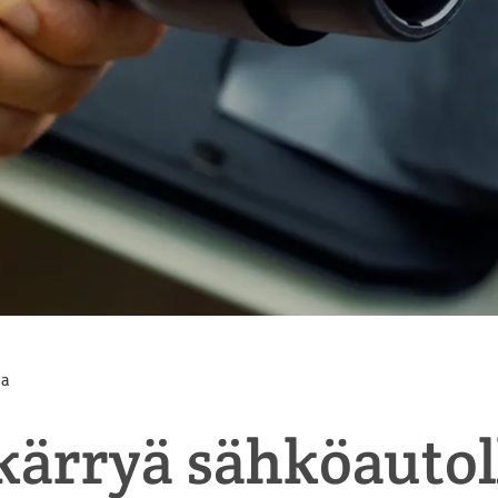
la
ärryä sähköautol