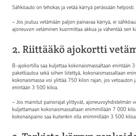
Sähköauto on tehokas ja vetää kärryä perässään helposti.
– Jos joutuu vetämään paljon painavaa kärryä, ei sähköau
ajoneuvon vetäminen kuormittaa akkua ja vähentää sen käy
2. Riittääkö ajokortti ve
B-ajokortilla saa kuljettaa kokonaismassaltaan enintään 
pakettiautoa sekä siihen liitettyä, kokonaismassaltaan en
kokonaismassa voi ylittää 750 kilon rajan, jos vetoauton
enintään 3 500 kiloa.
– Jos mainitut painorajat ylittyvät, ajoneuvoyhdistelmän v
kuljettamaan kokonaismassaltaan enimmillään 7 000 kilo
kokonaispaino saa kuitenkin olla enimmillään 3 500 kiloa