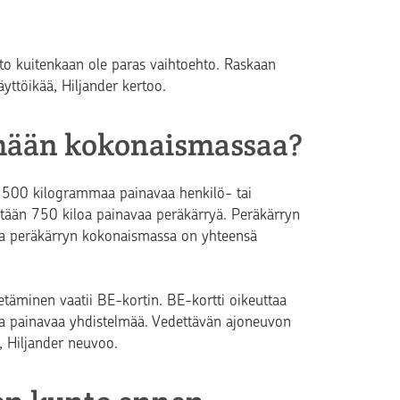
to kuitenkaan ole paras vaihtoehto. Raskaan
ttöikää, Hiljander kertoo.
tämään kokonaismassaa?
3 500 kilogrammaa painavaa henkilö- tai
intään 750 kiloa painavaa peräkärryä. Peräkärryn
 ja peräkärryn kokonaismassa on yhteensä
etäminen‍ vaatii BE-kortin. BE-kortti oikeuttaa
a painavaa yhdistelmää. Vedettävän ajoneuvon
, Hiljander neuvoo.