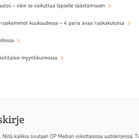
tos – näin se vaikuttaa lapselle säästämiseen
ruokamenot kuukaudessa – 4 paria avaa ruokakulunsa
llossa
kotitalosi myyntikunnossa
skirje
. Niitä kaikkia sivutaan OP Median viikottaisissa uutiskirjeissä. 