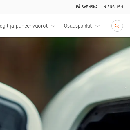
PÅ SVENSKA
IN ENGLISH
ogit ja puheenvuorot
Osuuspankit