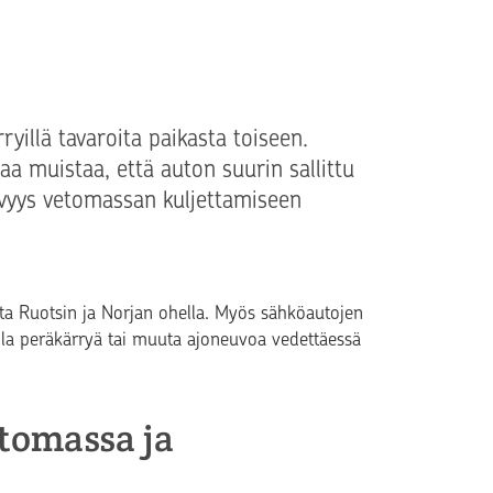
yillä tavaroita paikasta toiseen.
aa muistaa, että auton suurin sallittu
tävyys vetomassan kuljettamiseen
a Ruotsin ja Norjan ohella. Myös sähköautojen
a peräkärryä tai muuta ajoneuvoa vedettäessä
etomassa ja