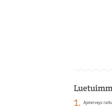
Luetuimm
1
.
Ajoterveys ratk