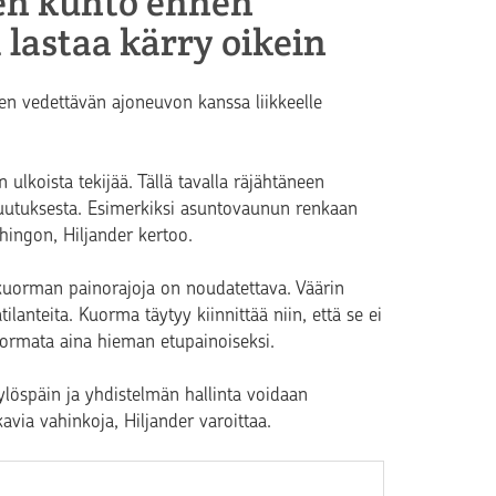
den kunto ennen
 lastaa kärry oikein
en vedettävän ajoneuvon kanssa liikkeelle
 ulkoista tekijää. Tällä tavalla räjähtäneen
kuutuksesta. Esimerkiksi asuntovaunun renkaan
ingon, Hiljander kertoo.
 kuorman painorajoja on noudatettava. Väärin
ilanteita. Kuorma täytyy kiinnittää niin, että se ei
uormata aina hieman etupainoiseksi.
löspäin ja yhdistelmän hallinta voidaan
via vahinkoja, Hiljander varoittaa.