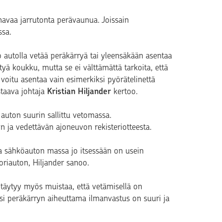
navaa jarrutonta perävaunua. Joissain
ssa.
 autolla vetää peräkärryä tai yleensäkään asentaa
tyä koukku, mutta se ei välttämättä tarkoita, että
voitu asentaa vain esimerkiksi pyörätelinettä
taava johtaja
Kristian Hiljander
kertoo.
 auton suurin sallittu vetomassa.
n ja vedettävän ajoneuvon rekisteriotteesta.
ka sähköauton massa jo itsessään on usein
riauton, Hiljander sanoo.
täytyy myös muistaa, että vetämisellä on
si peräkärryn aiheuttama ilmanvastus on suuri ja