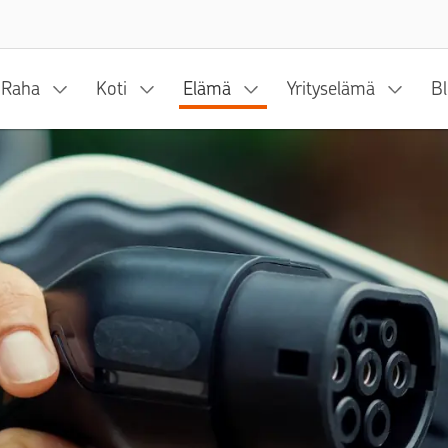
Siirry sisältöön
Raha
Koti
Elämä
Yrityselämä
Bl