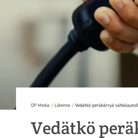
OP Media
/
Liikenne
/
Vedätkö peräkärryä sähköautol
Vedätkö peräk