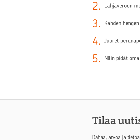
2
.
Lahjaveroon muu
3
.
Kahden hengen 
4
.
Juuret perunape
5
.
Näin pidät oma
Tilaa uuti
Rahaa, arvoa ja tietoa