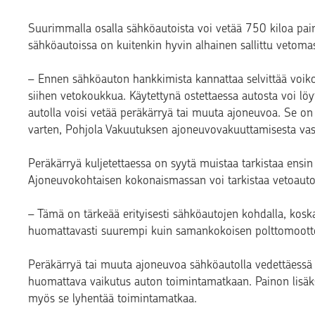
Suurimmalla osalla sähköautoista voi vetää 750 kiloa pai
sähköautoissa on kuitenkin hyvin alhainen sallittu vetoma
– Ennen sähköauton hankkimista kannattaa selvittää voiko
siihen vetokoukkua. Käytettynä ostettaessa autosta voi löy
autolla voisi vetää peräkärryä tai muuta ajoneuvoa. Se on 
varten, Pohjola Vakuutuksen ajoneuvovakuuttamisesta vas
Peräkärryä kuljetettaessa on syytä muistaa tarkistaa ensin
Ajoneuvokohtaisen kokonaismassan voi tarkistaa vetoauto
– Tämä on tärkeää erityisesti sähköautojen kohdalla, kos
huomattavasti suurempi kuin samankokoisen polttomootto
Peräkärryä tai muuta ajoneuvoa sähköautolla vedettäessä 
huomattava vaikutus auton toimintamatkaan. Painon lisäk
myös se lyhentää toimintamatkaa.