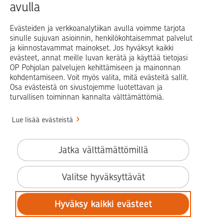
avulla
Blogit ja puheenvuorot
Osuuspankit
Evästeiden ja verkkoanalytiikan avulla voimme tarjota
sinulle sujuvan asioinnin, henkilökohtaisemmat palvelut
Op.fi
OP Koti
Pohjola Vahinkoapu
ja kiinnostavammat mainokset. Jos hyväksyt kaikki
evästeet, annat meille luvan kerätä ja käyttää tietojasi
Facebook
X
LinkedIn
Instagram
OP Pohjolan palvelujen kehittämiseen ja mainonnan
kohdentamiseen. Voit myös valita, mitä evästeitä sallit.
Osa evästeistä on sivustojemme luotettavan ja
turvallisen toiminnan kannalta välttämättömiä.
© OP Pohjola
Lue lisää evästeistä
Info
Käyttöehdot
Jatka välttämättömillä
Saavutettavuusseloste
Evästeiden käyttö
Valitse hyväksyttävät
Tilaa uutiskirje
Hyväksy kaikki evästeet
Tietosuoja