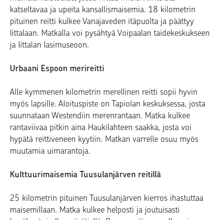
katseltavaa ja upeita kansallismaisemia. 18 kilometrin
pituinen reitti kulkee Vanajaveden itäpuolta ja päättyy
Iittalaan. Matkalla voi pysähtyä Voipaalan taidekeskukseen
ja Iittalan lasimuseoon.
Urbaani Espoon merireitti
Alle kymmenen kilometrin merellinen reitti sopii hyvin
myös lapsille. Aloituspiste on Tapiolan keskuksessa, josta
suunnataan Westendiin merenrantaan. Matka kulkee
rantaviivaa pitkin aina Haukilahteen saakka, josta voi
hypätä reittiveneen kyytiin. Matkan varrelle osuu myös
muutamia uimarantoja.
Kulttuurimaisemia Tuusulanjärven reitillä
25 kilometrin pituinen Tuusulanjärven kierros ihastuttaa
maisemillaan. Matka kulkee helposti ja joutuisasti