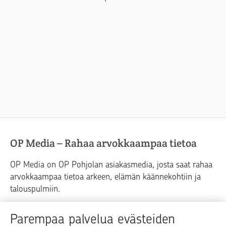
OP Media – Rahaa arvokkaampaa tietoa
OP Media on OP Pohjolan asiakasmedia, josta saat rahaa
arvokkaampaa tietoa arkeen, elämän käännekohtiin ja
talouspulmiin.
Raha
Koti
Elämä
Yrityselämä
Parempaa palvelua evästeiden