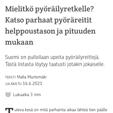
Mielitkö pyöräilyretkelle?
Katso parhaat pyöräreitit
helppoustason ja pituuden
mukaan
Suomi on pullollaan upeita pyöräilyreittejä.
Tästä listasta löytyy taatusti jotakin jokaiselle.
Malla Murtomäki
TEKSTI
16.6.2021
JULKAISTU
Lukuaika
3
min
T
uleva kesä on mitä parhainta aikaa lähteä tien päälle