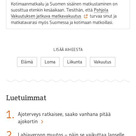
Kotimaanmatkailu ja Suomen sisäinen matkustaminen on
suosittua etenkin kesäaikaan. Tiesithän, että
Pohjola
Vakuutuksen jatkuva matkavakuutus
turvaa sinut ja
matkatavarasi myös Suomessa ja kotimaan matkoillasi.
LISÄÄ AIHEESTA
Elämä
Loma
Liikunta
Vakuutus
Luetuimmat
1
.
Ajoterveys ratkaisee, saako vanhana pitää
ajokortin
2
.
Lahjaveroon muutos – näin se vaikuttaa lapselle