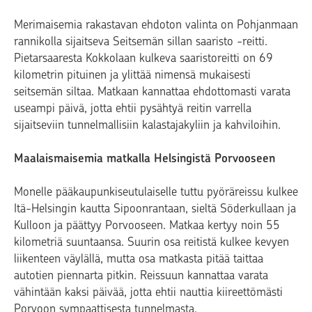
Merimaisemia rakastavan ehdoton valinta on Pohjanmaan
rannikolla sijaitseva Seitsemän sillan saaristo -reitti.
Pietarsaaresta Kokkolaan kulkeva saaristoreitti on 69
kilometrin pituinen ja ylittää nimensä mukaisesti
seitsemän siltaa. Matkaan kannattaa ehdottomasti varata
useampi päivä, jotta ehtii pysähtyä reitin varrella
sijaitseviin tunnelmallisiin kalastajakyliin ja kahviloihin.
Maalaismaisemia matkalla Helsingistä Porvooseen
Monelle pääkaupunkiseutulaiselle tuttu pyöräreissu kulkee
Itä-Helsingin kautta Sipoonrantaan, sieltä Söderkullaan ja
Kulloon ja päättyy Porvooseen. Matkaa kertyy noin 55
kilometriä suuntaansa. Suurin osa reitistä kulkee kevyen
liikenteen väylällä, mutta osa matkasta pitää taittaa
autotien piennarta pitkin. Reissuun kannattaa varata
vähintään kaksi päivää, jotta ehtii nauttia kiireettömästi
Porvoon sympaattisesta tunnelmasta.