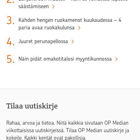
säästämiseen
3
.
Kahden hengen ruokamenot kuukaudessa – 4
paria avaa ruokakulunsa
4
.
Juuret perunapellossa
5
.
Näin pidät omakotitalosi myyntikunnossa
Tilaa uutiskirje
Rahaa, arvoa ja tietoa. Niitä kaikkia sivutaan OP Median
viikottaisissa uutiskirjeissä. Tilaa OP Median uutiskirje ja
kokeile. Kaikki kentät ovat pakollisia.