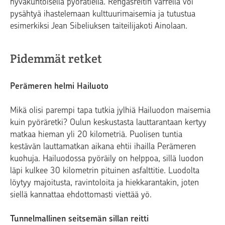
hyväkuntoisella pyörätiellä. Rengasreitin varrella voi
pysähtyä ihastelemaan kulttuurimaisemia ja tutustua
esimerkiksi Jean Sibeliuksen taiteilijakoti Ainolaan.
Pidemmät retket
Perämeren helmi Hailuoto
Mikä olisi parempi tapa tutkia jylhiä Hailuodon maisemia
kuin pyöräretki? Oulun keskustasta lauttarantaan kertyy
matkaa hieman yli 20 kilometriä. Puolisen tuntia
kestävän lauttamatkan aikana ehtii ihailla Perämeren
kuohuja. Hailuodossa pyöräily on helppoa, sillä luodon
läpi kulkee 30 kilometrin pituinen asfalttitie. Luodolta
löytyy majoitusta, ravintoloita ja hiekkarantakin, joten
siellä kannattaa ehdottomasti viettää yö.
Tunnelmallinen seitsemän sillan reitti