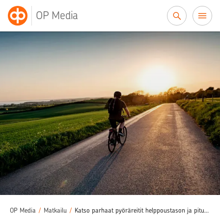
Siirry sisältöön
OP Media
OP Media
/
Matkailu
/
Katso parhaat pyöräreitit helppoustason ja pituuden mukaan