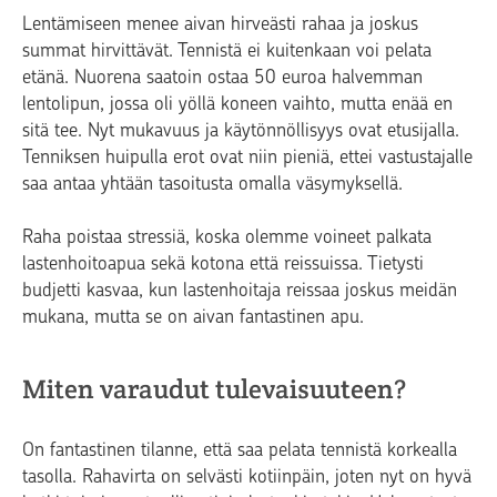
Lentämiseen menee aivan hirveästi rahaa ja joskus
summat hirvittävät. Tennistä ei kuitenkaan voi pelata
etänä. Nuorena saatoin ostaa 50 euroa halvemman
lentolipun, jossa oli yöllä koneen vaihto, mutta enää en
sitä tee. Nyt mukavuus ja käytönnöllisyys ovat etusijalla.
Tenniksen huipulla erot ovat niin pieniä, ettei vastustajalle
saa antaa yhtään tasoitusta omalla väsymyksellä.
Raha poistaa stressiä, koska olemme voineet palkata
lastenhoitoapua sekä kotona että reissuissa. Tietysti
budjetti kasvaa, kun lastenhoitaja reissaa joskus meidän
mukana, mutta se on aivan fantastinen apu.
Miten varaudut tulevaisuuteen?
On fantastinen tilanne, että saa pelata tennistä korkealla
tasolla. Rahavirta on selvästi kotiinpäin, joten nyt on hyvä