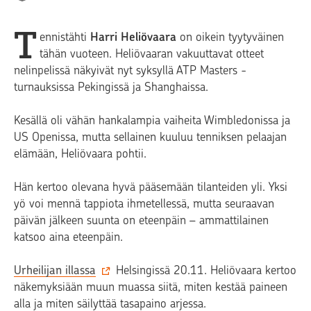
T
ennistähti
Harri Heliövaara
on oikein tyytyväinen
tähän vuoteen. Heliövaaran vakuuttavat otteet
nelinpelissä näkyivät nyt syksyllä ATP Masters -
turnauksissa Pekingissä ja Shanghaissa.
Kesällä oli vähän hankalampia vaiheita Wimbledonissa ja
US Openissa, mutta sellainen kuuluu tenniksen pelaajan
elämään, Heliövaara pohtii.
Hän kertoo olevana hyvä pääsemään tilanteiden yli. Yksi
yö voi mennä tappiota ihmetellessä, mutta seuraavan
päivän jälkeen suunta on eteenpäin – ammattilainen
katsoo aina eteenpäin.
Urheilijan illassa
Helsingissä 20.11. Heliövaara kertoo
näkemyksiään muun muassa siitä, miten kestää paineen
alla ja miten säilyttää tasapaino arjessa.