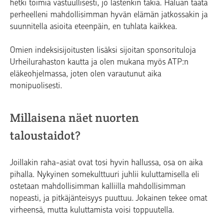
hetki toimia vastuullisesti, jo lastenkin takia. Haluan taata
perheelleni mahdollisimman hyvän elämän jatkossakin ja
suunnitella asioita eteenpäin, en tuhlata kaikkea.
Omien indeksisijoitusten lisäksi sijoitan sponsorituloja
Urheilurahaston kautta ja olen mukana myös ATP:n
eläkeohjelmassa, joten olen varautunut aika
monipuolisesti.
Millaisena näet nuorten
taloustaidot?
Joillakin raha-asiat ovat tosi hyvin hallussa, osa on aika
pihalla. Nykyinen somekulttuuri juhlii kuluttamisella eli
ostetaan mahdollisimman kalliilla mahdollisimman
nopeasti, ja pitkäjänteisyys puuttuu. Jokainen tekee omat
virheensä, mutta kuluttamista voisi toppuutella.