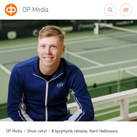
Siirry sisältöön
OP Media
OP Media
/
Omat rahat
/
8 kysymystä rahasta: Harri Heliövaara