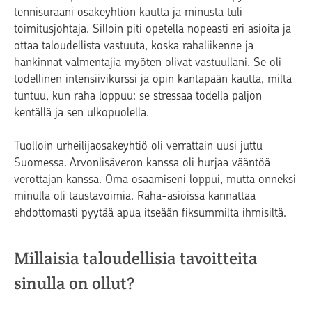
tennisuraani osakeyhtiön kautta ja minusta tuli
toimitusjohtaja. Silloin piti opetella nopeasti eri asioita ja
ottaa taloudellista vastuuta, koska rahaliikenne ja
hankinnat valmentajia myöten olivat vastuullani. Se oli
todellinen intensiivikurssi ja opin kantapään kautta, miltä
tuntuu, kun raha loppuu: se stressaa todella paljon
kentällä ja sen ulkopuolella.
Tuolloin urheilijaosakeyhtiö oli verrattain uusi juttu
Suomessa. Arvonlisäveron kanssa oli hurjaa vääntöä
verottajan kanssa. Oma osaamiseni loppui, mutta onneksi
minulla oli taustavoimia. Raha-asioissa kannattaa
ehdottomasti pyytää apua itseään fiksummilta ihmisiltä.
Millaisia taloudellisia tavoitteita
sinulla on ollut?