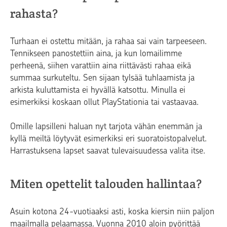
rahasta?
Turhaan ei ostettu mitään, ja rahaa sai vain tarpeeseen.
Tennikseen panostettiin aina, ja kun lomailimme
perheenä, siihen varattiin aina riittävästi rahaa eikä
summaa surkuteltu. Sen sijaan tylsää tuhlaamista ja
arkista kuluttamista ei hyvällä katsottu. Minulla ei
esimerkiksi koskaan ollut PlayStationia tai vastaavaa.
Omille lapsilleni haluan nyt tarjota vähän enemmän ja
kyllä meiltä löytyvät esimerkiksi eri suoratoistopalvelut.
Harrastuksena lapset saavat tulevaisuudessa valita itse.
Miten opettelit talouden hallintaa?
Asuin kotona 24-vuotiaaksi asti, koska kiersin niin paljon
maailmalla pelaamassa. Vuonna 2010 aloin pyörittää