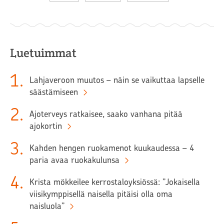
Luetuimmat
1
.
Lahjaveroon muutos – näin se vaikuttaa lapselle
säästämiseen
2
.
Ajoterveys ratkaisee, saako vanhana pitää
ajokortin
3
.
Kahden hengen ruokamenot kuukaudessa – 4
paria avaa ruokakulunsa
4
.
Krista mökkeilee kerrostaloyksiössä: ”Jokaisella
viisikymppisellä naisella pitäisi olla oma
naisluola”