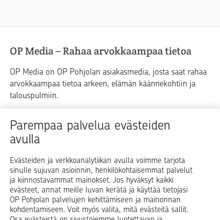
OP Media – Rahaa arvokkaampaa tietoa
OP Media on OP Pohjolan asiakasmedia, josta saat rahaa
arvokkaampaa tietoa arkeen, elämän käännekohtiin ja
talouspulmiin.
Raha
Koti
Elämä
Yrityselämä
Parempaa palvelua evästeiden
avulla
Blogit ja puheenvuorot
Osuuspankit
Evästeiden ja verkkoanalytiikan avulla voimme tarjota
sinulle sujuvan asioinnin, henkilökohtaisemmat palvelut
Op.fi
OP Koti
Pohjola Vahinkoapu
ja kiinnostavammat mainokset. Jos hyväksyt kaikki
evästeet, annat meille luvan kerätä ja käyttää tietojasi
Facebook
X
LinkedIn
Instagram
OP Pohjolan palvelujen kehittämiseen ja mainonnan
kohdentamiseen. Voit myös valita, mitä evästeitä sallit.
Osa evästeistä on sivustojemme luotettavan ja