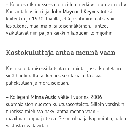
– Kulutustutkimuksessa tunteiden merkitystä on vähätelty.
Kansantaloustieteilijä
John Maynard Keynes
totesi
kuitenkin jo 1930-luvulla, että jos ihminen olisi vain
laskukone, maailma olisi toisennäköinen. Tunteet
vaikuttavat niin paljon kaikkiin talouden toimijoihin.
Kostokuluttaja antaa mennä vaan
Kostokuluttamiseksi kutsutaan ilmiötä, jossa kulutetaan
siitä huolimatta tai kenties sen takia, että asiaa
paheksutaan ja moralisoidaan.
– Kollegani
Minna Autio
väitteli vuonna 2006
suomalaisten nuorten kulutusasenteista. Silloin varsinkin
nuorissa miehissä näkyi antaa mennä vaan -
maailmanloppuajattelua. Se on uhoa ja kapinointia, halua
vastustaa valtavirtaa.