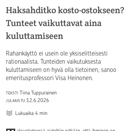
Haksahditko kosto-ostokseen?
Tunteet vaikuttavat aina
kuluttamiseen
Rahankäyttö ei usein ole yksiselitteisesti
rationaalista. Tunteiden vaikutuksesta
kuluttamiseen on hyvä olla tietoinen, sanoo
emeritusprofessori Visa Heinonen.
Tiina Tuppurainen
TEKSTI
12.6.2026
JULKAISTU
Lukuaika
4
min
aloustieteessä ajateltiin pitkään, että ihminen on