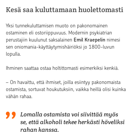
Kesä saa kuluttamaan huolettomasti
Yksi tunnekuluttamisen muoto on pakonomainen
ostaminen eli ostoriippuvuus. Modernin psykiatrian
perustajiin kuulunut saksalainen
Emil Kraepelin
nimesi
sen oniomania-käyttäytymishäiriöksi jo 1800-luvun
lopulla.
Ihminen saattaa ostaa holtittomasti esimerkiksi kenkiä.
– On havaittu, että ihmiset, joilla esiintyy pakonomaista
ostamista, sortuvat houkutuksiin, vaikka heillä olisi kuinka
vähän rahaa.
Lomalla ostamista voi siivittää myös
se, että alkoholi tekee herkästi höveliksi
rahan kanssa.