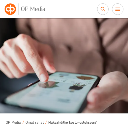
Siirry sisältöön
OP Media
OP Media
/
Omat rahat
/
Haksahditko kosto-ostokseen?