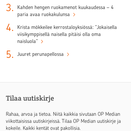
3
.
Kahden hengen ruokamenot kuukaudessa – 4
paria avaa ruokakulunsa
4
.
Krista mökkeilee kerrostaloyksiössä: ”Jokaisella
viisikymppisellä naisella pitäisi olla oma
naisluola”
5
.
Juuret perunapellossa
Tilaa uutiskirje
Rahaa, arvoa ja tietoa. Niitä kaikkia sivutaan OP Median
viikottaisissa uutiskirjeissä. Tilaa OP Median uutiskirje ja
kokeile. Kaikki kentät ovat pakollisia.