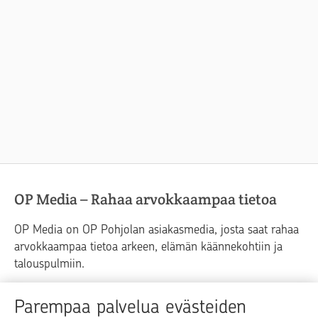
OP Media – Rahaa arvokkaampaa tietoa
OP Media on OP Pohjolan asiakasmedia, josta saat rahaa
arvokkaampaa tietoa arkeen, elämän käännekohtiin ja
talouspulmiin.
Raha
Koti
Elämä
Yrityselämä
Parempaa palvelua evästeiden