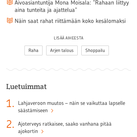
Aivoasiantuntija Mona Moisala: ”Rahaan liittyy
aina tunteita ja ajattelua”
Näin saat rahat riittämään koko kesälomaksi
LISÄÄ AIHEESTA
Raha
Arjen talous
Shoppailu
Luetuimmat
1
.
Lahjaveroon muutos – näin se vaikuttaa lapselle
säästämiseen
2
.
Ajoterveys ratkaisee, saako vanhana pitää
ajokortin