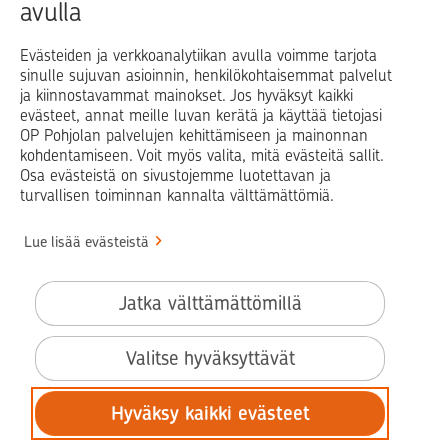
avulla
Blogit ja puheenvuorot
Osuuspankit
Evästeiden ja verkkoanalytiikan avulla voimme tarjota
sinulle sujuvan asioinnin, henkilökohtaisemmat palvelut
Op.fi
OP Koti
Pohjola Vahinkoapu
ja kiinnostavammat mainokset. Jos hyväksyt kaikki
evästeet, annat meille luvan kerätä ja käyttää tietojasi
Facebook
X
LinkedIn
Instagram
OP Pohjolan palvelujen kehittämiseen ja mainonnan
kohdentamiseen. Voit myös valita, mitä evästeitä sallit.
Osa evästeistä on sivustojemme luotettavan ja
turvallisen toiminnan kannalta välttämättömiä.
© OP Pohjola
Lue lisää evästeistä
Info
Käyttöehdot
Jatka välttämättömillä
Saavutettavuusseloste
Evästeiden käyttö
Valitse hyväksyttävät
Tilaa uutiskirje
Hyväksy kaikki evästeet
Tietosuoja