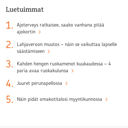
Luetuimmat
1
.
Ajoterveys ratkaisee, saako vanhana pitää
ajokortin
2
.
Lahjaveroon muutos – näin se vaikuttaa lapselle
säästämiseen
3
.
Kahden hengen ruokamenot kuukaudessa – 4
paria avaa ruokakulunsa
4
.
Juuret perunapellossa
5
.
Näin pidät omakotitalosi myyntikunnossa