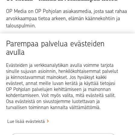
OP Media on OP Pohjolan asiakasmedia, josta saat rahaa
arvokkaampaa tietoa arkeen, elämän käännekohtiin ja
talouspulmiin.
Raha
Koti
Elämä
Yrityselämä
Parempaa palvelua evästeiden
avulla
Blogit ja puheenvuorot
Osuuspankit
Evästeiden ja verkkoanalytiikan avulla voimme tarjota
sinulle sujuvan asioinnin, henkilökohtaisemmat palvelut
Op.fi
OP Koti
Pohjola Vahinkoapu
ja kiinnostavammat mainokset. Jos hyväksyt kaikki
evästeet, annat meille luvan kerätä ja käyttää tietojasi
Facebook
X
LinkedIn
Instagram
OP Pohjolan palvelujen kehittämiseen ja mainonnan
kohdentamiseen. Voit myös valita, mitä evästeitä sallit.
Osa evästeistä on sivustojemme luotettavan ja
turvallisen toiminnan kannalta välttämättömiä.
© OP Pohjola
Lue lisää evästeistä
Info