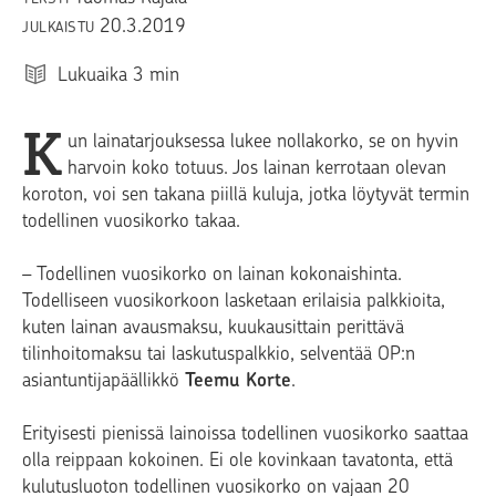
20.3.2019
JULKAISTU
Lukuaika
3
min
K
un lainatarjouksessa lukee nollakorko, se on hyvin
harvoin koko totuus. Jos lainan kerrotaan olevan
koroton, voi sen takana piillä kuluja, jotka löytyvät termin
todellinen vuosikorko takaa.
– Todellinen vuosikorko on lainan kokonaishinta.
Todelliseen vuosikorkoon lasketaan erilaisia palkkioita,
kuten lainan avausmaksu, kuukausittain perittävä
tilinhoitomaksu tai laskutuspalkkio, selventää OP:n
asiantuntijapäällikkö
Teemu Korte
.
Erityisesti pienissä lainoissa todellinen vuosikorko saattaa
olla reippaan kokoinen. Ei ole kovinkaan tavatonta, että
kulutusluoton todellinen vuosikorko on vajaan 20