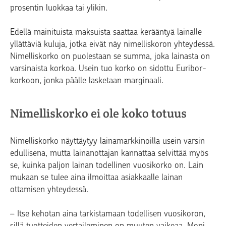
prosentin luokkaa tai ylikin.
Edellä mainituista maksuista saattaa kerääntyä lainalle
yllättäviä kuluja, jotka eivät näy nimelliskoron yhteydessä.
Nimelliskorko on puolestaan se summa, joka lainasta on
varsinaista korkoa. Usein tuo korko on sidottu Euribor-
korkoon, jonka päälle lasketaan marginaali.
Nimelliskorko ei ole koko totuus
Nimelliskorko näyttäytyy lainamarkkinoilla usein varsin
edullisena, mutta lainanottajan kannattaa selvittää myös
se, kuinka paljon lainan todellinen vuosikorko on. Lain
mukaan se tulee aina ilmoittaa asiakkaalle lainan
ottamisen yhteydessä.
– Itse kehotan aina tarkistamaan todellisen vuosikoron,
sillä tuotteiden vertaileminen on muuten vaikeaa. Moni