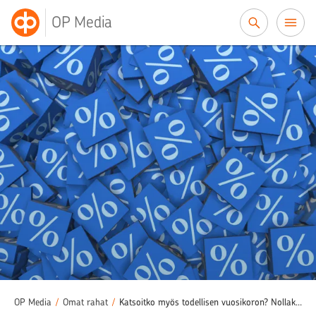
Siirry sisältöön
OP Media
OP Media
/
Omat rahat
/
Katsoitko myös todellisen vuosikoron? Nollakorkoisessa lainassa saattaa piillä yllättäviä kuluja