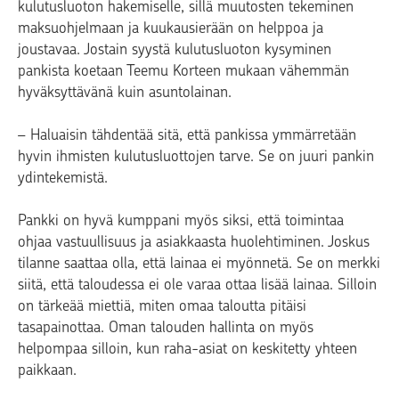
kulutusluoton hakemiselle, sillä muutosten tekeminen
maksuohjelmaan ja kuukausierään on helppoa ja
joustavaa. Jostain syystä kulutusluoton kysyminen
pankista koetaan Teemu Korteen mukaan vähemmän
hyväksyttävänä kuin asuntolainan.
– Haluaisin tähdentää sitä, että pankissa ymmärretään
hyvin ihmisten kulutusluottojen tarve. Se on juuri pankin
ydintekemistä.
Pankki on hyvä kumppani myös siksi, että toimintaa
ohjaa vastuullisuus ja asiakkaasta huolehtiminen. Joskus
tilanne saattaa olla, että lainaa ei myönnetä. Se on merkki
siitä, että taloudessa ei ole varaa ottaa lisää lainaa. Silloin
on tärkeää miettiä, miten omaa taloutta pitäisi
tasapainottaa. Oman talouden hallinta on myös
helpompaa silloin, kun raha-asiat on keskitetty yhteen
paikkaan.