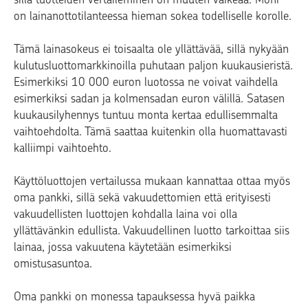
on lainanottotilanteessa hieman sokea todelliselle korolle.
Tämä lainasokeus ei toisaalta ole yllättävää, sillä nykyään
kulutusluottomarkkinoilla puhutaan paljon kuukausieristä.
Esimerkiksi 10 000 euron luotossa ne voivat vaihdella
esimerkiksi sadan ja kolmensadan euron välillä. Satasen
kuukausilyhennys tuntuu monta kertaa edullisemmalta
vaihtoehdolta. Tämä saattaa kuitenkin olla huomattavasti
kalliimpi vaihtoehto.
Käyttöluottojen vertailussa mukaan kannattaa ottaa myös
oma pankki, sillä sekä vakuudettomien että erityisesti
vakuudellisten luottojen kohdalla laina voi olla
yllättävänkin edullista. Vakuudellinen luotto tarkoittaa siis
lainaa, jossa vakuutena käytetään esimerkiksi
omistusasuntoa.
Oma pankki on monessa tapauksessa hyvä paikka