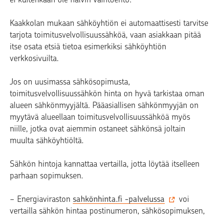
Kaakkolan mukaan sähköyhtiön ei automaattisesti tarvitse
tarjota toimitusvelvollisuussähköä, vaan asiakkaan pitää
itse osata etsiä tietoa esimerkiksi sähköyhtiön
verkkosivuilta.
Jos on uusimassa sähkösopimusta,
toimitusvelvollisuussähkön hinta on hyvä tarkistaa oman
alueen sähkönmyyjältä. Pääasiallisen sähkönmyyjän on
myytävä alueellaan toimitusvelvollisuussähköä myös
niille, jotka ovat aiemmin ostaneet sähkönsä joltain
muulta sähköyhtiöltä.
Sähkön hintoja kannattaa vertailla, jotta löytää itselleen
parhaan sopimuksen.
− Energiaviraston
sahkönhinta.fi -palvelussa
voi
vertailla sähkön hintaa postinumeron, sähkösopimuksen,