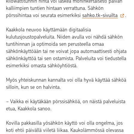
kilowattitunnin hinta voi laskea moninkertaisesti päivän
kalliimpien tuntien hintaan verrattuna. Sähkön
pörssihintaa voi seurata esimerkiksi
sahko.tk-sivuilta
.
Kaakkola neuvoo käyttämään digitaalisia
kulutusjoustopalveluita. Niiden avulla voi nähdä sähkön
tuntihinnan ja optimoida sen perusteella omaa
sähkönkäyttöään tai ne voivat jopa automaattisesti ohjata
sähkönkäyttöä tai sen ostamista. Palveluita voi tiedustella
esimerkiksi omasta sähköyhtiöstä.
Myös yhteiskunnan kannalta voi olla hyvä käyttää sähköä
silloin, kun se on halvinta.
− Vaikka ei käytäkään pörssisähköä, on näistä palveluista
etua, Kaakkola sanoo.
Kovilla pakkasilla yösähkön käyttö voi olla ongelma, jos
koti ehtii päivällä viiletä liikaa. Kaukolämmössä olevassa