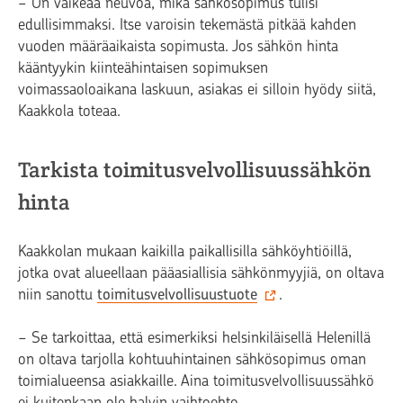
− On vaikeaa neuvoa, mikä sähkösopimus tulisi
edullisimmaksi. Itse varoisin tekemästä pitkää kahden
vuoden määräaikaista sopimusta. Jos sähkön hinta
kääntyykin kiinteähintaisen sopimuksen
voimassaoloaikana laskuun, asiakas ei silloin hyödy siitä,
Kaakkola toteaa.
Tarkista toimitusvelvollisuussähkön
hinta
Kaakkolan mukaan kaikilla paikallisilla sähköyhtiöillä,
jotka ovat alueellaan pääasiallisia sähkönmyyjiä, on oltava
niin sanottu
toimitusvelvollisuustuote
.
− Se tarkoittaa, että esimerkiksi helsinkiläisellä Helenillä
on oltava tarjolla kohtuuhintainen sähkösopimus oman
toimialueensa asiakkaille. Aina toimitusvelvollisuussähkö
ei kuitenkaan ole halvin vaihtoehto.