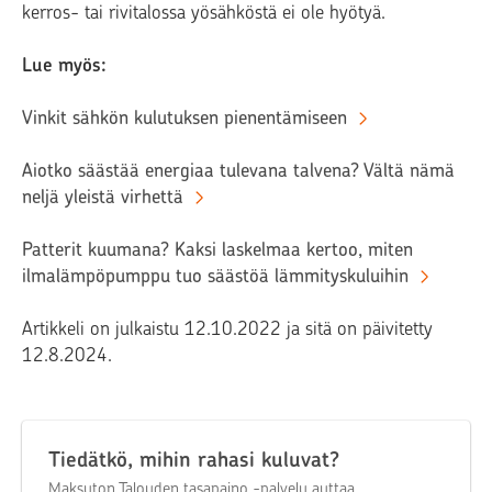
kerros- tai rivitalossa yösähköstä ei ole hyötyä.
Lue myös:
Vinkit sähkön kulutuksen pienentämiseen
Aiotko säästää energiaa tulevana talvena? Vältä nämä
neljä yleistä virhettä
Patterit kuumana? Kaksi laskelmaa kertoo, miten
ilmalämpöpumppu tuo säästöä lämmityskuluihin
Artikkeli on julkaistu 12.10.2022 ja sitä on päivitetty
12.8.2024.
Tiedätkö, mihin rahasi kuluvat?
Maksuton Talouden tasapaino -palvelu auttaa