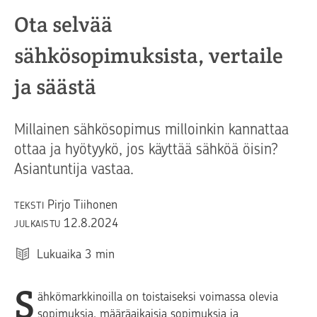
Ota selvää
sähkösopimuksista, vertaile
ja säästä
Millainen sähkösopimus milloinkin kannattaa
ottaa ja hyötyykö, jos käyttää sähköä öisin?
Asiantuntija vastaa.
Pirjo Tiihonen
TEKSTI
12.8.2024
JULKAISTU
Lukuaika
3
min
S
ähkömarkkinoilla on toistaiseksi voimassa olevia
sopimuksia, määräaikaisia sopimuksia ja