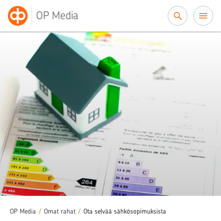
Siirry sisältöön
OP Media
OP Media
/
Omat rahat
/
Ota selvää sähkösopimuksista