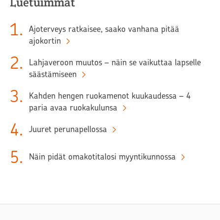
Luetuimmat
1
.
Ajoterveys ratkaisee, saako vanhana pitää
ajokortin
2
.
Lahjaveroon muutos – näin se vaikuttaa lapselle
säästämiseen
3
.
Kahden hengen ruokamenot kuukaudessa – 4
paria avaa ruokakulunsa
4
.
Juuret perunapellossa
5
.
Näin pidät omakotitalosi myyntikunnossa