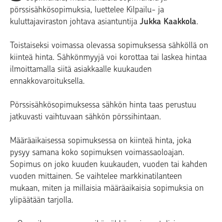
pörssisähkösopimuksia, luettelee Kilpailu- ja
kuluttajaviraston johtava asiantuntija
Jukka Kaakkola
.
Toistaiseksi voimassa olevassa sopimuksessa sähköllä on
kiinteä hinta. Sähkönmyyjä voi korottaa tai laskea hintaa
ilmoittamalla siitä asiakkaalle kuukauden
ennakkovaroituksella.
Pörssisähkösopimuksessa sähkön hinta taas perustuu
jatkuvasti vaihtuvaan sähkön pörssihintaan.
Määräaikaisessa sopimuksessa on kiinteä hinta, joka
pysyy samana koko sopimuksen voimassaoloajan.
Sopimus on joko kuuden kuukauden, vuoden tai kahden
vuoden mittainen. Se vaihtelee markkinatilanteen
mukaan, miten ja millaisia määräaikaisia sopimuksia on
ylipäätään tarjolla.