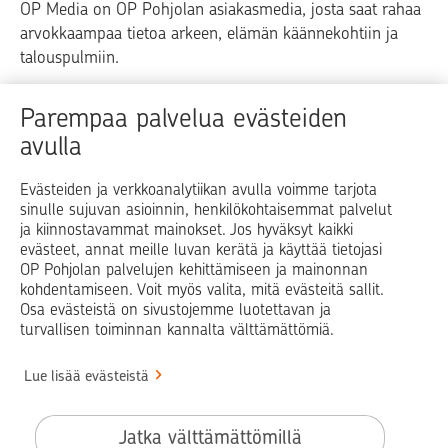
OP Media on OP Pohjolan asiakasmedia, josta saat rahaa
arvokkaampaa tietoa arkeen, elämän käännekohtiin ja
talouspulmiin.
Raha
Koti
Elämä
Yrityselämä
Parempaa palvelua evästeiden
avulla
Blogit ja puheenvuorot
Osuuspankit
Evästeiden ja verkkoanalytiikan avulla voimme tarjota
sinulle sujuvan asioinnin, henkilökohtaisemmat palvelut
Op.fi
OP Koti
Pohjola Vahinkoapu
ja kiinnostavammat mainokset. Jos hyväksyt kaikki
evästeet, annat meille luvan kerätä ja käyttää tietojasi
Facebook
X
LinkedIn
Instagram
OP Pohjolan palvelujen kehittämiseen ja mainonnan
kohdentamiseen. Voit myös valita, mitä evästeitä sallit.
Osa evästeistä on sivustojemme luotettavan ja
turvallisen toiminnan kannalta välttämättömiä.
© OP Pohjola
Lue lisää evästeistä
Info
Käyttöehdot
Jatka välttämättömillä