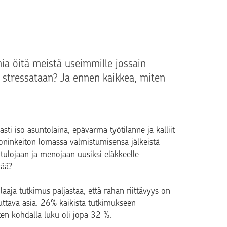
ia öitä meistä useimmille jossain
 stressataan? Ja ennen kaikkea, miten
sti iso asuntolaina, epävarma työtilanne ja kalliit
oninkeiton lomassa valmistumisensa jälkeistä
 tulojaan ja menojaan uusiksi eläkkeelle
vää?
aaja tutkimus paljastaa, että rahan riittävyys on
euttava asia. 26% kaikista tutkimukseen
ten kohdalla luku oli jopa 32 %.