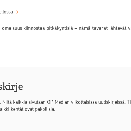
llossa
n omaisuus kiinnostaa pitkäkyntisiä – nämä tavarat lähtevät
skirje
. Niitä kaikkia sivutaan OP Median viikottaisissa uutiskirjeissä. 
Kaikki kentät ovat pakollisia.