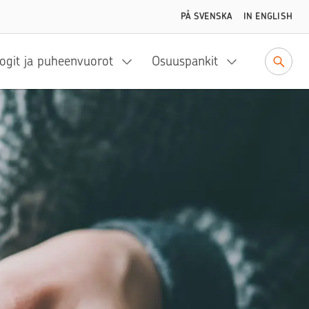
PÅ SVENSKA
IN ENGLISH
ogit ja puheenvuorot
Osuuspankit