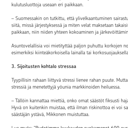
kulutusluottoja useaan eri paikkaan.
– Suomessakin on tutkittu, että ylivelkaantuminen sairastu
siitä, missä järjestyksessä ja miten velat maksetaan takai
paikkaan, niin niiden yhteen kokoaminen ja järkevöittämi
Asuntovelallisia voi mietityttää paljon puhuttu korkojen 
esimerkiksi kiinteäkorkoisella lainalla tai korkosuojauksella
3. Sijoitusten kohtalo stressaa
Tyypillisin rahaan liittyvä stressi lienee rahan puute. Mutt
stressiä ja menetettyjä yöunia markkinoiden heiluessa.
– Tällöin kannattaa miettiä, onko omat säästöt fiksusti hajau
Hyvä on kuitenkin muistaa, että ilman riskinottoa ei voi sa
säästäjän ystävä, Mikkonen muistuttaa.