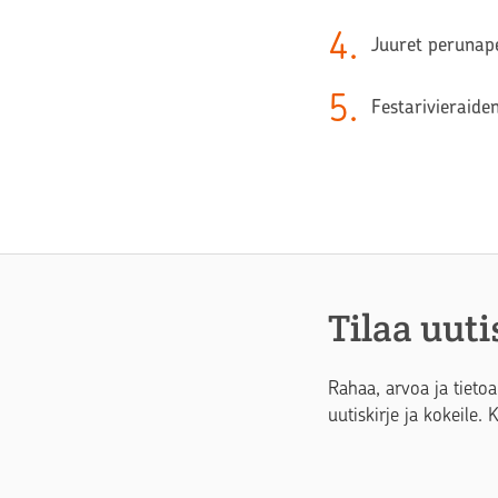
4
.
Juuret perunape
5
.
Festarivieraide
Tilaa uuti
Rahaa, arvoa ja tietoa
uutiskirje ja kokeile. 