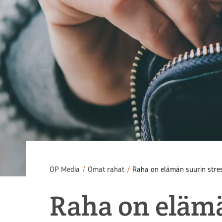
OP Media
/
Omat rahat
/
Raha on elämän suurin stress
Raha on elämä