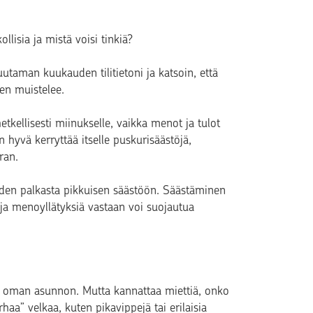
llisia ja mistä voisi tinkiä?
muutaman kuukauden tilitietoni ja katsoin, että
en muistelee.
etkellisesti miinukselle, vaikka menot ja tulot
n hyvä kerryttää itselle puskurisäästöjä,
ran.
auden palkasta pikkuisen säästöön. Säästäminen
soja menoyllätyksiä vastaan voi suojautua
aa oman asunnon. Mutta kannattaa miettiä, onko
aa” velkaa, kuten pikavippejä tai erilaisia