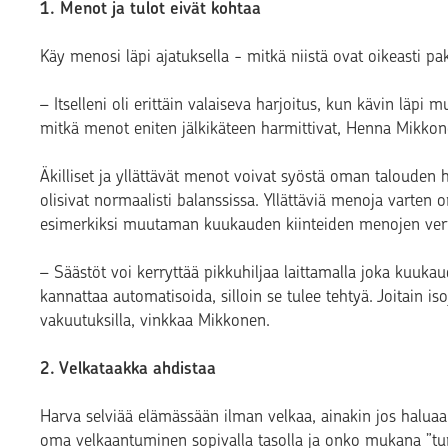
1. Menot ja tulot eivät kohtaa
Käy menosi läpi ajatuksella - mitkä niistä ovat oikeasti pako
– Itselleni oli erittäin valaiseva harjoitus, kun kävin läpi 
mitkä menot eniten jälkikäteen harmittivat, Henna Mikkon
Äkilliset ja yllättävät menot voivat syöstä oman talouden h
olisivat normaalisti balanssissa. Yllättäviä menoja varten o
esimerkiksi muutaman kuukauden kiinteiden menojen ver
– Säästöt voi kerryttää pikkuhiljaa laittamalla joka kuuk
kannattaa automatisoida, silloin se tulee tehtyä. Joitain i
vakuutuksilla, vinkkaa Mikkonen.
2. Velkataakka ahdistaa
Harva selviää elämässään ilman velkaa, ainakin jos halu
oma velkaantuminen sopivalla tasolla ja onko mukana ”turh