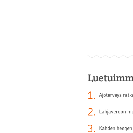
Luetuimm
1
.
Ajoterveys ratk
2
.
Lahjaveroon muu
3
.
Kahden hengen 