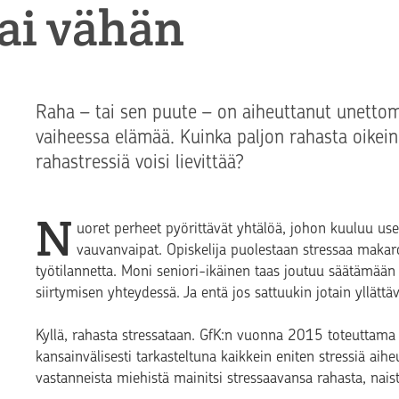
tai vähän
Raha – tai sen puute – on aiheuttanut unettom
vaiheessa elämää. Kuinka paljon rahasta oikein
rahastressiä voisi lievittää?
N
uoret perheet pyörittävät yhtälöä, johon kuuluu usea
vauvanvaipat. Opiskelija puolestaan stressaa makar
työtilannetta. Moni seniori-ikäinen taas joutuu säätämään
siirtymisen yhteydessä. Ja entä jos sattuukin jotain yllättä
Kyllä, rahasta stressataan. GfK:n vuonna 2015 toteuttama l
kansainvälisesti tarkasteltuna kaikkein eniten stressiä aih
vastanneista miehistä mainitsi stressaavansa rahasta, nais