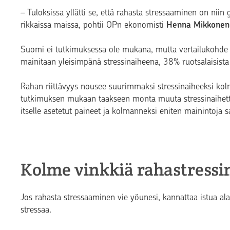
– Tuloksissa yllätti se, että rahasta stressaaminen on niin 
rikkaissa maissa, pohtii OPn ekonomisti
Henna Mikkonen
Suomi ei tutkimuksessa ole mukana, mutta vertailukohde l
mainitaan yleisimpänä stressinaiheena, 38% ruotsalaisista 
Rahan riittävyys nousee suurimmaksi stressinaiheeksi ko
tutkimuksen mukaan taakseen monta muuta stressinaihetta:
itselle asetetut paineet ja kolmanneksi eniten mainintoja 
Kolme vinkkiä rahastressi
Jos rahasta stressaaminen vie yöunesi, kannattaa istua ala
stressaa.