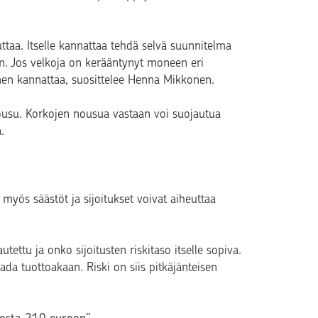
ttaa. Itselle kannattaa tehdä selvä suunnitelma
sin. Jos velkoja on kerääntynyt moneen eri
nen kannattaa, suosittelee Henna Mikkonen.
nousu. Korkojen nousua vastaan voi suojautua
.
a myös säästöt ja sijoitukset voivat aiheuttaa
tettu ja onko sijoitusten riskitaso itselle sopiva.
ada tuottoakaan. Riski on siis pitkäjänteisen