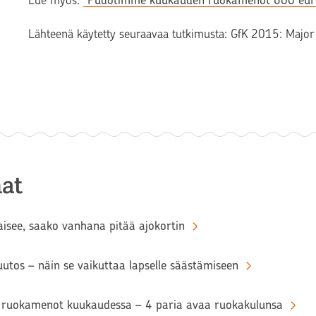
Lue myös:
”Pudotimme kuukauden ruokamenot 600 eur
Lähteenä käytetty seuraavaa tutkimusta: GfK 2015: Major 
at
aisee, saako vanhana pitää ajokortin
tos – näin se vaikuttaa lapselle säästämiseen
ruokamenot kuukaudessa – 4 paria avaa ruokakulunsa