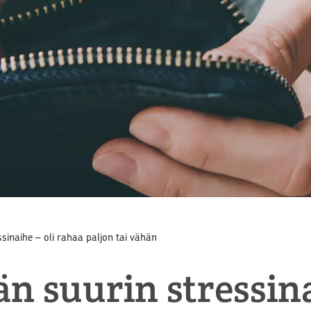
inaihe – oli rahaa paljon tai vähän
n suurin stressina