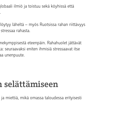
globaali ilmiö ja toistuu sekä köyhissä että
.
öytyy läheltä – myös Ruotsissa rahan riittävyys
stressaa rahasta.
lmekymppisestä eteenpäin. Rahahuolet jättävät
 seuraavaksi eniten ihmisiä stressaavat itse
saa unenpuute.
n selättämiseen
 ja miettiä, mikä omassa taloudessa erityisesti