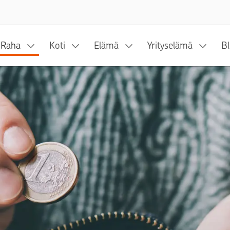
Siirry sisältöön
Raha
Koti
Elämä
Yrityselämä
Bl