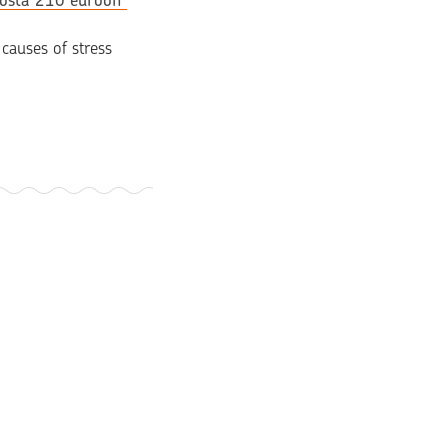
osta 210 euroon”
causes of stress