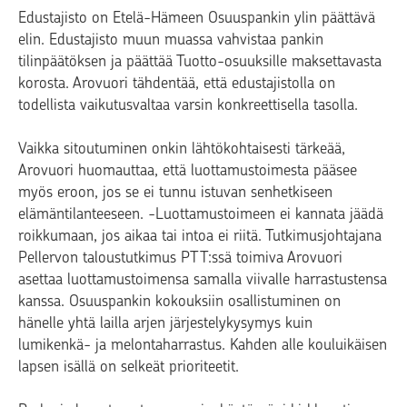
Edustajisto on Etelä-Hämeen Osuuspankin ylin päättävä
elin. Edustajisto muun muassa vahvistaa pankin
tilinpäätöksen ja päättää Tuotto-osuuksille maksettavasta
korosta. Arovuori tähdentää, että edustajistolla on
todellista vaikutusvaltaa varsin konkreettisella tasolla.
Vaikka sitoutuminen onkin lähtökohtaisesti tärkeää,
Arovuori huomauttaa, että luottamustoimesta pääsee
myös eroon, jos se ei tunnu istuvan senhetkiseen
elämäntilanteeseen. -Luottamustoimeen ei kannata jäädä
roikkumaan, jos aikaa tai intoa ei riitä. Tutkimusjohtajana
Pellervon taloustutkimus PTT:ssä toimiva Arovuori
asettaa luottamustoimensa samalla viivalle harrastustensa
kanssa. Osuuspankin kokouksiin osallistuminen on
hänelle yhtä lailla arjen järjestelykysymys kuin
lumikenkä- ja melontaharrastus. Kahden alle kouluikäisen
lapsen isällä on selkeät prioriteetit.