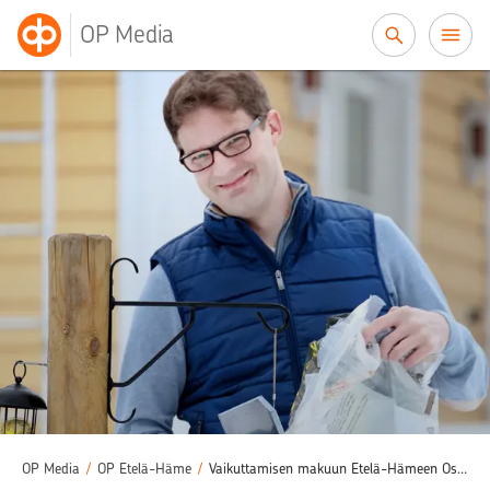
Siirry sisältöön
OP Media
OP Media
/
OP Etelä-Häme
/
Vaikuttamisen makuun Etelä-Hämeen Osuuspankin edustajistossa