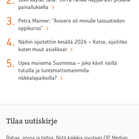
2
.
painalluksella
3
.
Petra Manner: ”Avioero oli minulle taloustiedon
oppikurssi”
4
.
Näihin sijoitettiin kesällä 2026 – Katso, sijoititko
kuten muut asiakkaat
5
.
Upea maisema Suomessa – joko kävit näillä
tutuilla ja tuntemattomammilla
näköalapaikoilla?
Tilaa uutiskirje
Rahaa, arvoa ja tietoa. Niitä kaikkia sivutaan OP Median