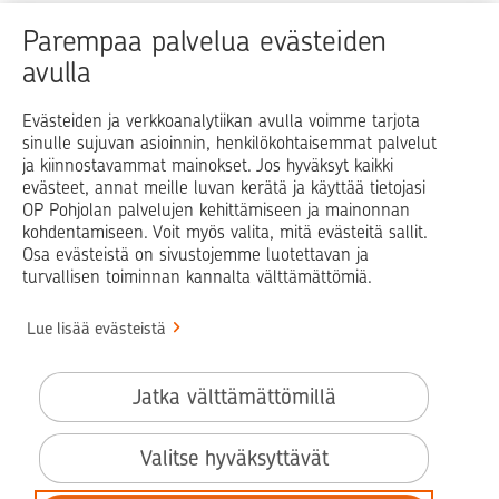
Raha
Koti
Elämä
Yrityselämä
Parempaa palvelua evästeiden
avulla
Blogit ja puheenvuorot
Osuuspankit
Evästeiden ja verkkoanalytiikan avulla voimme tarjota
sinulle sujuvan asioinnin, henkilökohtaisemmat palvelut
Op.fi
OP Koti
Pohjola Vahinkoapu
ja kiinnostavammat mainokset. Jos hyväksyt kaikki
evästeet, annat meille luvan kerätä ja käyttää tietojasi
Facebook
X
LinkedIn
Instagram
OP Pohjolan palvelujen kehittämiseen ja mainonnan
kohdentamiseen. Voit myös valita, mitä evästeitä sallit.
Osa evästeistä on sivustojemme luotettavan ja
turvallisen toiminnan kannalta välttämättömiä.
© OP Pohjola
Lue lisää evästeistä
Info
Käyttöehdot
Jatka välttämättömillä
Saavutettavuusseloste
Evästeiden käyttö
Valitse hyväksyttävät
Tilaa uutiskirje