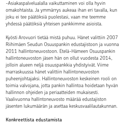
-Asiakaspalvelualalla vaikuttaminen voi olla hyvin
omakohtaista. Ja ymmärrys aukeaa ihan eri tavalla, kun
joku ei tee päätöksiä puolestasi, vaan me teemme
yhdessä päätöksiä yhteisen pankkimme asioista.
Kyösti Arovuori tietää mistä puhuu. Hänet valittiin 2007
Riihimäen Seudun Osuuspankin edustajistoon ja vuonna
2011 hallintoneuvostoon. Etelä-Hämeen Osuuspankin
hallintoneuvoston jäsen hän on ollut vuodesta 2014,
jolloin alueen neljä osuuspankkia yhdistyivät. Viime
marraskuussa hänet valittiin hallintoneuvoston
puheenjohtajaksi. Hallintoneuvoston keskeinen rooli on
toimia valvojana, jotta pankin hallintoa hoidetaan hyvän
hallinnon ohjeiden ja periaatteiden mukaisesti.
Vaalivuonna hallintoneuvosto määrää edustajiston
jäsenten lukumäärän ja asettaa keskusvaalilautakunnan.
Konkreettista edustamista