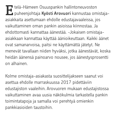
E
telä-Hämeen Osuuspankin hallintoneuvoston
puheenjohtaja
Kyösti Arovuori
kannustaa omistaja-
asiakkaita asettumaan ehdolle edustajavaaleissa, jos
vaikuttaminen oman pankin asioissa kiinnostaa. Ja
ehdottomasti kannattaa äänestää. -Jokaisen omistaja-
asiakkaan kannattaa käyttää äänioikeuttaan. Kaikki äänet
ovat samanarvoisa, paitsi ne käyttämättä jätetyt. Ne
menevät tavallaan niiden hyväksi, jotka äänestävät, koska
heidän äänensä painoarvo nousee, jos äänestysprosentti
on alhainen.
Kolme omistaja-asiakasta suosittelijakseen saanut voi
asettua ehdolle marraskuussa 2017 pidettäviin
edustajiston vaaleihin. Arovuoren mukaan edustajistossa
vaikuttaminen avaa uusia näkökulmia tarkastella pankin
toimintatapoja ja samalla voi perehtyä omienkin
pankkiasioiden taustoihin.