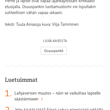
Perhe ja lapset ovat vapaa-ajankäytössäni kirkkaasti
etusijalla. Osuuspankin luottamustoimi vie lopultakin
suhteellisen vähän vapaa-aikaani.
teksti: Tuula Ainasoja kuva: Vilja Tamminen
LISÄÄ AIHEESTA
Osuuspankit
Luetuimmat
1
.
Lahjaveroon muutos – näin se vaikuttaa lapselle
säästämiseen
Joko käytät tätä? Siirrä rahaa näppärästi pitkällä