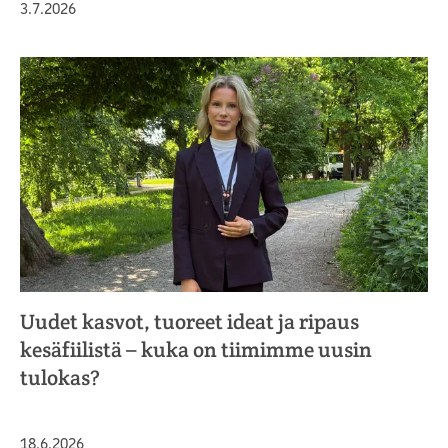
Julkaistu
3.7.2026
Uudet kasvot, tuoreet ideat ja ripaus
kesäfiilistä – kuka on tiimimme uusin
tulokas?
Julkaistu
18.6.2026