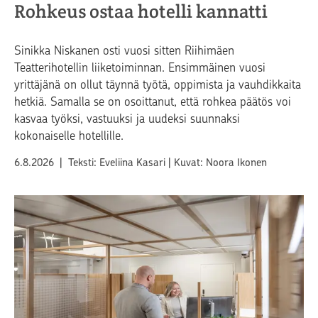
Rohkeus ostaa hotelli kannatti
Sinikka Niskanen osti vuosi sitten Riihimäen
Teatterihotellin liiketoiminnan. Ensimmäinen vuosi
yrittäjänä on ollut täynnä työtä, oppimista ja vauhdikkaita
hetkiä. Samalla se on osoittanut, että rohkea päätös voi
kasvaa työksi, vastuuksi ja uudeksi suunnaksi
kokonaiselle hotellille.
Julkaistu
6.8.2026
|
Teksti: Eveliina Kasari
|
Kuvat: Noora Ikonen