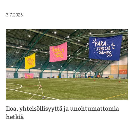
Julkaistu
3.7.2026
Iloa, yhteisöllisyyttä ja unohtumattomia
hetkiä