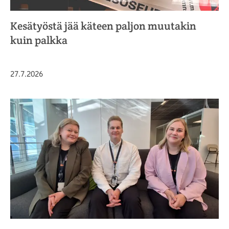
Kesätyöstä jää käteen paljon muutakin
kuin palkka
Julkaistu
27.7.2026