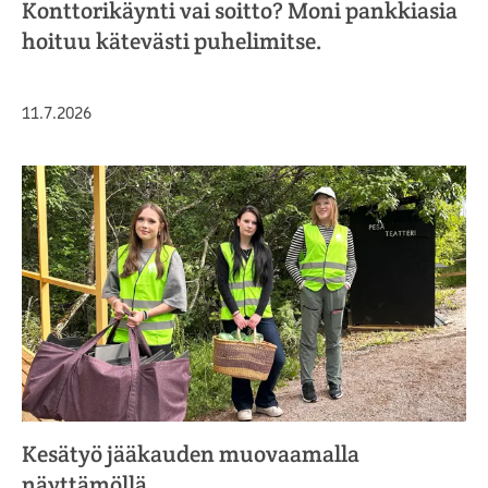
Konttorikäynti vai soitto? Moni pankkiasia
hoituu kätevästi puhelimitse.
Julkaistu
11.7.2026
Kesätyö jääkauden muovaamalla
näyttämöllä