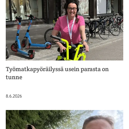
Työmatkapyöräilyssä usein parasta on
tunne
Julkaistu
8.6.2026