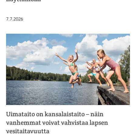
Julkaistu
7.7.2026
Uimataito on kansalaistaito – näin
vanhemmat voivat vahvistaa lapsen
vesitaitavuutta