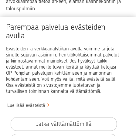
arvokkaampaa tietoa arkeen, elämän käännekohtiin ja
talouspulmiin.
Raha
Koti
Elämä
Yrityselämä
Parempaa palvelua evästeiden
avulla
Blogit ja puheenvuorot
Osuuspankit
Evästeiden ja verkkoanalytiikan avulla voimme tarjota
sinulle sujuvan asioinnin, henkilökohtaisemmat palvelut
Op.fi
OP Koti
Pohjola Vahinkoapu
ja kiinnostavammat mainokset. Jos hyväksyt kaikki
evästeet, annat meille luvan kerätä ja käyttää tietojasi
Facebook
X
LinkedIn
Instagram
OP Pohjolan palvelujen kehittämiseen ja mainonnan
kohdentamiseen. Voit myös valita, mitä evästeitä sallit.
Osa evästeistä on sivustojemme luotettavan ja
turvallisen toiminnan kannalta välttämättömiä.
© OP Pohjola
Lue lisää evästeistä
Info
Käyttöehdot
Jatka välttämättömillä
Saavutettavuusseloste