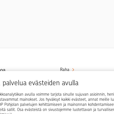
toa
Raha
Koti
at rahaa
palvelua evästeiden avulla
in ja
Elämä
kkoanalytiikan avulla voimme tarjota sinulle sujuvan asioinnin, he
Yrityselämä
ostavammat mainokset. Jos hyväksyt kaikki evästeet, annat meille lu
i OP Pohjolan palvelujen kehittämiseen ja mainonnan kohdentamisee
Blogit ja puheenvuorot
teitä sallit. Osa evästeistä on sivustojemme luotettavan ja turvallis