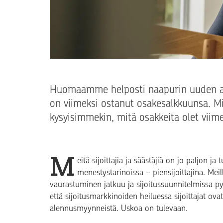
Huomaamme helposti naapurin uuden au
on viimeksi ostanut osakesalkkuunsa. Mit
kysyisimmekin, mitä osakkeita olet viim
M
eitä sijoittajia ja säästäjiä on jo paljon 
menestystarinoissa – piensijoittajina. Mei
vaurastuminen jatkuu ja sijoitussuunnitelmissa py
että sijoitusmarkkinoiden heiluessa sijoittajat ov
alennusmyynneistä. Uskoa on tulevaan.