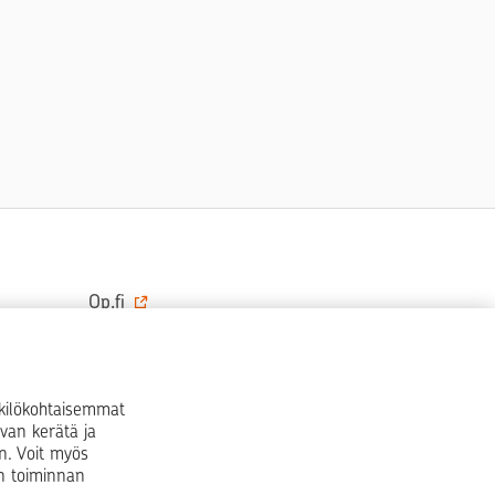
Op.fi
OP Koti
Pohjola Vahinkoapu
nkilökohtaisemmat
van kerätä ja
Facebook
X
LinkedIn
Instagram
n. Voit myös
en toiminnan