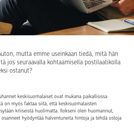
ton, mutta emme useinkaan tiedä, mitä hän
ä jos seuraavalla kohtaamisella postilaatikolla
eksi ostanut?
ja tuhannet keskisuomalaiset ovat mukana paikallisissa
llä on myös faktaa siitä, että keskisuomalaisten
sytään kriiseistä huolimatta. Ilokseni olen huomannut,
at osanneet hyödyntää halventuneita hintoja ja tehdä ostoja