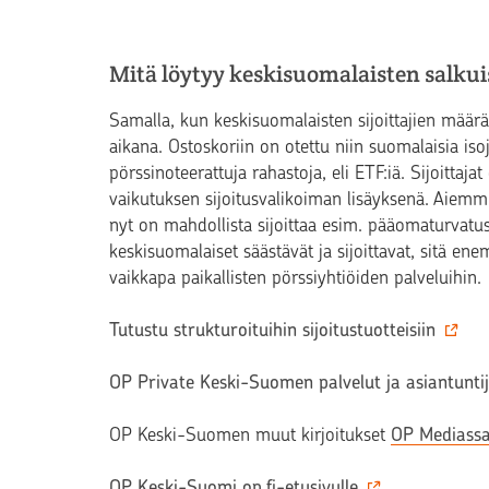
Mitä löytyy keskisuomalaisten salkui
Samalla, kun keskisuomalaisten sijoittajien määrä 
aikana. Ostoskoriin on otettu niin suomalaisia isoj
pörssinoteerattuja rahastoja, eli ETF:iä. Sijoitta
vaikutuksen sijoitusvalikoiman lisäyksenä. Aiemmin
nyt on mahdollista sijoittaa esim. pääomaturvatu
keskisuomalaiset säästävät ja sijoittavat, sitä 
vaikkapa paikallisten pörssiyhtiöiden palveluihin.
Tutustu strukturoituihin sijoitustuotteisiin
OP Private Keski-Suomen palvelut ja asiantunti
OP Keski-Suomen muut kirjoitukset
OP Mediass
OP Keski-Suomi op.fi-etusivulle