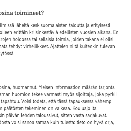
osina toimineet?
issä läheltä keskisuomalaisten taloutta ja erityisesti
lleen erittäin kriisinkestäviä edellisten vuosien aikana. En
ojen hoidossa tai sellaisia toimia, joiden takana ei olisi
ta tehdyt virheliikkeet. Ajattelen niitä kuitenkin tulevan
äytössä.
vuosina, huomannut. Yleisen informaation määrän tarjonta
Saman huomion tekee varmasti myös sijoittaja, joka pyrkii
 tapahtuu. Voisi todeta, että tässä tapauksessa vähempi
en päätösten tekeminen on vaikeaa. Kouluajoilta
in päivän lehden taloussivut, sitten vasta sarjakuvat.
tiedosta voisi sanoa samaa kuin tulesta: tieto on hyvä orja,