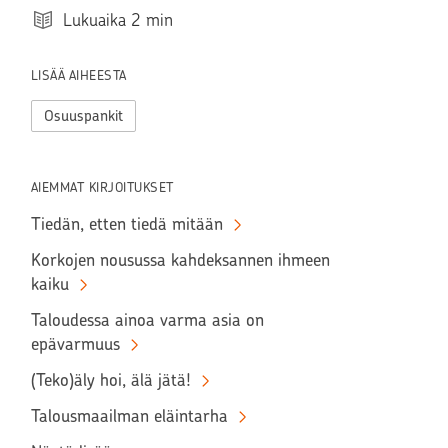
Lukuaika
2
min
LISÄÄ AIHEESTA
Osuuspankit
AIEMMAT KIRJOITUKSET
Tiedän, etten tiedä mitään
Korkojen nousussa kahdeksannen ihmeen
kaiku
Taloudessa ainoa varma asia on
epävarmuus
(Teko)äly hoi, älä jätä!
Talousmaailman eläintarha