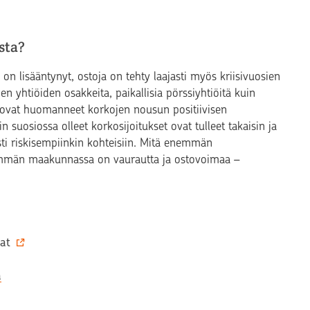
sta?
on lisääntynyt, ostoja on tehty laajasti myös kriisivuosien
en yhtiöiden osakkeita, paikallisia pörssiyhtiöitä kuin
jat ovat huomanneet korkojen nousun positiivisen
 suosiossa olleet korkosijoitukset ovat tulleet takaisin ja
sti riskisempiinkin kohteisiin. Mitä enemmän
enemmän maakunnassa on vaurautta ja ostovoimaa –
jat
a