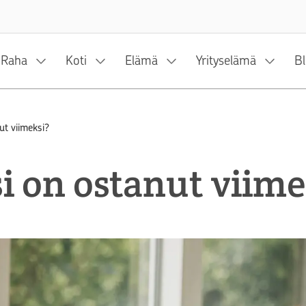
Siirry sisältöön
Raha
Koti
Elämä
Yrityselämä
Bl
ut viimeksi?
i on ostanut viime