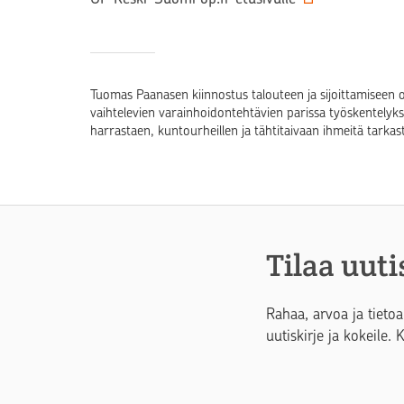
Tuomas Paanasen kiinnostus talouteen ja sijoittamiseen o
vaihtelevien varainhoidontehtävien parissa työskentelyk
harrastaen, kuntourheillen ja tähtitaivaan ihmeitä tarkast
Tilaa uuti
Rahaa, arvoa ja tietoa
uutiskirje ja kokeile. 