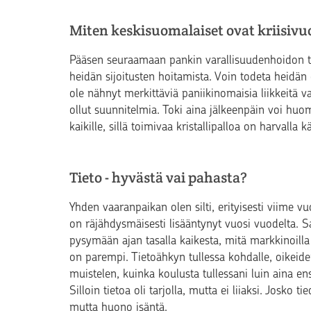
Miten keskisuomalaiset ovat kriisivu
Pääsen seuraamaan pankin varallisuudenhoidon tiim
heidän sijoitusten hoitamista. Voin todeta heidän o
ole nähnyt merkittäviä paniikinomaisia liikkeitä var
ollut suunnitelmia. Toki aina jälkeenpäin voi huoma
kaikille, sillä toimivaa kristallipalloa on harvalla k
Tieto - hyvästä vai pahasta?
Yhden vaaranpaikan olen silti, erityisesti viime 
on räjähdysmäisesti lisääntynyt vuosi vuodelta. 
pysymään ajan tasalla kaikesta, mitä markkinoilla
on parempi. Tietoähkyn tullessa kohdalle, oikeid
muistelen, kuinka koulusta tullessani luin aina ens
Silloin tietoa oli tarjolla, mutta ei liiaksi. Josko 
mutta huono isäntä.