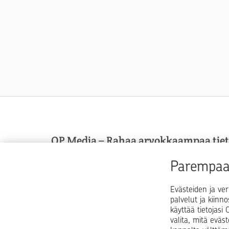
OP Media – Rahaa arvokkaampaa tie
OP Media on OP Pohjolan asiakasmedia, josta sa
Parempaa 
arvokkaampaa tietoa arkeen, elämän käännekohti
talouspulmiin.
Evästeiden ja ver
palvelut ja kiinn
käyttää tietojas
valita, mitä eväs