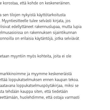
e korostaa, että kohde on keskeneräinen.
 sen tilojen nykyistä käyttötarkoitusta
yyntiesitteelle tulee selvästi kirjata, jos
olisivat edellyttäneet rakennuslupaa, mutta lupia
selmusasioissa on rakennuksen sijaintikunnan
noilla on erilaisia käytäntöjä, jotka selviävät
etaan myyntiin myös kohteita, joita ei ole
n markkinoimme ja myymme keskeneräistä
teettää loppukatselmuksen ennen kaupan tekoa.
le saatavana loppukatselmuspöytäkirjaa, miksi se
sta tehdään kauppa siten, että tiedetään
teettämään, huolehdimme, että ostaja varmasti