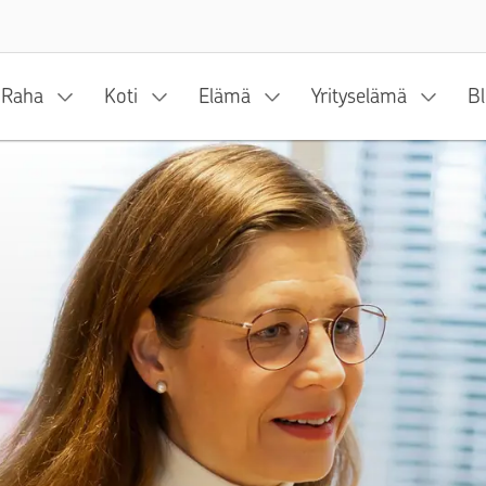
Siirry sisältöön
Raha
Koti
Elämä
Yrityselämä
Bl