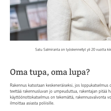
Satu Salmiranta on työskennellyt yli 20 vuotta kiin
Oma tupa, oma lupa?
Rakennu
s katsotaan keskeneräiseksi
,
jos
loppukatselmus o
teettää rakennusluvan jo umpeuduttua, rakentajan pitää 
käyttöönottokatselmus on tekemättä, rakennusvalvonta voi
ilmoittaa asiasta poliisille.