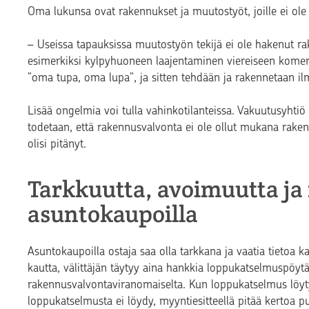
Oma lukunsa ovat rakennukset ja muutostyöt, joille ei ol
–
Useissa tapauksissa muutostyön tekijä ei ole hakenut rak
esimerkiksi kylpyhuoneen laajentaminen viereiseen komeroo
”oma tupa, oma lupa”, ja sitten tehdään ja rakennetaan il
Lisää ongelmia voi tulla vahinkotilanteissa. Vakuutusyhtiö
todetaan, että rakennusvalvonta ei ole ollut mukana rakent
olisi pitänyt.
Tarkkuutta, avoimuutta ja 
asuntokaupoilla
Asuntokaupoilla ostaja saa olla tarkkana ja vaatia tietoa 
kautta, välittäjän täytyy aina hankkia loppukatselmuspöyt
rakennusvalvontaviranomaiselta. Kun loppukatselmus löytyy
loppukatselmusta ei löydy, myyntiesitteellä pitää kertoa p