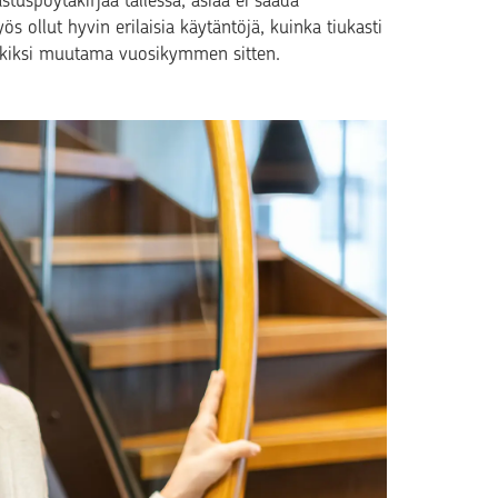
astuspöytäkirjaa tallessa, asiaa ei saada
s ollut hyvin erilaisia käytäntöjä, kuinka tiukasti
erkiksi muutama vuosikymmen sitten.