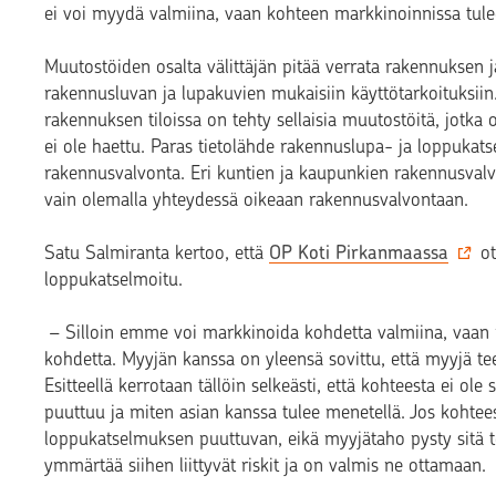
ei voi myydä valmiina, vaan kohteen markkinoinnissa tule
Muutostöiden osalta välittäjän pitää verrata rakennuksen ja
rakennusluvan ja lupakuvien mukaisiin käyttötarkoituksiin. M
rakennuksen tiloissa on tehty sellaisia muutostöitä, jotka 
ei ole haettu. Paras tietolähde rakennuslupa- ja loppukat
rakennusvalvonta. Eri kuntien ja kaupunkien rakennusvalvon
vain olemalla yhteydessä oikeaan rakennusvalvontaan.
Satu Salmiranta kertoo, että
OP Koti Pirkanmaassa
ot
loppukatselmoitu.
–
Silloin emme voi markkinoida kohdetta valmiina, vaa
kohdetta. Myyjän kanssa on yleensä sovittu, että myyjä 
Esitteellä kerrotaan tällöin selkeästi, että kohteesta ei o
puuttuu ja miten asian kanssa tulee menetellä. Jos kohtee
loppukatselmuksen puuttuvan, eikä myyjätaho pysty sitä 
ymmärtää siihen liittyvät riskit ja on valmis ne ottamaan.