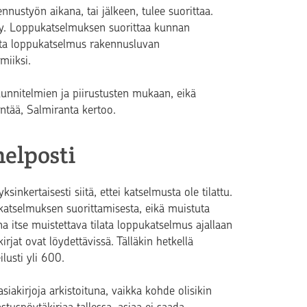
ennustyön aikana
,
tai jälkeen
,
tulee suorittaa
.
ty. Loppukatselmuksen suorittaa kunnan
lata loppukatselmus rakennusluvan
miiksi.
uunnitelmien ja piirustusten mukaan, eikä
yntää, Salmiranta
kertoo
.
elposti
nkertaisesti siitä, ettei katselmusta ole tilattu.
atselmuksen suorittamisesta, eikä muistuta
na itse muistettava tilata loppukatselmus ajallaan
jat ovat löydettävissä. Tälläkin hetkellä
usti yli 600.
iakirjoja arkistoituna, vaikka kohde olisikin