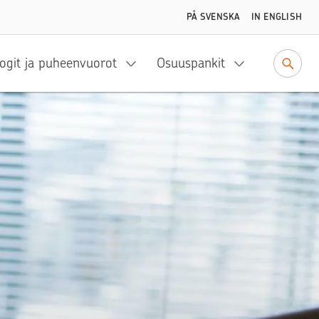
PÅ SVENSKA
IN ENGLISH
ogit ja puheenvuorot
Osuuspankit