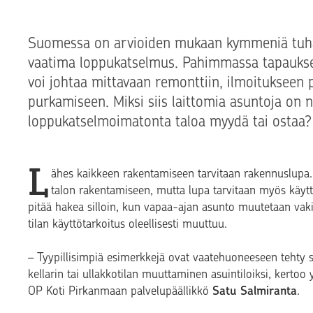
Suomessa on arvioiden mukaan kymmeniä tuhans
vaatima loppukatselmus. Pahimmassa tapauks
voi johtaa mittavaan remonttiin, ilmoitukseen p
purkamiseen. Miksi siis laittomia asuntoja on ni
loppukatselmoimatonta taloa myydä tai ostaa?
L
ähes kaikkeen rakentamiseen tarvitaan rakennuslupa.
talon rakentamiseen, mutta lupa tarvitaan myös käy
pitää hakea silloin, kun vapaa-ajan asunto muutetaan vaki
tilan käyttötarkoitus oleellisesti muuttuu.
–
Tyypillisimpiä esimerkkejä ovat vaatehuoneeseen tehty
kellarin tai ullakkotilan muuttaminen asuintiloiksi,
kertoo
OP Koti Pirkanmaan palvelupäällikkö
Satu Salmiranta
.