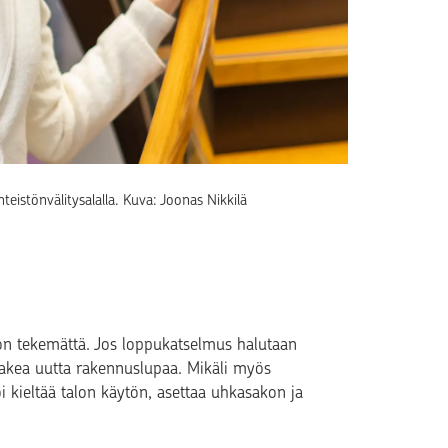
teistönvälitysalalla. Kuva: Joonas Nikkilä
n tekemättä. Jos loppukatselmus halutaan
hakea uutta rakennuslupaa. Mikäli myös
 kieltää talon käytön, asettaa uhkasakon ja