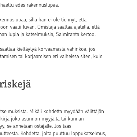
e haettu edes rakennuslupaa.
ennuslupaa, sillä hän ei ole tiennyt, että
n vaatii luvan. Omistaja saattaa ajatella, että
man lupia ja katselmuksia, Salmiranta
kertoo
.
 saattaa kieltäytyä korvaamasta vahinkoa, jos
amisen tai korjaamisen eri vaiheissa siten, kuin
riskejä
katselmuksista. Mikäli kohdetta myydään välittäjän
äkirja joko asunnon myyjältä tai kunnan
, se annetaan ostajalle. Jos taas
uutteesta. Kohdetta, jolta puuttuu loppukatselmus,