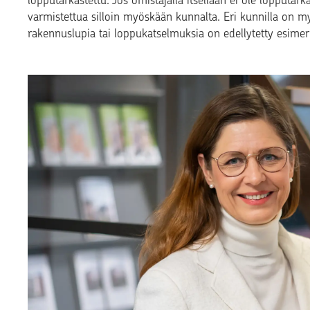
lopputarkastettu. Jos omistajalla itsellään ei ole lopputark
varmistettua silloin myöskään kunnalta. Eri kunnilla on myö
rakennuslupia tai loppukatselmuksia on edellytetty esim