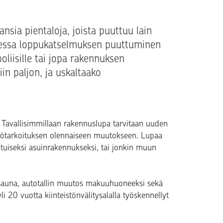
ia pientaloja, joista puuttuu lain
essa loppukatselmuksen puuttuminen
oliisille tai jopa rakennuksen
in paljon, ja uskaltaako
 Tavallisimmillaan rakennuslupa tarvitaan uuden
ttötarkoituksen olennaiseen muutokseen. Lupaa
tuiseksi asuinrakennukseksi, tai jonkin muun
 sauna, autotallin muutos makuuhuoneeksi sekä
yli 20 vuotta kiinteistönvälitysalalla työskennellyt