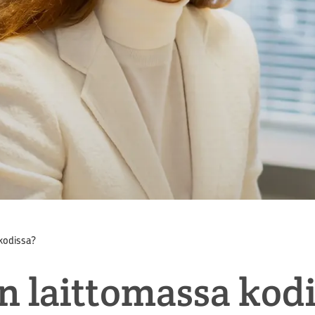
kodissa?
n laittomassa kod