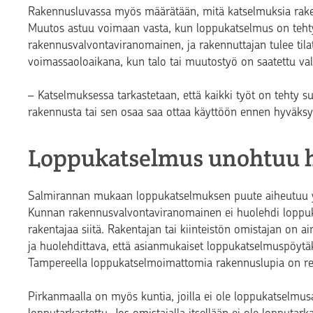
Rakennusluvassa myös määrätään, mitä katselmuksia rak
M
uutos astuu voimaan vasta, kun loppukatselmus on teh
rakennusvalvontaviranomainen
,
ja rakennuttajan tulee ti
voimassaoloaikana, kun talo tai muutostyö on saatettu val
–
Katselmuksessa tarkastetaan, että kaikki työt on tehty s
rakennusta tai sen osaa saa ottaa käyttöön ennen hyväks
Loppukatselmus unohtuu h
Salmiran
nan mukaan
loppukatselmuksen puute aiheutuu yksi
Kunnan rakennusvalvontaviranomainen ei huolehdi loppuk
rakentajaa siitä. Rakentajan tai kiinteistön omistajan on ai
ja huolehdittava, että asianmukaiset loppukatselmuspöytäkir
Tampereella loppukatselmoimattomia rakennuslupia on reil
Pirkanmaalla on myös kuntia, joilla ei ole loppukatselmusas