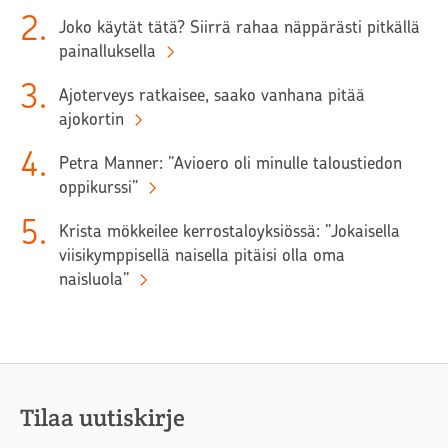
2
.
Joko käytät tätä? Siirrä rahaa näppärästi pitkällä
painalluksella
3
.
Ajoterveys ratkaisee, saako vanhana pitää
ajokortin
4
.
Petra Manner: ”Avioero oli minulle taloustiedon
oppikurssi”
5
.
Krista mökkeilee kerrostaloyksiössä: ”Jokaisella
viisikymppisellä naisella pitäisi olla oma
naisluola”
Tilaa uutiskirje