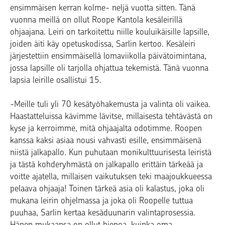
ensimmäisen kerran kolme- neljä vuotta sitten. Tänä
vuonna meillä on ollut Roope Kantola kesäleirillä
ohjaajana. Leiri on tarkoitettu niille kouluikäisille lapsille,
joiden äiti käy opetuskodissa, Sarlin kertoo. Kesäleiri
järjestettiin ensimmäisellä lomaviikolla päivätoimintana,
jossa lapsille oli tarjolla ohjattua tekemistä. Tänä vuonna
lapsia leirille osallistui 15.
-Meille tuli yli 70 kesätyöhakemusta ja valinta oli vaikea.
Haastatteluissa kävimme lävitse, millaisesta tehtävästä on
kyse ja kerroimme, mitä ohjaajalta odotimme. Roopen
kanssa kaksi asiaa nousi vahvasti esille, ensimmäisenä
niistä jalkapallo. Kun puhutaan monikulttuurisesta leiristä
ja tästä kohderyhmästä on jalkapallo erittäin tärkeää ja
voitte ajatella, millaisen vaikutuksen teki maajoukkueessa
pelaava ohjaaja! Toinen tärkeä asia oli kalastus, joka oli
mukana leirin ohjelmassa ja joka oli Roopelle tuttua
puuhaa, Sarlin kertaa kesäduunarin valintaprosessia.
Hänen mukaansa on ollut hienoa, kuinka oma