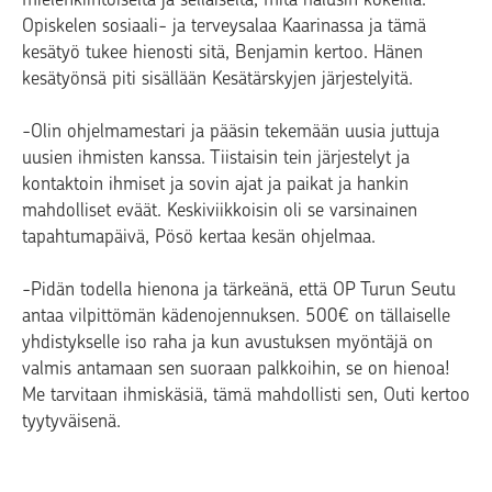
Opiskelen sosiaali- ja terveysalaa Kaarinassa ja tämä
kesätyö tukee hienosti sitä, Benjamin kertoo. Hänen
kesätyönsä piti sisällään Kesätärskyjen järjestelyitä.
-Olin ohjelmamestari ja pääsin tekemään uusia juttuja
uusien ihmisten kanssa. Tiistaisin tein järjestelyt ja
kontaktoin ihmiset ja sovin ajat ja paikat ja hankin
mahdolliset eväät. Keskiviikkoisin oli se varsinainen
tapahtumapäivä, Pösö kertaa kesän ohjelmaa.
-Pidän todella hienona ja tärkeänä, että OP Turun Seutu
antaa vilpittömän kädenojennuksen. 500€ on tällaiselle
yhdistykselle iso raha ja kun avustuksen myöntäjä on
valmis antamaan sen suoraan palkkoihin, se on hienoa!
Me tarvitaan ihmiskäsiä, tämä mahdollisti sen, Outi kertoo
tyytyväisenä.