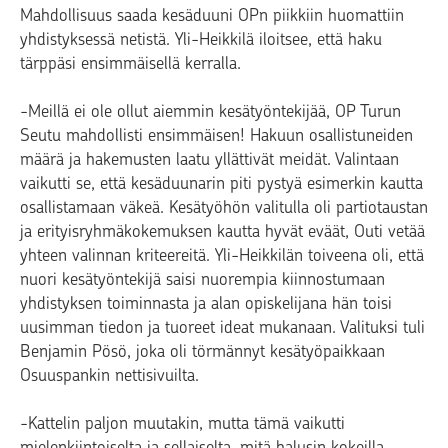
Mahdollisuus saada kesäduuni OPn piikkiin huomattiin
yhdistyksessä netistä. Yli-Heikkilä iloitsee, että haku
tärppäsi ensimmäisellä kerralla.
-Meillä ei ole ollut aiemmin kesätyöntekijää, OP Turun
Seutu mahdollisti ensimmäisen! Hakuun osallistuneiden
määrä ja hakemusten laatu yllättivät meidät. Valintaan
vaikutti se, että kesäduunarin piti pystyä esimerkin kautta
osallistamaan väkeä. Kesätyöhön valitulla oli partiotaustan
ja erityisryhmäkokemuksen kautta hyvät eväät, Outi vetää
yhteen valinnan kriteereitä. Yli-Heikkilän toiveena oli, että
nuori kesätyöntekijä saisi nuorempia kiinnostumaan
yhdistyksen toiminnasta ja alan opiskelijana hän toisi
uusimman tiedon ja tuoreet ideat mukanaan. Valituksi tuli
Benjamin Pösö, joka oli törmännyt kesätyöpaikkaan
Osuuspankin nettisivuilta.
-Kattelin paljon muutakin, mutta tämä vaikutti
mielenkiintoiselta ja sellaiselta, mitä halusin kokeilla.