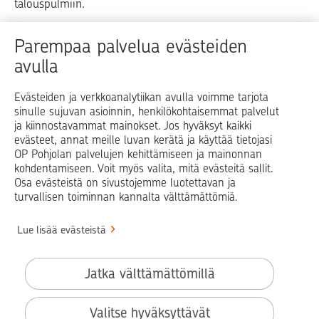
talouspulmiin.
Raha
Koti
Elämä
Yrityselämä
Parempaa palvelua evästeiden
avulla
Blogit ja puheenvuorot
Osuuspankit
Evästeiden ja verkkoanalytiikan avulla voimme tarjota
sinulle sujuvan asioinnin, henkilökohtaisemmat palvelut
Op.fi
OP Koti
Pohjola Vahinkoapu
ja kiinnostavammat mainokset. Jos hyväksyt kaikki
evästeet, annat meille luvan kerätä ja käyttää tietojasi
Facebook
X
LinkedIn
Instagram
OP Pohjolan palvelujen kehittämiseen ja mainonnan
kohdentamiseen. Voit myös valita, mitä evästeitä sallit.
Osa evästeistä on sivustojemme luotettavan ja
turvallisen toiminnan kannalta välttämättömiä.
© OP Pohjola
Lue lisää evästeistä
Info
Käyttöehdot
Jatka välttämättömillä
Saavutettavuusseloste
Evästeiden käyttö
Valitse hyväksyttävät