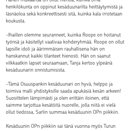
henkilökunta on oppinut kesäduunarilta heittäytymistä ja
läsnäoloa sekä konkreettisesti sitä, kuinka kala irrotetaan
koukusta.
-Ihaillen olemme seuranneet, kuinka Roope on hoitanut
työnsä ja käsitellyt vaativaa kohderyhmää. Roope on ollut
lapsille idoli ja äärimmäisen rauhallisena hän on
hanskannut kaikki tilanteet hienosti. Hän on saanut
vilkkaatkin lapset seuraamaan, Tanja kertoo ylpeänä
kesäduunarin onnistumisista.
-Tämä Osuuspankin kesäduunari on hyvä, helppo ja
toimiva malli yhdistyksille saada apukäsiä kesän arkeen!
Suosittelen lämpimästi ja olen erittäin iloinen, että
saimme tarjottua kesätöitä nuorelle, jolla niitä ei vielä
ollut tiedossa, Sarlin summaa kesäduunin OPn piikkiin.
Kesäduunin OPn piikkiin sai tänä vuonna myös Turun