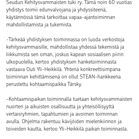
Seudun Kehitysvammaisten tuki ry. Tämä noin 60 vuotias
yhdistys toimii edunvalvojana ja yhdyssiteenä,
käytännössä tämä tarkoittaa vapaa-ajantoiminnan
mahdollistamista ja tukemista.
-Tärkeää yhdistyksen toiminnassa on luoda verkostoja
kehitysvammaisille, mahdollistaa yhdessä tekemistä ja
liikkumista sen oman, joskus kapean sosiaalisen piirin
ulkopuolella, kertoo yhdistyksen hanketoiminnasta
vastaava Outi Yli-Heikkilä. Yhtenä konkreettisimpana
toiminnan kehittämisenä on ollut STEAN-hankkeena
perustettu kohtaamispaikka Tärsky.
-Kohtaamispaikan toiminnalla tuetaan kehitysvammaisten
nuorten ja aikuisten osallisuutta ja yhteisöllisyyttä
vertaisryhmien, tapahtumien ja avoimen toiminnan
avulla. Ohjelma rakentuu kävijöiden mielenkiinnon ja
toiveiden kautta, kertoo Yli-Heikkilä paikan toiminnasta.