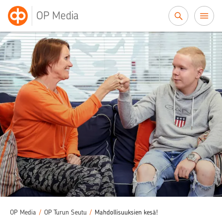
Siirry sisältöön
OP Media
OP Media
/
OP Turun Seutu
/
Mahdollisuuksien kesä!